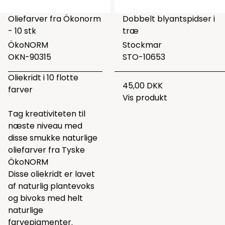
Oliefarver fra Ökonorm
Dobbelt blyantspidser i
- 10 stk
træ
ÖkoNORM
Stockmar
OKN-90315
STO-10653
Oliekridt i 10 flotte
45,00 DKK
farver
Vis produkt
Tag kreativiteten til
næste niveau med
disse smukke naturlige
oliefarver fra Tyske
ÖkoNORM
Disse oliekridt er lavet
af naturlig plantevoks
og bivoks med helt
naturlige
farvepigmenter.