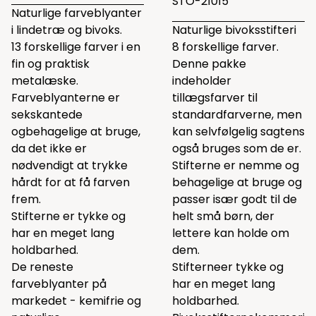
STO-21015
Naturlige farveblyanter
i lindetræ og bivoks.
Naturlige bivoksstifteri
13 forskellige farver i en
8 forskellige farver.
fin og praktisk
Denne pakke
metalæske.
indeholder
Farveblyanterne er
tillægsfarver til
sekskantede
standardfarverne, men
ogbehagelige at bruge,
kan selvfølgelig sagtens
da det ikke er
også bruges som de er.
nødvendigt at trykke
Stifterne er nemme og
hårdt for at få farven
behagelige at bruge og
frem.
passer især godt til de
Stifterne er tykke og
helt små børn, der
har en meget lang
lettere kan holde om
holdbarhed.
dem.
De reneste
Stifterneer tykke og
farveblyanter på
har en meget lang
markedet - kemifrie og
holdbarhed.