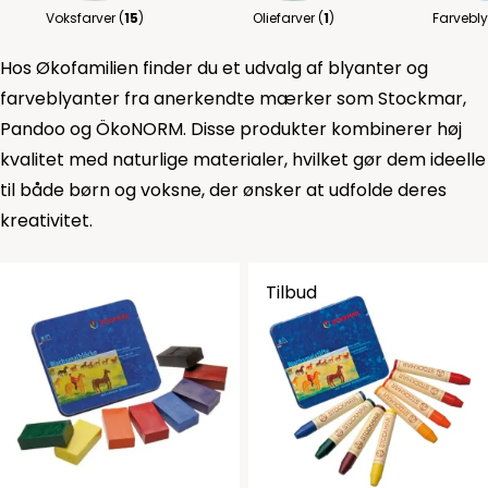
Voksfarver (
15
)
Oliefarver (
1
)
Farvebly
Hos Økofamilien finder du et udvalg af blyanter og
farveblyanter fra anerkendte mærker som Stockmar,
Pandoo og ÖkoNORM. Disse produkter kombinerer høj
kvalitet med naturlige materialer, hvilket gør dem ideelle
til både børn og voksne, der ønsker at udfolde deres
kreativitet.​
Tilbud