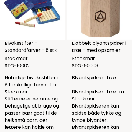
Bivoksstifter -
Dobbelt blyantspidser i
Standardfarver - 8 stk
træ - med opsamler
Stockmar
Stockmar
STO-10002
STO-90003
Naturlige bivoksstifter i
Blyantspidser i træ
8 forskellige farver fra
Stockmar.
Blyantspidser i træ fra
Stifterne er nemme og
Stockmar
behagelige at bruge og
Blyantspidseren kan
passer især godt til de
spidse både tykke og
helt små børn, der
tynde blyanter.
lettere kan holde om
Blyantspidseren kan