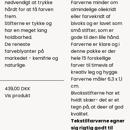
nødvendigt at trykke
Farverne minder om
hårdt for at få farven
almindelige oliekridt
frem.
eller farvekridt af
Stifterne er tykke og
bivoks og er lavet som
har en meget lang
små stifter, som er
holdbarhed.
gode til den lille hånd.
De reneste
Farverne er klare og i
farveblyanter på
denne pakke er der
markedet - kemifrie og
hele 15 forskellige
naturlige.
farver til timevis af
kreativ leg og hygge.
Farverne måler 6,3 x 1,1
cm.
439,00 DKK
Bivoksstifterne har et
Vis produkt
hvidt skær- det er et
tegn på, at deer af god
kvalitet.
Tekstilfarverne egner
sig rigtig godt til