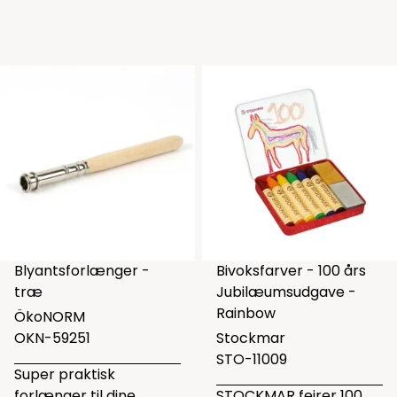
Blyantsforlænger -
Bivoksfarver - 100 års
træ
Jubilæumsudgave -
Rainbow
ÖkoNORM
OKN-59251
Stockmar
STO-11009
Super praktisk
forlænger til dine
STOCKMAR fejrer 100