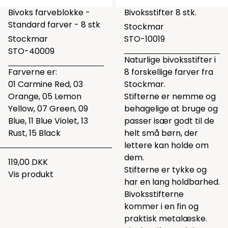
Bivoks farveblokke -
Bivoksstifter 8 stk.
Standard farver - 8 stk
Stockmar
Stockmar
STO-10019
STO-40009
Naturlige bivoksstifter i
Farverne er:
8 forskellige farver fra
01 Carmine Red, 03
Stockmar.
Orange, 05 Lemon
Stifterne er nemme og
Yellow, 07 Green, 09
behagelige at bruge og
Blue, 11 Blue Violet, 13
passer især godt til de
Rust, 15 Black
helt små børn, der
lettere kan holde om
dem.
119,00 DKK
Stifterne er tykke og
Vis produkt
har en lang holdbarhed.
Bivoksstifterne
kommer i en fin og
praktisk metalæske.