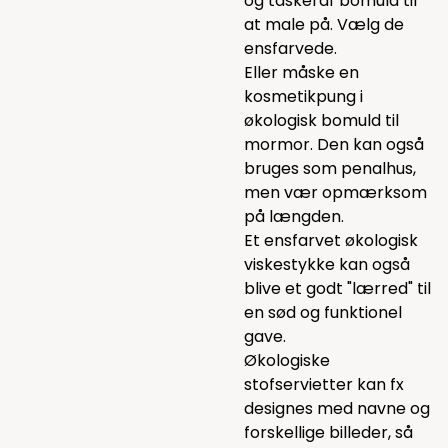
og tasker
af bomuld til
at male på. Vælg de
ensfarvede.
Eller måske en
kosmetikpung i
økologisk bomuld
til
mormor. Den kan også
bruges som penalhus,
men vær opmærksom
på længden.
Et ensfarvet
økologisk
viskestykke
kan også
blive et godt "lærred" til
en sød og funktionel
gave.
Økologiske
stofservietter
kan fx
designes med navne og
forskellige billeder, så