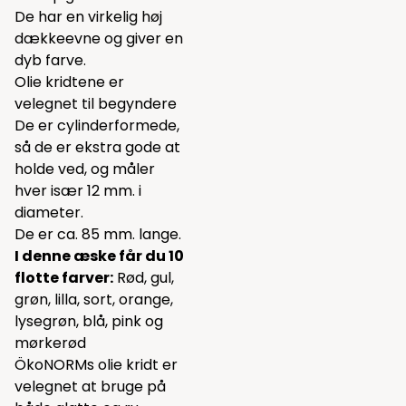
De har en virkelig høj
dækkeevne og giver en
dyb farve.
Olie kridtene er
velegnet til begyndere
De er cylinderformede,
så de er ekstra gode at
holde ved, og måler
hver især 12 mm. i
diameter.
De er ca. 85 mm. lange.
I denne æske får du 10
flotte farver:
Rød, gul,
grøn, lilla, sort, orange,
lysegrøn, blå, pink og
mørkerød
ÖkoNORMs olie kridt er
velegnet at bruge på