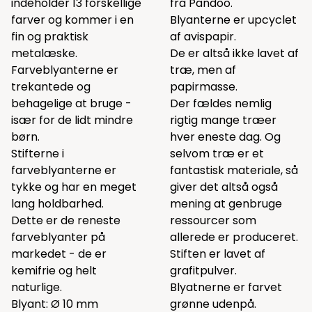
indeholder 13 forskellige
fra Pandoo.
farver og kommer i en
Blyanterne er upcyclet
fin og praktisk
af avispapir.
metalæske.
De er altså ikke lavet af
Farveblyanterne er
træ, men af
trekantede og
papirmasse.
behagelige at bruge -
Der fældes nemlig
især for de lidt mindre
rigtig mange træer
børn.
hver eneste dag. Og
Stifterne i
selvom træ er et
farveblyanterne er
fantastisk materiale, så
tykke og har en meget
giver det altså også
lang holdbarhed.
mening at genbruge
Dette er de reneste
ressourcer som
farveblyanter på
allerede er produceret.
markedet - de er
Stiften er lavet af
kemifrie og helt
grafitpulver.
naturlige.
Blyatnerne er farvet
Blyant: Ø 10 mm
grønne udenpå.