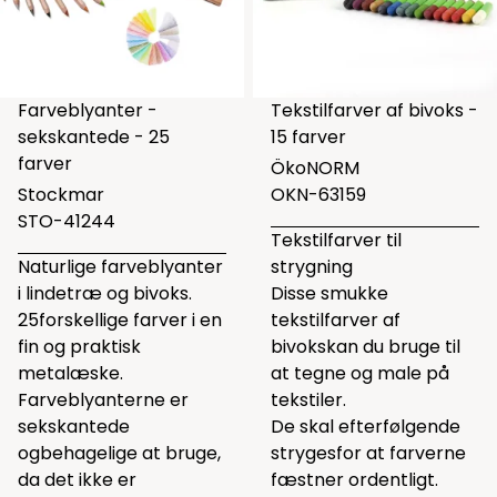
Farveblyanter -
Tekstilfarver af bivoks -
sekskantede - 25
15 farver
farver
ÖkoNORM
Stockmar
OKN-63159
STO-41244
Tekstilfarver til
Naturlige farveblyanter
strygning
i lindetræ og bivoks.
Disse smukke
25forskellige farver i en
tekstilfarver af
fin og praktisk
bivokskan du bruge til
metalæske.
at tegne og male på
Farveblyanterne er
tekstiler.
sekskantede
De skal efterfølgende
ogbehagelige at bruge,
strygesfor at farverne
da det ikke er
fæstner ordentligt.