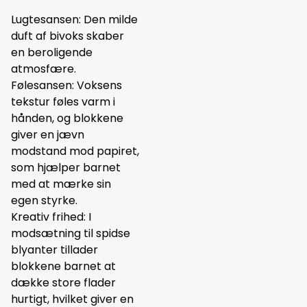
Lugtesansen: Den milde
duft af bivoks skaber
en beroligende
atmosfære.
Følesansen: Voksens
tekstur føles varm i
hånden, og blokkene
giver en jævn
modstand mod papiret,
som hjælper barnet
med at mærke sin
egen styrke.
Kreativ frihed: I
modsætning til spidse
blyanter tillader
blokkene barnet at
dække store flader
hurtigt, hvilket giver en