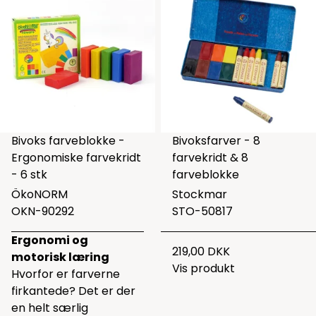
Bivoks farveblokke -
Bivoksfarver - 8
Ergonomiske farvekridt
farvekridt & 8
- 6 stk
farveblokke
ÖkoNORM
Stockmar
OKN-90292
STO-50817
Ergonomi og
219,00 DKK
motorisk læring
Vis produkt
Hvorfor er farverne
firkantede? Det er der
en helt særlig