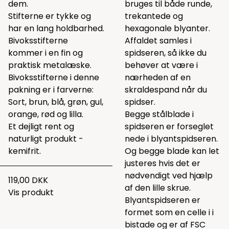
dem.
bruges til både runde,
Stifterne er tykke og
trekantede og
har en lang holdbarhed.
hexagonale blyanter.
Bivoksstifterne
Affaldet samles i
kommer i en fin og
spidseren, så ikke du
praktisk metalæske.
behøver at være i
Bivoksstifterne i denne
nærheden af en
pakning er i farverne:
skraldespand når du
Sort, brun, blå, grøn, gul,
spidser.
orange, rød og lilla.
Begge stålblade i
Et dejligt rent og
spidseren er forseglet
naturligt produkt -
nede i blyantspidseren.
kemifrit.
Og begge blade kan let
justeres hvis det er
nødvendigt ved hjælp
119,00 DKK
af den lille skrue.
Vis produkt
Blyantspidseren er
formet som en celle i i
bistade og er af FSC