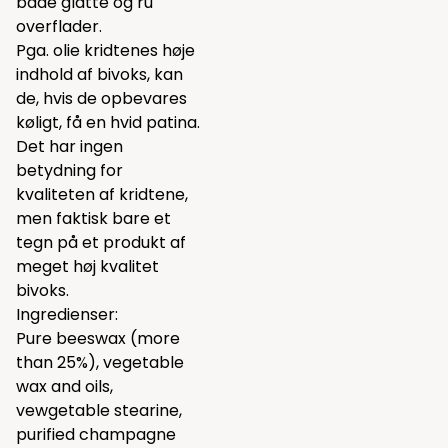
både glatte og ru
overflader.
Pga. olie kridtenes høje
indhold af bivoks, kan
de, hvis de opbevares
køligt, få en hvid patina.
Det har ingen
betydning for
kvaliteten af kridtene,
men faktisk bare et
tegn på et produkt af
meget høj kvalitet
bivoks.
Ingredienser:
Pure beeswax (more
than 25%), vegetable
wax and oils,
vewgetable stearine,
purified champagne