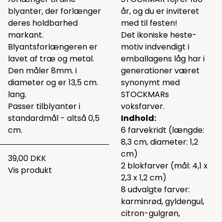
blyanter, der forlænger
år, og du er inviteret
deres holdbarhed
med til festen!
markant.
Det ikoniske heste-
Blyantsforlængeren er
motiv indvendigt i
lavet af træ og metal.
emballagens låg har i
Den måler 8mm. i
generationer været
diameter og er 13,5 cm.
synonymt med
lang.
STOCKMARs
Passer tilblyanter i
voksfarver.
standardmål - altså 0,5
Indhold:
cm.
6 farvekridt (længde:
8,3 cm, diameter: 1,2
cm)
39,00 DKK
2 blokfarver (mål: 4,1 x
Vis produkt
2,3 x 1,2 cm)
8 udvalgte farver:
karminrød, gyldengul,
citron-gulgrøn,