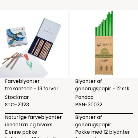
Farveblyanter -
Blyanter af
trekantede - 13 farver
genbrugspapir - 12 stk.
Stockmar
Pandoo
STO-21123
PAN-30032
Naturlige farveblyanter
Blyanter af
i lindetræ og bivoks.
genbrugspapir
Denne pakke
Pakke med 12 blyanter