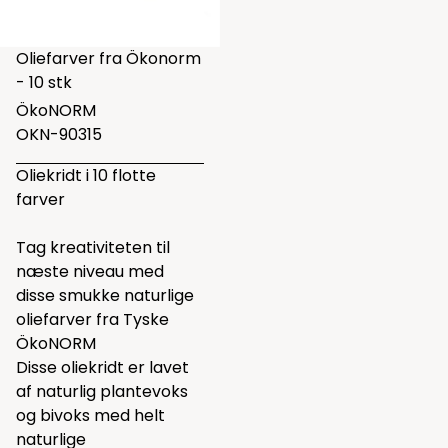
Oliefarver fra Ökonorm
- 10 stk
ÖkoNORM
OKN-90315
Oliekridt i 10 flotte
farver
Tag kreativiteten til
næste niveau med
disse smukke naturlige
oliefarver fra Tyske
ÖkoNORM
Disse oliekridt er lavet
af naturlig plantevoks
og bivoks med helt
naturlige