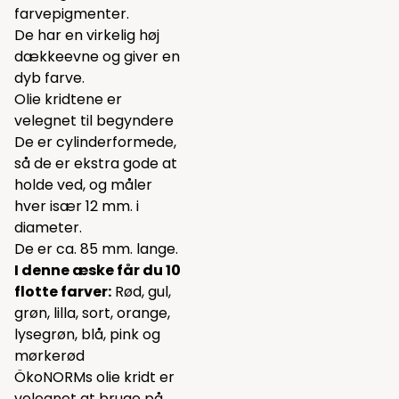
farvepigmenter.
De har en virkelig høj
dækkeevne og giver en
dyb farve.
Olie kridtene er
velegnet til begyndere
De er cylinderformede,
så de er ekstra gode at
holde ved, og måler
hver især 12 mm. i
diameter.
De er ca. 85 mm. lange.
I denne æske får du 10
flotte farver:
Rød, gul,
grøn, lilla, sort, orange,
lysegrøn, blå, pink og
mørkerød
ÖkoNORMs olie kridt er
velegnet at bruge på