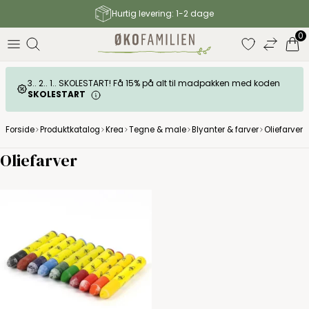
Hurtig levering: 1-2 dage
elser
0
3.. 2.. 1.. SKOLESTART! Få 15% på alt til madpakken med koden
SKOLESTART
Forside
Produktkatalog
Krea
Tegne & male
Blyanter & farver
Oliefarver
Oliefarver