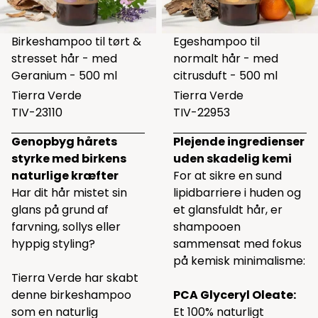
Birkeshampoo til tørt &
Egeshampoo til
stresset hår - med
normalt hår - med
Geranium - 500 ml
citrusduft - 500 ml
Tierra Verde
Tierra Verde
TIV-23110
TIV-22953
Genopbyg hårets
Plejende ingredienser
styrke med birkens
uden skadelig kemi
naturlige kræfter
For at sikre en sund
Har dit hår mistet sin
lipidbarriere i huden og
glans på grund af
et glansfuldt hår, er
farvning, sollys eller
shampooen
hyppig styling?
sammensat med fokus
på kemisk minimalisme:
Tierra Verde har skabt
denne birkeshampoo
PCA Glyceryl Oleate:
som en naturlig
Et 100% naturligt