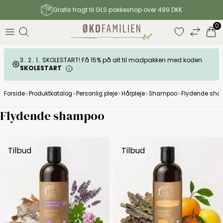
Gratis fragt til GLS pakkeshop over 499 DKK
0
3.. 2.. 1.. SKOLESTART! Få 15% på alt til madpakken med koden
SKOLESTART
Forside
Produktkatalog
Personlig pleje
Hårpleje
Shampoo
Flydende sh
Flydende shampoo
Tilbud
Tilbud