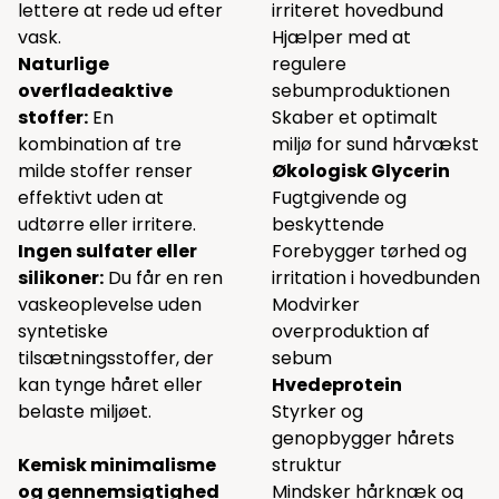
lettere at rede ud efter
irriteret hovedbund
vask.
Hjælper med at
Naturlige
regulere
overfladeaktive
sebumproduktionen
stoffer:
En
Skaber et optimalt
kombination af tre
miljø for sund hårvækst
milde stoffer renser
Økologisk Glycerin
effektivt uden at
Fugtgivende og
udtørre eller irritere.
beskyttende
Ingen sulfater eller
Forebygger tørhed og
silikoner:
Du får en ren
irritation i hovedbunden
vaskeoplevelse uden
Modvirker
syntetiske
overproduktion af
tilsætningsstoffer, der
sebum
kan tynge håret eller
Hvedeprotein
belaste miljøet.
Styrker og
genopbygger hårets
Kemisk minimalisme
struktur
og gennemsigtighed
Mindsker hårknæk og