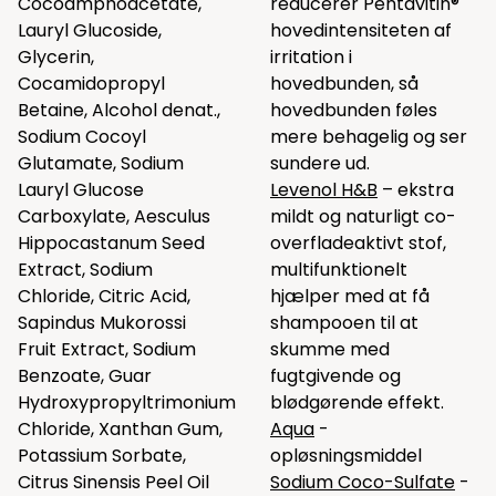
Cocoamphoacetate,
reducerer Pentavitin®
Lauryl Glucoside,
hovedintensiteten af ​​
Glycerin,
irritation i
Cocamidopropyl
hovedbunden, så
Betaine, Alcohol denat.,
hovedbunden føles
Sodium Cocoyl
mere behagelig og ser
Glutamate, Sodium
sundere ud.
Lauryl Glucose
Levenol H&B
– ekstra
Carboxylate, Aesculus
mildt og naturligt co-
Hippocastanum Seed
overfladeaktivt stof,
Extract, Sodium
multifunktionelt
Chloride, Citric Acid,
hjælper med at få
Sapindus Mukorossi
shampooen til at
Fruit Extract, Sodium
skumme med
Benzoate, Guar
fugtgivende og
Hydroxypropyltrimonium
blødgørende effekt.
Chloride, Xanthan Gum,
Aqua
-
Potassium Sorbate,
opløsningsmiddel
Citrus Sinensis Peel Oil
Sodium Coco-Sulfate
-