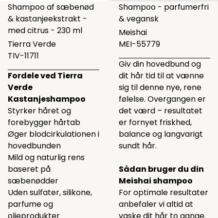
Shampoo af sæbenød
Shampoo - parfumerfri
& kastanjeekstrakt -
& vegansk
med citrus - 230 ml
Meishai
Tierra Verde
MEI-55779
TIV-11711
Giv din hovedbund og
Fordele
ved Tierra
dit hår tid til at vænne
Verde
sig til denne nye, rene
Kastanjeshampoo
følelse. Overgangen er
Styrker håret og
det værd – resultatet
forebygger hårtab
er fornyet friskhed,
Øger blodcirkulationen i
balance og langvarigt
hovedbunden
sundt hår.
Mild og naturlig rens
baseret på
Sådan bruger du din
sæbenødder
Meishai shampoo
Uden sulfater, silikone,
For optimale resultater
parfume og
anbefaler vi altid at
olieprodukter
vaske dit hår to gange.