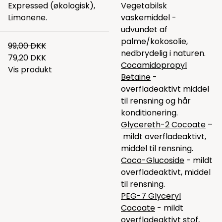
Expressed (økologisk),
Vegetabilsk
Limonene.
vaskemiddel -
udvundet af
palme/kokosolie,
99,00 DKK
nedbrydelig i naturen.
79,20 DKK
Cocamidopropyl
Vis produkt
Betaine
-
overfladeaktivt middel
til rensning og hår
konditionering.
Glycereth-2 Cocoate
–
mildt overfladeaktivt,
middel til rensning.
Coco-Glucoside
- mildt
overfladeaktivt, middel
til rensning.
PEG-7 Glyceryl
Cocoate
- mildt
overfladeaktivt stof,