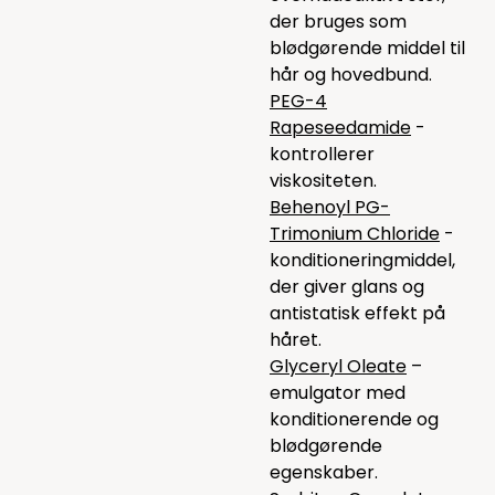
der bruges som
blødgørende middel til
hår og hovedbund.
PEG-4
Rapeseedamide
-
kontrollerer
viskositeten.
Behenoyl PG-
Trimonium Chloride
-
konditioneringmiddel,
der giver glans og
antistatisk effekt på
håret.
Glyceryl Oleate
–
emulgator med
konditionerende og
blødgørende
egenskaber.