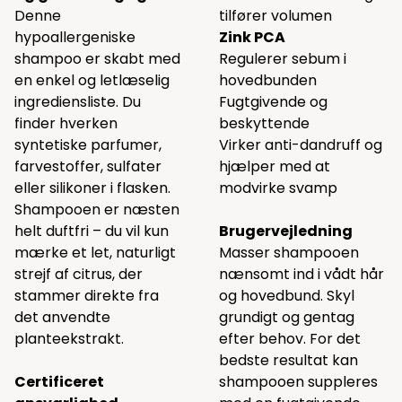
Denne
tilfører volumen
hypoallergeniske
Zink PCA
shampoo er skabt med
Regulerer sebum i
en enkel og letlæselig
hovedbunden
ingrediensliste. Du
Fugtgivende og
finder hverken
beskyttende
syntetiske parfumer,
Virker anti-dandruff og
farvestoffer, sulfater
hjælper med at
eller silikoner i flasken.
modvirke svamp
Shampooen er næsten
helt duftfri – du vil kun
Brugervejledning
mærke et let, naturligt
Masser shampooen
strejf af citrus, der
nænsomt ind i vådt hår
stammer direkte fra
og hovedbund. Skyl
det anvendte
grundigt og gentag
planteekstrakt.
efter behov. For det
bedste resultat kan
Certificeret
shampooen suppleres