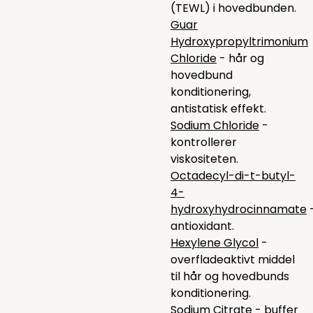
(TEWL) i hovedbunden.
Guar
Hydroxypropyltrimonium
Chloride
- hår og
hovedbund
konditionering,
antistatisk effekt.
Sodium Chloride
-
kontrollerer
viskositeten.
Octadecyl-di-t-butyl-
4-
hydroxyhydrocinnamate
antioxidant.
Hexylene Glycol
-
overfladeaktivt middel
til hår og hovedbunds
konditionering.
Sodium Citrate
- buffer