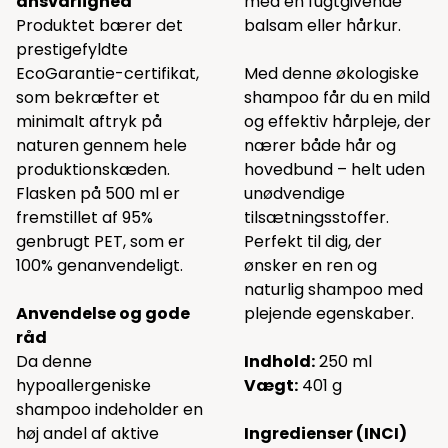
ansvarlighed
med en fugtgivende
Produktet bærer det
balsam eller hårkur.
prestigefyldte
EcoGarantie-certifikat,
Med denne økologiske
som bekræfter et
shampoo får du en mild
minimalt aftryk på
og effektiv hårpleje, der
naturen gennem hele
nærer både hår og
produktionskæden.
hovedbund – helt uden
Flasken på 500 ml er
unødvendige
fremstillet af 95%
tilsætningsstoffer.
genbrugt PET, som er
Perfekt til dig, der
100% genanvendeligt.
ønsker en ren og
naturlig shampoo med
Anvendelse og gode
plejende egenskaber.
råd
Da denne
Indhold:
250 ml
hypoallergeniske
Vægt:
401 g
shampoo indeholder en
høj andel af aktive
Ingredienser (INCI)