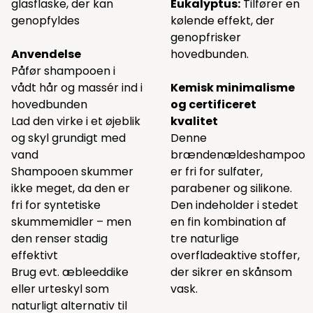
glasflaske, der kan
Eukalyptus:
Tilfører en
genopfyldes
kølende effekt, der
genopfrisker
Anvendelse
hovedbunden.
Påfør shampooen i
vådt hår og massér ind i
Kemisk minimalisme
hovedbunden
og certificeret
Lad den virke i et øjeblik
kvalitet
og skyl grundigt med
Denne
vand
brændenældeshampoo
Shampooen skummer
er fri for sulfater,
ikke meget, da den er
parabener og silikone.
fri for syntetiske
Den indeholder i stedet
skummemidler – men
en fin kombination af
den renser stadig
tre naturlige
effektivt
overfladeaktive stoffer,
Brug evt. æbleeddike
der sikrer en skånsom
eller urteskyl som
vask.
naturligt alternativ til