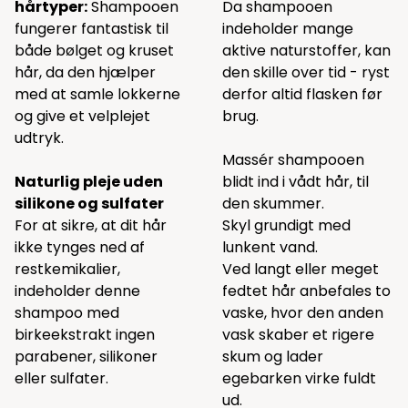
hårtyper:
Shampooen
Da shampooen
fungerer fantastisk til
indeholder mange
både bølget og kruset
aktive naturstoffer, kan
hår, da den hjælper
den skille over tid - ryst
med at samle lokkerne
derfor altid flasken før
og give et velplejet
brug.
udtryk.
Massér shampooen
Naturlig pleje uden
blidt ind i vådt hår, til
silikone og sulfater
den skummer.
For at sikre, at dit hår
Skyl grundigt med
ikke tynges ned af
lunkent vand.
restkemikalier,
Ved langt eller meget
indeholder denne
fedtet hår anbefales to
shampoo med
vaske, hvor den anden
birkeekstrakt ingen
vask skaber et rigere
parabener, silikoner
skum og lader
eller sulfater.
egebarken virke fuldt
ud.