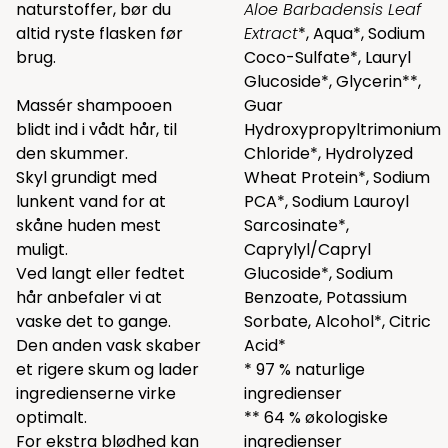
naturstoffer, bør du
Aloe Barbadensis Leaf
altid ryste flasken før
Extract
*, Aqua*, Sodium
brug.
Coco-Sulfate*, Lauryl
Glucoside*, Glycerin**,
Massér shampooen
Guar
blidt ind i vådt hår, til
Hydroxypropyltrimonium
den skummer.
Chloride*, Hydrolyzed
Skyl grundigt med
Wheat Protein*, Sodium
lunkent vand for at
PCA*, Sodium Lauroyl
skåne huden mest
Sarcosinate*,
muligt.
Caprylyl/Capryl
Ved langt eller fedtet
Glucoside*, Sodium
hår anbefaler vi at
Benzoate, Potassium
vaske det to gange.
Sorbate, Alcohol*, Citric
Den anden vask skaber
Acid*
et rigere skum og lader
* 97 % naturlige
ingredienserne virke
ingredienser
optimalt.
** 64 % økologiske
For ekstra blødhed kan
ingredienser