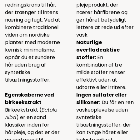
redningskrans til hår,
plejeprodukt, der
der trænger til intens
nærer hårfibrene og
næring og fugt. Ved at
gør håret betydeligt
kombinere traditionel
lettere at rede ud efter
viden om nordiske
vask.
planter med moderne
Naturlige
kemisk minimalisme,
overfladeaktive
opnår du et sundere
stoffer:
En
hår uden brug af
kombination af tre
syntetiske
milde stoffer renser
tilsætningsstoffer.
effektivt uden at
udtørre eller irritere.
Egenskaberne ved
Ingen sulfater eller
birkeekstrakt
silikoner:
Du får en ren
Birkeekstrakt (
Betula
vaskeoplevelse uden
Alba
) er en sand
syntetiske
klassiker inden for
tilsætningsstoffer, der
hårpleje, og det er der
kan tynge håret eller
en god grund til.
belaste miljøet.