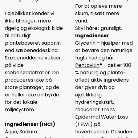
For at opleve mere
I øjeblikket kender vi
skum, tilsæt mere
ikke til nogen mere
vand.
rigelig og økologisk kilde
Skyl håret grundigt.
til naturligt
Ingredienser
plantebaseret saponin
Glycerin
– hjælper med
end sæbenøddeskind.
at bevare den naturlige
Sæbenødderne vokser
fugt i hud og hår.
på vilde
Pentavitin
® – det er 100
sæbenøddetræer. De
% naturlig og plante-
produceres ikke på
afledt aktiv ingrediens,
store plantager, og de
der giver dyb og
er heller ikke en byrde
øjeblikkelig
for det lokale
hydreringskraft,
miljøsystem.
reducerer Trans
Epidermal Water Loss
Ingredienser (INCI)
(TEWL) på
​​​​​​​Aqua, Sodium
hovedbunden. Desuden