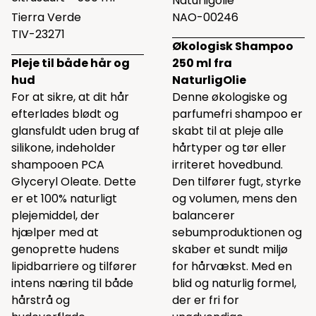
Naturligolie
Tierra Verde
NAO-00246
TIV-23271
Økologisk Shampoo
Pleje til både hår og
250 ml fra
hud
NaturligOlie
For at sikre, at dit hår
Denne økologiske og
efterlades blødt og
parfumefri shampoo er
glansfuldt uden brug af
skabt til at pleje alle
silikone, indeholder
hårtyper og tør eller
shampooen PCA
irriteret hovedbund.
Glyceryl Oleate. Dette
Den tilfører fugt, styrke
er et 100% naturligt
og volumen, mens den
plejemiddel, der
balancerer
hjælper med at
sebumproduktionen og
genoprette hudens
skaber et sundt miljø
lipidbarriere og tilfører
for hårvækst. Med en
intens næring til både
blid og naturlig formel,
hårstrå og
der er fri for