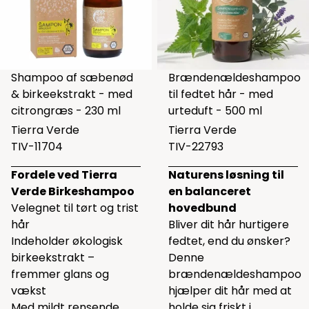
Shampoo af sæbenød
Brændenældeshampoo
& birkeekstrakt - med
til fedtet hår - med
citrongræs - 230 ml
urteduft - 500 ml
Tierra Verde
Tierra Verde
TIV-11704
TIV-22793
Fordele ved Tierra
Naturens løsning til
Verde Birkeshampoo
en balanceret
Velegnet til tørt og trist
hovedbund
hår
Bliver dit hår hurtigere
Indeholder økologisk
fedtet, end du ønsker?
birkeekstrakt –
Denne
fremmer glans og
brændenældeshampoo
vækst
hjælper dit hår med at
Med mildt rensende
holde sig friskt i