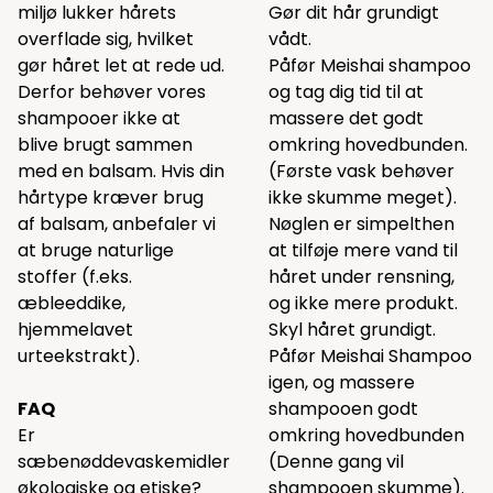
miljø lukker hårets
Gør dit hår grundigt
overflade sig, hvilket
vådt.
gør håret let at rede ud.
Påfør Meishai shampoo
Derfor behøver vores
og tag dig tid til at
shampooer ikke at
massere det godt
blive brugt sammen
omkring hovedbunden.
med en balsam. Hvis din
(Første vask behøver
hårtype kræver brug
ikke skumme meget).
af balsam, anbefaler vi
Nøglen er simpelthen
at bruge naturlige
at tilføje mere vand til
stoffer (f.eks.
håret under rensning,
æbleeddike,
og ikke mere produkt.
hjemmelavet
Skyl håret grundigt.
urteekstrakt).
Påfør Meishai Shampoo
igen, og massere
FAQ
shampooen godt
Er
omkring hovedbunden
sæbenøddevaskemidler
(Denne gang vil
økologiske og etiske?
shampooen skumme).