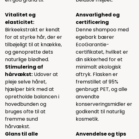
Vitalitet og
Ansvarlighed og
elasticitet:
certificering
Birkeekstrakt er kendt
Denne shampoo med
for at styrke hår, der er
egebark bærer
tilbøjeligt til at knække,
EcoGarantie-
og genoprette dets
certifikatet, hvilket er
naturlige blødhed.
din sikkerhed for et
Stimulering af
minimalt økologisk
hårvækst:
Udover at
aftryk. Flasken er
pleje selve håret,
fremstillet af 95%
hjælper birk med at
genbrugt PET, og alle
opretholde balancen i
anvendte
hovedbunden og
konserveringsmidler er
bruges ofte til at
godkendt til naturlig
fremme sund
kosmetik.
hårvækst.
Glans til alle
Anvendelse og tips