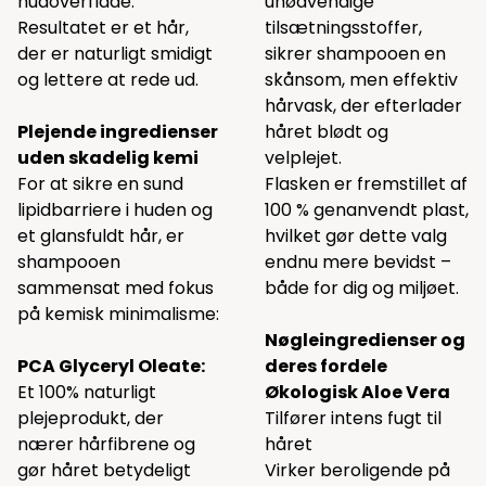
hudoverflade.
unødvendige
Resultatet er et hår,
tilsætningsstoffer,
der er naturligt smidigt
sikrer shampooen en
og lettere at rede ud.
skånsom, men effektiv
hårvask, der efterlader
Plejende ingredienser
håret blødt og
uden skadelig kemi
velplejet.
For at sikre en sund
Flasken er fremstillet af
lipidbarriere i huden og
100 % genanvendt plast,
et glansfuldt hår, er
hvilket gør dette valg
shampooen
endnu mere bevidst –
sammensat med fokus
både for dig og miljøet.
på kemisk minimalisme:
Nøgleingredienser og
PCA Glyceryl Oleate:
deres fordele
Et 100% naturligt
Økologisk Aloe Vera
plejeprodukt, der
Tilfører intens fugt til
nærer hårfibrene og
håret
gør håret betydeligt
Virker beroligende på