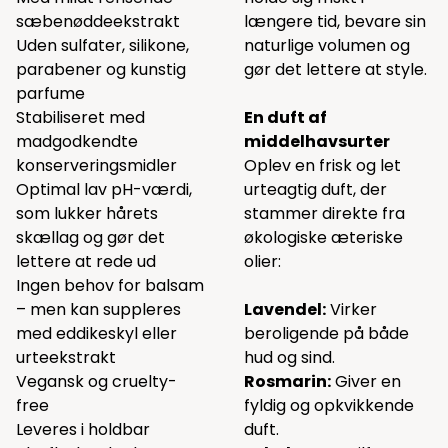
sæbenøddeekstrakt
længere tid, bevare sin
Uden sulfater, silikone,
naturlige volumen og
parabener og kunstig
gør det lettere at style.
parfume
Stabiliseret med
En duft af
madgodkendte
middelhavsurter
konserveringsmidler
Oplev en frisk og let
Optimal lav pH-værdi,
urteagtig duft, der
som lukker hårets
stammer direkte fra
skællag og gør det
økologiske æteriske
lettere at rede ud
olier:
Ingen behov for balsam
– men kan suppleres
Lavendel:
Virker
med eddikeskyl eller
beroligende på både
urteekstrakt
hud og sind.
Vegansk og cruelty-
Rosmarin:
Giver en
free
fyldig og opkvikkende
Leveres i holdbar
duft.