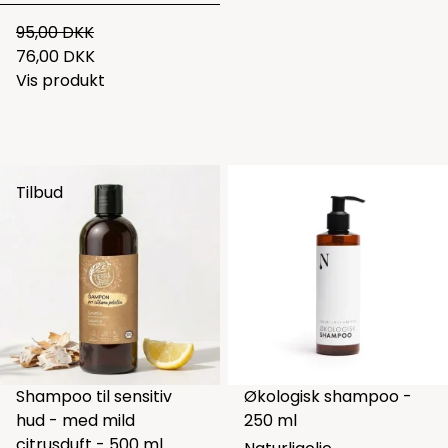
95,00 DKK
76,00 DKK
Vis produkt
Tilbud
Shampoo til sensitiv
Økologisk shampoo -
hud - med mild
250 ml
citrusduft - 500 ml