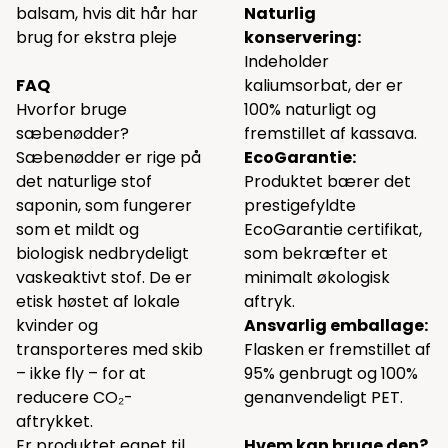
balsam, hvis dit hår har
Naturlig
brug for ekstra pleje
konservering:
Indeholder
FAQ
kaliumsorbat, der er
Hvorfor bruge
100% naturligt og
sæbenødder?
fremstillet af kassava.
Sæbenødder er rige på
EcoGarantie:
det naturlige stof
Produktet bærer det
saponin, som fungerer
prestigefyldte
som et mildt og
EcoGarantie certifikat,
biologisk nedbrydeligt
som bekræfter et
vaskeaktivt stof. De er
minimalt økologisk
etisk høstet af lokale
aftryk.
kvinder og
Ansvarlig emballage:
transporteres med skib
Flasken er fremstillet af
– ikke fly – for at
95% genbrugt og 100%
reducere CO₂-
genanvendeligt PET.
aftrykket.
Er produktet egnet til
Hvem kan bruge den?