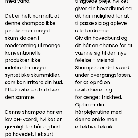
med vand.
tilsigtede pleje, hvilket
giver din hovedbund og
Det er helt normalt, at
dit hår mulighed for at
denne shampoo ikke
tilpasse sig og opleve
producerer meget
alle fordelene.
skum, da den i
Giv din hovedbund og
modsætning til mange
dit hår en chance for at
konventionelle
vænne sig til den nye
produkter ikke
følelse - Meishai
indeholder nogen
Shampoo er det værd
syntetiske skummidler,
under overgangsfasen,
som kan irritere din hud.
for at opnå en
Effektiviteten forbliver
revitaliseret og
den samme.
forlænget friskhed.
Optimer din
Denne shampoo har en
hårplejerutine med
lav pH-værdi, hvilket er
denne enkle men
gavnligt for hår og hud
effektive teknik.
på hovedet. I et surt