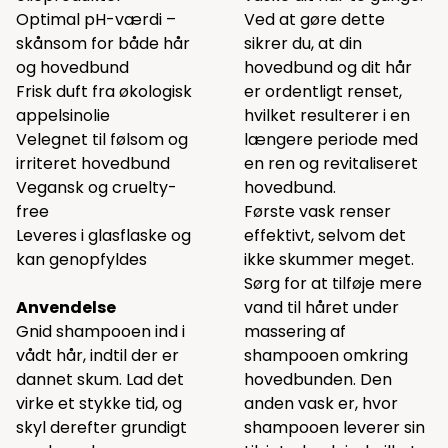
Optimal pH-værdi –
Ved at gøre dette
skånsom for både hår
sikrer du, at din
og hovedbund
hovedbund og dit hår
Frisk duft fra økologisk
er ordentligt renset,
appelsinolie
hvilket resulterer i en
Velegnet til følsom og
længere periode med
irriteret hovedbund
en ren og revitaliseret
Vegansk og cruelty-
hovedbund.
free
Første vask renser
Leveres i glasflaske og
effektivt, selvom det
kan genopfyldes
ikke skummer meget.
Sørg for at tilføje mere
Anvendelse
vand til håret under
Gnid shampooen ind i
massering af
vådt hår, indtil der er
shampooen omkring
dannet skum. Lad det
hovedbunden. Den
virke et stykke tid, og
anden vask er, hvor
skyl derefter grundigt
shampooen leverer sin