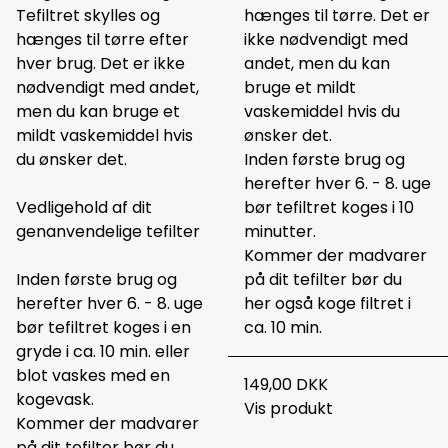
Tefiltret skylles og
hænges til tørre. Det er
hænges til tørre efter
ikke nødvendigt med
hver brug. Det er ikke
andet, men du kan
nødvendigt med andet,
bruge et mildt
men du kan bruge et
vaskemiddel hvis du
mildt vaskemiddel hvis
ønsker det.
du ønsker det.
Inden første brug og
herefter hver 6. - 8. uge
Vedligehold af dit
bør tefiltret koges i 10
genanvendelige tefilter
minutter.
Kommer der madvarer
Inden første brug og
på dit tefilter bør du
herefter hver 6. - 8. uge
her også koge filtret i
bør tefiltret koges i en
ca. 10 min.
gryde i ca. 10 min. eller
blot vaskes med en
149,00 DKK
kogevask.
Vis produkt
Kommer der madvarer
på dit tefilter bør du