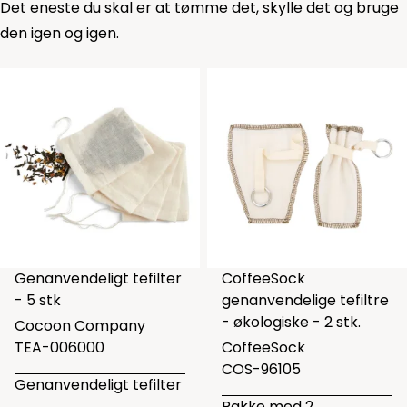
Det eneste du skal er at tømme det, skylle det og bruge
den igen og igen.
Genanvendeligt tefilter
CoffeeSock
- 5 stk
genanvendelige tefiltre
- økologiske - 2 stk.
Cocoon Company
TEA-006000
CoffeeSock
COS-96105
Genanvendeligt tefilter
Pakke med 2