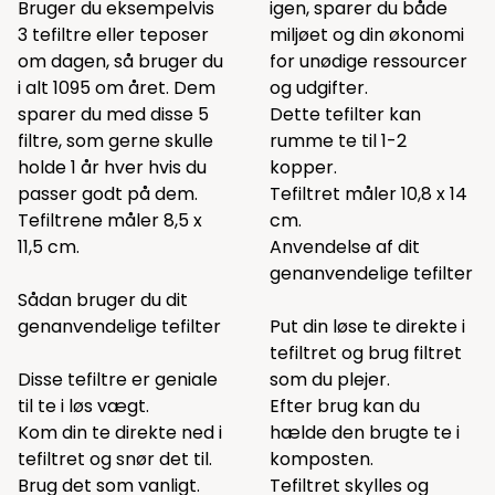
Bruger du eksempelvis
igen, sparer du både
3 tefiltre eller teposer
miljøet og din økonomi
om dagen, så bruger du
for unødige ressourcer
i alt 1095 om året. Dem
og udgifter.
sparer du med disse 5
Dette tefilter kan
filtre, som gerne skulle
rumme te til 1-2
holde 1 år hver hvis du
kopper.
passer godt på dem.
Tefiltret måler 10,8 x 14
Tefiltrene måler 8,5 x
cm.
11,5 cm.
Anvendelse af dit
genanvendelige tefilter
Sådan bruger du dit
genanvendelige tefilter
Put din løse te direkte i
tefiltret og brug filtret
Disse tefiltre er geniale
som du plejer.
til te i løs vægt.
Efter brug kan du
Kom din te direkte ned i
hælde den brugte te i
tefiltret og snør det til.
komposten.
Brug det som vanligt.
Tefiltret skylles og