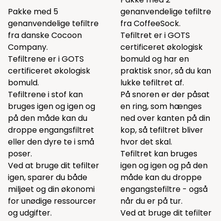
Pakke med 5
genanvendelige tefiltre
genanvendelige tefiltre
fra CoffeeSock.
fra danske Cocoon
Tefiltret er i GOTS
Company.
certificeret økologisk
Tefiltrene er i GOTS
bomuld og har en
certificeret økologisk
praktisk snor, så du kan
bomuld.
lukke tefiltret af.
Tefiltrene i stof kan
På snoren er der påsat
bruges igen og igen og
en ring, som hænges
på den måde kan du
ned over kanten på din
droppe engangsfiltret
kop, så tefiltret bliver
eller den dyre te i små
hvor det skal.
poser.
Tefiltret kan bruges
Ved at bruge dit tefilter
igen og igen og på den
igen, sparer du både
måde kan du droppe
miljøet og din økonomi
engangstefiltre - også
for unødige ressourcer
når du er på tur.
og udgifter.
Ved at bruge dit tefilter