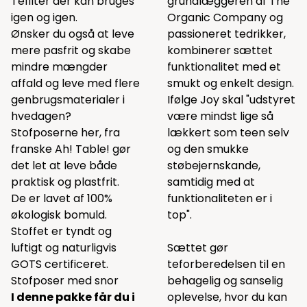
Tefilter der kan bruges
grundlæggeren af The
igen og igen.
Organic Company og
Ønsker du også at leve
passioneret tedrikker,
mere pasfrit og skabe
kombinerer sættet
mindre mængder
funktionalitet med et
affald og leve med flere
smukt og enkelt design.
genbrugsmaterialer i
Ifølge Joy skal "udstyret
hvedagen?
være mindst lige så
Stofposerne her, fra
lækkert som teen selv
franske Ah! Table! gør
og den smukke
det let at leve både
støbejernskande,
praktisk og plastfrit.
samtidig med at
De er lavet af 100%
funktionaliteten er i
økologisk bomuld.
top".
Stoffet er tyndt og
luftigt og naturligvis
Sættet gør
GOTS certificeret.
teforberedelsen til en
Stofposer med snor
behagelig og sanselig
I denne pakke får du i
oplevelse, hvor du kan