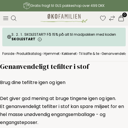
Gratis fragt til GLS pakkeshop over 499 DKK
0
3.. 2.. 1.. SKOLESTART! Få 15% på alt til madpakken med koden
SKOLESTART
Forside
Produktkatalog
Hjemmet
Køkkenet
Til kaffe & te
Genanvendeligt t
Genanvendeligt tefilter i stof
Brug dine tefiltre igen og igen
Det giver god mening at bruge tingene igen og igen.
Et genanvendeligt tefilter i stof kan spare miljøet for en
hel masse unødvendig engangsemballage - og
engangsteposer.