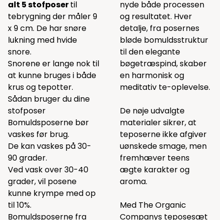
alt 5 stofposer
til
nyde både processen
tebrygning der måler 9
og resultatet. Hver
x 9 cm. De har snøre
detalje, fra posernes
lukning med hvide
bløde bomuldsstruktur
snore.
til den elegante
Snorene er lange nok til
bøgetræspind, skaber
at kunne bruges i både
en harmonisk og
krus og tepotter.
meditativ te-oplevelse.
Sådan bruger du dine
stofposer
De nøje udvalgte
Bomuldsposerne bør
materialer sikrer, at
vaskes før brug.
teposerne ikke afgiver
De kan vaskes på 30-
uønskede smage, men
90 grader.
fremhæver teens
Ved vask over 30-40
ægte karakter og
grader, vil posene
aroma.
kunne krympe med op
til 10%.
Med The Organic
Bomuldsposerne fra
Companys teposesæt