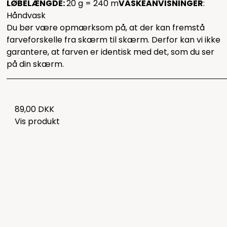
LØBELÆNGDE:
20 g = 240 m
VASKEANVISNINGER
:
Håndvask
Du bør være opmærksom på, at der kan fremstå
farveforskelle fra skærm til skærm. Derfor kan vi ikke
garantere, at farven er identisk med det, som du ser
på din skærm.
89,00 DKK
Vis produkt