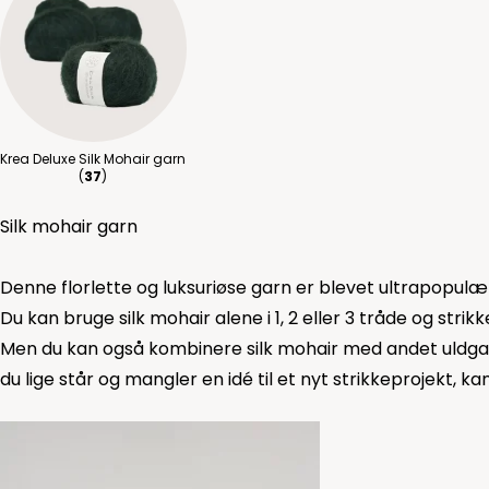
Krea Deluxe Silk Mohair garn
(
37
)
Silk mohair garn
Denne florlette og luksuriøse garn er blevet ultrapopulær. 
Du kan bruge silk mohair alene i 1, 2 eller 3 tråde og strikke
Men du kan også kombinere silk mohair med andet uldgarn,
du lige står og mangler en idé til et nyt strikkeprojekt, ka