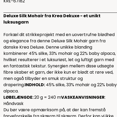
KRE-67182
Deluxe Silk Mohair fra Krea Dekuxe - et unikt
luksusgarn
Forkæl dit strikkeprojekt med en uovertrufne blødhed
og elegance fra denne Deluxe Silk Mohair garn fra
danske Krea Deluxe. Denne unikke blanding
kombinerer 45% silke, 33% mohair og 22% baby alpaca,
hvilket resulterer i et luksuriøst, let og luftigt garn med
en fantastisk tekstur. Synergien mellem disse udsøgte
fibre skaber et garn, der ikke kun er blødt at røre ved,
men også tilbyder en smuk struktur og
drapering.
INDHOLD:
45% silke, 33% mohair og 22% baby
alpaca.
LØBELÆNGDE:
20 g = 240 m
VASKEANVISNINGER
:
Håndvask
Du bør være opmærksom på, at der kan fremstå
farveforskelle fra skærm til skærm. Derfor kan vi ikke