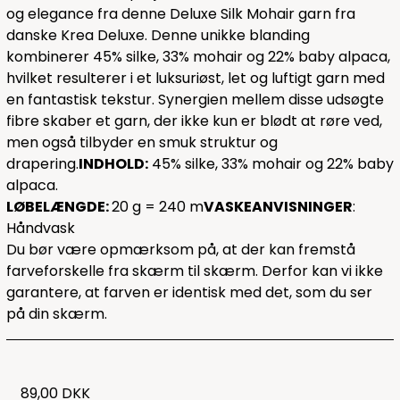
og elegance fra denne Deluxe Silk Mohair garn fra
danske Krea Deluxe. Denne unikke blanding
kombinerer 45% silke, 33% mohair og 22% baby alpaca,
hvilket resulterer i et luksuriøst, let og luftigt garn med
en fantastisk tekstur. Synergien mellem disse udsøgte
fibre skaber et garn, der ikke kun er blødt at røre ved,
men også tilbyder en smuk struktur og
drapering.
INDHOLD:
45% silke, 33% mohair og 22% baby
alpaca.
LØBELÆNGDE:
20 g = 240 m
VASKEANVISNINGER
:
Håndvask
Du bør være opmærksom på, at der kan fremstå
farveforskelle fra skærm til skærm. Derfor kan vi ikke
garantere, at farven er identisk med det, som du ser
på din skærm.
89,00 DKK