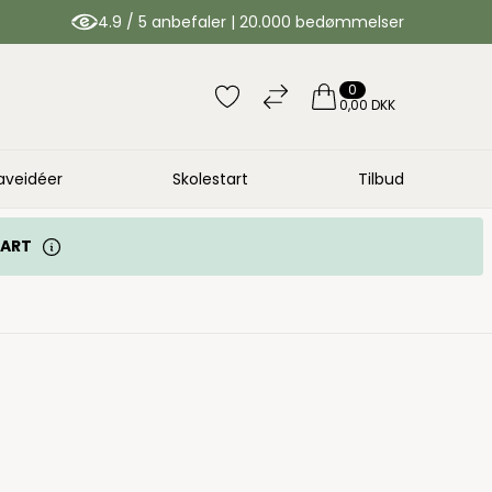
4.9 / 5 anbefaler | 20.000 bedømmelser
0
0,00 DKK
aveidéer
Skolestart
Tilbud
TART