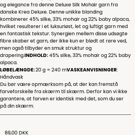
og elegance fra denne Deluxe Silk Mohair garn fra
danske Krea Deluxe. Denne unikke blanding
kombinerer 45% silke, 33% mohair og 22% baby alpaca,
hvilket resulterer i et luksuriøst, let og luftigt garn med
en fantastisk tekstur. Synergien mellem disse udsøgte
fibre skaber et garn, der ikke kun er blødt at røre ved,
men også tilbyder en smuk struktur og
drapering.
INDHOLD:
45% silke, 33% mohair og 22% baby
alpaca.
LØBELÆNGDE:
20 g = 240 m
VASKEANVISNINGER
:
Håndvask
Du bør være opmærksom på, at der kan fremstå
farveforskelle fra skærm til skærm. Derfor kan vi ikke
garantere, at farven er identisk med det, som du ser
på din skærm.
89,00 DKK