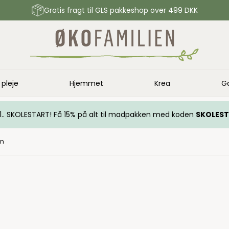
Gratis fragt til GLS pakkeshop over 499 DKK
 pleje
Hjemmet
Krea
G
.. 1.. SKOLESTART! Få 15% på alt til madpakken med koden
SKOLES
rn