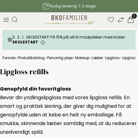
Hurtig levering: 1-2 dage
elser
0
3.. 2.. 1.. SKOLESTART! Få 15% på alt til madpakken med koden
SKOLESTART
Forside
Produktkatalog
Personlig pleje
Makeup
Læber
Lipgloss
Lipgloss r
Lipgloss refills
Genopfyld din favoritgloss
Bevar din yndlingslipgloss med vores lipgloss refills. En
smart og praktisk løsning, der giver dig mulighed for at
genopfylde uden at købe en helt ny emballage. Få
smukke, skinnende læber samtidig med, at du reducerer
unødvendigt spild.