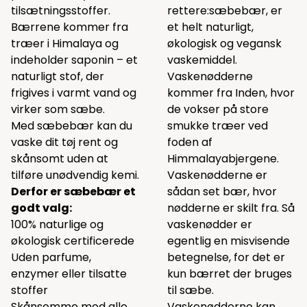
tilsætningsstoffer.
rettere:sæbebær, er
Bærrene kommer fra
et helt naturligt,
træer i Himalaya og
økologisk og vegansk
indeholder saponin – et
vaskemiddel.
naturligt stof, der
Vaskenødderne
frigives i varmt vand og
kommer fra Inden, hvor
virker som sæbe.
de vokser på store
Med sæbebær kan du
smukke træer ved
vaske dit tøj rent og
foden af
skånsomt uden at
Himmalayabjergene.
tilføre unødvendig kemi.
Vaskenødderne er
Derfor er sæbebær et
sådan set bær, hvor
godt valg:
nødderne er skilt fra. Så
100% naturlige og
vaskenødder er
økologisk certificerede
egentlig en misvisende
Uden parfume,
betegnelse, for det er
enzymer eller tilsatte
kun bærret der bruges
stoffer
til sæbe.
Skånsomme mod alle
Vaskenødderne kan