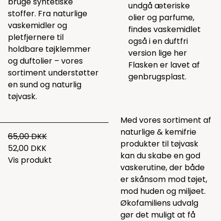
bruge syntetiske
undgå æteriske
stoffer. Fra naturlige
olier og parfume,
vaskemidler og
findes vaskemidlet
pletfjernere til
også i en duftfri
holdbare tøjklemmer
version lige
her
og duftolier – vores
Flasken er lavet af
sortiment understøtter
genbrugsplast.
en sund og naturlig
tøjvask.
Med vores sortiment af
naturlige & kemifrie
65,00 DKK
produkter til tøjvask
52,00 DKK
kan du skabe en god
Vis produkt
vaskerutine, der både
er skånsom mod tøjet,
mod huden og miljøet.
Økofamiliens udvalg
gør det muligt at få