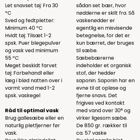
Let snavset tøj: Fra 30
sådan set bær, hvor
ºC
nødderne er skilt fra. Så
Sved og fedtpletter:
vaskenødder er
Minimum 40 ºC
egentlig en misvisende
Hvidt tøj: Tilsæt 1-2
betegnelse, for det er
spsk. Puer blegepulver
kun bærret, der bruges
og vask ved minimum
til sæbe.
55 ºC
Sæbebærerne
Meget beskidt farvet
indeholder et organisk
tøj: Forbehandl eller
stof, der hedder
læg i blød natten over i
saponin. Saponin har en
varmt vand med 1-2
evne til at opløse og
spsk. vaskegel
fjerne snavs. Det
frigives ved kontakt
Råd til optimal vask
med vand over 30° og
Brug gallesæbe eller en
virker ligesom sæbe.
naturlig pletfjerner før
De 850 gr. rækker til
vask.
ca. 57 vaske