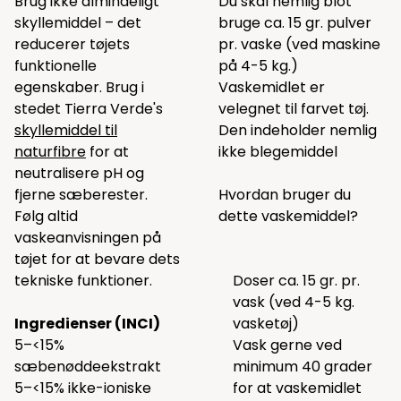
Brug ikke almindeligt
Du skal nemlig blot
skyllemiddel – det
bruge ca. 15 gr. pulver
reducerer tøjets
pr. vaske (ved maskine
funktionelle
på 4-5 kg.)
egenskaber. Brug i
Vaskemidlet er
stedet Tierra Verde's
velegnet til farvet tøj.
skyllemiddel til
Den indeholder nemlig
naturfibre
for at
ikke blegemiddel
neutralisere pH og
fjerne sæberester.
Hvordan bruger du
Følg altid
dette vaskemiddel?
vaskeanvisningen på
tøjet for at bevare dets
tekniske funktioner.
Doser ca. 15 gr. pr.
vask (ved 4-5 kg.
Ingredienser (INCI)
vasketøj)
5–<15%
Vask gerne ved
sæbenøddeekstrakt
minimum 40 grader
5–<15% ikke-ioniske
for at vaskemidlet