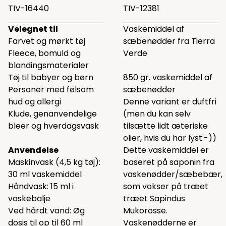
TIV-16440
TIV-12381
Velegnet til
Vaskemiddel af
Farvet og mørkt tøj
sæbenødder fra Tierra
Fleece, bomuld og
Verde
blandingsmaterialer
Tøj til babyer og børn
850 gr. vaskemiddel af
Personer med følsom
sæbenødder
hud og allergi
Denne variant er duftfri
Klude, genanvendelige
(men du kan selv
bleer og hverdagsvask
tilsætte lidt
æteriske
olier,
hvis du har lyst:-))
Anvendelse
Dette vaskemiddel er
Maskinvask (4,5 kg tøj):
baseret på saponin fra
30 ml vaskemiddel
vaskenødder/sæbebær,
Håndvask: 15 ml i
som vokser på træet
vaskebalje
træet Sapindus
Ved hårdt vand: Øg
Mukorosse.
dosis til op til 60 ml
Vaskenødderne er