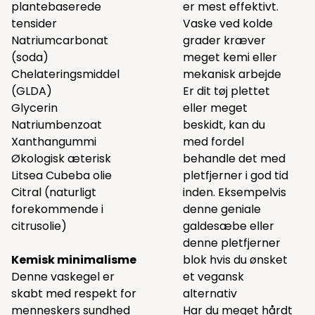
plantebaserede
er mest effektivt.
tensider
Vaske ved kolde
Natriumcarbonat
grader kræver
(soda)
meget kemi eller
Chelateringsmiddel
mekanisk arbejde
(GLDA)
Er dit tøj plettet
Glycerin
eller meget
Natriumbenzoat
beskidt, kan du
Xanthangummi
med fordel
Økologisk æterisk
behandle det med
Litsea Cubeba olie
pletfjerner i god tid
Citral (naturligt
inden. Eksempelvis
forekommende i
denne
geniale
citrusolie)
galdesæbe eller
denne
pletfjerner
Kemisk minimalisme
blok
hvis du ønsket
Denne vaskegel er
et vegansk
skabt med respekt for
alternativ
menneskers sundhed
Har du meget hårdt