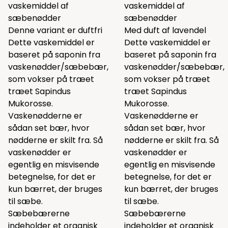
vaskemiddel af
vaskemiddel af
sæbenødder
sæbenødder
Denne variant er duftfri
Med duft af lavendel
Dette vaskemiddel er
Dette vaskemiddel er
baseret på saponin fra
baseret på saponin fra
vaskenødder/sæbebær,
vaskenødder/sæbebær,
som vokser på træet
som vokser på træet
træet Sapindus
træet Sapindus
Mukorosse.
Mukorosse.
Vaskenødderne er
Vaskenødderne er
sådan set bær, hvor
sådan set bær, hvor
nødderne er skilt fra. Så
nødderne er skilt fra. Så
vaskenødder er
vaskenødder er
egentlig en misvisende
egentlig en misvisende
betegnelse, for det er
betegnelse, for det er
kun bærret, der bruges
kun bærret, der bruges
til sæbe.
til sæbe.
Sæbebærerne
Sæbebærerne
indeholder et organisk
indeholder et organisk