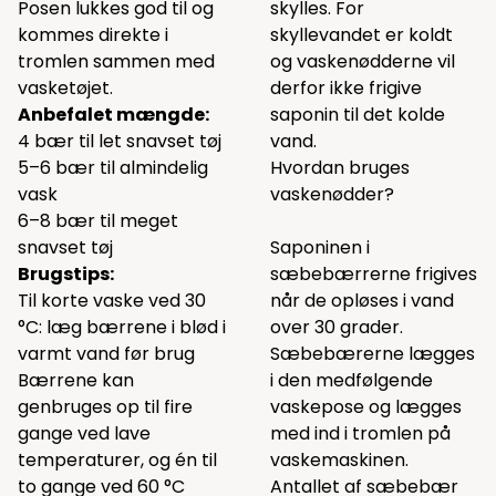
Posen lukkes god til og
skylles. For
kommes direkte i
skyllevandet er koldt
tromlen sammen med
og vaskenødderne vil
vasketøjet.
derfor ikke frigive
Anbefalet mængde:
saponin til det kolde
4 bær til let snavset tøj
vand.
5–6 bær til almindelig
Hvordan bruges
vask
vaskenødder?
6–8 bær til meget
snavset tøj
Saponinen i
Brugstips:
sæbebærrerne frigives
Til korte vaske ved 30
når de opløses i vand
°C: læg bærrene i blød i
over 30 grader.
varmt vand før brug
Sæbebærerne lægges
Bærrene kan
i den medfølgende
genbruges op til fire
vaskepose og lægges
gange ved lave
med ind i tromlen på
temperaturer, og én til
vaskemaskinen.
to gange ved 60 °C
Antallet af sæbebær