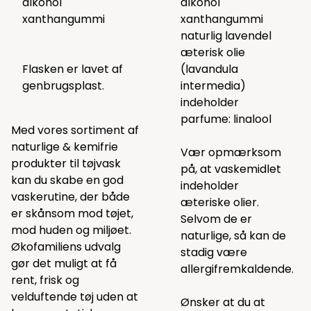
alkohol
alkohol
xanthangummi
xanthangummi
naturlig lavendel
æterisk olie
Flasken er lavet af
(lavandula
genbrugsplast.
intermedia)
indeholder
parfume: linalool
Med vores sortiment af
naturlige & kemifrie
Vær opmærksom
produkter til tøjvask
på, at vaskemidlet
kan du skabe en god
indeholder
vaskerutine, der både
æteriske olier.
er skånsom mod tøjet,
Selvom de er
mod huden og miljøet.
naturlige, så kan de
Økofamiliens udvalg
stadig være
gør det muligt at få
allergifremkaldende.
rent, frisk og
velduftende tøj uden at
Ønsker at du at