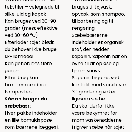
tekstiler – velegnede til
bruges til tøjvask,
silke, uld og kapok
opvask, som shampoo,
Kan bruges ved 30–90
til barbering og til
grader (mest effektive
rengøring.
ved 30–60 °C)
Sæbebærerne
Efterlader tøjet blødt –
indeholder et organisk
du behøver ikke bruge
stof, der hedder
skyllemiddel
saponin. Saponin har en
Kan genbruges flere
evne til at opløse og
gange
fjerne snavs.
Efter brug kan
Saponin frigøres ved
bærrene smides i
kontakt med vand over
komposten
30 grader og virker
Sådan bruger du
ligesom sæbe.
sæbebær:
Du skal derfor ikke
Hver pakke indeholder
være bekymret for
en lille bomuldspose,
mom vaskenødderne
som bærrene lægges i.
frigiver sæbe når tøjet