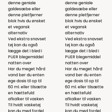
denne
geniale
denne
geniale
galdesæbe eller
galdesæbe eller
denne
pletfjerner
denne
pletfjerner
blok
hvis du ønsket
blok
hvis du ønsket
et vegansk
et vegansk
alternativ
alternativ
Ved ekstra snavset
Ved ekstra snavset
tøj kan du også
tøj kan du også
lægge det i blød i
lægge det i blød i
PUER blegemidde
l
PUER blegemidde
l
natten over
natten over
Har du meget hård
Har du meget hård
vand bør du enten
vand bør du enten
øge dosis til op til
øge dosis til op til
60 ml. eller tilsætte
60 ml. eller tilsætte
en hættefuld
en hættefuld
afkalker
til vasken
afkalker
til vasken
Til hvidt vasketøj
Til hvidt vasketøj
kan du med fordel
kan du med fordel