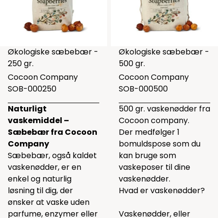
Økologiske sæbebær -
Økologiske sæbebær -
250 gr.
500 gr.
Cocoon Company
Cocoon Company
SOB-000250
SOB-000500
Naturligt
500 gr. vaskenødder fra
vaskemiddel –
Cocoon company.
Sæbebær fra Cocoon
Der medfølger 1
Company
bomuldspose som du
Sæbebær, også kaldet
kan bruge som
vaskenødder, er en
vaskeposer til dine
enkel og naturlig
vaskenødder.
løsning til dig, der
Hvad er vaskenødder?
ønsker at vaske uden
parfume, enzymer eller
Vaskenødder, eller