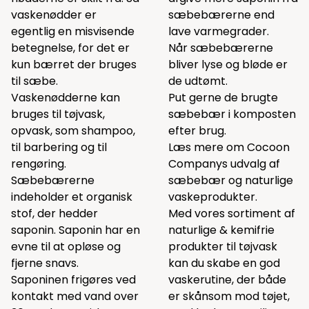
vaskenødder er
sæbebærerne end
egentlig en misvisende
lave varmegrader.
betegnelse, for det er
Når sæbebærerne
kun bærret der bruges
bliver lyse og bløde er
til sæbe.
de udtømt.
Vaskenødderne kan
Put gerne de brugte
bruges til tøjvask,
sæbebær i komposten
opvask, som shampoo,
efter brug.
til barbering og til
Læs mere om
Cocoon
rengøring.
Companys udvalg af
Sæbebærerne
sæbebær og naturlige
indeholder et organisk
vaskeprodukter.
stof, der hedder
Med vores sortiment af
saponin. Saponin har en
naturlige & kemifrie
evne til at opløse og
produkter til tøjvask
fjerne snavs.
kan du skabe en god
Saponinen frigøres ved
vaskerutine, der både
kontakt med vand over
er skånsom mod tøjet,