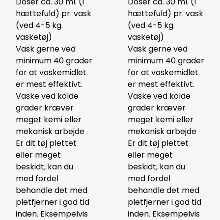
Doser ca. 30 ml. (1
Doser ca. 30 ml. (1
hættefuld) pr. vask
hættefuld) pr. vask
(ved 4-5 kg.
(ved 4-5 kg.
vasketøj)
vasketøj)
Vask gerne ved
Vask gerne ved
minimum 40 grader
minimum 40 grader
for at vaskemidlet
for at vaskemidlet
er mest effektivt.
er mest effektivt.
Vaske ved kolde
Vaske ved kolde
grader kræver
grader kræver
meget kemi eller
meget kemi eller
mekanisk arbejde
mekanisk arbejde
Er dit tøj plettet
Er dit tøj plettet
eller meget
eller meget
beskidt, kan du
beskidt, kan du
med fordel
med fordel
behandle det med
behandle det med
pletfjerner i god tid
pletfjerner i god tid
inden. Eksempelvis
inden. Eksempelvis