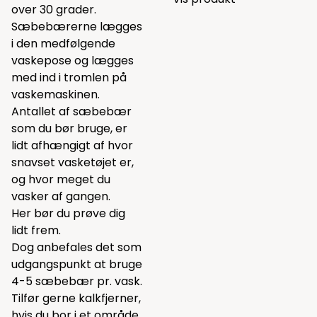
over 30 grader.
Sæbebærerne lægges
i den medfølgende
vaskepose og lægges
med ind i tromlen på
vaskemaskinen.
Antallet af sæbebær
som du bør bruge, er
lidt afhængigt af hvor
snavset vasketøjet er,
og hvor meget du
vasker af gangen.
Her bør du prøve dig
lidt frem.
Dog anbefales det som
udgangspunkt at bruge
4-5 sæbebær pr. vask.
Tilfør gerne
kalkfjerner
,
hvis du bor i et område