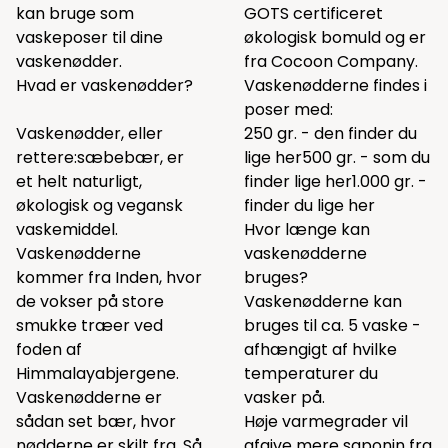
kan bruge som
GOTS certificeret
vaskeposer til dine
økologisk bomuld og er
vaskenødder.
fra Cocoon Company.
Hvad er vaskenødder?
Vaskenødderne findes i
poser med:
Vaskenødder, eller
250 gr. - den finder du
rettere:sæbebær, er
lige
her
500 gr. - som du
et helt naturligt,
finder lige
her
1.000 gr. -
økologisk og vegansk
finder du lige
her
vaskemiddel.
Hvor længe kan
Vaskenødderne
vaskenødderne
kommer fra Inden, hvor
bruges?
de vokser på store
Vaskenødderne kan
smukke træer ved
bruges til ca. 5 vaske -
foden af
afhængigt af hvilke
Himmalayabjergene.
temperaturer du
Vaskenødderne er
vasker på.
sådan set bær, hvor
Høje varmegrader vil
nødderne er skilt fra. Så
afgive mere saponin fra