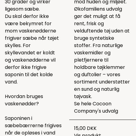
30 grader og virker
mod huden og miljøet.
ligesom sæbe.
Økofamiliens udvalg
Du skal derfor ikke
gør det muligt at få
være bekymret for
rent, frisk og
mom vaskenødderne
velduftende tøj uden at
frigiver sæbe når tøjet
bruge syntetiske
skylles. For
stoffer. Fra naturlige
skyllevandet er koldt
vaskemidler og
og vaskenødderne vil
pletfjernere til
derfor ikke frigive
holdbare tøjklemmer
saponin til det kolde
og duftolier – vores
vand.
sortiment understøtter
en sund og naturlig
Hvordan bruges
tøjvask.
vaskenødder?
Se hele
Cocoon
Company's udvalg
Saponinen i
sæbebærrerne frigives
15,00 DKK
når de opløses i vand
Vis produkt