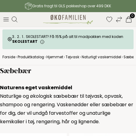
Gratis fragt til GLS pakkeshop over 499 DKK
0
3.. 2.. 1.. SKOLESTART! Få 15% på alt til madpakken med koden
SKOLESTART
Forside
Produktkatalog
Hjemmet
Tøjvask
Naturligt vaskemiddel
Sæbe
Sæbebær
Naturens eget vaskemiddel
Naturlige og økologisk sæbebær til tøjvask, opvask,
shampoo og rengøring. Vaskenødder eller sæbebær er
for dig, der vil undgå farvestoffer og unaturlige
kemikalier i tøj, rengøring, hår og lignende.