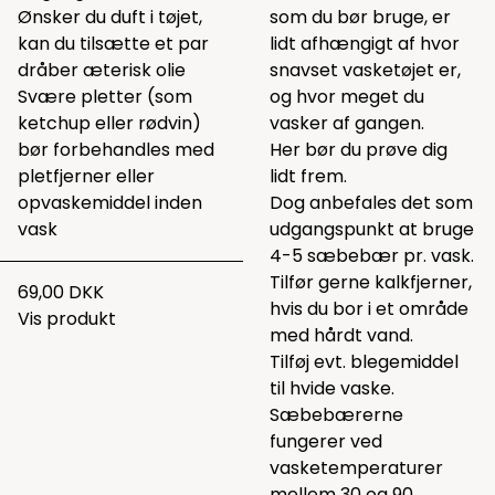
Ønsker du duft i tøjet,
som du bør bruge, er
kan du tilsætte et par
lidt afhængigt af hvor
dråber æterisk olie
snavset vasketøjet er,
Svære pletter (som
og hvor meget du
ketchup eller rødvin)
vasker af gangen.
bør forbehandles med
Her bør du prøve dig
pletfjerner eller
lidt frem.
opvaskemiddel inden
Dog anbefales det som
vask
udgangspunkt at bruge
4-5 sæbebær pr. vask.
Tilfør gerne
kalkfjerner
,
69,00 DKK
hvis du bor i et område
Vis produkt
med hårdt vand.
Tilføj evt.
blegemiddel
til hvide vaske.
Sæbebærerne
fungerer ved
vasketemperaturer
mellem 30 og 90