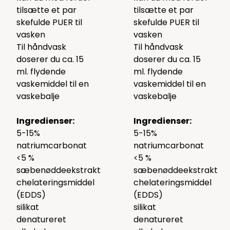
tilsætte et par
tilsætte et par
skefulde
PUER
til
skefulde
PUER
til
vasken
vasken
Til håndvask
Til håndvask
doserer du ca. 15
doserer du ca. 15
ml. flydende
ml. flydende
vaskemiddel til en
vaskemiddel til en
vaskebalje
vaskebalje
Ingredienser:
Ingredienser:
5-15%
5-15%
natriumcarbonat
natriumcarbonat
<5 %
<5 %
sæbenøddeekstrakt
sæbenøddeekstrakt
chelateringsmiddel
chelateringsmiddel
(EDDS)
(EDDS)
silikat
silikat
denatureret
denatureret