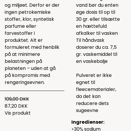
og miljøet. Derfor er der
vand bør du enten
ingen petrokemiske
øge dosis til op til
stoffer, klor, syntetisk
30 gr. eller tilsætte
parfume eller
en hættefuld
farvestoffer i
afkalker
til vasken
produktet. Alt er
Til håndvask
formuleret med henblik
doserer du ca. 7,5
på at minimere
gr. vaskemiddel til
belastningen på
en vaskebalje
planeten – uden at gå
på kompromis med
Pulveret er ikke
rengøringsevnen.
egnet til
fleecematerialer,
da det kan
109,00 DKK
reducere dets
87,20 DKK
sugeevne
Vis produkt
Ingredienser:
>30% sodium