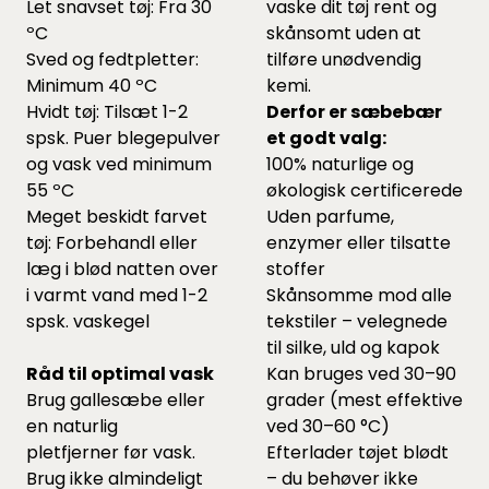
Let snavset tøj: Fra 30
vaske dit tøj rent og
ºC
skånsomt uden at
Sved og fedtpletter:
tilføre unødvendig
Minimum 40 ºC
kemi.
Hvidt tøj: Tilsæt 1-2
Derfor er sæbebær
spsk. Puer blegepulver
et godt valg:
og vask ved minimum
100% naturlige og
55 ºC
økologisk certificerede
Meget beskidt farvet
Uden parfume,
tøj: Forbehandl eller
enzymer eller tilsatte
læg i blød natten over
stoffer
i varmt vand med 1-2
Skånsomme mod alle
spsk. vaskegel
tekstiler – velegnede
til silke, uld og kapok
Råd til optimal vask
Kan bruges ved 30–90
Brug gallesæbe eller
grader (mest effektive
en naturlig
ved 30–60 °C)
pletfjerner før vask.
Efterlader tøjet blødt
Brug ikke almindeligt
– du behøver ikke