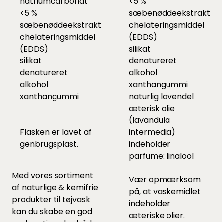
natriumcarbonat
<5 %
<5 %
sæbenøddeekstrakt
sæbenøddeekstrakt
chelateringsmiddel
chelateringsmiddel
(EDDS)
(EDDS)
silikat
silikat
denatureret
denatureret
alkohol
alkohol
xanthangummi
xanthangummi
naturlig lavendel
æterisk olie
(lavandula
Flasken er lavet af
intermedia)
genbrugsplast.
indeholder
parfume: linalool
Med vores sortiment
Vær opmærksom
af
naturlige & kemifrie
på, at vaskemidlet
produkter til tøjvask
indeholder
kan du skabe en god
æteriske olier.