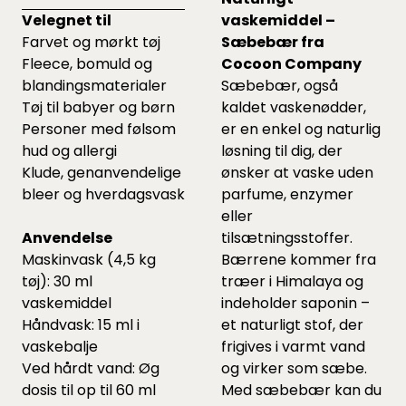
Velegnet til
vaskemiddel –
Farvet og mørkt tøj
Sæbebær fra
Fleece, bomuld og
Cocoon Company
blandingsmaterialer
Sæbebær, også
Tøj til babyer og børn
kaldet vaskenødder,
Personer med følsom
er en enkel og naturlig
hud og allergi
løsning til dig, der
Klude, genanvendelige
ønsker at vaske uden
bleer og hverdagsvask
parfume, enzymer
eller
Anvendelse
tilsætningsstoffer.
Maskinvask (4,5 kg
Bærrene kommer fra
tøj): 30 ml
træer i Himalaya og
vaskemiddel
indeholder saponin –
Håndvask: 15 ml i
et naturligt stof, der
vaskebalje
frigives i varmt vand
Ved hårdt vand: Øg
og virker som sæbe.
dosis til op til 60 ml
Med sæbebær kan du