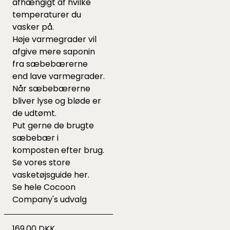
afhængigt af hvilke
temperaturer du
vasker på.
Høje varmegrader vil
afgive mere saponin
fra sæbebærerne
end lave varmegrader.
Når sæbebærerne
bliver lyse og bløde er
de udtømt.
Put gerne de brugte
sæbebær i
komposten efter brug.
Se vores store
vasketøjsguide
her.
Se hele
Cocoon
Company's udvalg
169,00 DKK