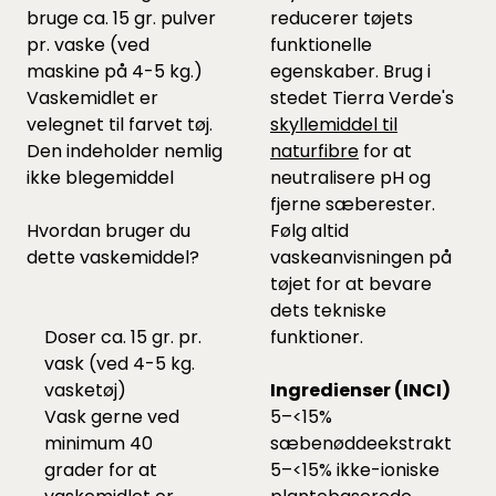
bruge ca. 15 gr. pulver
reducerer tøjets
pr. vaske (ved
funktionelle
maskine på 4-5 kg.)
egenskaber. Brug i
Vaskemidlet er
stedet Tierra Verde's
velegnet til farvet tøj.
skyllemiddel til
Den indeholder nemlig
naturfibre
for at
ikke blegemiddel
neutralisere pH og
fjerne sæberester.
Hvordan bruger du
Følg altid
dette vaskemiddel?
vaskeanvisningen på
tøjet for at bevare
dets tekniske
Doser ca. 15 gr. pr.
funktioner.
vask (ved 4-5 kg.
vasketøj)
Ingredienser (INCI)
Vask gerne ved
5–<15%
minimum 40
sæbenøddeekstrakt
grader for at
5–<15% ikke-ioniske