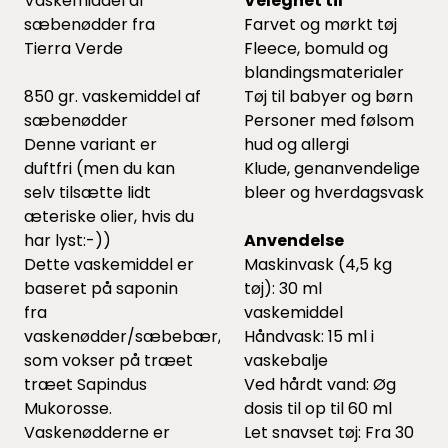
Vaskemiddel af
Velegnet til
sæbenødder fra
Farvet og mørkt tøj
Tierra Verde
Fleece, bomuld og
blandingsmaterialer
850 gr. vaskemiddel af
Tøj til babyer og børn
sæbenødder
Personer med følsom
Denne variant er
hud og allergi
duftfri (men du kan
Klude, genanvendelige
selv tilsætte lidt
bleer og hverdagsvask
æteriske olier,
hvis du
har lyst:-))
Anvendelse
Dette vaskemiddel er
Maskinvask (4,5 kg
baseret på saponin
tøj): 30 ml
fra
vaskemiddel
vaskenødder/sæbebær,
Håndvask: 15 ml i
som vokser på træet
vaskebalje
træet Sapindus
Ved hårdt vand: Øg
Mukorosse.
dosis til op til 60 ml
Vaskenødderne er
Let snavset tøj: Fra 30