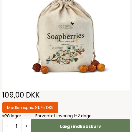
109,00 DKK
Medlemspris:
81,75 DKK
På lager
Forventet levering 1-2 dage
-
+
Læg i indkøbskurv