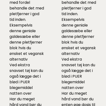
med fordel
behandle det med
behandle det med
pletfjerner i god
pletfjerner i god
tid inden.
tid inden.
Eksempelvis
Eksempelvis
denne
geniale
denne
geniale
galdesæbe eller
galdesæbe eller
denne
pletfjerner
denne
pletfjerner
blok
hvis du
blok
hvis du
ønsket et vegansk
ønsket et vegansk
alternativ
alternativ
Ved ekstra
Ved ekstra
snavset tøj kan du
snavset tøj kan du
også lægge det i
også lægge det i
blød i
PUER
blød i
PUER
blegemidde
l
blegemidde
l
natten over
natten over
Har du meget
Har du meget
hård vand bør du
hård vand bør du
enten øge dosis til