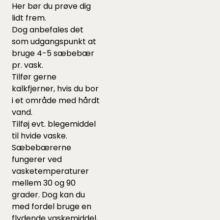
Her bør du prøve dig
lidt frem.
Dog anbefales det
som udgangspunkt at
bruge 4-5 sæbebær
pr. vask.
Tilfør gerne
kalkfjerner
, hvis du bor
i et område med hårdt
vand.
Tilføj evt.
blegemiddel
til hvide vaske.
Sæbebærerne
fungerer ved
vasketemperaturer
mellem 30 og 90
grader. Dog kan du
med fordel bruge en
flydende vaskemiddel,