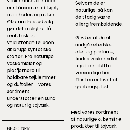
vaskerutine, der både
Selvom de er
er skånsom mod tøjet,
naturlige, så kan
mod huden og miljøet.
de stadig være
Økofamiliens udvalg
allergifremkaldende.
gør det muligt at få
rent, frisk og
Ønsker at du at
velduftende tøj uden
undgå æteriske
at bruge syntetiske
olier og parfume,
stoffer. Fra naturlige
findes vaskemidlet
vaskemidler og
også i en duftfri
pletfjernere til
version lige
her
holdbare tøjklemmer
Flasken er lavet af
og duftolier – vores
genbrugsplast.
sortiment
understøtter en sund
og naturlig tøjvask.
Med vores sortiment
af
naturlige & kemifrie
produkter til tøjvask
65,00 DKK