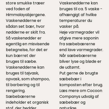
store smukke træer
Vaskenødderne kan
ved foden af
bruges til ca. 5 vaske -
Himmalayabjergene.
afhængigt af hvilke
Vaskenødderne er
temperaturer du
sådan set bær, hvor
vasker på.
nødderne er skilt fra.
Høje varmegrader vil
Så vaskenødder er
afgive mere saponin
egentlig en misvisende
fra sæbebærerne
betegnelse, for det er
end lave varmegrader.
kun bærret der
Når sæbebærerne
bruges til sæbe.
bliver lyse og bløde er
Vaskenødderne kan
de udtømt.
bruges til tøjvask,
Put gerne de brugte
opvask, som shampoo,
sæbebær i
til barbering og til
komposten efter brug.
rengøring.
Læs mere om
Cocoon
Sæbebærerne
Companys udvalg af
indeholder et organisk
sæbebær og
stof, der hedder
naturlige