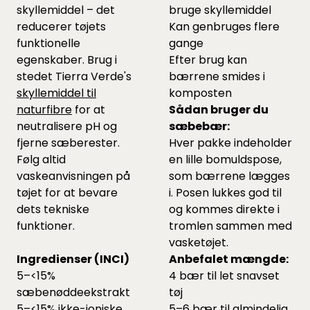
skyllemiddel – det
bruge skyllemiddel
reducerer tøjets
Kan genbruges flere
funktionelle
gange
egenskaber. Brug i
Efter brug kan
stedet Tierra Verde's
bærrene smides i
skyllemiddel til
komposten
naturfibre
for at
Sådan bruger du
neutralisere pH og
sæbebær:
fjerne sæberester.
Hver pakke indeholder
Følg altid
en lille bomuldspose,
vaskeanvisningen på
som bærrene lægges
tøjet for at bevare
i. Posen lukkes god til
dets tekniske
og kommes direkte i
funktioner.
tromlen sammen med
vasketøjet.
Ingredienser (INCI)
Anbefalet mængde:
5–<15%
4 bær til let snavset
sæbenøddeekstrakt
tøj
5–<15% ikke-ioniske
5–6 bær til almindelig