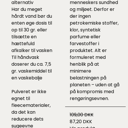
alternativ
menneskers sundhed
Har du meget
og miljøet. Derfor er
hårdt vand bør du
der ingen
enten øge dosis til
petrokemiske stoffer,
op til 30 gr. eller
klor, syntetisk
tilsætte en
parfume eller
hættefuld
farvestoffer i
afkalker
til vasken
produktet. Alt er
Til håndvask
formuleret med
doserer du ca. 7,5
henblik på at
gr. vaskemiddel til
minimere
en vaskebalje
belastningen på
planeten – uden at gå
Pulveret er ikke
på kompromis med
egnet til
rengøringsevnen.
fleecematerialer,
da det kan
109,00 DKK
reducere dets
87,20 DKK
sugeevne