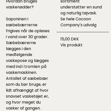
Hvordan bruges
sortiment
vaskenødder?
understøtter en sund
og naturlig tøjvask.
Saponinen i
Se hele
Cocoon
sæbebærrerne
Company's udvalg
frigives når de opløses
i vand over 30 grader.
15,00 DKK
Sæbebærerne
Vis produkt
lægges i den
medfølgende
vaskepose og lægges
med ind i tromlen på
vaskemaskinen.
Antallet af sæbebær
som du bør bruge, er
lidt afhængigt af hvor
snavset vasketøjet er,
og hvor meget du
vasker af gangen.