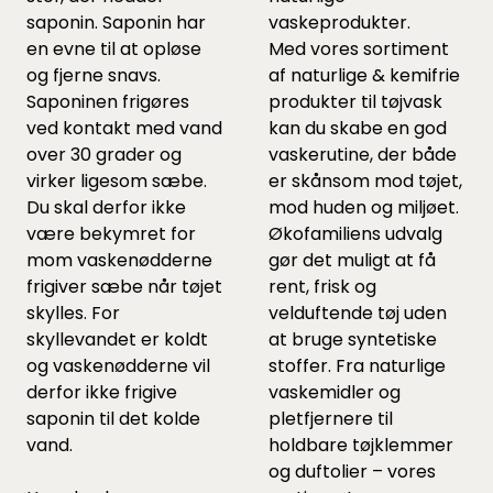
saponin. Saponin har
vaskeprodukter.
en evne til at opløse
Med vores sortiment
og fjerne snavs.
af
naturlige & kemifrie
Saponinen frigøres
produkter til tøjvask
ved kontakt med vand
kan du skabe en god
over 30 grader og
vaskerutine, der både
virker ligesom sæbe.
er skånsom mod tøjet,
Du skal derfor ikke
mod huden og miljøet.
være bekymret for
Økofamiliens udvalg
mom vaskenødderne
gør det muligt at få
frigiver sæbe når tøjet
rent, frisk og
skylles. For
velduftende tøj uden
skyllevandet er koldt
at bruge syntetiske
og vaskenødderne vil
stoffer. Fra naturlige
derfor ikke frigive
vaskemidler og
saponin til det kolde
pletfjernere til
vand.
holdbare tøjklemmer
og duftolier – vores