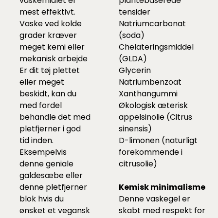
vaskemidlet er
plantebaserede
mest effektivt.
tensider
Vaske ved kolde
Natriumcarbonat
grader kræver
(soda)
meget kemi eller
Chelateringsmiddel
mekanisk arbejde
(GLDA)
Er dit tøj plettet
Glycerin
eller meget
Natriumbenzoat
beskidt, kan du
Xanthangummi
med fordel
Økologisk æterisk
behandle det med
appelsinolie (Citrus
pletfjerner i god
sinensis)
tid inden.
D-limonen (naturligt
Eksempelvis
forekommende i
denne
geniale
citrusolie)
galdesæbe eller
denne
pletfjerner
Kemisk minimalisme
blok
hvis du
Denne vaskegel er
ønsket et vegansk
skabt med respekt for