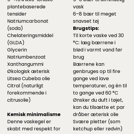
plantebaserede
vask
tensider
6–8 bær til meget
Natriumcarbonat
snavset tøj
(soda)
Brugstips:
Chelateringsmiddel
Til korte vaske ved 30
(GLDA)
°C: læg bærrene i
Glycerin
blød i varmt vand før
Natriumbenzoat
brug
Xanthangummi
Bærrene kan
Økologisk æterisk
genbruges op til fire
Litsea Cubeba olie
gange ved lave
Citral (naturligt
temperaturer, og én til
forekommende i
to gange ved 60 °C
citrusolie)
Ønsker du duft i tøjet,
kan du tilsætte et par
Kemisk minimalisme
dråber æterisk olie
Denne vaskegel er
Svære pletter (som
skabt med respekt for
ketchup eller rødvin)