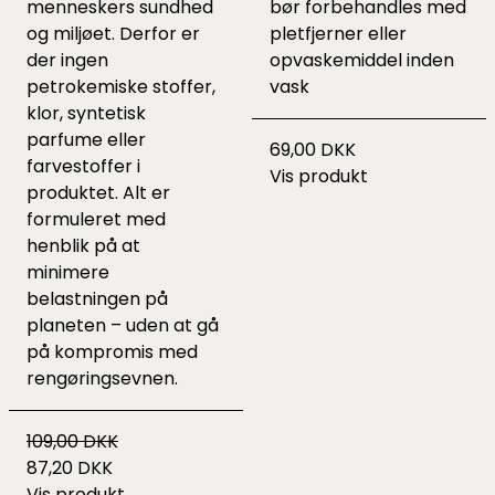
menneskers sundhed
bør forbehandles med
og miljøet. Derfor er
pletfjerner eller
der ingen
opvaskemiddel inden
petrokemiske stoffer,
vask
klor, syntetisk
parfume eller
69,00 DKK
farvestoffer i
Vis produkt
produktet. Alt er
formuleret med
henblik på at
minimere
belastningen på
planeten – uden at gå
på kompromis med
rengøringsevnen.
109,00 DKK
87,20 DKK
Vis produkt