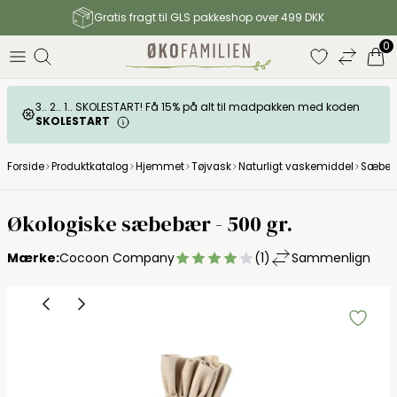
Gratis fragt til GLS pakkeshop over 499 DKK
0
3.. 2.. 1.. SKOLESTART! Få 15% på alt til madpakken med koden
SKOLESTART
Forside
Produktkatalog
Hjemmet
Tøjvask
Naturligt vaskemiddel
Sæbe
Økologiske sæbebær - 500 gr.
Mærke:
Cocoon Company
(1)
Sammenlign