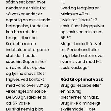
sådan set bær, hvor
ºC
nødderne er skilt fra.
Sved og fedtpletter:
Så vaskenødder er
Minimum 40 ºC
egentlig en misvisende
Hvidt tøj: Tilsæt 1-2
betegnelse, for det er
spsk. Puer blegepulver
kun bærret, der
og vask ved minimum
bruges til sæbe.
55 ºC
Sæbebærerne
Meget beskidt farvet
indeholder et organisk
tøj: Forbehandl eller
stof, der hedder
læg i blød natten over
saponin. Saponin har
i varmt vand med 1-2
en evne til at opløse
spsk. vaskegel
og fjerne snavs. Det
frigives ved kontakt
Råd til optimal vask
med vand over 30° og
Brug gallesæbe eller
virker ligesom sæbe.
en naturlig
De 850 gr. rækker til
pletfjerner før vask.
ca. 57 vaske
Brug ikke almindeligt
Du skal nemlig blot
skyllemiddel – det