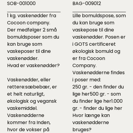
SOB-001000
BAG-009012
1 kg. vaskenødder fra
Lille bomuldspose, som
Cocoon company.
du kan bruge som
Der medfølger 2 små
vaskepose til dine
bomuldsposer som du
vaskenødder. Posen er
kan bruge som
i GOTS certificeret
vaskeposer til dine
økologisk bomuld og
vaskenødder.
er fra Cocoon
Hvad er vaskenødder?
Company.
Vaskenødderne findes
Vaskenødder, eller
i poser med:
rettere:sæbebær, er
250 gr. - den finder du
et helt naturligt,
lige
her
500 gr. - som
økologisk og vegansk
du finder lige
her
1.000
vaskemiddel.
gr. - finder du lige
her
Vaskenødderne
Hvor længe kan
kommer fra Inden,
vaskenødderne
hvor de vokser på
bruges?