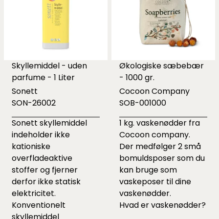
Skyllemiddel - uden
Økologiske sæbebær
parfume - 1 Liter
- 1000 gr.
Sonett
Cocoon Company
SON-26002
SOB-001000
Sonett skyllemiddel
1 kg. vaskenødder fra
indeholder ikke
Cocoon company.
kationiske
Der medfølger 2 små
overfladeaktive
bomuldsposer som du
stoffer og fjerner
kan bruge som
derfor ikke statisk
vaskeposer til dine
elektricitet.
vaskenødder.
Konventionelt
Hvad er vaskenødder?
skyllemiddel