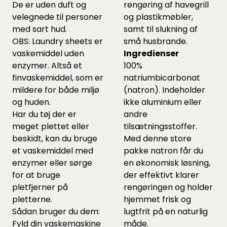
De er uden duft og
rengøring af havegrill
velegnede til personer
og plastikmøbler,
med sart hud.
samt til slukning af
OBS: Laundry sheets er
små husbrande.
vaskemiddel uden
Ingredienser
enzymer. Altså et
100%
finvaskemiddel, som er
natriumbicarbonat
mildere for både miljø
(natron). Indeholder
og huden.
ikke aluminium eller
Har du tøj der er
andre
meget plettet eller
tilsætningsstoffer.
beskidt, kan du bruge
Med denne store
et vaskemiddel med
pakke natron får du
enzymer eller sørge
en økonomisk løsning,
for at bruge
der effektivt klarer
pletfjerner på
rengøringen og holder
pletterne.
hjemmet frisk og
Sådan bruger du dem:
lugtfrit på en naturlig
Fyld din vaskemaskine
måde.