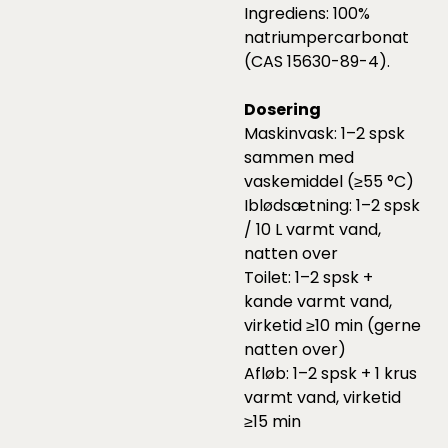
Ingrediens: 100%
natriumpercarbonat
(CAS 15630-89-4).
Dosering
Maskinvask: 1–2 spsk
sammen med
vaskemiddel (≥55 °C)
Iblødsætning: 1–2 spsk
/ 10 L varmt vand,
natten over
Toilet: 1–2 spsk +
kande varmt vand,
virketid ≥10 min (gerne
natten over)
Afløb: 1–2 spsk + 1 krus
varmt vand, virketid
≥15 min