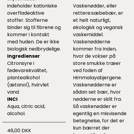
indeholder kationiske
Vaskenødder, eller
overfladeaktive
rettere:sæbebær, er
stoffer. Stofferne
et helt naturligt,
binder sig til fibrene og
økologisk og vegansk
kommer i kontakt
vaskemiddel.
med huden. De er ikke
Vaskenødderne
biologisk nedbrydelige.
kommer fra Inden,
Ingredienser
hvor de vokser på
Citronsyre i
store smukke træer
fødevarekvalitet,
ved foden af
plantealkohol
Himmalayabjergene.
(ætanol), hvirvlet
Vaskenødderne er
vand.
sådan set bær, hvor
INCI
nødderne er skilt fra.
Aqua, citric acid,
Så vaskenødder er
alcohol.
egentlig en misvisende
betegnelse, for det er
kun bærret der
46,00 DKK