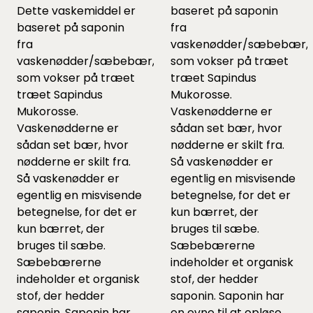
Dette vaskemiddel er
baseret på saponin
baseret på saponin
fra
fra
vaskenødder/sæbebær,
vaskenødder/sæbebær,
som vokser på træet
som vokser på træet
træet Sapindus
træet Sapindus
Mukorosse.
Mukorosse.
Vaskenødderne er
Vaskenødderne er
sådan set bær, hvor
sådan set bær, hvor
nødderne er skilt fra.
nødderne er skilt fra.
Så vaskenødder er
Så vaskenødder er
egentlig en misvisende
egentlig en misvisende
betegnelse, for det er
betegnelse, for det er
kun bærret, der
kun bærret, der
bruges til sæbe.
bruges til sæbe.
Sæbebærerne
Sæbebærerne
indeholder et organisk
indeholder et organisk
stof, der hedder
stof, der hedder
saponin. Saponin har
saponin. Saponin har
en evne til at opløse