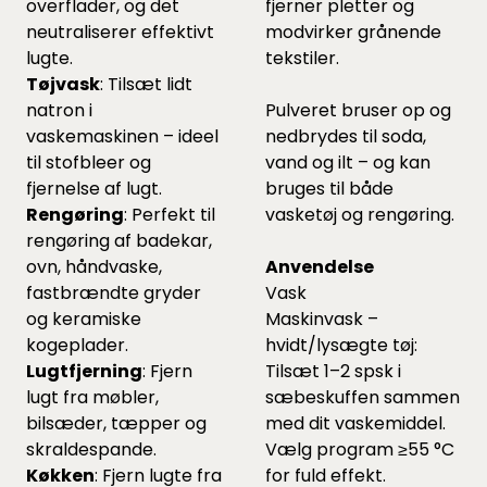
overflader, og det
fjerner pletter og
neutraliserer effektivt
modvirker grånende
lugte.
tekstiler.
Tøjvask
: Tilsæt lidt
natron i
Pulveret bruser op og
vaskemaskinen – ideel
nedbrydes til soda,
til stofbleer og
vand og ilt – og kan
fjernelse af lugt.
bruges til både
Rengøring
: Perfekt til
vasketøj og rengøring.
rengøring af badekar,
ovn, håndvaske,
Anvendelse
fastbrændte gryder
Vask
og keramiske
Maskinvask –
kogeplader.
hvidt/lysægte tøj:
Lugtfjerning
: Fjern
Tilsæt 1–2 spsk i
lugt fra møbler,
sæbeskuffen sammen
bilsæder, tæpper og
med dit vaskemiddel.
skraldespande.
Vælg program ≥55 °C
Køkken
: Fjern lugte fra
for fuld effekt.