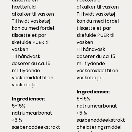
hættefuld
afkalker
til vasken
afkalker
til vasken
Til hvidt vasketøj
Til hvidt vasketøj
kan du med fordel
kan du med fordel
tilsætte et par
tilsætte et par
skefulde
PUER
til
skefulde
PUER
til
vasken
vasken
Til håndvask
Til håndvask
doserer du ca. 15
doserer du ca. 15
ml. flydende
ml. flydende
vaskemiddel til en
vaskemiddel til en
vaskebalje
vaskebalje
Ingredienser:
Ingredienser:
5-15%
5-15%
natriumcarbonat
natriumcarbonat
<5 %
<5 %
sæbenøddeekstrakt
sæbenøddeekstrakt
chelateringsmiddel