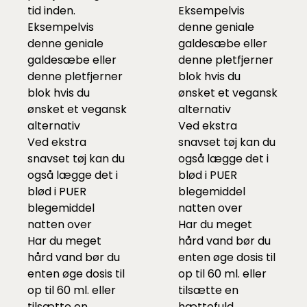
tid inden.
Eksempelvis
Eksempelvis
denne
geniale
denne
geniale
galdesæbe eller
galdesæbe eller
denne
pletfjerner
denne
pletfjerner
blok
hvis du
blok
hvis du
ønsket et vegansk
ønsket et vegansk
alternativ
alternativ
Ved ekstra
Ved ekstra
snavset tøj kan du
snavset tøj kan du
også lægge det i
også lægge det i
blød i
PUER
blød i
PUER
blegemidde
l
blegemidde
l
natten over
natten over
Har du meget
Har du meget
hård vand bør du
hård vand bør du
enten øge dosis til
enten øge dosis til
op til 60 ml. eller
op til 60 ml. eller
tilsætte en
tilsætte en
hættefuld