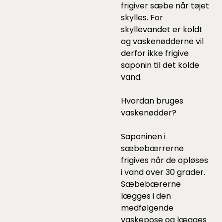
frigiver sæbe når tøjet
skylles. For
skyllevandet er koldt
og vaskenødderne vil
derfor ikke frigive
saponin til det kolde
vand.
Hvordan bruges
vaskenødder?
Saponinen i
sæbebærrerne
frigives når de opløses
i vand over 30 grader.
Sæbebærerne
lægges i den
medfølgende
vaskepose og lægges