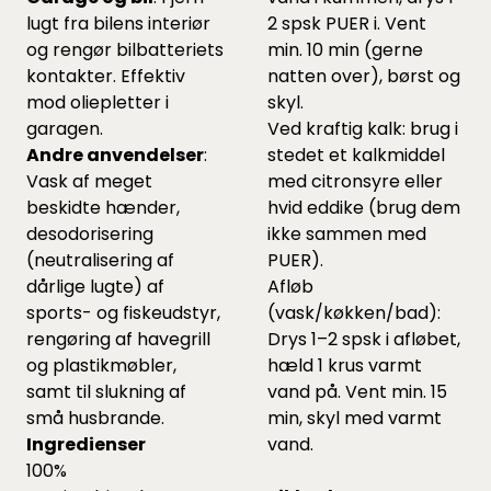
lugt fra bilens interiør
2 spsk PUER i. Vent
og rengør bilbatteriets
min. 10 min (gerne
kontakter. Effektiv
natten over), børst og
mod oliepletter i
skyl.
garagen.
Ved kraftig kalk: brug i
Andre anvendelser
:
stedet et kalkmiddel
Vask af meget
med citronsyre eller
beskidte hænder,
hvid eddike (brug dem
desodorisering
ikke sammen med
(neutralisering af
PUER).
dårlige lugte) af
Afløb
sports- og fiskeudstyr,
(vask/køkken/bad):
rengøring af havegrill
Drys 1–2 spsk i afløbet,
og plastikmøbler,
hæld 1 krus varmt
samt til slukning af
vand på. Vent min. 15
små husbrande.
min, skyl med varmt
Ingredienser
vand.
100%