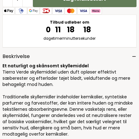
Tilbud udløber om
0
11
18
17
dage
timer
minutter
sekunder
Beskrivelse
Et naturligt og skånsomt skyllemiddel
Tierra Verde skyllemiddel uden duft opløser effektivt
sæberester og efterlader tøjet blødt, velduftende og mere
behageligt mod huden.
Traditionelle skyllemidler indeholder kemikalier, syntetiske
parfumer og farvestoffer, der kan irritere huden og mindske
tekstilernes absorberingsevne. Denne vasketøjs rens, eller
skyllemiddel, fungerer anderledes ved at neutralisere rester
af basiske vaskemidler, hvilket gør det særligt velegnet til
sensitiv hud, allergikere og små børn, hvis hud er mere
modtagelig overfor kemikalier.