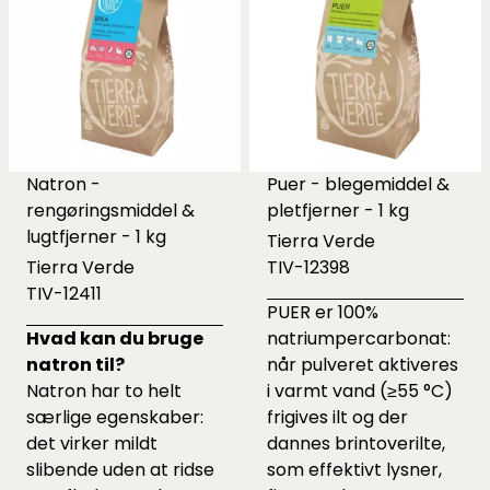
Natron -
Puer - blegemiddel &
rengøringsmiddel &
pletfjerner - 1 kg
lugtfjerner - 1 kg
Tierra Verde
Tierra Verde
TIV-12398
TIV-12411
PUER er 100%
Hvad kan du bruge
natriumpercarbonat:
natron til?
når pulveret aktiveres
Natron har to helt
i varmt vand (≥55 °C)
særlige egenskaber:
frigives ilt og der
det virker mildt
dannes brintoverilte,
slibende uden at ridse
som effektivt lysner,