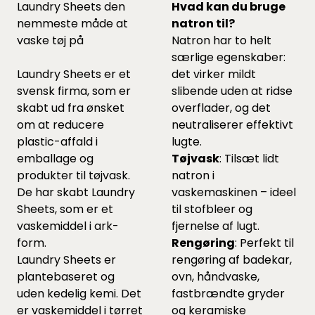
Laundry Sheets den
Hvad kan du bruge
nemmeste måde at
natron til?
vaske tøj på
Natron har to helt
særlige egenskaber:
Laundry Sheets er et
det virker mildt
svensk firma, som er
slibende uden at ridse
skabt ud fra ønsket
overflader, og det
om at reducere
neutraliserer effektivt
plastic-affald i
lugte.
emballage og
Tøjvask
: Tilsæt lidt
produkter til tøjvask.
natron i
De har skabt Laundry
vaskemaskinen – ideel
Sheets, som er et
til stofbleer og
vaskemiddel i ark-
fjernelse af lugt.
form.
Rengøring
: Perfekt til
Laundry Sheets er
rengøring af badekar,
plantebaseret og
ovn, håndvaske,
uden kedelig kemi. Det
fastbrændte gryder
er vaskemiddel i tørret
og keramiske