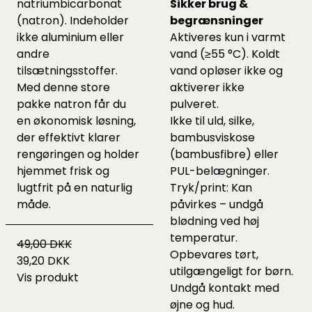
natriumbicarbonat
Sikker brug &
(natron). Indeholder
begrænsninger
ikke aluminium eller
Aktiveres kun i varmt
andre
vand (≥55 °C). Koldt
tilsætningsstoffer.
vand opløser ikke og
Med denne store
aktiverer ikke
pakke natron får du
pulveret.
en økonomisk løsning,
Ikke til uld, silke,
der effektivt klarer
bambusviskose
rengøringen og holder
(bambusfibre) eller
hjemmet frisk og
PUL-belægninger.
lugtfrit på en naturlig
Tryk/print: Kan
måde.
påvirkes – undgå
blødning ved høj
temperatur.
49,00 DKK
Opbevares tørt,
39,20 DKK
utilgængeligt for børn.
Vis produkt
Undgå kontakt med
øjne og hud.