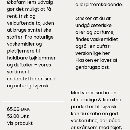
Økofamiliens udvalg
allergifremkaldende.
gør det muligt at få
rent, frisk og
Ønsker at du at
velduftende tøj uden
undgå æteriske
at bruge syntetiske
olier og parfume,
stoffer. Fra naturlige
findes vaskemidlet
vaskemidler og
også i en duftfri
pletfjernere til
version lige
her
holdbare tøjklemmer
Flasken er lavet af
og duftolier – vores
genbrugsplast.
sortiment
understøtter en sund
og naturlig tøjvask.
Med vores sortiment
af
naturlige & kemifrie
produkter til tøjvask
65,00 DKK
kan du skabe en god
52,00 DKK
vaskerutine, der både
Vis produkt
er skånsom mod tøjet,