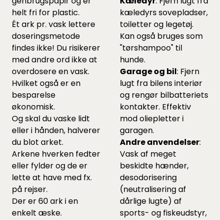
genbrugspapir og er
Kæledyr
: Fjern lugt fra
helt fri for plastic.
kæledyrs sovepladser,
Ét ark pr. vask lettere
toiletter og legetøj.
doseringsmetode
Kan også bruges som
findes ikke! Du risikerer
"tørshampoo" til
med andre ord ikke at
hunde.
overdosere en vask.
Garage og bil
: Fjern
Hvilket også er en
lugt fra bilens interiør
besparelse
og rengør bilbatteriets
økonomisk.
kontakter. Effektiv
Og skal du vaske lidt
mod oliepletter i
eller i hånden, halverer
garagen.
du blot arket.
Andre anvendelser
:
Arkene hverken fedter
Vask af meget
eller fylder og de er
beskidte hænder,
lette at have med fx.
desodorisering
på rejser.
(neutralisering af
Der er 60 ark i en
dårlige lugte) af
enkelt æske.
sports- og fiskeudstyr,