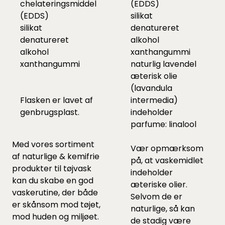
chelateringsmiddel
(EDDS)
(EDDS)
silikat
silikat
denatureret
denatureret
alkohol
alkohol
xanthangummi
xanthangummi
naturlig lavendel
æterisk olie
(lavandula
Flasken er lavet af
intermedia)
genbrugsplast.
indeholder
parfume: linalool
Med vores sortiment
Vær opmærksom
af
naturlige & kemifrie
på, at vaskemidlet
produkter til tøjvask
indeholder
kan du skabe en god
æteriske olier.
vaskerutine, der både
Selvom de er
er skånsom mod tøjet,
naturlige, så kan
mod huden og miljøet.
de stadig være