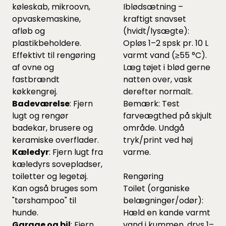
køleskab, mikroovn,
Iblødsætning –
opvaskemaskine,
kraftigt snavset
afløb og
(hvidt/lysægte):
plastikbeholdere.
Opløs 1–2 spsk pr. 10 L
Effektivt til rengøring
varmt vand (≥55 °C).
af ovne og
Læg tøjet i blød gerne
fastbrændt
natten over, vask
køkkengrej.
derefter normalt.
Badeværelse
: Fjern
Bemærk: Test
lugt og rengør
farveægthed på skjult
badekar, brusere og
område. Undgå
keramiske overflader.
tryk/print ved høj
Kæledyr
: Fjern lugt fra
varme.
kæledyrs sovepladser,
toiletter og legetøj.
Rengøring
Kan også bruges som
Toilet (organiske
"tørshampoo" til
belægninger/odør):
hunde.
Hæld en kande varmt
Garage og bil
: Fjern
vand i kummen, drys 1–