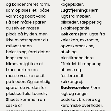
og koncentreret form,
kogeplader.
som opløses let i både
Lugtfjerning
: Fjern
varmt og koldt vand.
lugt fra møbler,
På den måde sparer
bilsæder, tæpper og
du selv en masse
skraldespande.
plads på hylden, men
Køkken
: Fjern lugte fra
ikke mindst sparer du
køleskab, mikroovn,
miljøet for en
opvaskemaskine,
belastning, fordi det er
afløb og
langt mere
plastikbeholdere.
klimavenligt ikke at
Effektivt til rengøring
transportere en
af ovne og
masse væske rundt
fastbrændt
på kloden. Og samtidig
køkkengrej.
sparer du verden for
Badeværelse
: Fjern
plasticaffald. Laundry
lugt og rengør
Sheets kommer i en
badekar, brusere og
æske af
keramiske overflader.