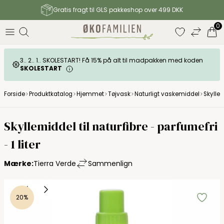
Gratis fragt til GLS pakkeshop over 499 DKK
0
3.. 2.. 1.. SKOLESTART! Få 15% på alt til madpakken med koden
SKOLESTART
Forside
Produktkatalog
Hjemmet
Tøjvask
Naturligt vaskemiddel
Skyllem
Tierra Verde
Skyllemiddel til naturfibre - parfumefri
- 1 liter
Mærke:
Tierra Verde
Sammenlign
20%