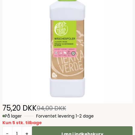
75,20 DKK
94,00 DKK
På lager
Forventet levering 1-2 dage
Kun 5 stk. tilbage
-
+
Læg i indkøbskurv