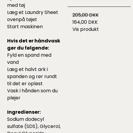
med tøj
Læg et Laundry Sheet
205,00 DKK
ovenpå tøjet
164,00 DKK
Start maskinen
Vis produkt
Hvis det er håndvask
gør du følgende:
Fyld en spand med
vand
Læg et halvt ark i
spanden og rør rundt
til det er opløst
Vask i hånden som du
plejer
Ingredienser:
Sodium dodecyl
sulfate (SDS), Glycerol,