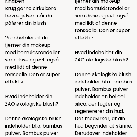
kindben
fjerner din makeup
Brug gerne cirkulære
med bomuldsrondeller
bevægelser, når du
som
disse
og evt. også
påfører din blush
med lidt af
denne
renseolie. Den er super
Vi anbefaler at du
effektiv.
fjerner din makeup
med bomuldsrondeller
Hvad indeholder din
som
disse
og evt. også
ZAO økologiske blush?
med lidt af
denne
renseolie. Den er super
Denne økologiske blush
effektiv.
indeholder bl.a. bambus
pulver. Bambus pulver
Hvad indeholder din
indeholder en hel del
ZAO økologiske blush?
silica, der fugter og
regenererer din hud.
Denne økologiske blush
Det modvirker, at din
indeholder bl.a. bambus
hud begynder at skinne.
pulver. Bambus pulver
Derudover indeholder