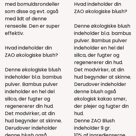
med bomuldsrondeller
Hvad indeholder din
som
disse
og evt. også
ZAO økologiske blush?
med lidt af
denne
renseolie. Den er super
Denne økologiske blush
effektiv.
indeholder bl.a. bambus
pulver. Bambus pulver
Hvad indeholder din
indeholder en hel del
ZAO økologiske blush?
silica, der fugter og
regenererer din hud.
Denne økologiske blush
Det modvirker, at din
indeholder bl.a. bambus
hud begynder at skinne.
pulver. Bambus pulver
Derudover indeholder
indeholder en hel del
denne blush også
silica, der fugter og
økologisk kakao smør,
regenererer din hud.
der plejer og fugter din
Det modvirker, at din
hud.
hud begynder at skinne.
Denne ZAO Blush
Derudover indeholder
indeholder 9 gr.
denne blush også
10% af ingredienserne