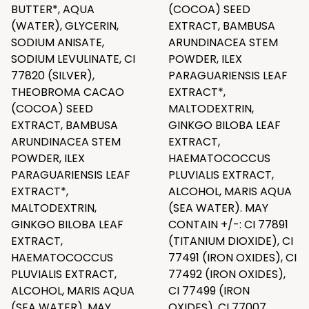
BUTTER*, AQUA
(COCOA) SEED
(WATER), GLYCERIN,
EXTRACT, BAMBUSA
SODIUM ANISATE,
ARUNDINACEA STEM
SODIUM LEVULINATE, CI
POWDER, ILEX
77820 (SILVER),
PARAGUARIENSIS LEAF
THEOBROMA CACAO
EXTRACT*,
(COCOA) SEED
MALTODEXTRIN,
EXTRACT, BAMBUSA
GINKGO BILOBA LEAF
ARUNDINACEA STEM
EXTRACT,
POWDER, ILEX
HAEMATOCOCCUS
PARAGUARIENSIS LEAF
PLUVIALIS EXTRACT,
EXTRACT*,
ALCOHOL, MARIS AQUA
MALTODEXTRIN,
(SEA WATER). MAY
GINKGO BILOBA LEAF
CONTAIN +/-: CI 77891
EXTRACT,
(TITANIUM DIOXIDE), CI
HAEMATOCOCCUS
77491 (IRON OXIDES), CI
PLUVIALIS EXTRACT,
77492 (IRON OXIDES),
ALCOHOL, MARIS AQUA
CI 77499 (IRON
(SEA WATER). MAY
OXIDES), CI 77007