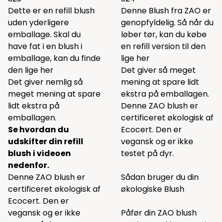
Dette er en refill blush
Denne Blush fra ZAO er
uden yderligere
genopfyldelig. Så når du
emballage. Skal du
løber tør, kan du købe
have fat i en blush i
en refill version til den
emballage, kan du finde
lige
her
den lige
her
Det giver så meget
Det giver nemlig så
mening at spare lidt
meget mening at spare
ekstra på emballagen.
lidt ekstra på
Denne ZAO blush er
emballagen.
certificeret økologisk af
Se hvordan du
Ecocert. Den er
udskifter din refill
vegansk og er ikke
blush i videoen
testet på dyr.
nedenfor.
Denne ZAO blush er
Sådan bruger du din
certificeret økologisk af
økologiske Blush
Ecocert. Den er
vegansk og er ikke
Påfør din ZAO blush