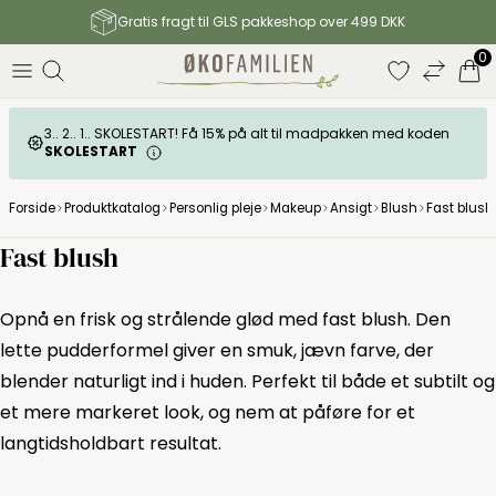
Gratis fragt til GLS pakkeshop over 499 DKK
0
3.. 2.. 1.. SKOLESTART! Få 15% på alt til madpakken med koden
SKOLESTART
Forside
Produktkatalog
Personlig pleje
Makeup
Ansigt
Blush
Fast blush
Fast blush
Opnå en frisk og strålende glød med fast blush. Den
lette pudderformel giver en smuk, jævn farve, der
blender naturligt ind i huden. Perfekt til både et subtilt og
et mere markeret look, og nem at påføre for et
langtidsholdbart resultat.