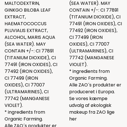
MALTODEXTRIN,
(SEA WATER). MAY
GINKGO BILOBA LEAF
CONTAIN +/-: CI 77891
EXTRACT,
(TITANIUM DIOXIDE), CI
HAEMATOCOCCUS
77491 (IRON OXIDES), CI
PLUVIALIS EXTRACT,
77492 (IRON OXIDES),
ALCOHOL, MARIS AQUA
CI 77499 (IRON
(SEA WATER). MAY
OXIDES), CI 77007
CONTAIN +/-: CI 77891
(ULTRAMARINES), CI
(TITANIUM DIOXIDE), CI
77742 (MANGANESE
77491 (IRON OXIDES), CI
VIOLET).
77492 (IRON OXIDES),
* ingredients from
CI 77499 (IRON
Organic Farming.
OXIDES), CI 77007
Alle ZAO´s produkter er
(ULTRAMARINES), CI
produceret i Europa.
77742 (MANGANESE
Se vores kæmpe
VIOLET).
udvalg af økologisk
* ingredients from
makeup fra ZAO lige
Organic Farming.
her
Alle ZAO´s produkter er