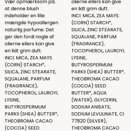
Vær opmærksom på,
olierne ellers kan give
at denne blush
en lidt grim duft.
indeholder en lille
INCI: MICA, ZEA MAYS
mængde hypoallergen
(CORN) STARCH*,
naturlig parfume. Det
SILICA, ZINC STEARATE,
gør den fordi nogle af
SQUALANE, PARFUM
olierne ellers kan give
(FRAGRANCE),
en lidt grim duft.
TOCOPHEROL, LAUROYL
INCI: MICA, ZEA MAYS
LYSINE,
(CORN) STARCH*,
BUTYROSPERMUM
SILICA, ZINC STEARATE,
PARKII (SHEA) BUTTER*,
SQUALANE, PARFUM
THEOBROMA CACAO
(FRAGRANCE),
(COCOA) SEED
TOCOPHEROL, LAUROYL
BUTTER*, AQUA
LYSINE,
(WATER), GLYCERIN,
BUTYROSPERMUM
SODIUM ANISATE,
PARKII (SHEA) BUTTER*,
SODIUM LEVULINATE, CI
THEOBROMA CACAO
77820 (SILVER),
(COCOA) SEED
THEOBROMA CACAO