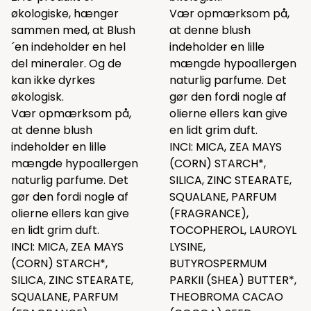
økologiske, hænger
Vær opmærksom på,
sammen med, at Blush
at denne blush
´en indeholder en hel
indeholder en lille
del mineraler. Og de
mængde hypoallergen
kan ikke dyrkes
naturlig parfume. Det
økologisk.
gør den fordi nogle af
Vær opmærksom på,
olierne ellers kan give
at denne blush
en lidt grim duft.
indeholder en lille
INCI: MICA, ZEA MAYS
mængde hypoallergen
(CORN) STARCH*,
naturlig parfume. Det
SILICA, ZINC STEARATE,
gør den fordi nogle af
SQUALANE, PARFUM
olierne ellers kan give
(FRAGRANCE),
en lidt grim duft.
TOCOPHEROL, LAUROYL
INCI: MICA, ZEA MAYS
LYSINE,
(CORN) STARCH*,
BUTYROSPERMUM
SILICA, ZINC STEARATE,
PARKII (SHEA) BUTTER*,
SQUALANE, PARFUM
THEOBROMA CACAO