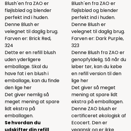
Blush´en fra ZAO er
Blush´en fra ZAO er
fløjlsblød og blender
fløjlsblød og blender
perfekt ind i huden.
perfekt ind i huden.
Denne Blush er
Denne Blush er
velegnet til daglig brug.
velegnet til daglig brug.
Farven er: Brick Red,
Farven er: Dark Purple,
324
323
Dette er en refill blush
Denne Blush fra ZAO er
uden yderligere
genopfyldelig. Så når du
emballage. Skal du
løber tør, kan du købe
have fat i en blush i
en refill version til den
emballage, kan du finde
lige
her
den lige
her
Det giver så meget
Det giver nemlig så
mening at spare lidt
meget mening at spare
ekstra på emballagen.
lidt ekstra på
Denne ZAO blush er
emballagen.
certificeret økologisk af
Se hvordan du
Ecocert. Den er
udskifter din refill
vegansk og er ikke