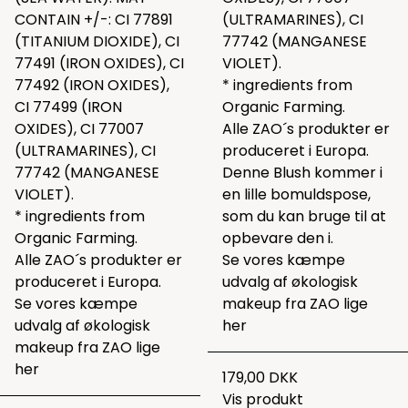
CONTAIN +/-: CI 77891
(ULTRAMARINES), CI
(TITANIUM DIOXIDE), CI
77742 (MANGANESE
77491 (IRON OXIDES), CI
VIOLET).
77492 (IRON OXIDES),
* ingredients from
CI 77499 (IRON
Organic Farming.
OXIDES), CI 77007
Alle ZAO´s produkter er
(ULTRAMARINES), CI
produceret i Europa.
77742 (MANGANESE
Denne Blush kommer i
VIOLET).
en lille bomuldspose,
* ingredients from
som du kan bruge til at
Organic Farming.
opbevare den i.
Alle ZAO´s produkter er
Se vores kæmpe
produceret i Europa.
udvalg af økologisk
Se vores kæmpe
makeup fra ZAO lige
udvalg af økologisk
her
makeup fra ZAO lige
her
179,00 DKK
Vis produkt