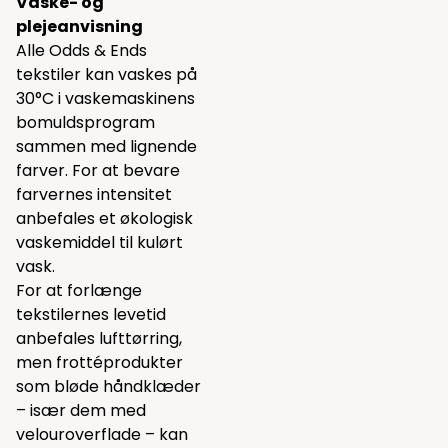
Vaske- og
plejeanvisning
Alle Odds & Ends
tekstiler kan vaskes på
30°C i vaskemaskinens
bomuldsprogram
sammen med lignende
farver. For at bevare
farvernes intensitet
anbefales et økologisk
vaskemiddel til kulørt
vask.
For at forlænge
tekstilernes levetid
anbefales lufttørring,
men frottéprodukter
som bløde håndklæder
– især dem med
velouroverflade – kan