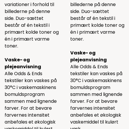
variationer i forhold til
billederne på denne
billederne på denne
side. Duo-sættet
side. Duo-sættet
består af én tekstil i
består af én tekstil i
primært kolde toner og
primært kolde toner og
én i primært varme
én i primært varme
toner.
toner.
Vaske- og
Vaske- og
plejeanvisning
plejeanvisning
Alle Odds & Ends
Alle Odds & Ends
tekstiler kan vaskes på
tekstiler kan vaskes på
30°C i vaskemaskinens
30°C i vaskemaskinens
bomuldsprogram
bomuldsprogram
sammen med lignende
sammen med lignende
farver. For at bevare
farver. For at bevare
farvernes intensitet
farvernes intensitet
anbefales et økologisk
anbefales et økologisk
vaskemiddel til kulørt
vaskemiddel til kulørt
vask.