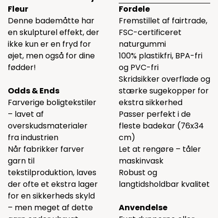
Fleur
Fordele
Denne bademåtte har
Fremstillet af fairtrade,
en skulpturel effekt, der
FSC-certificeret
ikke kun er en fryd for
naturgummi
øjet, men også for dine
100% plastikfri, BPA-fri
fødder!
og PVC-fri
Skridsikker overflade og
Odds & Ends
stærke sugekopper for
Farverige boligtekstiler
ekstra sikkerhed
– lavet af
Passer perfekt i de
overskudsmaterialer
fleste badekar (76x34
fra industrien
cm)
Når fabrikker farver
Let at rengøre – tåler
garn til
maskinvask
tekstilproduktion, laves
Robust og
der ofte et ekstra lager
langtidsholdbar kvalitet
for en sikkerheds skyld
– men meget af dette
Anvendelse