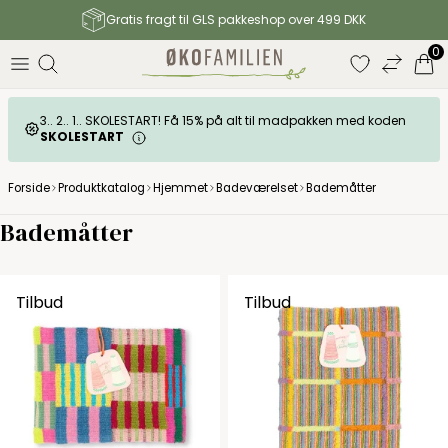
Gratis fragt til GLS pakkeshop over 499 DKK
0
3.. 2.. 1.. SKOLESTART! Få 15% på alt til madpakken med koden
SKOLESTART
Forside
Produktkatalog
Hjemmet
Badeværelset
Bademåtter
Bademåtter
Tilbud
Tilbud