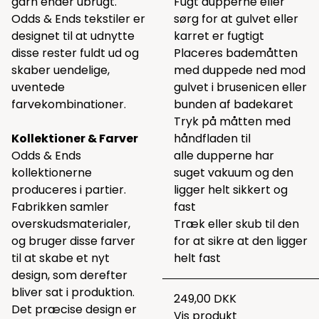
garn ender ubrugt.
Fugt dupperne eller
Odds & Ends tekstiler er
sørg for at gulvet eller
designet til at udnytte
karret er fugtigt
disse rester fuldt ud og
Placeres bademåtten
skaber uendelige,
med duppede ned mod
uventede
gulvet i brusenicen eller
farvekombinationer.
bunden af badekaret
Tryk på måtten med
Kollektioner & Farver
håndfladen til
Odds & Ends
alle dupperne har
kollektionerne
suget vakuum og den
produceres i partier.
ligger helt sikkert og
Fabrikken samler
fast
overskudsmaterialer,
Træk eller skub til den
og bruger disse farver
for at sikre at den ligger
til at skabe et nyt
helt fast
design, som derefter
bliver sat i produktion.
249,00 DKK
Det præcise design er
Vis produkt