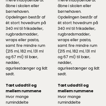
mere indbydende at
mere indbydende at
åbne i skolen eller
åbne i skolen eller
børnehaven.
børnehaven.
Opdelingen består af
Opdelingen består af
ét stort hovedrum på
ét stort hovedrum på
340 ml til frikadeller,
340 ml til frikadeller,
rugbrødsmadder,
rugbrødsmadder,
wraps eller pasta,
wraps eller pasta,
samt fire mindre rum
samt fire mindre rum
(215 ml, 182 ml, 131 ml
(215 ml, 182 ml, 131 ml
og 67 ml) til bær,
og 67 ml) til bær,
nødder,
nødder,
agurkestænger og lidt
agurkestænger og lidt
sødt.
sødt.
Tæt udadtil og
Tæt udadtil og
mellem rummene
mellem rummene
Hvor mange
Hvor mange
ruminddelte
ruminddelte