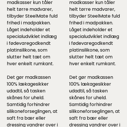
madkasser kun tåler
madkasser kun tåler
helt tørre madvarer,
helt tørre madvarer,
tilbyder SteelMate fuld
tilbyder SteelMate fuld
frihed i madpakken.
frihed i madpakken.
Låget indeholder et
Låget indeholder et
specialudviklet indlæg
specialudviklet indlæg
i fødevaregodkendt
i fødevaregodkendt
platinsilikone, som
platinsilikone, som
slutter helt tæt om
slutter helt tæt om
hver enkelt rumkant.
hver enkelt rumkant.
Det gør madkassen
Det gør madkassen
100% lækagesikker
100% lækagesikker
udadtil, så tasken
udadtil, så tasken
skånes for uheld.
skånes for uheld.
Samtidig forhindrer
Samtidig forhindrer
silikoneforseglingen, at
silikoneforseglingen, at
saft fra bær eller
saft fra bær eller
dressing vandrer over i
dressing vandrer over i