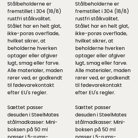
Stålbeholderne er
Stålbeholderne er
fremstillet i 304 (18/8)
fremstillet i 304 (18/8)
rustfri stålkvalitet.
rustfri stålkvalitet.
Stålet har en helt glat,
Stålet har en helt glat,
ikke-porøs overflade,
ikke-porøs overflade,
hvilket sikrer, at
hvilket sikrer, at
beholderne hverken
beholderne hverken
optager eller afgiver
optager eller afgiver
lugt, smag eller farve.
lugt, smag eller farve.
Alle materialer, maden
Alle materialer, maden
rører ved, er godkendt
rører ved, er godkendt
til fødevarekontakt
til fødevarekontakt
efter EU's regler.
efter EU's regler.
Sættet passer
Sættet passer
desuden i SteelMates
desuden i SteelMates
stålmadkasser: Mini-
stålmadkasser: Mini-
boksen på 50 ml
boksen på 50 ml
passer i 5-rums-
passer i 5-rums-