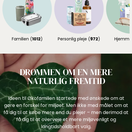
Familien (
1012
)
Personlig pleje (
972
)
Hjemmet
DRØMMEN OM EN MERE
NATURLIG FREMTID
Ideen til Økofamilien startede med ønskede om at
gøre en forskel for miljøet. Men ikke med målet om at
få dig til at købe mere end du plejer – men derimod at
få dig til at overveje et mere miljøvenligt og
langtidsholdbart valg.