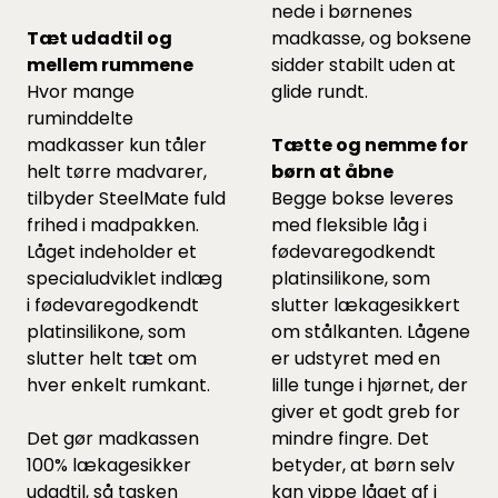
nede i børnenes
Tæt udadtil og
madkasse, og boksene
mellem rummene
sidder stabilt uden at
Hvor mange
glide rundt.
ruminddelte
madkasser kun tåler
Tætte og nemme for
helt tørre madvarer,
børn at åbne
tilbyder SteelMate fuld
Begge bokse leveres
frihed i madpakken.
med fleksible låg i
Låget indeholder et
fødevaregodkendt
specialudviklet indlæg
platinsilikone, som
i fødevaregodkendt
slutter lækagesikkert
platinsilikone, som
om stålkanten. Lågene
slutter helt tæt om
er udstyret med en
hver enkelt rumkant.
lille tunge i hjørnet, der
giver et godt greb for
Det gør madkassen
mindre fingre. Det
100% lækagesikker
betyder, at børn selv
udadtil, så tasken
kan vippe låget af i