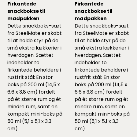
Firkantede
Firkantede
snackbokse til
snackbokse til
madpakken
madpakken
Dette snackboks-sæt
Dette snackboks-sæt
fra SteelMate er skabt
fra SteelMate er skabt
til at holde styr på de
til at holde styr på de
små ekstra lækkerier i
små ekstra lækkerier i
hverdagen. Sættet
hverdagen. Sættet
indeholder to
indeholder to
firkantede beholdere i
firkantede beholdere i
rustfrit stål: En stor
rustfrit stål: En stor
boks på 200 ml (14,5 x
boks på 200 ml (14,5 x
6,6 x 3,8 cm) fordelt
6,6 x 3,8 cm) fordelt
på ét større rum og ét
på ét større rum og ét
mindre rum, samt en
mindre rum, samt en
kompakt mini-boks på
kompakt mini-boks på
50 ml (5,1 x 5,1 x 3,3
50 ml (5,1 x 5,1 x 3,3
cm).
cm).