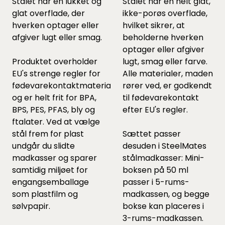
Stålet har en lukket og
Stålet har en helt glat,
glat overflade, der
ikke-porøs overflade,
hverken optager eller
hvilket sikrer, at
afgiver lugt eller smag.
beholderne hverken
optager eller afgiver
Produktet overholder
lugt, smag eller farve.
EU's strenge regler for
Alle materialer, maden
fødevarekontaktmaterialer
rører ved, er godkendt
og er helt frit for BPA,
til fødevarekontakt
BPS, PES, PFAS, bly og
efter EU's regler.
ftalater. Ved at vælge
stål frem for plast
Sættet passer
undgår du slidte
desuden i SteelMates
madkasser og sparer
stålmadkasser: Mini-
samtidig miljøet for
boksen på 50 ml
engangsemballage
passer i 5-rums-
som plastfilm og
madkassen, og begge
sølvpapir.
bokse kan placeres i
3-rums-madkassen.