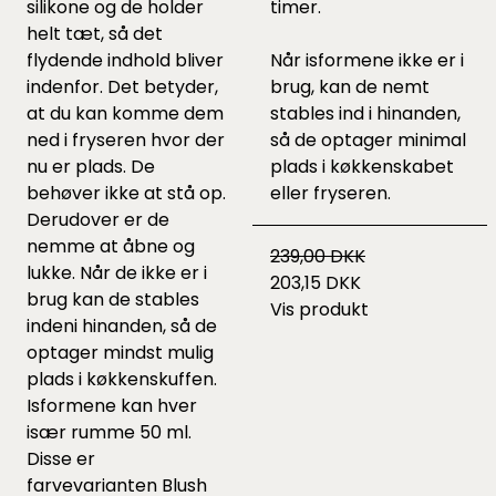
silikone og de holder
timer.
helt tæt, så det
flydende indhold bliver
Når isformene ikke er i
indenfor. Det betyder,
brug, kan de nemt
at du kan komme dem
stables ind i hinanden,
ned i fryseren hvor der
så de optager minimal
nu er plads. De
plads i køkkenskabet
behøver ikke at stå op.
eller fryseren.
Derudover er de
nemme at åbne og
239,00 DKK
lukke. Når de ikke er i
203,15 DKK
brug kan de stables
Vis produkt
indeni hinanden, så de
optager mindst mulig
plads i køkkenskuffen.
Isformene kan hver
især rumme 50 ml.
Disse er
farvevarianten Blush