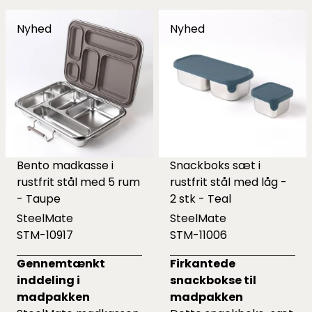
Nyhed
Nyhed
Bento madkasse i
Snackboks sæt i
rustfrit stål med 5 rum
rustfrit stål med låg -
- Taupe
2 stk - Teal
SteelMate
SteelMate
STM-10917
STM-11006
Gennemtænkt
Firkantede
inddeling i
snackbokse til
madpakken
madpakken