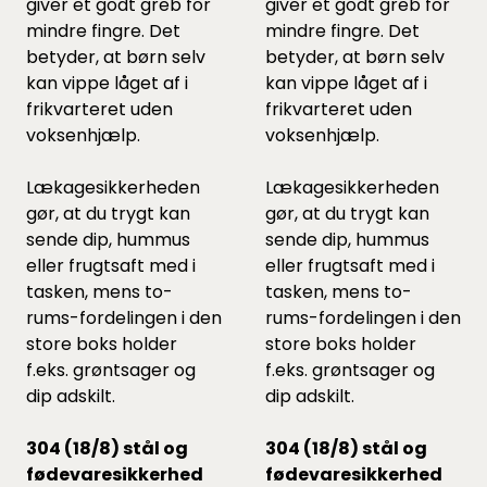
giver et godt greb for
giver et godt greb for
mindre fingre. Det
mindre fingre. Det
betyder, at børn selv
betyder, at børn selv
kan vippe låget af i
kan vippe låget af i
frikvarteret uden
frikvarteret uden
voksenhjælp.
voksenhjælp.
Lækagesikkerheden
Lækagesikkerheden
gør, at du trygt kan
gør, at du trygt kan
sende dip, hummus
sende dip, hummus
eller frugtsaft med i
eller frugtsaft med i
tasken, mens to-
tasken, mens to-
rums-fordelingen i den
rums-fordelingen i den
store boks holder
store boks holder
f.eks. grøntsager og
f.eks. grøntsager og
dip adskilt.
dip adskilt.
304 (18/8) stål og
304 (18/8) stål og
fødevaresikkerhed
fødevaresikkerhed