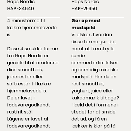
Haps Nordic
Haps Nordic
HAP-34640
HAP-29950
4 mini isforme til
Gør op med
lækre hjemmelavede
madspild
is
Vi elsker, hvordan
disse forme gør det
Disse 4 smukke forme
nemt at fremtrylle
fra Haps Nordic er
sunde
geniale til at omdanne
sommerforkælelser
dine smoothies,
og samtidig mindske
juicerester eller
madspild. Har du en
saftrester til lækre
rest smoothie,
hjemmelavede is.
yoghurt, juice eller
De er lavet i
kakaomælk tilbage?
fødevaregodkendt
Hæld det i formene i
rustfrit stål.
stedet for at smide
Lågene er lavet af
det ud, og få en
fødevaregodkendt
lækker is klar på få