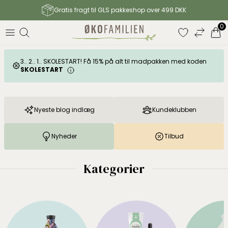
Gratis fragt til GLS pakkeshop over 499 DKK
0
3.. 2.. 1.. SKOLESTART! Få 15% på alt til madpakken med koden
SKOLESTART
Farverige tekstiler til hjemmet
Nyeste blog indlæg
Kundeklubben
Find farverige klude, håndklæder og viskestykker fra
hollandske Foekje Fleur
Nyheder
Tilbud
Se kollektion
Kategorier