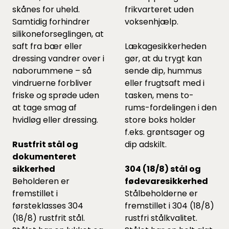
skånes for uheld.
frikvarteret uden
Samtidig forhindrer
voksenhjælp.
silikoneforseglingen, at
saft fra bær eller
Lækagesikkerheden
dressing vandrer over i
gør, at du trygt kan
naborummene – så
sende dip, hummus
vindruerne forbliver
eller frugtsaft med i
friske og sprøde uden
tasken, mens to-
at tage smag af
rums-fordelingen i den
hvidløg eller dressing.
store boks holder
f.eks. grøntsager og
Rustfrit stål og
dip adskilt.
dokumenteret
sikkerhed
304 (18/8) stål og
Beholderen er
fødevaresikkerhed
fremstillet i
Stålbeholderne er
førsteklasses 304
fremstillet i 304 (18/8)
(18/8) rustfrit stål.
rustfri stålkvalitet.