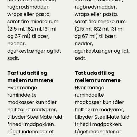
rugbrødsmadder,
rugbrødsmadder,
wraps eller pasta,
wraps eller pasta,
samt fire mindre rum
samt fire mindre rum
(215 ml, 182 ml, 131 ml
(215 ml, 182 ml, 131 ml
og 67 ml) til bær,
og 67 ml) til bær,
nødder,
nødder,
agurkestænger og lidt
agurkestænger og lidt
sødt.
sødt.
Tæt udadtil og
Tæt udadtil og
mellem rummene
mellem rummene
Hvor mange
Hvor mange
ruminddelte
ruminddelte
madkasser kun tåler
madkasser kun tåler
helt tørre madvarer,
helt tørre madvarer,
tilbyder SteelMate fuld
tilbyder SteelMate fuld
frihed i madpakken.
frihed i madpakken.
Låget indeholder et
Låget indeholder et