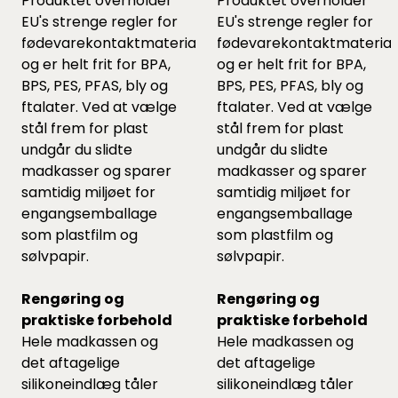
Produktet overholder
Produktet overholder
EU's strenge regler for
EU's strenge regler for
fødevarekontaktmaterialer
fødevarekontaktmaterial
og er helt frit for BPA,
og er helt frit for BPA,
BPS, PES, PFAS, bly og
BPS, PES, PFAS, bly og
ftalater. Ved at vælge
ftalater. Ved at vælge
stål frem for plast
stål frem for plast
undgår du slidte
undgår du slidte
madkasser og sparer
madkasser og sparer
samtidig miljøet for
samtidig miljøet for
engangsemballage
engangsemballage
som plastfilm og
som plastfilm og
sølvpapir.
sølvpapir.
Rengøring og
Rengøring og
praktiske forbehold
praktiske forbehold
Hele madkassen og
Hele madkassen og
det aftagelige
det aftagelige
silikoneindlæg tåler
silikoneindlæg tåler