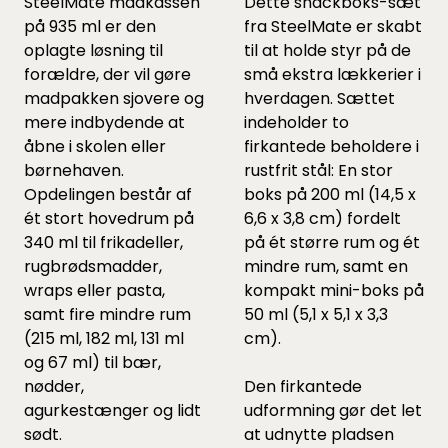
SteelMate madkassen
Dette snackboks-sæt
på 935 ml er den
fra SteelMate er skabt
oplagte løsning til
til at holde styr på de
forældre, der vil gøre
små ekstra lækkerier i
madpakken sjovere og
hverdagen. Sættet
mere indbydende at
indeholder to
åbne i skolen eller
firkantede beholdere i
børnehaven.
rustfrit stål: En stor
Opdelingen består af
boks på 200 ml (14,5 x
ét stort hovedrum på
6,6 x 3,8 cm) fordelt
340 ml til frikadeller,
på ét større rum og ét
rugbrødsmadder,
mindre rum, samt en
wraps eller pasta,
kompakt mini-boks på
samt fire mindre rum
50 ml (5,1 x 5,1 x 3,3
(215 ml, 182 ml, 131 ml
cm).
og 67 ml) til bær,
nødder,
Den firkantede
agurkestænger og lidt
udformning gør det let
sødt.
at udnytte pladsen