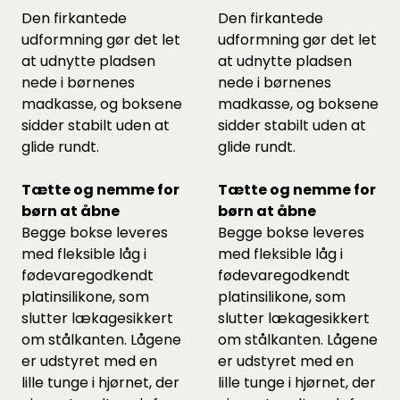
Den firkantede
Den firkantede
udformning gør det let
udformning gør det let
at udnytte pladsen
at udnytte pladsen
nede i børnenes
nede i børnenes
madkasse, og boksene
madkasse, og boksene
sidder stabilt uden at
sidder stabilt uden at
glide rundt.
glide rundt.
Tætte og nemme for
Tætte og nemme for
børn at åbne
børn at åbne
Begge bokse leveres
Begge bokse leveres
med fleksible låg i
med fleksible låg i
fødevaregodkendt
fødevaregodkendt
platinsilikone, som
platinsilikone, som
slutter lækagesikkert
slutter lækagesikkert
om stålkanten. Lågene
om stålkanten. Lågene
er udstyret med en
er udstyret med en
lille tunge i hjørnet, der
lille tunge i hjørnet, der