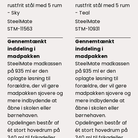
rustfrit stål med 5 rum
rustfrit stål med 5 rum
- Sky
- Teal
SteelMate
SteelMate
STM-11563
STM-10931
Gennemtænkt
Gennemtænkt
inddeling i
inddeling i
madpakken
madpakken
SteelMate madkassen
SteelMate madkassen
på 935 ml er den
på 935 ml er den
oplagte løsning til
oplagte løsning til
forældre, der vil gøre
forældre, der vil gøre
madpakken sjovere og
madpakken sjovere og
mere indbydende at
mere indbydende at
åbne i skolen eller
åbne i skolen eller
børnehaven.
børnehaven.
Opdelingen består af
Opdelingen består af
ét stort hovedrum på
ét stort hovedrum på
340 ml til frikadeller,
340 ml til frikadeller,