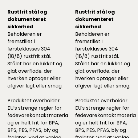
Rustfrit stål og
Rustfrit stål og
dokumenteret
dokumenteret
sikkerhed
sikkerhed
Beholderen er
Beholderen er
fremstillet i
fremstillet i
førsteklasses 304
førsteklasses 304
(18/8) rustfrit stål.
(18/8) rustfrit stål.
Stålet har en lukket og
Stålet har en lukket og
glat overflade, der
glat overflade, der
hverken optager eller
hverken optager eller
afgiver lugt eller smag.
afgiver lugt eller smag.
Produktet overholder
Produktet overholder
EU's strenge regler for
EU's strenge regler for
fødevarekontaktmaterialer
fødevarekontaktmaterial
og er helt frit for BPA,
og er helt frit for BPA,
BPS, PES, PFAS, bly og
BPS, PES, PFAS, bly og
ftalater. Ved at vælge
ftalater. Ved at vælge