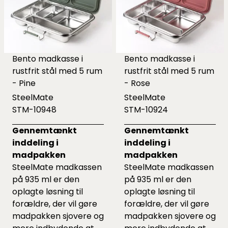
Bento madkasse i
Bento madkasse i
rustfrit stål med 5 rum
rustfrit stål med 5 rum
- Pine
- Rose
SteelMate
SteelMate
STM-10948
STM-10924
Gennemtænkt
Gennemtænkt
inddeling i
inddeling i
madpakken
madpakken
SteelMate madkassen
SteelMate madkassen
på 935 ml er den
på 935 ml er den
oplagte løsning til
oplagte løsning til
forældre, der vil gøre
forældre, der vil gøre
madpakken sjovere og
madpakken sjovere og