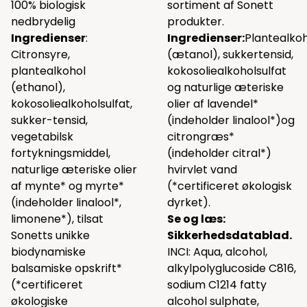
100% biologisk
sortiment af Sonett
nedbrydelig
produkter.
Ingredienser
:
Ingredienser:
Plantealko
Citronsyre,
(ætanol), sukkertensid,
plantealkohol
kokosoliealkoholsulfat
(ethanol),
og naturlige æteriske
kokosoliealkoholsulfat,
olier af lavendel*
sukker-tensid,
(indeholder linalool*)og
vegetabilsk
citrongræs*
fortykningsmiddel,
(indeholder citral*)
naturlige æteriske olier
hvirvlet vand
af mynte* og myrte*
(*certificeret økologisk
(indeholder linalool*,
dyrket).
limonene*), tilsat
Se og læs:
Sonetts unikke
Sikkerhedsdatablad.
biodynamiske
INCI: Aqua, alcohol,
balsamiske opskrift*
alkylpolyglucoside C816,
(*certificeret
sodium C1214 fatty
økologiske
alcohol sulphate,