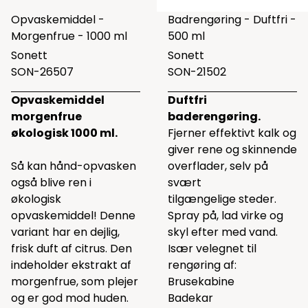
Opvaskemiddel -
Badrengøring - Duftfri -
Morgenfrue - 1000 ml
500 ml
Sonett
Sonett
SON-26507
SON-21502
Opvaskemiddel
Duftfri
morgenfrue
baderengøring.
økologisk 1000 ml.
Fjerner effektivt kalk og
giver rene og skinnende
Så kan hånd-opvasken
overflader, selv på
også blive ren i
svært
økologisk
tilgængelige steder.
opvaskemiddel! Denne
Spray på, lad virke og
variant har en dejlig,
skyl efter med vand.
frisk duft af citrus. Den
Især velegnet til
indeholder ekstrakt af
rengøring af:
morgenfrue, som plejer
Brusekabine
og er god mod huden.
Badekar