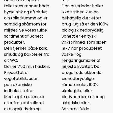
toiletrens rengør både
Den efterlader heller
hygiejnisk og effektivt
ikke striber, kun en
din toiletkumme og er
behagelig duft efter
samtidig skånsom for
brug. Og så er den 100%
miljøet.
Se vores fulde
biologisk nedbrydelig.
sortiment af Sonett
Sonett er en tysk
produkter.
virksomhed, som siden
Den fjerner både kalk,
1977 har produceret
smuds og bakterier fra
vaske- og
dit WC.
rengøringsmidler af
Der er 750 ml. i flasken.
højeste kvalitet. De
Produktet er
bruger udelukkende
vegetabilsk, uden
bionedbrydelige
petrokemiske
råmaterialer, 100%
indholdsstoffer
økologiske eller
Med ægte æteriske
biodynamiske olier og
olier fra kontrolleret
æteriske olier.
økologisk dyrkning
Se vores fulde