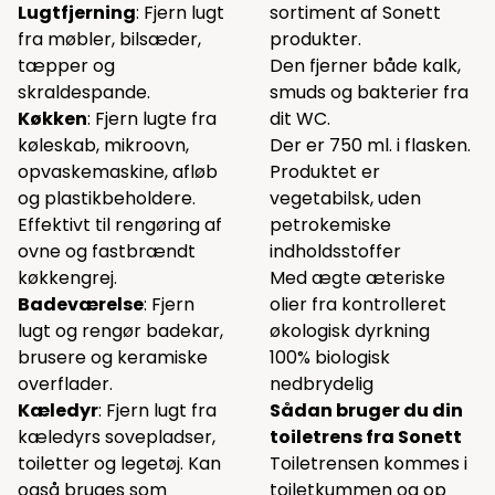
Lugtfjerning
: Fjern lugt
sortiment af Sonett
fra møbler, bilsæder,
produkter.
tæpper og
Den fjerner både kalk,
skraldespande.
smuds og bakterier fra
Køkken
: Fjern lugte fra
dit WC.
køleskab, mikroovn,
Der er 750 ml. i flasken.
opvaskemaskine, afløb
Produktet er
og plastikbeholdere.
vegetabilsk, uden
Effektivt til rengøring af
petrokemiske
ovne og fastbrændt
indholdsstoffer
køkkengrej.
Med ægte æteriske
Badeværelse
: Fjern
olier fra kontrolleret
lugt og rengør badekar,
økologisk dyrkning
brusere og keramiske
100% biologisk
overflader.
nedbrydelig
Kæledyr
: Fjern lugt fra
Sådan bruger du din
kæledyrs sovepladser,
toiletrens fra Sonett
toiletter og legetøj. Kan
Toiletrensen kommes i
også bruges som
toiletkummen og op