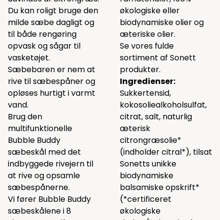
Du kan roligt bruge den
økologiske eller
milde sæbe dagligt og
biodynamiske olier og
til både rengøring
æteriske olier.
opvask og sågar til
Se vores fulde
vasketøjet.
sortiment af Sonett
Sæbebaren er nem at
produkter.
rive til sæbespåner og
Ingredienser:
opløses hurtigt i varmt
Sukkertensid,
vand.
kokosoliealkoholsulfat,
Brug den
citrat, salt, naturlig
multifunktionelle
æterisk
Bubble Buddy
citrongræsolie*
sæbeskål med det
(indholder citral*), tilsat
indbyggede rivejern til
Sonetts unikke
at rive og opsamle
biodynamiske
sæbespånerne.
balsamiske opskrift*
Vi fører Bubble Buddy
(*certificeret
sæbeskålene i 8
økologiske