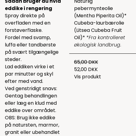
Sådan bruger du hvid
Naturlig
eddike i rengøring
pebermynteolie
Spray direkte på
(Mentha Piperita Oil)*
overfladen med en
Cubeba-laurbærolie
forstøverflaske.
(Litsea Cubeba Fruit
Fordel med svamp,
Oil)*
*Fra kontrolleret
luffa eller tandbørste
økologisk landbrug
.
på svært tilgængelige
steder.
65,00 DKK
Lad eddiken virke i et
52,00 DKK
par minutter og skyl
Vis produkt
efter med vand.
Ved genstridigt snavs:
Gentag behandlingen
eller læg en klud med
eddike over området.
OBS: Brug ikke eddike
på natursten, marmor,
granit eller ubehandlet