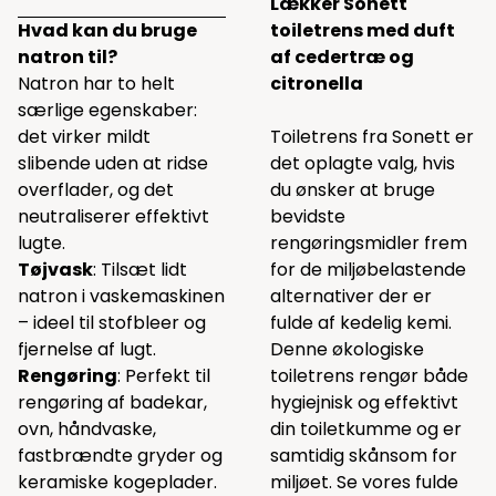
Lækker Sonett
Hvad kan du bruge
toiletrens med duft
natron til?
af cedertræ og
Natron har to helt
citronella
særlige egenskaber:
det virker mildt
Toiletrens fra Sonett er
slibende uden at ridse
det oplagte valg, hvis
overflader, og det
du ønsker at bruge
neutraliserer effektivt
bevidste
lugte.
rengøringsmidler frem
Tøjvask
: Tilsæt lidt
for de miljøbelastende
natron i vaskemaskinen
alternativer der er
– ideel til stofbleer og
fulde af kedelig kemi.
fjernelse af lugt.
Denne økologiske
Rengøring
: Perfekt til
toiletrens rengør både
rengøring af badekar,
hygiejnisk og effektivt
ovn, håndvaske,
din toiletkumme og er
fastbrændte gryder og
samtidig skånsom for
keramiske kogeplader.
miljøet.
Se vores fulde