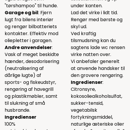
"tørshampoo" til hunde.
under kanten.
Garage og bil
: Fjern
Lad det virke i lidt tid.
lugt fra bilens interiør
Rengør med børste og
og rengør bilbatteriets
skyl ud.
kontakter. Effektiv mod
Ved kraftig
oliepletter i garagen.
tilsmudsning kan du
Andre anvendelser
:
sagtens lade wc rensen
Vask af meget beskidte
virke natten over.
hænder, desodorisering
Vi anbefaler generelt
(neutralisering af
at anvende handsker til
dårlige lugte) af
den grovere rengøring.
sports- og fiskeudstyr,
Ingredienser
:
rengøring af havegrill
Citronsyre,
og plastikmøbler, samt
kokosoliealkoholsulfat,
til slukning af små
sukker-tensid,
husbrande.
vegetabilsk
Ingredienser
fortykningsmiddel,
100%
naturlige æteriske olier