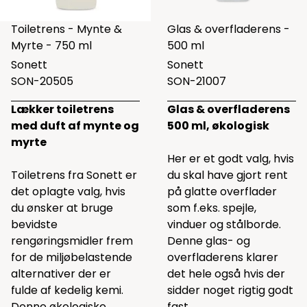
Toiletrens - Mynte &
Glas & overfladerens -
Myrte - 750 ml
500 ml
Sonett
Sonett
SON-20505
SON-21007
Lækker toiletrens
Glas & overfladerens
med duft af mynte og
500 ml, økologisk
myrte
Her er et godt valg, hvis
Toiletrens fra Sonett er
du skal have gjort rent
det oplagte valg, hvis
på glatte overflader
du ønsker at bruge
som f.eks. spejle,
bevidste
vinduer og stålborde.
rengøringsmidler frem
Denne glas- og
for de miljøbelastende
overfladerens klarer
alternativer der er
det hele også hvis der
fulde af kedelig kemi.
sidder noget rigtig godt
Denne økologiske
fast.