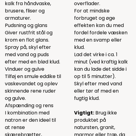
kalk fra håndvaske,
overflader.
brusere, fliser og
For at mindske
armaturer.
forbruget og øge
Pudsning og glans
effekten kan du med
Giver rustfrit stål og
fordel fordele væsken
krom en flot glans.
med en svamp eller
Spray på, skyl efter
klud.
med vand og puds
Lad det virke i ca. 1
efter med en blød klud.
minut (ved kraftig kalk
Vinduer og gulve
kan du lade det sidde i
Tilføj en smule eddike til
op til 5 minutter).
vaskevandet og oplev
Skyl efter med vand
skinnende rene ruder
eller tør af med en
og gulve.
fugtig klud.
Afspænding og rens
I kombination med
Vigtigt:
Brug ikke
natron er den ideel til
produktet på
at rense
natursten, granit,
skærebrætter,
marmor eller træ, da