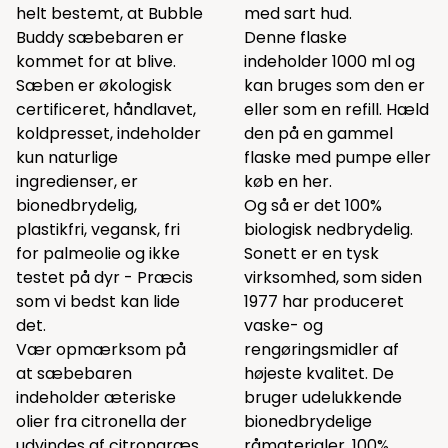
helt bestemt, at Bubble
med sart hud.
Buddy sæbebaren er
Denne flaske
kommet for at blive.
indeholder 1000 ml og
Sæben er økologisk
kan bruges som den er
certificeret, håndlavet,
eller som en refill. Hæld
koldpresset, indeholder
den på en gammel
kun naturlige
flaske med pumpe eller
ingredienser, er
køb en
her.
bionedbrydelig,
Og så er det 100%
plastikfri, vegansk, fri
biologisk nedbrydelig.
for palmeolie og ikke
Sonett er en tysk
testet på dyr - Præcis
virksomhed, som siden
som vi bedst kan lide
1977 har produceret
det.
vaske- og
Vær opmærksom på
rengøringsmidler af
at sæbebaren
højeste kvalitet. De
indeholder æteriske
bruger udelukkende
olier fra citronella der
bionedbrydelige
udvindes af citrongræs.
råmaterialer, 100%