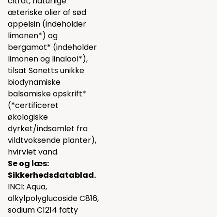
citrat, naturlige
æteriske olier af sød
appelsin (indeholder
limonen*) og
bergamot* (indeholder
limonen og linalool*),
tilsat Sonetts unikke
biodynamiske
balsamiske opskrift*
(*certificeret
økologiske
dyrket/indsamlet fra
vildtvoksende planter),
hvirvlet vand.
Se og læs:
Sikkerhedsdatablad.
INCI: Aqua,
alkylpolyglucoside C816,
sodium C1214 fatty