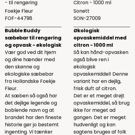
- til rengøring
Citron - 1000 ml
Foekje Fleur
Sonett
FOF-44798
SON-27009
Bubble Buddy
Økologisk
sæbebar til rengøring
opvaskemiddel med
og opvask - økologisk
citron - 1000 ml
Vær god ved dit hjem
Så kan hånd-opvasken
og dine hænder med
også blive ren i
den skønne og
økologisk
økologiske sæbebar
opvaskemiddel! Denne
fra Hollandske Foekje
variant har en dejlig,
Fleur.
frisk duft af citron.
At sæben så også har
Det er et meget drøjt
det dejlige legende og
opvaskemiddel, så brug
boblende navn og at
ikke for meget ad
brandet har den fineste
gangen. Det er meget
historie gør jo bestemt
hudvenligt og kan
ingenting. Vi tænker
sagtens bruges af folk