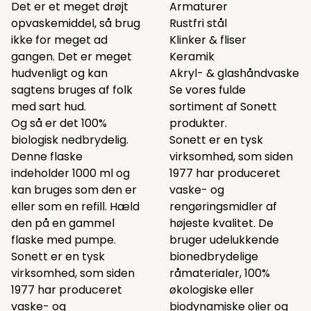
Det er et meget drøjt
Armaturer
opvaskemiddel, så brug
Rustfri stål
ikke for meget ad
Klinker & fliser
gangen. Det er meget
Keramik
hudvenligt og kan
Akryl- & glashåndvaske
sagtens bruges af folk
Se vores fulde
med sart hud.
sortiment af Sonett
Og så er det 100%
produkter.
biologisk nedbrydelig.
Sonett er en tysk
Denne flaske
virksomhed, som siden
indeholder 1000 ml og
1977 har produceret
kan bruges som den er
vaske- og
eller som en refill. Hæld
rengøringsmidler af
den på en gammel
højeste kvalitet. De
flaske med pumpe.
bruger udelukkende
Sonett er en tysk
bionedbrydelige
virksomhed, som siden
råmaterialer, 100%
1977 har produceret
økologiske eller
vaske- og
biodynamiske olier og