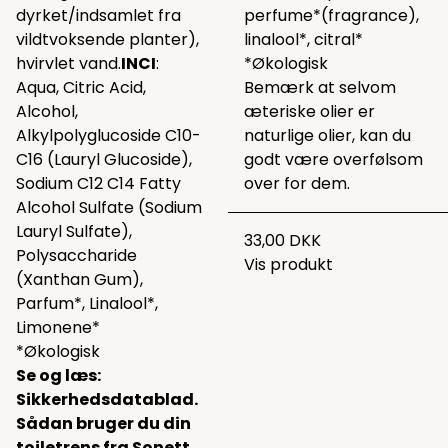
dyrket/indsamlet fra
perfume*(fragrance),
vildtvoksende planter),
linalool*, citral*
hvirvlet vand.
INCI
:
*Økologisk
Aqua, Citric Acid,
Bemærk at selvom
Alcohol,
æteriske olier er
Alkylpolyglucoside C10-
naturlige olier, kan du
C16 (Lauryl Glucoside),
godt være overfølsom
Sodium C12 C14 Fatty
over for dem.
Alcohol Sulfate (Sodium
Lauryl Sulfate),
33,00 DKK
Polysaccharide
Vis produkt
(Xanthan Gum),
Parfum*, Linalool*,
Limonene*
*Økologisk
Se og læs:
Sikkerhedsdatablad.
Sådan bruger du din
toiletrens fra Sonett