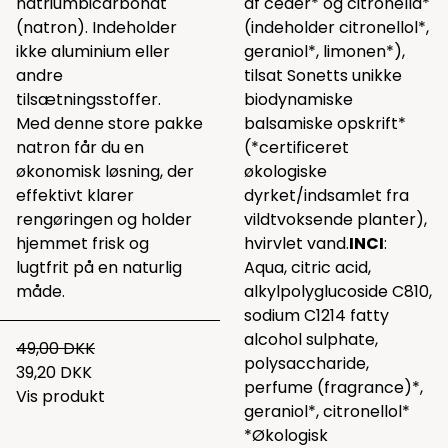
natriumbicarbonat
af ceder* og citronella*
(natron). Indeholder
(indeholder citronellol*,
ikke aluminium eller
geraniol*, limonen*),
andre
tilsat Sonetts unikke
tilsætningsstoffer.
biodynamiske
Med denne store pakke
balsamiske opskrift*
natron får du en
(*certificeret
økonomisk løsning, der
økologiske
effektivt klarer
dyrket/indsamlet fra
rengøringen og holder
vildtvoksende planter),
hjemmet frisk og
hvirvlet vand.
INCI
:
lugtfrit på en naturlig
Aqua, citric acid,
måde.
alkylpolyglucoside C810,
sodium C1214 fatty
alcohol sulphate,
49,00 DKK
polysaccharide,
39,20 DKK
perfume (fragrance)*,
Vis produkt
geraniol*, citronellol*
*Økologisk