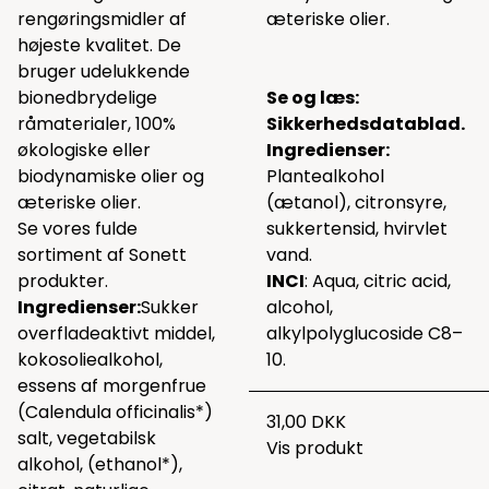
rengøringsmidler af
æteriske olier.
højeste kvalitet. De
bruger udelukkende
bionedbrydelige
Se og læs:
råmaterialer, 100%
Sikkerhedsdatablad
.
økologiske eller
Ingredienser:
biodynamiske olier og
Plantealkohol
æteriske olier.
(ætanol), citronsyre,
Se vores fulde
sukkertensid, hvirvlet
sortiment af Sonett
vand.
produkter.
INCI
: Aqua, citric acid,
Ingredienser:
Sukker
alcohol,
overfladeaktivt middel,
alkylpolyglucoside C8–
kokosoliealkohol,
10.
essens af morgenfrue
(Calendula officinalis*)
31,00 DKK
salt, vegetabilsk
Vis produkt
alkohol, (ethanol*),