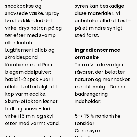
snackbokse og
syren kan beskadige
snavsede vaske. Spray
disse materialer. Vi
først eddike, lad det
anbefaler altid at teste
virke, drys natron på og
på et mindre synligt
tør efter med svamp
sted først.
eller loofah.
Lugtfjerner i afløb og
Ingredienser med
skraldespand
omtanke
Kombinér med
Puer
Tierra Verde vælger
blegemiddelpulver
:
råvarer, der belaster
hæld 1-2 spsk Puer i
naturen og mennesket
afløbet, efterfulgt af 1
mindst muligt. Denne
kop varm eddike.
badrengøring
Skum-effekten løsner
indeholder:
fedt og snavs – lad
virke i 15 min. og skyl
5-< 15 % nonioniske
efter med varmt vand.
tensider
Citronsyre