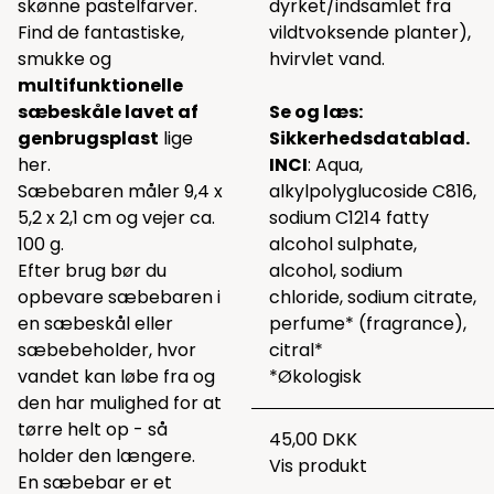
skønne pastelfarver.
dyrket/indsamlet fra
Find de fantastiske,
vildtvoksende planter),
smukke og
hvirvlet vand.
multifunktionelle
sæbeskåle lavet af
Se og læs:
genbrugsplast
lige
Sikkerhedsdatablad.
her.
INCI
: Aqua,
Sæbebaren måler 9,4 x
alkylpolyglucoside C816,
5,2 x 2,1 cm og vejer ca.
sodium C1214 fatty
100 g.
alcohol sulphate,
Efter brug bør du
alcohol, sodium
opbevare sæbebaren i
chloride, sodium citrate,
en sæbeskål eller
perfume* (fragrance),
sæbebeholder, hvor
citral*
vandet kan løbe fra og
*Økologisk
den har mulighed for at
tørre helt op - så
45,00 DKK
holder den længere.
Vis produkt
En sæbebar er et