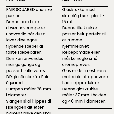
FAIR SQUARED one size
Glaskrukke med
pumpe
skruelåg i sort plast -
Denne praktiske
15 ml.
doseringspumpe er
Denne lille krukke
undværlig når du fx
passer helt perfekt til
laver dine egne
at rumme
flydende sæber af
hjemmelavet
faste sæbebarer.
læbepomade eller
Den kan anvendes
måske nogle små
mange gange og
cremeprøver.
passer til alle vores
Glas er det mest rene
DIY
glasflasker
fra Fair
materiale at opbevare
Squared.
hudplejeprodukter i.
Pumpen måler 28 mm
Denne glaskrukke
i diameter.
måler 37 mm. i højden
Slangen skal klippes til
og 40 mm. i diameter.
i længden alt efter
hvilken flaske den skal