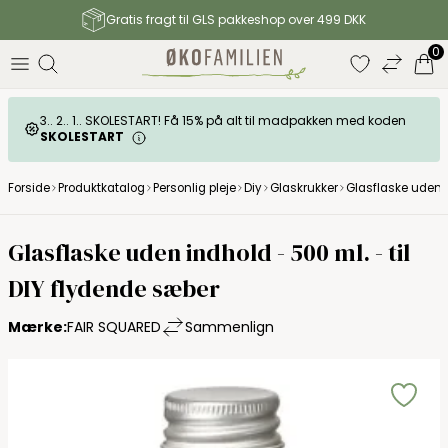
Gratis fragt til GLS pakkeshop over 499 DKK
0
3.. 2.. 1.. SKOLESTART! Få 15% på alt til madpakken med koden
SKOLESTART
Forside
Produktkatalog
Personlig pleje
Diy
Glaskrukker
Glasflaske uden i
Glasflaske uden indhold - 500 ml. - til
DIY flydende sæber
Mærke:
FAIR SQUARED
Sammenlign