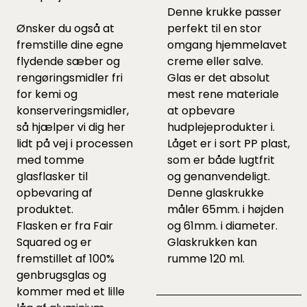
Denne krukke passer
Ønsker du også at
perfekt til en stor
fremstille dine egne
omgang hjemmelavet
flydende sæber og
creme eller salve.
rengøringsmidler fri
Glas er det absolut
for kemi og
mest rene materiale
konserveringsmidler,
at opbevare
så hjælper vi dig her
hudplejeprodukter i.
lidt på vej i processen
Låget er i sort PP plast,
med tomme
som er både lugtfrit
glasflasker til
og genanvendeligt.
opbevaring af
Denne glaskrukke
produktet.
måler 65mm. i højden
Flasken er fra Fair
og 61mm. i diameter.
Squared og er
Glaskrukken kan
fremstillet af 100%
rumme 120 ml.
genbrugsglas og
kommer med et lille