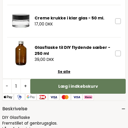
Creme krukke i klar glas - 50 ml.
17,00 DKK
Glasflaske til DIY flydende sæber -
250 ml
39,00 DKK
Se alle
-
+
Læg i indkøbskurv
Beskrivelse
DIY Glasflaske
Fremstillet af genbrugsglas.