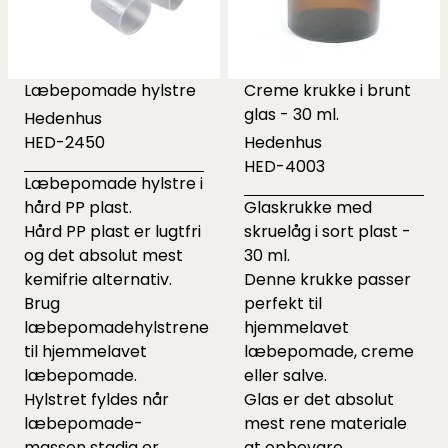
Læbepomade hylstre
Creme krukke i brunt
glas - 30 ml.
Hedenhus
HED-2450
Hedenhus
HED-4003
Læbepomade hylstre i
hård PP plast.
Glaskrukke med
Hård PP plast er lugtfri
skruelåg i sort plast -
og det absolut mest
30 ml.
kemifrie alternativ.
Denne krukke passer
Brug
perfekt til
læbepomadehylstrene
hjemmelavet
til hjemmelavet
læbepomade, creme
læbepomade.
eller salve.
Hylstret fyldes når
Glas er det absolut
læbepomade-
mest rene materiale
massen stadig er
at opbevare