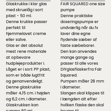
Glaskrukke i klar glas
FAIR SQUARED one size
med skruelåg i sort
pumpe
plast - 50 ml.
Denne praktiske
Denne krukke passer
doseringspumpe er
perfekt til
undværlig når du fx
hjemmelavet creme
laver dine egne
eller salve.
flydende sæber af
Glas er det absolut
faste sæbebarer.
mest rene materiale
Den kan anvendes
at opbevare
mange gange og
hudplejeprodukter i.
passer til alle vores
Låget er i sort PP plast,
DIY
glasflasker
fra Fair
som er både lugtfrit
Squared.
og genanvendeligt.
Pumpen måler 28 mm
Denne glaskrukke
i diameter.
måler 4,15 cm. i højden
Slangen skal klippes til
og 6,2 cm. i diameter.
i længden alt efter
Glaskrukken kan
hvilken flaske den skal
rumme 50 ml.
bruges til.