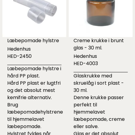
Læbepomade hylstre
Creme krukke i brunt
glas - 30 ml.
Hedenhus
HED-2450
Hedenhus
HED-4003
Læbepomade hylstre i
hård PP plast.
Glaskrukke med
Hård PP plast er lugtfri
skruelåg i sort plast -
og det absolut mest
30 ml.
kemifrie alternativ.
Denne krukke passer
Brug
perfekt til
læbepomadehylstrene
hjemmelavet
til hjemmelavet
læbepomade, creme
læbepomade.
eller salve.
Hylstret fyldes når
Glas er det absolut