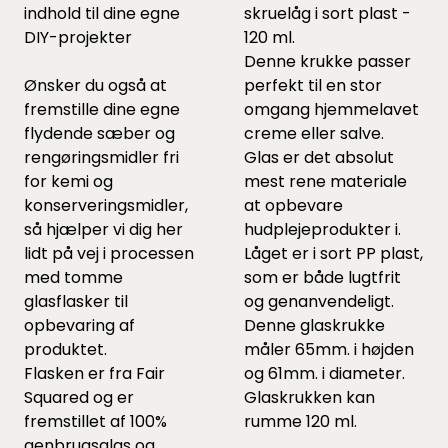
indhold til dine egne
skruelåg i sort plast -
DIY-projekter
120 ml.
Denne krukke passer
Ønsker du også at
perfekt til en stor
fremstille dine egne
omgang hjemmelavet
flydende sæber og
creme eller salve.
rengøringsmidler fri
Glas er det absolut
for kemi og
mest rene materiale
konserveringsmidler,
at opbevare
så hjælper vi dig her
hudplejeprodukter i.
lidt på vej i processen
Låget er i sort PP plast,
med tomme
som er både lugtfrit
glasflasker til
og genanvendeligt.
opbevaring af
Denne glaskrukke
produktet.
måler 65mm. i højden
Flasken er fra Fair
og 61mm. i diameter.
Squared og er
Glaskrukken kan
fremstillet af 100%
rumme 120 ml.
genbrugsglas og