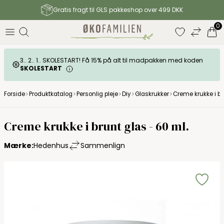
Gratis fragt til GLS pakkeshop over 499 DKK
0
3.. 2.. 1.. SKOLESTART! Få 15% på alt til madpakken med koden
SKOLESTART
Forside
Produktkatalog
Personlig pleje
Diy
Glaskrukker
Creme krukke i br
Creme krukke i brunt glas - 60 ml.
Mærke:
Hedenhus
Sammenlign