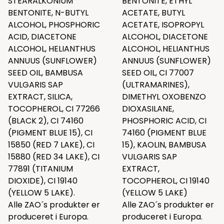
STEARALKONIUM
BENTONITE, ETHYL
BENTONITE, N-BUTYL
ACETATE, BUTYL
ALCOHOL, PHOSPHORIC
ACETATE, ISOPROPYL
ACID, DIACETONE
ALCOHOL, DIACETONE
ALCOHOL, HELIANTHUS
ALCOHOL, HELIANTHUS
ANNUUS (SUNFLOWER)
ANNUUS (SUNFLOWER)
SEED OIL, BAMBUSA
SEED OIL, CI 77007
VULGARIS SAP
(ULTRAMARINES),
EXTRACT, SILICA,
DIMETHYL OXOBENZO
TOCOPHEROL, CI 77266
DIOXASILANE,
(BLACK 2), CI 74160
PHOSPHORIC ACID, CI
(PIGMENT BLUE 15), CI
74160 (PIGMENT BLUE
15850 (RED 7 LAKE), CI
15), KAOLIN, BAMBUSA
15880 (RED 34 LAKE), CI
VULGARIS SAP
77891 (TITANIUM
EXTRACT,
DIOXIDE), CI 19140
TOCOPHEROL, CI 19140
(YELLOW 5 LAKE).
(YELLOW 5 LAKE)
Alle ZAO´s produkter er
Alle ZAO´s produkter er
produceret i Europa.
produceret i Europa.