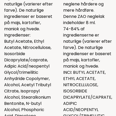
naturlige (varierer efter
neglene hårdere og
farve). De naturlige
mere hårdføre.
ingredienser er baseret
Denne ZAO neglelak
på majs, kartofler,
indeholder 8 ml.
maniok og hvede.
74-84% af
Ingredienser:
ingredienserne er
Butyl Acetate, Ethyl
naturlige (varierer efter
Acetate, Nitrocellulose,
farve). De naturlige
Isosorbide
ingredienser er baseret
Dicaprylate/caprate,
på majs, kartofler,
Adipic Acid/neopentyl
maniok og hvede.
Glycol/trimellitic
INCI: BUTYL ACETATE,
Anhydride Copolymer,
ETHYL ACETATE,
Alcohol, Acetyl Tributyl
NITROCELLULOSE,
Citrate, Isopropyl
ISOSORBIDE
Alcohol, Stearalkonium
DICAPRYLATE/CAPRATE,
Bentonite, N-butyl
ADIPIC
Alcohol, Phosphoric
ACID/NEOPENTYL
Acid, Diacetone
GLYCOL/TRIMELLITIC