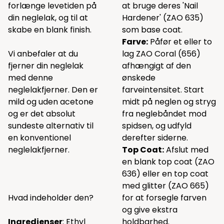
forlænge levetiden på
at bruge deres 'Nail
din neglelak, og til at
Hardener' (
ZAO 635
)
skabe en blank finish.
som base coat.
Farve:
Påfør et eller to
Vi anbefaler at du
lag ZAO Coral (656)
fjerner din neglelak
afhængigt af den
med
denne
ønskede
neglelakfjerner. Den er
farveintensitet. Start
mild og uden acetone
midt på neglen og stryg
og er det absolut
fra neglebåndet mod
sundeste alternativ til
spidsen, og udfyld
en konventionel
derefter siderne.
neglelakfjerner.
Top Coat:
Afslut med
en blank top coat (
ZAO
636
) eller en top coat
med glitter (
ZAO 665
)
Hvad indeholder den?
for at forsegle farven
og give ekstra
Ingredienser
: Ethyl
holdbarhed.