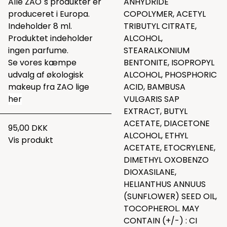
Alle ZAO´s produkter er
ANHYDRIDE
produceret i Europa.
COPOLYMER, ACETYL
Indeholder 8 ml.
TRIBUTYL CITRATE,
Produktet indeholder
ALCOHOL,
ingen parfume.
STEARALKONIUM
Se vores kæmpe
BENTONITE, ISOPROPYL
udvalg af økologisk
ALCOHOL, PHOSPHORIC
makeup fra ZAO lige
ACID, BAMBUSA
her
VULGARIS SAP
EXTRACT, BUTYL
ACETATE, DIACETONE
95,00 DKK
ALCOHOL, ETHYL
Vis produkt
ACETATE, ETOCRYLENE,
DIMETHYL OXOBENZO
DIOXASILANE,
HELIANTHUS ANNUUS
(SUNFLOWER) SEED OIL,
TOCOPHEROL. MAY
CONTAIN (+/-) : CI