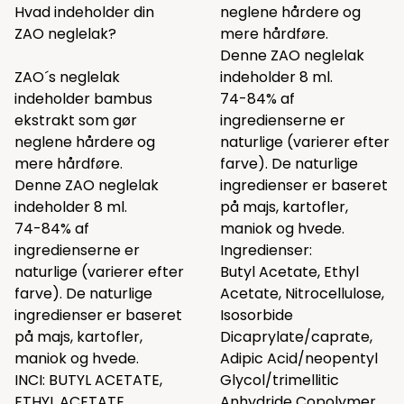
Hvad indeholder din
neglene hårdere og
ZAO neglelak?
mere hårdføre.
Denne ZAO neglelak
ZAO´s neglelak
indeholder 8 ml.
indeholder bambus
74-84% af
ekstrakt som gør
ingredienserne er
neglene hårdere og
naturlige (varierer efter
mere hårdføre.
farve). De naturlige
Denne ZAO neglelak
ingredienser er baseret
indeholder 8 ml.
på majs, kartofler,
74-84% af
maniok og hvede.
ingredienserne er
Ingredienser:
naturlige (varierer efter
Butyl Acetate, Ethyl
farve). De naturlige
Acetate, Nitrocellulose,
ingredienser er baseret
Isosorbide
på majs, kartofler,
Dicaprylate/caprate,
maniok og hvede.
Adipic Acid/neopentyl
INCI: BUTYL ACETATE,
Glycol/trimellitic
ETHYL ACETATE,
Anhydride Copolymer,