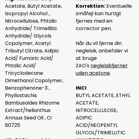
Acetate, Butyl Acetate,
Korrektion:
Eventuelle
Isopropyl Alcohol ,
småfejl kan hurtigt
Nitrocellulose, Phtalic
fjernes med en
Anhydride/ Trimellitic
corrector pen.
Anhydride/ Glycols
Copolymer, Acetyl
Når du vil fjerne din
Tributyl Citrate, Adipic
neglelak, anbefaler vi
Acid/ Fumaric Acid/
at bruge
Phtalic Acid/
ZAO's
neglelakfjerner
Tricyclodecane
uden acetone
.
Dimethanol Copolymer,
Benzophenone-3 ,
INCI
Phyllostachis
BUTYL ACETATE, ETHYL
Bambusoides Rhizome
ACETATE,
Extract/helianthus
NITROCELLULOSE,
Annuus Seed Oil , Ci
ADIPIC
60725
ACID/NEOPENTYL
GLYCOL/TRIMELLITIC