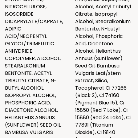
NITROCELLULOSE,
Alcohol, Acetyl Tributyl
ISOSORBIDE
Citrate, Isopropyl
DICAPRYLATE/CAPRATE,
Alcohol, Stearalkonium
ADIPIC
Bentonite, N-butyl
ACID/NEOPENTYL
Alcohol, Phosphoric
GLYCOL/TRIMELLITIC
Acid, Diacetone
ANHYDRIDE
Alcohol, Helianthus
COPOLYMER, ALCOHOL,
Annuus (Sunflower)
STEARALKONIUM
Seed Oil, Bambusa
BENTONITE, ACETYL
Vulgaris Leaf/stem
TRIBUTYL CITRATE, N-
Extract, Silica,
BUTYL ALCOHOL,
Tocopherol, Ci 77266
ISOPROPYL ALCOHOL,
(Black 2), Ci 74160
PHOSPHORIC ACID,
(Pigment Blue 15), Ci
DIACETONE ALCOHOL,
15850 (Red 7 Lake), Ci
HELIANTHUS ANNUUS
15880 (Red 34 Lake), Ci
(SUNFLOWER) SEED OIL,
77891 (Titanium
BAMBUSA VULGARIS
Dioxide), Ci 19140