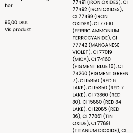
77491 (IRON OXIDES), CI
her
77492 (IRON OXIDES),
CI 77499 (IRON
95,00 DKK
OXIDES), CI 77510
Vis produkt
(FERRIC AMMONIUM
FERROCYANIDE), CI
77742 (MANGANESE
VIOLET), CI 77019
(MICA), CI 74160
(PIGMENT BLUE 15), CI
74260 (PIGMENT GREEN
7), CI 15850 (RED 6
LAKE), CI 15850 (RED 7
LAKE), CI 73360 (RED
30), CI 15880 (RED 34
LAKE), CI 12085 (RED
36), CI 77861 (TIN
OXIDE), CI 77891
(TITANIUM DIOXIDE), CI