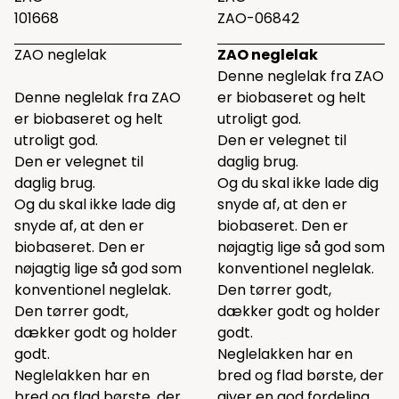
101668
ZAO-06842
ZAO neglelak
ZAO neglelak
Denne neglelak fra ZAO
Denne neglelak fra ZAO
er biobaseret og helt
er biobaseret og helt
utroligt god.
utroligt god.
Den er velegnet til
Den er velegnet til
daglig brug.
daglig brug.
Og du skal ikke lade dig
Og du skal ikke lade dig
snyde af, at den er
snyde af, at den er
biobaseret. Den er
biobaseret. Den er
nøjagtig lige så god som
nøjagtig lige så god som
konventionel neglelak.
konventionel neglelak.
Den tørrer godt,
Den tørrer godt,
dækker godt og holder
dækker godt og holder
godt.
godt.
Neglelakken har en
Neglelakken har en
bred og flad børste, der
bred og flad børste, der
giver en god fordeling