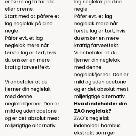
er tørre og fri for olie
lag neglelak på dine
eller creme.
negle
Start med at påføre et
Påfør evt. et lag
lag neglelak på dine
neglelak mere når
negle
første lag er tørt, hvis
Påfør evt. et lag
du ønsker en mere
neglelak mere når
kraftig farveeffekt.
første lag er tørt, hvis
Vi anbefaler at du
du ønsker en mere
fjerner din neglelak
kraftig farveeffekt.
med
denne
neglelakfjerner. Den er
Vi anbefaler at du
mild og uden acetone
fjerner din neglelak
og er det absolut mest
med
denne
miljørigtige alternativ.
neglelakfjerner. Den er
Hvad indeholder din
mild og uden acetone
ZAO neglelak?
og er det absolut mest
ZAO´s neglelak
miljørigtige alternativ.
indeholder bambus
ekstrakt som gør