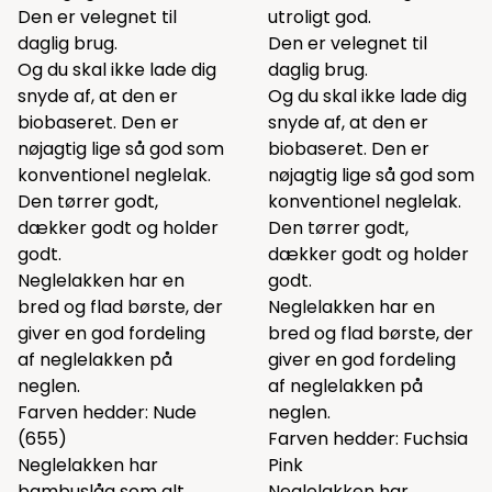
Den er velegnet til
utroligt god.
daglig brug.
Den er velegnet til
Og du skal ikke lade dig
daglig brug.
snyde af, at den er
Og du skal ikke lade dig
biobaseret. Den er
snyde af, at den er
nøjagtig lige så god som
biobaseret. Den er
konventionel neglelak.
nøjagtig lige så god som
Den tørrer godt,
konventionel neglelak.
dækker godt og holder
Den tørrer godt,
godt.
dækker godt og holder
Neglelakken har en
godt.
bred og flad børste, der
Neglelakken har en
giver en god fordeling
bred og flad børste, der
af neglelakken på
giver en god fordeling
neglen.
af neglelakken på
Farven hedder: Nude
neglen.
(655)
Farven hedder: Fuchsia
Neglelakken har
Pink
bambuslåg som alt
Neglelakken har