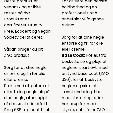
Dette produkt er
For at sikre den bedste
vegansk og er ikke
holdbarhed og en
testet på dyr.
professionel finish
Produktet er
anbefaler vi følgende
certificeret Cruelty
rutine:
Free, Ecocert og Vegan
Society certificeret.
Sørg for at dine negle
er tørre og fri for olie
Sådan bruger du dit
eller creme.
ZAO produkt
Base Coat:
For ekstra
beskyttelse og pleje af
Sørg for at dine negle
neglene, start evt. med
er tørre og fri for olie
en tynd base coat (
ZAO
eller creme.
636
), for at beskytte
Start med at påføre et
neglen og sikre et
eller to lag neglelak på
jævnt underlag. Har
dine negle, afhængigt
man skøre negle, der
af den ønskede effekt.
har brug for mere
Brug 636 top coat til at
styrke, anbefaler ZAO