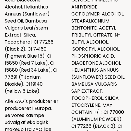
Alcohol, Helianthus
ANHYDRIDE
Annuus (Sunflower)
COPOLYMER, ALCOHOL,
Seed Oil, Bambusa
STEARALKONIUM
Vulgaris Leaf/stem
BENTONITE, ACETYL
Extract, Silica,
TRIBUTYL CITRATE, N-
Tocopherol, Ci 77266
BUTYL ALCOHOL,
(Black 2), Ci 74160
ISOPROPYL ALCOHOL,
(Pigment Blue 15), Ci
PHOSPHORIC ACID,
15850 (Red 7 Lake), Ci
DIACETONE ALCOHOL,
15880 (Red 34 Lake), Ci
HELIANTHUS ANNUUS
77891 (Titanium
(SUNFLOWER) SEED OIL,
Dioxide), Ci 19140
BAMBUSA VULGARIS
(Yellow 5 Lake).
SAP EXTRACT,
TOCOPHEROL, SILICA,
Alle ZAO´s produkter er
ETOCRYLENE. MAY
produceret i Europa.
CONTAIN +/-: CI 77000
Se vores kæmpe
(ALUMINUM POWDER),
udvalg af økologisk
CI 77266 (BLACK 2), CI
makeup fra ZAO lige