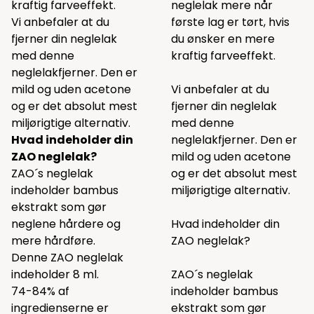
kraftig farveeffekt.
neglelak mere når
Vi anbefaler at du
første lag er tørt, hvis
fjerner din neglelak
du ønsker en mere
med
denne
kraftig farveeffekt.
neglelakfjerner. Den er
mild og uden acetone
Vi anbefaler at du
og er det absolut mest
fjerner din neglelak
miljørigtige alternativ.
med
denne
Hvad indeholder din
neglelakfjerner. Den er
ZAO neglelak?
mild og uden acetone
ZAO´s neglelak
og er det absolut mest
indeholder bambus
miljørigtige alternativ.
ekstrakt som gør
neglene hårdere og
Hvad indeholder din
mere hårdføre.
ZAO neglelak?
Denne ZAO neglelak
indeholder 8 ml.
ZAO´s neglelak
74-84% af
indeholder bambus
ingredienserne er
ekstrakt som gør