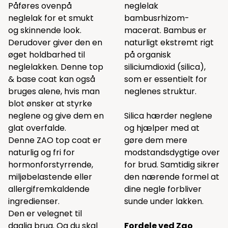
Påføres ovenpå
neglelak
neglelak for et smukt
bambusrhizom-
og skinnende look.
macerat. Bambus er
Derudover giver den en
naturligt ekstremt rigt
øget holdbarhed til
på organisk
neglelakken. Denne top
siliciumdioxid (silica),
& base coat kan også
som er essentielt for
bruges alene, hvis man
neglenes struktur.
blot ønsker at styrke
neglene og give dem en
Silica hærder neglene
glat overfalde.
og hjælper med at
Denne ZAO top coat er
gøre dem mere
naturlig og fri for
modstandsdygtige over
hormonforstyrrende,
for brud. Samtidig sikrer
miljøbelastende eller
den nærende formel at
allergifremkaldende
dine negle forbliver
ingredienser.
sunde under lakken.
Den er velegnet til
daglig brug. Og du skal
Fordele ved Zao