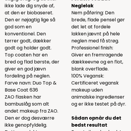
ikke lade dig snyde af,
Neglelak
at den er biobaseret.
Nem påføring: Den
Den er nøjagtig lige så
brede, flade pensel gør
god som en
det let at fordele
konventionel. Den
lakken jævnt på hele
tørrer godt, dækker
neglen med få strøg.
godt og holder godt.
Professionel finish:
Top coaten har en
Giver en fremragende
bred og flad børste, der
dækkeevne og en flot,
giver en god jævn
blank overflade.
fordeling på neglen.
100% Vegansk:
Farve navn: Duo Top &
Certificeret vegansk
Base Coat 636
makeup uden
ZAO flasken har
animalske ingredienser
bambuslåg som alt
og er ikke testet på dyr.
andet makeup fra ZAO.
Den er dog desværre
Sådan opnår du det
ikke genopfyldelig.
bedst resultat