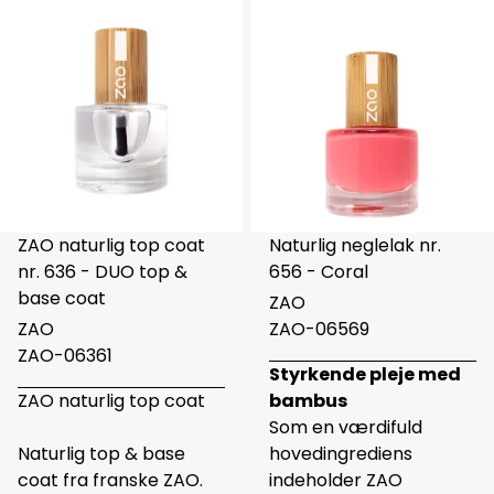
ZAO naturlig top coat
Naturlig neglelak nr.
nr. 636 - DUO top &
656 - Coral
base coat
ZAO
ZAO
ZAO-06569
ZAO-06361
Styrkende pleje med
ZAO naturlig top coat
bambus
Som en værdifuld
Naturlig top & base
hovedingrediens
coat fra franske ZAO.
indeholder ZAO