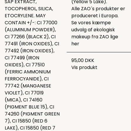
SAP EXTRACT,
(Yellow 5 Lake).
TOCOPHEROL, SILICA,
Alle ZAO´s produkter er
ETOCRYLENE. MAY
produceret i Europa.
CONTAIN +/-: CI 77000
Se vores kæmpe
(ALUMINUM POWDER),
udvalg af økologisk
CI 77266 (BLACK 2), CI
makeup fra ZAO lige
77491 (IRON OXIDES), CI
her
77492 (IRON OXIDES),
CI 77499 (IRON
95,00 DKK
OXIDES), CI 77510
Vis produkt
(FERRIC AMMONIUM
FERROCYANIDE), CI
77742 (MANGANESE
VIOLET), CI 77019
(MICA), CI 74160
(PIGMENT BLUE 15), CI
74260 (PIGMENT GREEN
7), CI 15850 (RED 6
LAKE), CI 15850 (RED 7