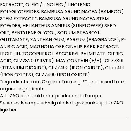
EXTRACT*, OLEIC / LINOLEIC / LINOLENIC
POLYGLYCERIDES, BAMBUSA ARUNDINACEA (BAMBOO)
STEM EXTRACT*, BAMBUSA ARUNDINACEA STEM
POWDER, HELIANTHUS ANNUUS (SUNFLOWER) SEED
OIL*, PENTYLENE GLYCOL, SODIUM STEAROYL
GLUTAMATE, XANTHAN GUM, PARFUM (FRAGRANCE), P-
ANISIC ACID, MAGNOLIA OFFICINALIS BARK EXTRACT,
LECITHIN, TOCOPHEROL, ASCORBYL PALMITATE, CITRIC
ACID, CI 77820 (SILVER). MAY CONTAIN (+/-) : CI 77891
(TITANIUM DIOXIDE), CI 77492 (IRON OXIDES), CI 77491
(IRON OXIDES), CI 77499 (IRON OXIDES).
*ingredients from Organic Farming. ** processed from
organic ingredients.
Alle ZAO´s produkter er produceret i Europa.
Se vores kæmpe udvalg af økologisk makeup fra ZAO
lige
her