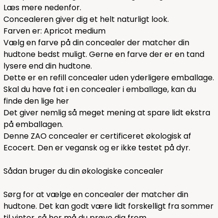
Læs mere nedenfor.
Concealeren giver dig et helt naturligt look.
Farven er: Apricot medium
Vælg en farve på din concealer der matcher din
hudtone bedst muligt. Gerne en farve der er en tand
lysere end din hudtone.
Dette er en refill concealer uden yderligere emballage.
Skal du have fat i en concealer i emballage, kan du
finde den lige
her
Det giver nemlig så meget mening at spare lidt ekstra
på emballagen.
Denne ZAO concealer er certificeret økologisk af
Ecocert. Den er vegansk og er ikke testet på dyr.
Sådan bruger du din økologiske concealer
Sørg for at vælge en concealer der matcher din
hudtone. Det kan godt være lidt forskelligt fra sommer
til vinter, så her må du prøve dig frem.