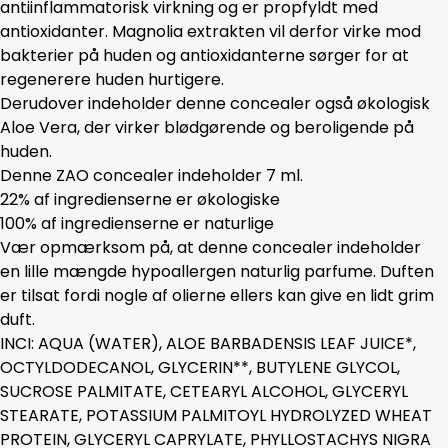
antiinflammatorisk virkning og er propfyldt med
antioxidanter. Magnolia extrakten vil derfor virke mod
bakterier på huden og antioxidanterne sørger for at
regenerere huden hurtigere.
Derudover indeholder denne concealer også økologisk
Aloe Vera, der virker blødgørende og beroligende på
huden.
Denne ZAO concealer indeholder 7 ml.
22% af ingredienserne er økologiske
100% af ingredienserne er naturlige
Vær opmærksom på, at denne concealer indeholder
en lille mængde hypoallergen naturlig parfume. Duften
er tilsat fordi nogle af olierne ellers kan give en lidt grim
duft.
INCI: AQUA (WATER), ALOE BARBADENSIS LEAF JUICE*,
OCTYLDODECANOL, GLYCERIN**, BUTYLENE GLYCOL,
SUCROSE PALMITATE, CETEARYL ALCOHOL, GLYCERYL
STEARATE, POTASSIUM PALMITOYL HYDROLYZED WHEAT
PROTEIN, GLYCERYL CAPRYLATE, PHYLLOSTACHYS NIGRA