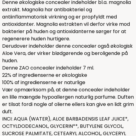
Denne økologiske concealer indeholder bl.a. magnolia
extrakt. Magnolia har antibakteriel og
antiinflammatorisk virkning og er propfyldt med
antioxidanter. Magnolia extrakten vil derfor virke mod
bakterier på huden og antioxidanterne sørger for at
regenerere huden hurtigere.
Derudover indeholder denne concealer også økologisk
Aloe Vera, der virker blødgørende og beroligende på
huden.
Denne ZAO concealer indeholder 7 ml.
22% af ingredienserne er økologiske
100% af ingredienserne er naturlige
Vær opmærksom på, at denne concealer indeholder
en lille mængde hypoallergen naturlig parfume. Duften
er tilsat fordi nogle af olierne ellers kan give en lidt grim
duft.
INCI: AQUA (WATER), ALOE BARBADENSIS LEAF JUICE*,
OCTYLDODECANOL, GLYCERIN**, BUTYLENE GLYCOL,
SUCROSE PALMITATE, CETEARYL ALCOHOL, GLYCERYL