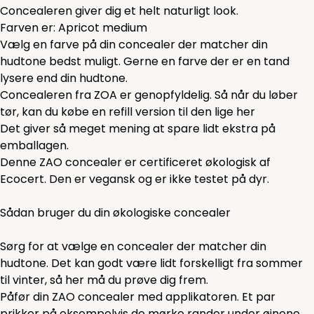
Concealeren giver dig et helt naturligt look.
Farven er: Apricot medium
Vælg en farve på din concealer der matcher din
hudtone bedst muligt. Gerne en farve der er en tand
lysere end din hudtone.
Concealeren fra ZOA er genopfyldelig. Så når du løber
tør, kan du købe en refill version til den lige
her
Det giver så meget mening at spare lidt ekstra på
emballagen.
Denne ZAO concealer er certificeret økologisk af
Ecocert. Den er vegansk og er ikke testet på dyr.
Sådan bruger du din økologiske concealer
Sørg for at vælge en concealer der matcher din
hudtone. Det kan godt være lidt forskelligt fra sommer
til vinter, så her må du prøve dig frem.
Påfør din ZAO concealer med applikatoren. Et par
prikker på eksempelvis de mørke rander under øjnene