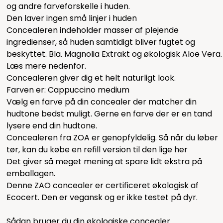
og andre farveforskelle i huden.
Den laver ingen små linjer i huden
Concealeren indeholder masser af plejende
ingredienser, så huden samtidigt bliver fugtet og
beskyttet. Bla. Magnolia Extrakt og økologisk Aloe Vera.
Læs mere nedenfor.
Concealeren giver dig et helt naturligt look.
Farven er: Cappuccino medium
Vælg en farve på din concealer der matcher din
hudtone bedst muligt. Gerne en farve der er en tand
lysere end din hudtone.
Concealeren fra ZOA er genopfyldelig. Så når du løber
tør, kan du købe en refill version til den lige
her
Det giver så meget mening at spare lidt ekstra på
emballagen.
Denne ZAO concealer er certificeret økologisk af
Ecocert. Den er vegansk og er ikke testet på dyr.
Sådan bruger du din økologiske concealer