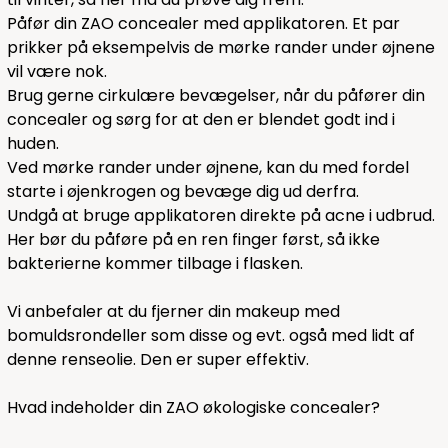
Påfør din ZAO concealer med applikatoren. Et par
prikker på eksempelvis de mørke rander under øjnene
vil være nok.
Brug gerne cirkulære bevægelser, når du påfører din
concealer og sørg for at den er blendet godt ind i
huden.
Ved mørke rander under øjnene, kan du med fordel
starte i øjenkrogen og bevæge dig ud derfra.
Undgå at bruge applikatoren direkte på acne i udbrud.
Her bør du påføre på en ren finger først, så ikke
bakterierne kommer tilbage i flasken.
Vi anbefaler at du fjerner din makeup med
bomuldsrondeller som
disse
og evt. også med lidt af
denne
renseolie. Den er super effektiv.
Hvad indeholder din ZAO økologiske concealer?