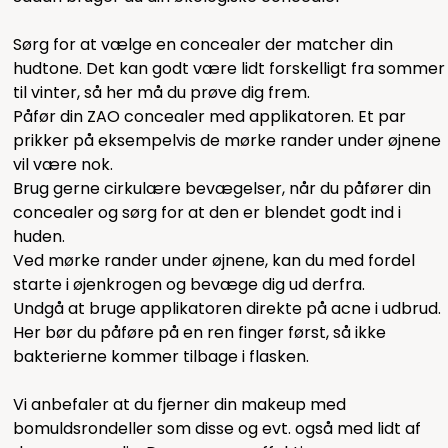
Sørg for at vælge en concealer der matcher din
hudtone. Det kan godt være lidt forskelligt fra sommer
til vinter, så her må du prøve dig frem.
Påfør din ZAO concealer med applikatoren. Et par
prikker på eksempelvis de mørke rander under øjnene
vil være nok.
Brug gerne cirkulære bevægelser, når du påfører din
concealer og sørg for at den er blendet godt ind i
huden.
Ved mørke rander under øjnene, kan du med fordel
starte i øjenkrogen og bevæge dig ud derfra.
Undgå at bruge applikatoren direkte på acne i udbrud.
Her bør du påføre på en ren finger først, så ikke
bakterierne kommer tilbage i flasken.
Vi anbefaler at du fjerner din makeup med
bomuldsrondeller som
disse
og evt. også med lidt af