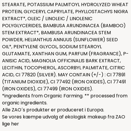
STEARATE, POTASSIUM PALMITOYL HYDROLYZED WHEAT
PROTEIN, GLYCERYL CAPRYLATE, PHYLLOSTACHYS NIGRA
EXTRACT*, OLEIC / LINOLEIC / LINOLENIC
POLYGLYCERIDES, BAMBUSA ARUNDINACEA (BAMBOO)
STEM EXTRACT*, BAMBUSA ARUNDINACEA STEM
POWDER, HELIANTHUS ANNUUS (SUNFLOWER) SEED
OIL*, PENTYLENE GLYCOL, SODIUM STEAROYL
GLUTAMATE, XANTHAN GUM, PARFUM (FRAGRANCE), P-
ANISIC ACID, MAGNOLIA OFFICINALIS BARK EXTRACT,
LECITHIN, TOCOPHEROL, ASCORBYL PALMITATE, CITRIC
ACID, CI 77820 (SILVER). MAY CONTAIN (+/-) : CI 77891
(TITANIUM DIOXIDE), CI 77492 (IRON OXIDES), CI 77491
(IRON OXIDES), CI 77499 (IRON OXIDES).
*ingredients from Organic Farming. ** processed from
organic ingredients.
Alle ZAO´s produkter er produceret i Europa.
Se vores kæmpe udvalg af økologisk makeup fra ZAO
lige
her