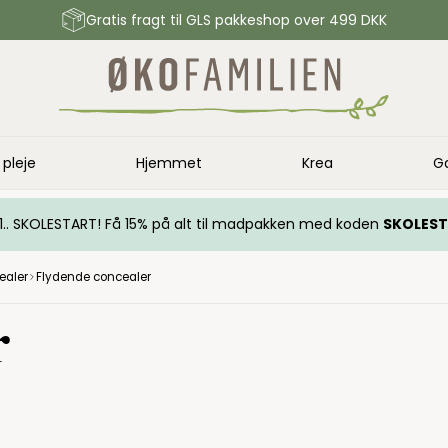
Gratis fragt til GLS pakkeshop over 499 DKK
 pleje
Hjemmet
Krea
G
.. 1.. SKOLESTART! Få 15% på alt til madpakken med koden
SKOLES
ealer
Flydende concealer
r