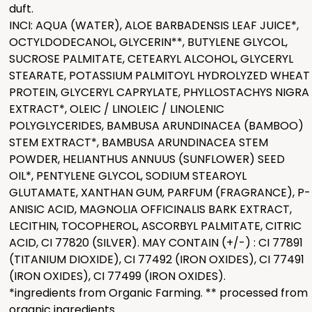
duft.
INCI: AQUA (WATER), ALOE BARBADENSIS LEAF JUICE*,
OCTYLDODECANOL, GLYCERIN**, BUTYLENE GLYCOL,
SUCROSE PALMITATE, CETEARYL ALCOHOL, GLYCERYL
STEARATE, POTASSIUM PALMITOYL HYDROLYZED WHEAT
PROTEIN, GLYCERYL CAPRYLATE, PHYLLOSTACHYS NIGRA
EXTRACT*, OLEIC / LINOLEIC / LINOLENIC
POLYGLYCERIDES, BAMBUSA ARUNDINACEA (BAMBOO)
STEM EXTRACT*, BAMBUSA ARUNDINACEA STEM
POWDER, HELIANTHUS ANNUUS (SUNFLOWER) SEED
OIL*, PENTYLENE GLYCOL, SODIUM STEAROYL
GLUTAMATE, XANTHAN GUM, PARFUM (FRAGRANCE), P-
ANISIC ACID, MAGNOLIA OFFICINALIS BARK EXTRACT,
LECITHIN, TOCOPHEROL, ASCORBYL PALMITATE, CITRIC
ACID, CI 77820 (SILVER). MAY CONTAIN (+/-) : CI 77891
(TITANIUM DIOXIDE), CI 77492 (IRON OXIDES), CI 77491
(IRON OXIDES), CI 77499 (IRON OXIDES).
*ingredients from Organic Farming. ** processed from
organic ingredients.