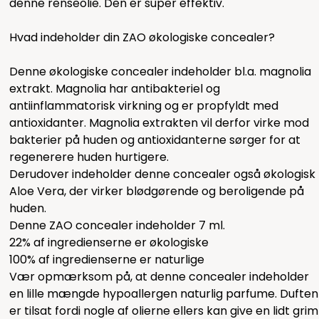
denne
renseolie. Den er super effektiv.
Hvad indeholder din ZAO økologiske concealer?
Denne økologiske concealer indeholder bl.a. magnolia
extrakt. Magnolia har antibakteriel og
antiinflammatorisk virkning og er propfyldt med
antioxidanter. Magnolia extrakten vil derfor virke mod
bakterier på huden og antioxidanterne sørger for at
regenerere huden hurtigere.
Derudover indeholder denne concealer også økologisk
Aloe Vera, der virker blødgørende og beroligende på
huden.
Denne ZAO concealer indeholder 7 ml.
22% af ingredienserne er økologiske
100% af ingredienserne er naturlige
Vær opmærksom på, at denne concealer indeholder
en lille mængde hypoallergen naturlig parfume. Duften
er tilsat fordi nogle af olierne ellers kan give en lidt grim