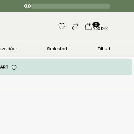
4.9 / 5 anbefaler | 20.000 bedømmelser
0
0,00 DKK
aveidéer
Skolestart
Tilbud
TART