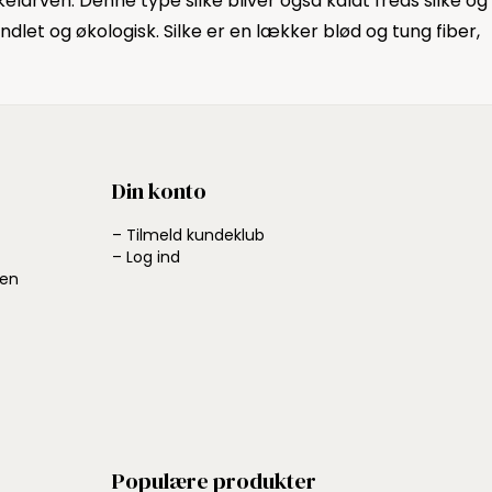
elarven. Denne type silke bliver også kaldt freds silke og
ndlet og økologisk. Silke er en lækker blød og tung fiber,
Din konto
– Tilmeld kundeklub
– Log ind
ben
Populære produkter