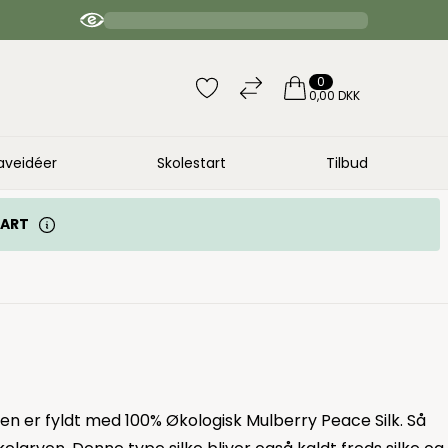
4.9 / 5 anb
0
0,00 DKK
aveidéer
Skolestart
Tilbud
TART
den er fyldt med 100% Økologisk Mulberry Peace Silk. Så