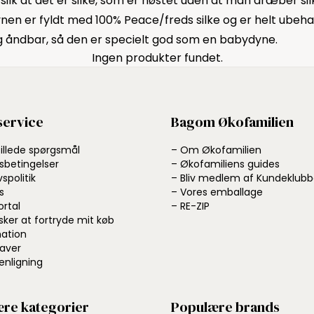
ilk at det er silke, som er høstet uden at man dræber silk
dynen er fyldt med 100% Peace/freds silke og er helt ubeha
lig åndbar, så den er specielt god som en babydyne.
Ingen produkter fundet.
ervice
Bagom Økofamilien
tillede spørgsmål
– Om Økofamilien
sbetingelser
– Økofamiliens guides
vspolitik
– Bliv medlem af Kundeklub
s
– Vores emballage
ortal
– RE-ZIP
sker at fortryde mit køb
ation
aver
nligning
re kategorier
Populære brands