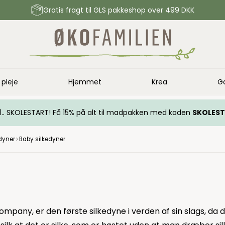
Gratis fragt til GLS pakkeshop over 499 DKK
 pleje
Hjemmet
Krea
G
.. 1.. SKOLESTART! Få 15% på alt til madpakken med koden
SKOLES
dyner
Baby silkedyner
mpany, er den første silkedyne i verden af sin slags, da 