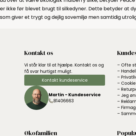
ud over at være økologisk mulberry silke, betyder Peace s
er ikke før blevet brugt til silkedyner. Dette betyder at 
som giver et trygt og dejlig sovemiljø men samtidig utro
Kontakt os
Kundes
Vi står klar til at hjælpe. Kontakt os og
– Ofte s
– Handel
få svar hurtigst muligt.
– Privatli
Kontakt kundeservice
– Cookie
– Returp
Martin - Kundeservice
– Jeg øn
81406663
– Reklam
– Firmag
– Samme
Økofamilien
Populæ