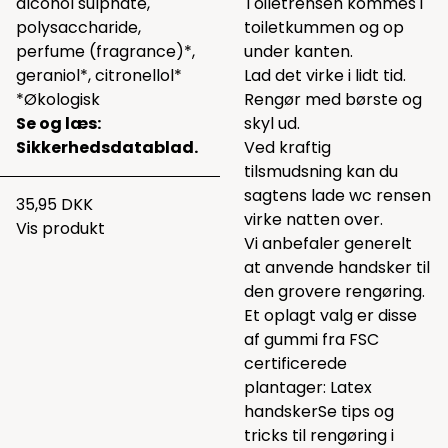
alcohol sulphate,
Toiletrensen kommes i
polysaccharide,
toiletkummen og op
perfume (fragrance)*,
under kanten.
geraniol*, citronellol*
Lad det virke i lidt tid.
*Økologisk
Rengør med børste og
Se og læs:
skyl ud.
Sikkerhedsdatablad.
Ved kraftig
tilsmudsning kan du
sagtens lade wc rensen
35,95 DKK
virke natten over.
Vis produkt
Vi anbefaler generelt
at anvende handsker til
den grovere rengøring.
Et oplagt valg er disse
af gummi fra FSC
certificerede
plantager:
Latex
handsker
Se tips og
tricks til rengøring i