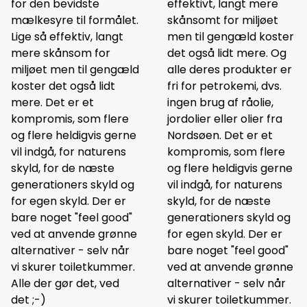
for den bevidste
effektivt, langt mere
mælkesyre til formålet.
skånsomt for miljøet
Lige så effektiv, langt
men til gengæld koster
mere skånsom for
det også lidt mere. Og
miljøet men til gengæld
alle deres produkter er
koster det også lidt
fri for petrokemi, dvs.
mere. Det er et
ingen brug af råolie,
kompromis, som flere
jordolier eller olier fra
og flere heldigvis gerne
Nordsøen. Det er et
vil indgå, for naturens
kompromis, som flere
skyld, for de næste
og flere heldigvis gerne
generationers skyld og
vil indgå, for naturens
for egen skyld. Der er
skyld, for de næste
bare noget "feel good"
generationers skyld og
ved at anvende grønne
for egen skyld. Der er
alternativer - selv når
bare noget "feel good"
vi skurer toiletkummer.
ved at anvende grønne
Alle der gør det, ved
alternativer - selv når
det ;-)
vi skurer toiletkummer.