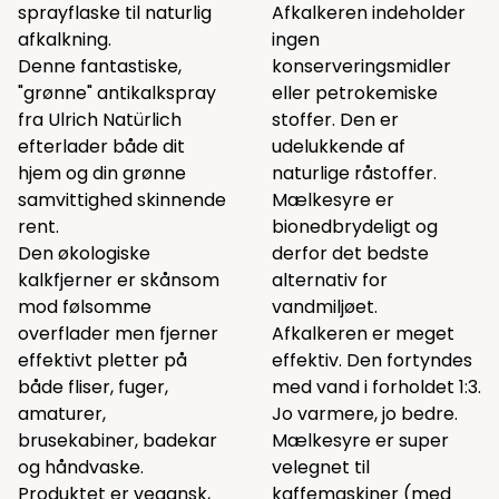
sprayflaske til naturlig
Afkalkeren indeholder
afkalkning.
ingen
Denne fantastiske,
konserveringsmidler
"grønne" antikalkspray
eller petrokemiske
fra Ulrich Natürlich
stoffer. Den er
efterlader både dit
udelukkende af
hjem og din grønne
naturlige råstoffer.
samvittighed skinnende
Mælkesyre er
rent.
bionedbrydeligt og
Den økologiske
derfor det bedste
kalkfjerner er skånsom
alternativ for
mod følsomme
vandmiljøet.
overflader men fjerner
Afkalkeren er meget
effektivt pletter på
effektiv. Den fortyndes
både fliser, fuger,
med vand i forholdet 1:3.
amaturer,
Jo varmere, jo bedre.
brusekabiner, badekar
Mælkesyre er super
og håndvaske.
velegnet til
Produktet er vegansk,
kaffemaskiner (med