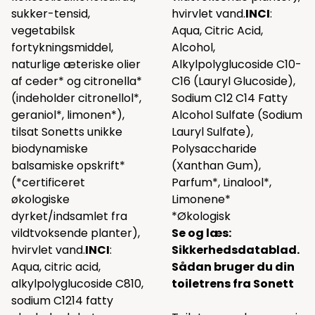
sukker-tensid,
hvirvlet vand.
INCI
:
vegetabilsk
Aqua, Citric Acid,
fortykningsmiddel,
Alcohol,
naturlige æteriske olier
Alkylpolyglucoside C10-
af ceder* og citronella*
C16 (Lauryl Glucoside),
(indeholder citronellol*,
Sodium C12 C14 Fatty
geraniol*, limonen*),
Alcohol Sulfate (Sodium
tilsat Sonetts unikke
Lauryl Sulfate),
biodynamiske
Polysaccharide
balsamiske opskrift*
(Xanthan Gum),
(*certificeret
Parfum*, Linalool*,
økologiske
Limonene*
dyrket/indsamlet fra
*Økologisk
vildtvoksende planter),
Se og læs:
hvirvlet vand.
INCI
:
Sikkerhedsdatablad.
Aqua, citric acid,
Sådan bruger du din
alkylpolyglucoside C810,
toiletrens fra Sonett
sodium C1214 fatty