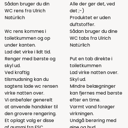
Sådan bruger du din
Alle der gør det, ved
WC rens fra Ulrich
det ;-)
Natürlich
Produktet er uden
duftstoffer.
Wc rens kommes i
Sådan bruger du dine
toiletkummen og op
WC tabs fra Ulrich
under kanten.
Natürlich
Lad det virke i lidt tid.
Rengør med børste og
Put en tab direkte i
skyl ud.
toiletkummen
Ved kraftig
Lad virke natten over.
tilsmudsning kan du
Skyl ud.
sagtens lade wc rensen
Mindre belægninger
virke natten over.
kan fjernes med børste
Vi anbefaler generelt
efter en time.
at anvende handsker til
Varmt vand forøger
den grovere rengøring.
virkningen.
Et oplagt valg er disse
Undgå berøring med
af gummi fra FSC
øjne og hud.