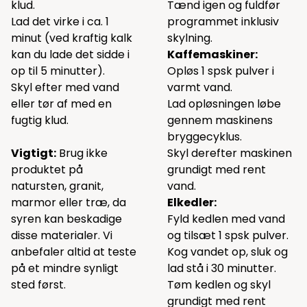
klud.
Tænd igen og fuldfør
Lad det virke i ca. 1
programmet inklusiv
minut (ved kraftig kalk
skylning.
kan du lade det sidde i
Kaffemaskiner:
op til 5 minutter).
Opløs 1 spsk pulver i
Skyl efter med vand
varmt vand.
eller tør af med en
Lad opløsningen løbe
fugtig klud.
gennem maskinens
bryggecyklus.
Vigtigt:
Brug ikke
Skyl derefter maskinen
produktet på
grundigt med rent
natursten, granit,
vand.
marmor eller træ, da
Elkedler:
syren kan beskadige
Fyld kedlen med vand
disse materialer. Vi
og tilsæt 1 spsk pulver.
anbefaler altid at teste
Kog vandet op, sluk og
på et mindre synligt
lad stå i 30 minutter.
sted først.
Tøm kedlen og skyl
grundigt med rent