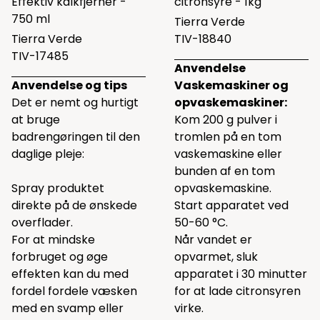
Effektiv kalkfjerner -
citronsyre - 1kg
750 ml
Tierra Verde
Tierra Verde
TIV-18840
TIV-17485
Anvendelse
Anvendelse og tips
Vaskemaskiner og
Det er nemt og hurtigt
opvaskemaskiner:
at bruge
Kom 200 g pulver i
badrengøringen til den
tromlen på en tom
daglige pleje:
vaskemaskine eller
bunden af en tom
Spray produktet
opvaskemaskine.
direkte på de ønskede
Start apparatet ved
overflader.
50-60 °C.
For at mindske
Når vandet er
forbruget og øge
opvarmet, sluk
effekten kan du med
apparatet i 30 minutter
fordel fordele væsken
for at lade citronsyren
med en svamp eller
virke.