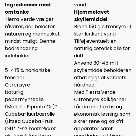
Ingredienser med
vand.
omtanke
Hjemmelavet
Tierra Verde vælger
skyllemiddel
råvarer, der belaster
Bland 150 g citronsyre i 1
naturen og mennesket
liter lunkent vand.
mindst muligt. Denne
Tilføj eventuelt en
badrengøring
naturlig æterisk olie for
indeholder:
duft.
Anvend 30-45 ml i
5-< 15 % nonioniske
skyllemiddelbeholderen
tensider
afhængigt af vandets
Citronsyre
hårdhed.
Naturlig
Med Tierra Verde
pebermynteolie
Citronsyre Kalkfjerner
(Mentha Piperita Oil)*
får du en effektiv og
Cubeba-laurbærolie
økonomisk løsning, som
(Litsea Cubeba Fruit
sikrer rene og kalkfri
Oil)*
*Fra kontrolleret
apparater samt
økologisk landbrug
.
overflader i dit hjem.