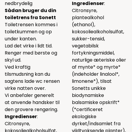
nedbrydelig
Ingredienser
:
Sådan bruger du din
Citronsyre,
toiletrens fra Sonett
plantealkohol
Toiletrensen kommes i
(ethanol),
toiletkummen og op
kokosoliealkoholsulfat,
under kanten.
sukker-tensid,
Lad det virke i lidt tid.
vegetabilsk
Rengør med børste og
fortykningsmiddel,
skyl ud.
naturlige æteriske olier
Ved kraftig
af mynte* og myrte*
tilsmudsning kan du
(indeholder linalool*,
sagtens lade wc rensen
limonene*), tilsat
virke natten over.
Sonetts unikke
Vi anbefaler generelt
biodynamiske
at anvende handsker til
balsamiske opskrift*
den grovere rengøring.
(*certificeret
Ingredienser
:
økologiske
Citronsyre,
dyrket/indsamlet fra
kokosoliealkoholsulfat,
vildtvoksende planter),