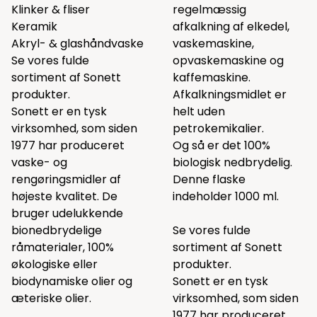
Klinker & fliser
regelmæssig
Keramik
afkalkning af elkedel,
Akryl- & glashåndvaske
vaskemaskine,
Se vores fulde
opvaskemaskine og
sortiment af Sonett
kaffemaskine.
produkter.
Afkalkningsmidlet er
Sonett er en tysk
helt uden
virksomhed, som siden
petrokemikalier.
1977 har produceret
Og så er det 100%
vaske- og
biologisk nedbrydelig.
rengøringsmidler af
Denne flaske
højeste kvalitet. De
indeholder 1000 ml.
bruger udelukkende
bionedbrydelige
Se vores fulde
råmaterialer, 100%
sortiment af Sonett
økologiske eller
produkter.
biodynamiske olier og
Sonett er en tysk
æteriske olier.
virksomhed, som siden
1977 har produceret