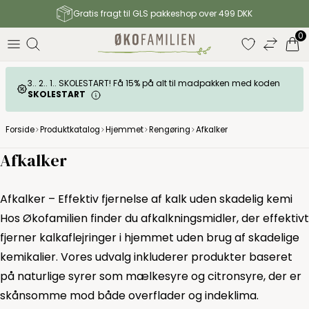
Gratis fragt til GLS pakkeshop over 499 DKK
0
3.. 2.. 1.. SKOLESTART! Få 15% på alt til madpakken med koden
SKOLESTART
Forside
Produktkatalog
Hjemmet
Rengøring
Afkalker
Afkalker
Afkalker – Effektiv fjernelse af kalk uden skadelig kemi
Hos Økofamilien finder du afkalkningsmidler, der effektivt
fjerner kalkaflejringer i hjemmet uden brug af skadelige
kemikalier. Vores udvalg inkluderer produkter baseret
på naturlige syrer som mælkesyre og citronsyre, der er
skånsomme mod både overflader og indeklima.