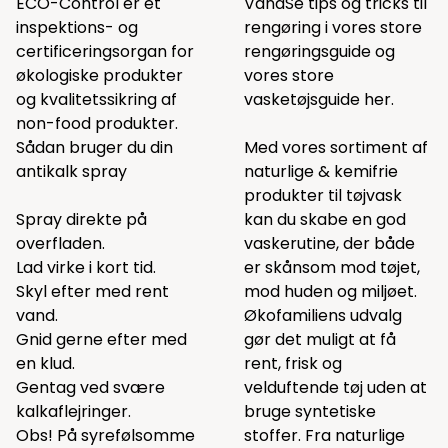
ECO-Control er et
VandSe tips og tricks til
inspektions- og
rengøring i vores
store
certificeringsorgan for
rengøringsguide
og
økologiske produkter
vores store
og kvalitetssikring af
vasketøjsguide
her.
non-food produkter.
Sådan bruger du din
Med vores sortiment af
antikalk spray
naturlige & kemifrie
produkter til tøjvask
Spray direkte på
kan du skabe en god
overfladen.
vaskerutine, der både
Lad virke i kort tid.
er skånsom mod tøjet,
Skyl efter med rent
mod huden og miljøet.
vand.
Økofamiliens udvalg
Gnid gerne efter med
gør det muligt at få
en klud.
rent, frisk og
Gentag ved svære
velduftende tøj uden at
kalkaflejringer.
bruge syntetiske
Obs! På syrefølsomme
stoffer. Fra naturlige