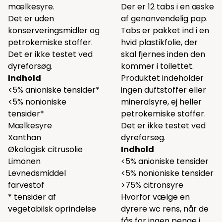
mælkesyre.
Der er 12 tabs i en æske
Det er uden
af genanvendelig pap.
konserveringsmidler og
Tabs er pakket ind i en
petrokemiske stoffer.
hvid plastikfolie, der
Det er ikke testet ved
skal fjernes inden den
dyreforsøg.
kommer i toilettet.
Indhold
Produktet indeholder
<5% anioniske tensider*
ingen duftstoffer eller
<5% nonioniske
mineralsyre, ej heller
tensider*
petrokemiske stoffer.
Mælkesyre
Det er ikke testet ved
Xanthan
dyreforsøg.
Økologisk citrusolie
Indhold
Limonen
<5% anioniske tensider
Levnedsmiddel
<5% nonioniske tensider
farvestof
>75% citronsyre
* tensider af
Hvorfor vælge en
vegetabilsk oprindelse
dyrere wc rens, når de
fås for ingen penge i