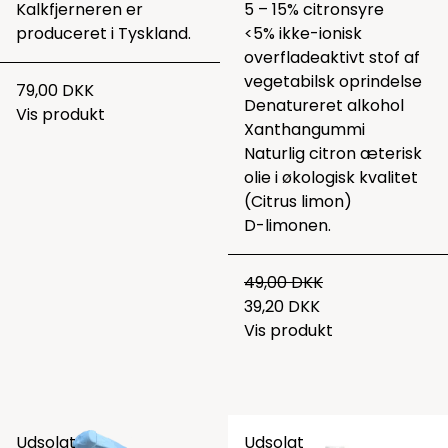
Kalkfjerneren er
5 – 15% citronsyre
produceret i Tyskland.
<5% ikke-ionisk
overfladeaktivt stof af
vegetabilsk oprindelse
79,00 DKK
Denatureret alkohol
Vis produkt
Xanthangummi
Naturlig citron æterisk
olie i økologisk kvalitet
(Citrus limon)
D-limonen.
49,00 DKK
39,20 DKK
Vis produkt
Udsolgt
Udsolgt