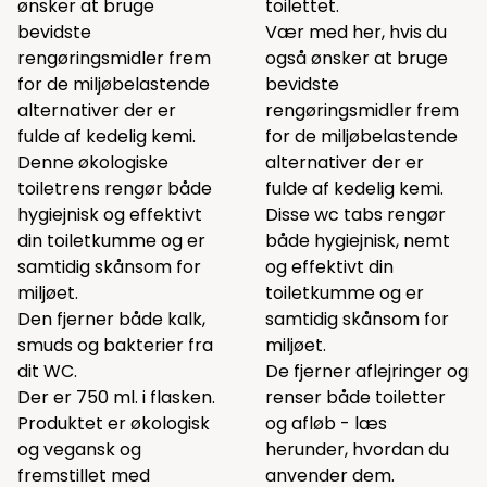
ønsker at bruge
toilettet.
bevidste
Vær med her, hvis du
rengøringsmidler frem
også ønsker at bruge
for de miljøbelastende
bevidste
alternativer der er
rengøringsmidler frem
fulde af kedelig kemi.
for de miljøbelastende
Denne økologiske
alternativer der er
toiletrens rengør både
fulde af kedelig kemi.
hygiejnisk og effektivt
Disse wc tabs rengør
din toiletkumme og er
både hygiejnisk, nemt
samtidig skånsom for
og effektivt din
miljøet.
toiletkumme og er
Den fjerner både kalk,
samtidig skånsom for
smuds og bakterier fra
miljøet.
dit WC.
De fjerner aflejringer og
Der er 750 ml. i flasken.
renser både toiletter
Produktet er økologisk
og afløb - læs
og vegansk og
herunder, hvordan du
fremstillet med
anvender dem.