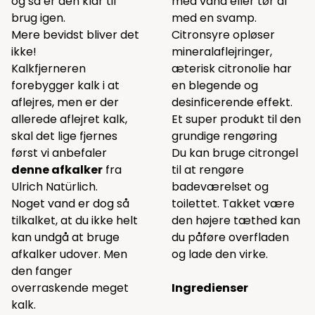
og så er den klar til
med vand eller tør af
brug igen.
med en svamp.
Mere bevidst bliver det
Citronsyre opløser
ikke!
mineralaflejringer,
Kalkfjerneren
æterisk citronolie har
forebygger kalk i at
en blegende og
aflejres, men er der
desinficerende effekt.
allerede aflejret kalk,
Et super produkt til den
skal det lige fjernes
grundige rengøring
først vi anbefaler
Du kan bruge citrongel
denne afkalker
fra
til at rengøre
Ulrich Natürlich.
badeværelset og
Noget vand er dog så
toilettet. Takket være
tilkalket, at du ikke helt
den højere tæthed kan
kan undgå at bruge
du påføre overfladen
afkalker udover. Men
og lade den virke.
den fanger
overraskende meget
Ingredienser
kalk.