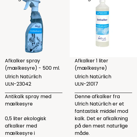
Afkalker spray
Afkalker 1 liter
(mælkesyre) - 500 ml.
(mælkesyre)
Ulrich Natürlich
Ulrich Natürlich
ULN-23042
ULN-21017
Antikalk spray med
Denne afkalker fra
mælkesyre
Ulrich Natürlich er et
fantastisk middel mod
0,5 liter økologisk
kalk. Det er afkalkning
afkalker med
på den mest naturlige
mælkesyre i
måde.