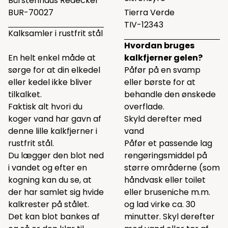
Bürstenhaus Redecker
BUR-70027
Tierra Verde
TIV-12343
Kalksamler i rustfrit stål
Hvordan bruges
En helt enkel måde at
kalkfjerner gelen?
sørge for at din elkedel
Påfør på en svamp
eller kedel ikke bliver
eller børste for at
tilkalket.
behandle den ønskede
Faktisk alt hvori du
overflade.
koger vand har gavn af
Skyld derefter med
denne lille kalkfjerner i
vand
rustfrit stål.
Påfør et passende lag
Du lægger den blot ned
rengøringsmiddel på
i vandet og efter en
større områderne (som
kogning kan du se, at
håndvask eller toilet
der har samlet sig hvide
eller bruseniche m.m.
kalkrester på stålet.
og lad virke ca. 30
Det kan blot bankes af
minutter. Skyl derefter