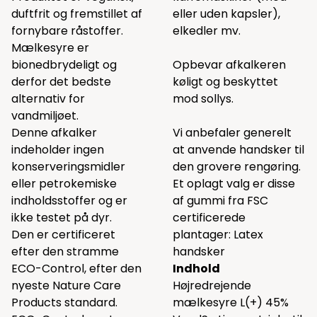
duftfrit og fremstillet af
eller uden kapsler),
fornybare råstoffer.
elkedler mv.
Mælkesyre er
bionedbrydeligt og
Opbevar afkalkeren
derfor det bedste
køligt og beskyttet
alternativ for
mod sollys.
vandmiljøet.
Denne afkalker
Vi anbefaler generelt
indeholder ingen
at anvende handsker til
konserveringsmidler
den grovere rengøring.
eller petrokemiske
Et oplagt valg er disse
indholdsstoffer og er
af gummi fra FSC
ikke testet på dyr.
certificerede
Den er certificeret
plantager:
Latex
efter den stramme
handsker
ECO-Control, efter den
Indhold
nyeste Nature Care
Højredrejende
Products standard.
mælkesyre L(+) 45%