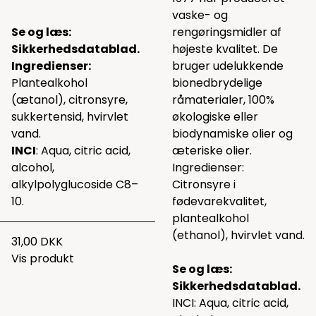
vaske- og
Se og læs:
rengøringsmidler af
Sikkerhedsdatablad
.
højeste kvalitet. De
Ingredienser:
bruger udelukkende
Plantealkohol
bionedbrydelige
(ætanol), citronsyre,
råmaterialer, 100%
sukkertensid, hvirvlet
økologiske eller
vand.
biodynamiske olier og
INCI
: Aqua, citric acid,
æteriske olier.
alcohol,
Ingredienser:
alkylpolyglucoside C8–
Citronsyre i
10.
fødevarekvalitet,
plantealkohol
(ethanol), hvirvlet vand.
31,00 DKK
Vis produkt
Se og læs:
Sikkerhedsdatablad.
INCI: Aqua, citric acid,