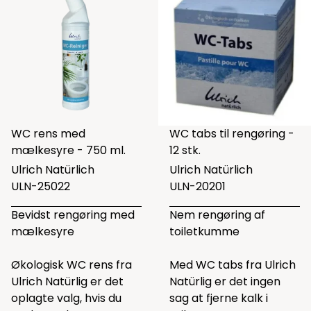
WC rens med
WC tabs til rengøring -
mælkesyre - 750 ml.
12 stk.
Ulrich Natürlich
Ulrich Natürlich
ULN-25022
ULN-20201
Bevidst rengøring med
Nem rengøring af
mælkesyre
toiletkumme
Økologisk WC rens fra
Med WC tabs fra Ulrich
Ulrich Natürlig er det
Natürlig er det ingen
oplagte valg, hvis du
sag at fjerne kalk i