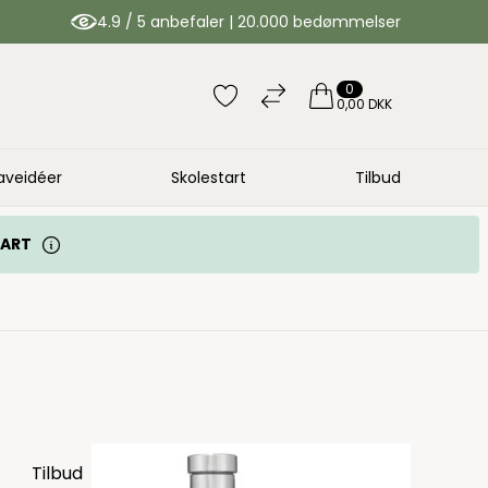
4.9 / 5 anbefaler | 20.000 bedømmelser
0
0,00 DKK
aveidéer
Skolestart
Tilbud
TART
Tilbud