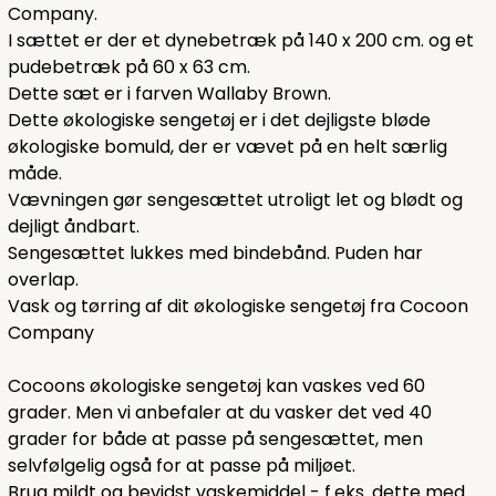
Company.
I sættet er der et dynebetræk på 140 x 200 cm. og et
pudebetræk på 60 x 63 cm.
Dette sæt er i farven Wallaby Brown.
Dette økologiske sengetøj er i det dejligste bløde
økologiske bomuld, der er vævet på en helt særlig
måde.
Vævningen gør sengesættet utroligt let og blødt og
dejligt åndbart.
Sengesættet lukkes med bindebånd. Puden har
overlap.
Vask og tørring af dit økologiske sengetøj fra Cocoon
Company
Cocoons økologiske sengetøj kan vaskes ved 60
grader. Men vi anbefaler at du vasker det ved 40
grader for både at passe på sengesættet, men
selvfølgelig også for at passe på miljøet.
Brug mildt og bevidst vaskemiddel - f.eks.
dette
med