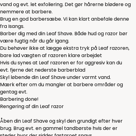
vand og evt. let exfoliering. Det gør hårerne blødere og
nemmere at barbere.
Brug en god barbersæbe. Vi kan klart anbefale
denne
fra Isangs.
Barber dig med din Leaf Shave. Både hud og razor bør
være fugtig når du går igang.
Du behøver ikke at lægge ekstra tryk på Leaf razoren,
bare lad vægten af razoren klare arbejdet
Hvis du synes at Leaf razoren er for aggresiv kan du
evt. fjerne det nederste barberblad
Skyl løbende din Leaf Shave under varmt vand.
Mærk efter om du mangler at barbere områder og
gentag evt.
Barbering done!
Rengøring af din Leaf razor
Åben din Leaf Shave og skyl den grundigt efter hver
brug. Brug evt. en gammel tandbørste hvis der er
steder hvor der sidder fastgroet snavs.