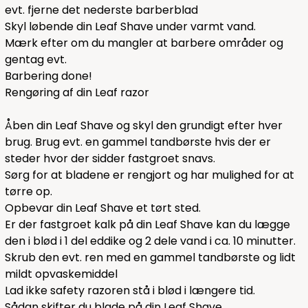
evt. fjerne det nederste barberblad
Skyl løbende din Leaf Shave under varmt vand.
Mærk efter om du mangler at barbere områder og
gentag evt.
Barbering done!
Rengøring af din Leaf razor
Åben din Leaf Shave og skyl den grundigt efter hver
brug. Brug evt. en gammel tandbørste hvis der er
steder hvor der sidder fastgroet snavs.
Sørg for at bladene er rengjort og har mulighed for at
tørre op.
Opbevar din Leaf Shave et tørt sted.
Er der fastgroet kalk på din Leaf Shave kan du lægge
den i blød i 1 del eddike og 2 dele vand i ca. 10 minutter.
Skrub den evt. ren med en gammel tandbørste og lidt
mildt
opvaskemiddel
Lad ikke safety razoren stå i blød i længere tid.
Sådan skifter du blade på din Leaf Shave