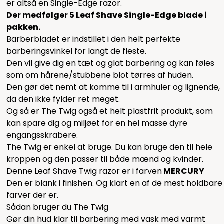
er altså en Single-Edge razor.
Der medfølger 5 Leaf Shave Single-Edge blade i
pakken.
Barberbladet er indstillet i den helt perfekte
barberingsvinkel for langt de fleste.
Den vil give dig en tæt og glat barbering og kan føles
som om hårene/stubbene blot tørres af huden.
Den gør det nemt at komme til i armhuler og lignende,
da den ikke fylder ret meget.
Og så er The Twig også et helt plastfrit produkt, som
kan spare dig og miljøet for en hel masse dyre
engangsskrabere.
The Twig er enkel at bruge. Du kan bruge den til hele
kroppen og den passer til både mænd og kvinder.
Denne Leaf Shave Twig razor er i farven
MERCURY
Den er blank i finishen. Og klart en af de mest holdbare
farver der er.
Sådan bruger du The Twig
Gør din hud klar til barbering med vask med varmt