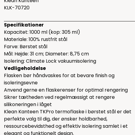
Klean Kanteen
KLK-70720
Specifikationer
Kapacitet: 1000 ml (kop: 305 ml)
Materiale: 100% rustfrit stål
Farve: Børstet stål
Mål: Højde: 31 cm; Diameter: 8,75 cm
Isolering: Climate Lock vakuumisolering
Vedligeholdelse
Flasken bør håndvaskes for at bevare finish og
isoleringsevne
Anvend gerne en flaskerenser for optimal rengøring
Sikrer tætheden ved regelmæssigt at rengøre
silikoneringen i låget
Klean Kanteen TKPro termoflaske i børstet stål er det
perfekte valg til dig, der ønsker holdbarhed,
ressourcebevidsthed og effektiv isolering samlet i et
elegant og funktionelt design.