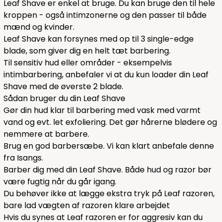
Leaf Shave er enkel at bruge. Du kan bruge den til hele
kroppen - også intimzonerne og den passer til både
mænd og kvinder.
Leaf Shave kan forsynes med op til 3 single-edge
blade, som giver dig en helt tæt barbering.
Til sensitiv hud eller områder - eksempelvis
intimbarbering, anbefaler vi at du kun loader din Leaf
Shave med de øverste 2 blade.
Sådan bruger du din Leaf Shave
Gør din hud klar til barbering med vask med varmt
vand og evt. let exfoliering. Det gør hårerne blødere og
nemmere at barbere.
Brug en god barbersæbe. Vi kan klart anbefale
denne
fra Isangs.
Barber dig med din Leaf Shave. Både hud og razor bør
være fugtig når du går igang.
Du behøver ikke at lægge ekstra tryk på Leaf razoren,
bare lad vægten af razoren klare arbejdet
Hvis du synes at Leaf razoren er for aggresiv kan du