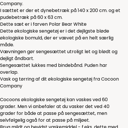
Company.
I sættet er der et dynebetræk på 140 x 200 cm. og et
pudebetræk på 60 x 63 cm.
Dette sæt er i farven Polar Bear White
Dette økologiske sengetøj er i det dejligste bløde
økologiske bomuld, der er vævet på en helt særlig
måde.
Vævningen gør sengesættet utroligt let og blødt og
dejligt åndbart.
Sengesættet lukkes med bindebånd. Puden har
overlap.
Vask og tørring af dit økologiske sengetøj fra Cocoon
Company
Cocoons økologiske sengetøj kan vaskes ved 60
grader. Men vi anbefaler at du vasker det ved 40
grader for både at passe på sengesættet, men
selvfølgelig også for at passe på miljøet.
Brug mildt og bevidst vaskemiddel - f.eks.
dette
med