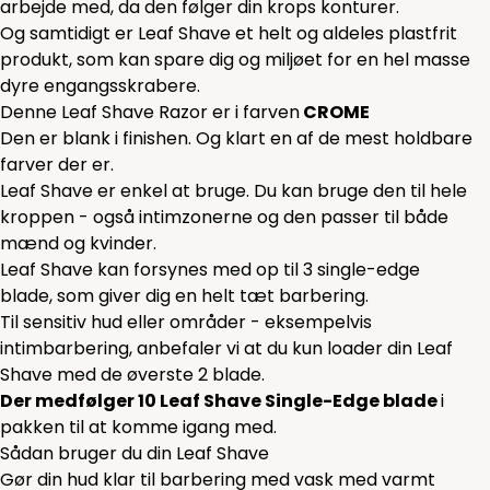
arbejde med, da den følger din krops konturer.
Og samtidigt er Leaf Shave et helt og aldeles plastfrit
produkt, som kan spare dig og miljøet for en hel masse
dyre engangsskrabere.
Denne Leaf Shave Razor er i farven
CROME
Den er blank i finishen. Og klart en af de mest holdbare
farver der er.
Leaf Shave er enkel at bruge. Du kan bruge den til hele
kroppen - også intimzonerne og den passer til både
mænd og kvinder.
Leaf Shave kan forsynes med op til 3 single-edge
blade, som giver dig en helt tæt barbering.
Til sensitiv hud eller områder - eksempelvis
intimbarbering, anbefaler vi at du kun loader din Leaf
Shave med de øverste 2 blade.
Der medfølger 10 Leaf Shave Single-Edge
blade
i
pakken til at komme igang med.
Sådan bruger du din Leaf Shave
Gør din hud klar til barbering med vask med varmt