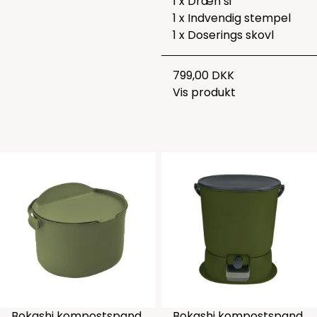
1 x Dræn si
1 x Indvendig stempel
1 x Doserings skovl
799,00 DKK
Vis produkt
Bokashi kompostspand
Bokashi kompostspand