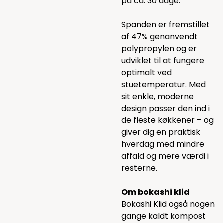
på ca. 30 dage.
Spanden er fremstillet
af 47% genanvendt
polypropylen og er
udviklet til at fungere
optimalt ved
stuetemperatur. Med
sit enkle, moderne
design passer den ind i
de fleste køkkener – og
giver dig en praktisk
hverdag med mindre
affald og mere værdi i
resterne.
Om bokashi klid
Bokashi Klid også nogen
gange kaldt kompost