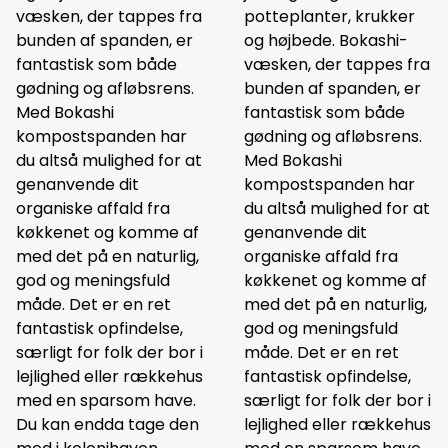
væsken, der tappes fra
potteplanter, krukker
bunden af spanden, er
og højbede. Bokashi-
fantastisk som både
væsken, der tappes fra
gødning og afløbsrens.
bunden af spanden, er
Med Bokashi
fantastisk som både
kompostspanden har
gødning og afløbsrens.
du altså mulighed for at
Med Bokashi
genanvende dit
kompostspanden har
organiske affald fra
du altså mulighed for at
køkkenet og komme af
genanvende dit
med det på en naturlig,
organiske affald fra
god og meningsfuld
køkkenet og komme af
måde. Det er en ret
med det på en naturlig,
fantastisk opfindelse,
god og meningsfuld
særligt for folk der bor i
måde. Det er en ret
lejlighed eller rækkehus
fantastisk opfindelse,
med en sparsom have.
særligt for folk der bor i
Du kan endda tage den
lejlighed eller rækkehus