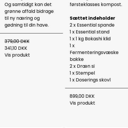
Og samtidigt kan det
førsteklasses kompost.
grønne affald bidrage
til ny næring og
Sættet indeholder
gødning til din have.
2 x Essential spande
1 x Essential stand
1 x 1 kg Bokashi klid
379,00 DKK
1 x
341,10 DKK
Fermenteringsvæske
Vis produkt
bakke
2 x Dræn si
1 x Stempel
1 x Doserings skovl
899,00 DKK
Vis produkt