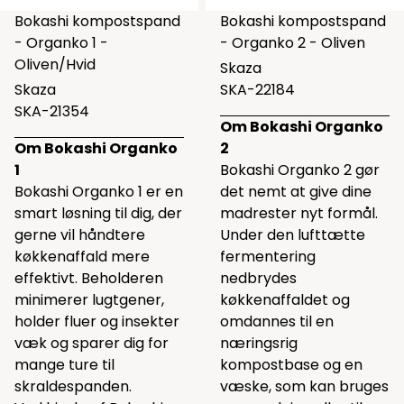
Bokashi kompostspand
Bokashi kompostspand
- Organko 1 -
- Organko 2 - Oliven
Oliven/Hvid
Skaza
Skaza
SKA-22184
SKA-21354
Om Bokashi Organko
Om Bokashi Organko
2
1
Bokashi Organko 2 gør
Bokashi Organko 1 er en
det nemt at give dine
smart løsning til dig, der
madrester nyt formål.
gerne vil håndtere
Under den lufttætte
køkkenaffald mere
fermentering
effektivt. Beholderen
nedbrydes
minimerer lugtgener,
køkkenaffaldet og
holder fluer og insekter
omdannes til en
væk og sparer dig for
næringsrig
mange ture til
kompostbase og en
skraldespanden.
væske, som kan bruges