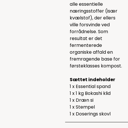
alle essentielle
næringsstoffer (især
kvælstof), der ellers
ville forsvinde ved
forrådnelse. Som
resultat er det
fermenterede
organiske affald en
fremragende base for
førsteklasses kompost.
Sættet indeholder
1 x Essential spand
1 x 1 kg Bokashi klid
1 x Dræn si
1 x Stempel
1 x Doserings skovl