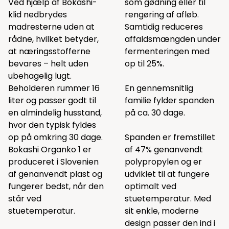
Ved hjælp af Bokashi-
som gødning eller til
klid nedbrydes
rengøring af afløb.
madresterne uden at
Samtidig reduceres
rådne, hvilket betyder,
affaldsmængden under
at næringsstofferne
fermenteringen med
bevares – helt uden
op til 25%.
ubehagelig lugt.
Beholderen rummer 16
En gennemsnitlig
liter og passer godt til
familie fylder spanden
en almindelig husstand,
på ca. 30 dage.
hvor den typisk fyldes
op på omkring 30 dage.
Spanden er fremstillet
Bokashi Organko 1 er
af 47% genanvendt
produceret i Slovenien
polypropylen og er
af genanvendt plast og
udviklet til at fungere
fungerer bedst, når den
optimalt ved
står ved
stuetemperatur. Med
stuetemperatur.
sit enkle, moderne
design passer den ind i