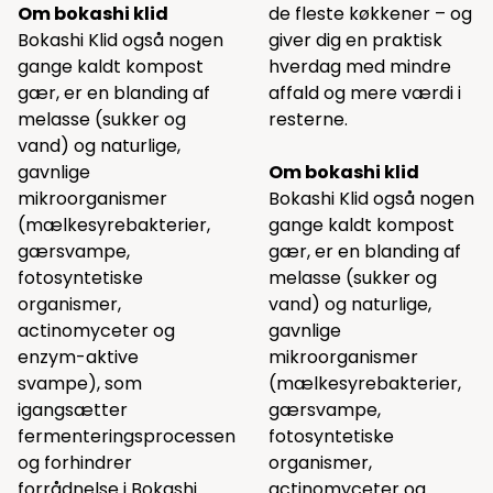
Om bokashi klid
de fleste køkkener – og
Bokashi Klid også nogen
giver dig en praktisk
gange kaldt kompost
hverdag med mindre
gær, er en blanding af
affald og mere værdi i
melasse (sukker og
resterne.
vand) og naturlige,
gavnlige
Om bokashi klid
mikroorganismer
Bokashi Klid også nogen
(mælkesyrebakterier,
gange kaldt kompost
gærsvampe,
gær, er en blanding af
fotosyntetiske
melasse (sukker og
organismer,
vand) og naturlige,
actinomyceter og
gavnlige
enzym-aktive
mikroorganismer
svampe), som
(mælkesyrebakterier,
igangsætter
gærsvampe,
fermenteringsprocessen
fotosyntetiske
og forhindrer
organismer,
forrådnelse i Bokashi
actinomyceter og