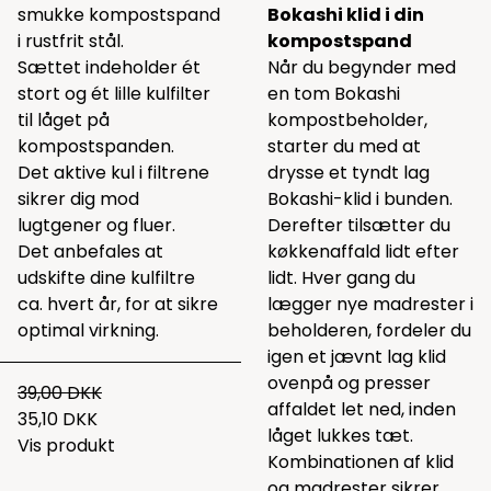
smukke kompostspand
Bokashi klid i din
i rustfrit stål.
kompostspand
Sættet indeholder ét
Når du begynder med
stort og ét lille kulfilter
en tom Bokashi
til låget på
kompostbeholder,
kompostspanden.
starter du med at
Det aktive kul i filtrene
drysse et tyndt lag
sikrer dig mod
Bokashi-klid i bunden.
lugtgener og fluer.
Derefter tilsætter du
Det anbefales at
køkkenaffald lidt efter
udskifte dine kulfiltre
lidt. Hver gang du
ca. hvert år, for at sikre
lægger nye madrester i
optimal virkning.
beholderen, fordeler du
igen et jævnt lag klid
ovenpå og presser
39,00 DKK
affaldet let ned, inden
35,10 DKK
låget lukkes tæt.
Vis produkt
Kombinationen af klid
og madrester sikrer