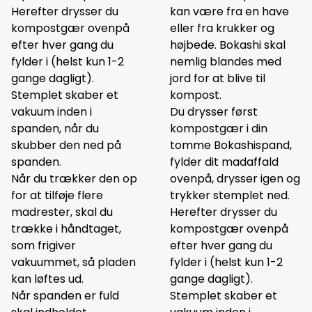
Herefter drysser du
kan være fra en have
kompostgær ovenpå
eller fra krukker og
efter hver gang du
højbede. Bokashi skal
fylder i (helst kun 1-2
nemlig blandes med
gange dagligt).
jord for at blive til
Stemplet skaber et
kompost.
vakuum inden i
Du drysser først
spanden, når du
kompostgær i din
skubber den ned på
tomme Bokashispand,
spanden.
fylder dit madaffald
Når du trækker den op
ovenpå, drysser igen og
for at tilføje flere
trykker stemplet ned.
madrester, skal du
Herefter drysser du
trække i håndtaget,
kompostgær ovenpå
som frigiver
efter hver gang du
vakuummet, så pladen
fylder i (helst kun 1-2
kan løftes ud.
gange dagligt).
Når spanden er fuld
Stemplet skaber et