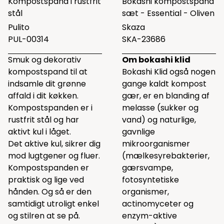
Kompostspand i rustfrit
Bokashi kompostspand
stål
sæt - Essential - Oliven
Pulito
Skaza
PUL-00314
SKA-23686
Smuk og dekorativ
Om bokashi klid
kompostspand til at
Bokashi Klid også nogen
indsamle dit grønne
gange kaldt kompost
affald i dit køkken.
gær, er en blanding af
Kompostspanden er i
melasse (sukker og
rustfrit stål og har
vand) og naturlige,
aktivt kul i låget.
gavnlige
Det aktive kul, sikrer dig
mikroorganismer
mod lugtgener og fluer.
(mælkesyrebakterier,
Kompostspanden er
gærsvampe,
praktisk og lige ved
fotosyntetiske
hånden. Og så er den
organismer,
samtidigt utroligt enkel
actinomyceter og
og stilren at se på.
enzym-aktive