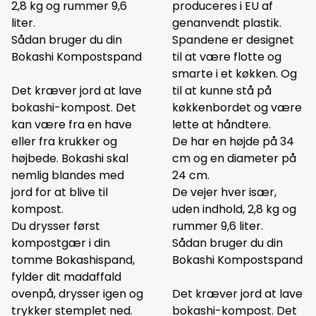
2,8 kg og rummer 9,6
produceres i EU af
liter.
genanvendt plastik.
Sådan bruger du din
Spandene er designet
Bokashi Kompostspand
til at være flotte og
smarte i et køkken. Og
Det kræver jord at lave
til at kunne stå på
bokashi-kompost. Det
køkkenbordet og være
kan være fra en have
lette at håndtere.
eller fra krukker og
De har en højde på 34
højbede. Bokashi skal
cm og en diameter på
nemlig blandes med
24 cm.
jord for at blive til
De vejer hver især,
kompost.
uden indhold, 2,8 kg og
Du drysser først
rummer 9,6 liter.
kompostgær i din
Sådan bruger du din
tomme Bokashispand,
Bokashi Kompostspand
fylder dit madaffald
ovenpå, drysser igen og
Det kræver jord at lave
trykker stemplet ned.
bokashi-kompost. Det