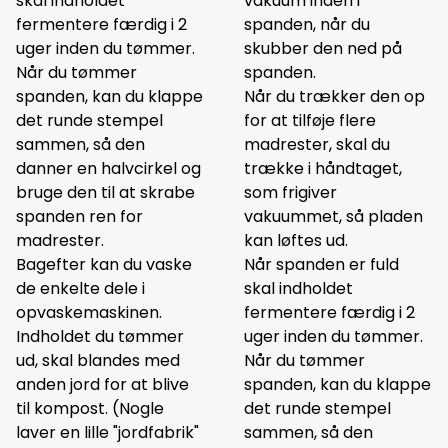
skal indholdet
vakuum inden i
fermentere færdig i 2
spanden, når du
uger inden du tømmer.
skubber den ned på
Når du tømmer
spanden.
spanden, kan du klappe
Når du trækker den op
det runde stempel
for at tilføje flere
sammen, så den
madrester, skal du
danner en halvcirkel og
trække i håndtaget,
bruge den til at skrabe
som frigiver
spanden ren for
vakuummet, så pladen
madrester.
kan løftes ud.
Bagefter kan du vaske
Når spanden er fuld
de enkelte dele i
skal indholdet
opvaskemaskinen.
fermentere færdig i 2
Indholdet du tømmer
uger inden du tømmer.
ud, skal blandes med
Når du tømmer
anden jord for at blive
spanden, kan du klappe
til kompost. (Nogle
det runde stempel
laver en lille "jordfabrik"
sammen, så den