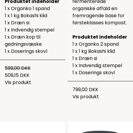
Produktet indeholder
fermenterede
1 x Organko 1 spand
organiske affald en
1 x 1 kg Bokashi klid
fremragende base for
1 x Dræn si
førsteklasses kompost.
1 x Indvendig stempel
1 x Dræn kop til
Produktet indeholder
gødningsvæske
1 x Organko 2 spand
1 x Doserings skovl
1 x 1 kg Bokashi klid
1 x Dræn si
1 x Indvendig stempel
599,00 DKK
1 x Doserings skovl
509,15 DKK
Vis produkt
799,00 DKK
Vis produkt