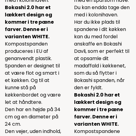
med i kolonihaven.
med en sparsom have.
Bokashi 2.0 har et
Du kan endda tage den
lækkert design og
med i kolonihaven.
kommer i tre pæne
Har du ikke plads til
farver. Denne er i
spandene i dit køkken
varianten WHITE.
kan du med fordel
Kompostspanden
anskaffe en
Bokashi
produceres i EU af
Davli
, som er perfekt til
genanvendt plastik.
at opsamle dit
Spanden er designet til
madaffald i køkkenet,
at være flot og smart i
som du så flytter i
et køkken. Og til at
Bokashi spanden, når
kunne stå på
den er fyldt.
køkkenbordet og være
Bokashi 2.0 har et
let at håndtere.
lækkert design og
Den har en højde på 34
kommer i tre pæne
cm og en diameter på
farver. Denne er i
24 cm.
varianten WHITE.
Den vejer, uden indhold,
Kompostspandene