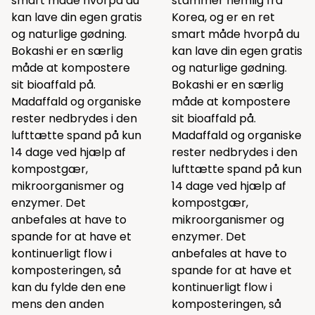
smart måde hvorpå du
stammer nemlig fra
kan lave din egen gratis
Korea, og er en ret
og naturlige gødning.
smart måde hvorpå du
Bokashi er en særlig
kan lave din egen gratis
måde at kompostere
og naturlige gødning.
sit bioaffald på.
Bokashi er en særlig
Madaffald og organiske
måde at kompostere
rester nedbrydes i den
sit bioaffald på.
lufttætte spand på kun
Madaffald og organiske
14 dage ved hjælp af
rester nedbrydes i den
kompostgær
,
lufttætte spand på kun
mikroorganismer og
14 dage ved hjælp af
enzymer. Det
kompostgær
,
anbefales at have to
mikroorganismer og
spande for at have et
enzymer. Det
kontinuerligt flow i
anbefales at have to
komposteringen, så
spande for at have et
kan du fylde den ene
kontinuerligt flow i
mens den anden
komposteringen, så