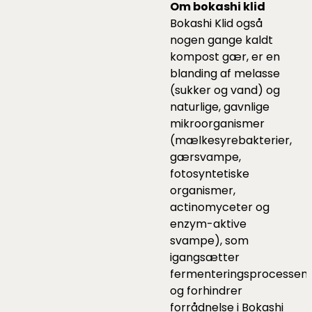
Om bokashi klid
Bokashi Klid også
nogen gange kaldt
kompost gær, er en
blanding af melasse
(sukker og vand) og
naturlige, gavnlige
mikroorganismer
(mælkesyrebakterier,
gærsvampe,
fotosyntetiske
organismer,
actinomyceter og
enzym-aktive
svampe), som
igangsætter
fermenteringsprocessen
og forhindrer
forrådnelse i Bokashi