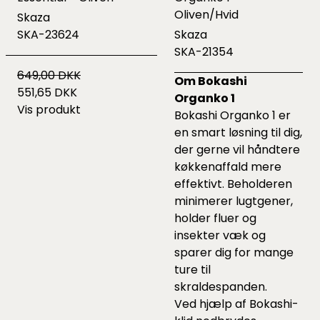
Oliven/Hvid
Skaza
SKA-23624
Skaza
SKA-21354
649,00 DKK
Om Bokashi
551,65 DKK
Organko 1
Vis produkt
Bokashi Organko 1 er
en smart løsning til dig,
der gerne vil håndtere
køkkenaffald mere
effektivt. Beholderen
minimerer lugtgener,
holder fluer og
insekter væk og
sparer dig for mange
ture til
skraldespanden.
Ved hjælp af Bokashi-