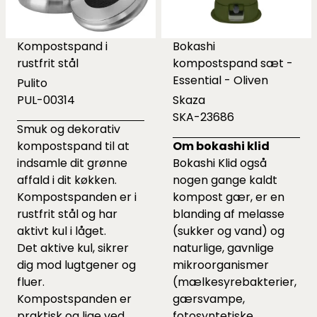
Kompostspand i
Bokashi
rustfrit stål
kompostspand sæt -
Essential - Oliven
Pulito
PUL-00314
Skaza
SKA-23686
Smuk og dekorativ
kompostspand til at
Om bokashi klid
indsamle dit grønne
Bokashi Klid også
affald i dit køkken.
nogen gange kaldt
Kompostspanden er i
kompost gær, er en
rustfrit stål og har
blanding af melasse
aktivt kul i låget.
(sukker og vand) og
Det aktive kul, sikrer
naturlige, gavnlige
dig mod lugtgener og
mikroorganismer
fluer.
(mælkesyrebakterier,
Kompostspanden er
gærsvampe,
praktisk og lige ved
fotosyntetiske