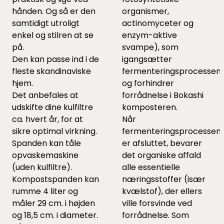
hånden. Og så er den
organismer,
samtidigt utroligt
actinomyceter og
enkel og stilren at se
enzym-aktive
på.
svampe), som
Den kan passe ind i de
igangsætter
fleste skandinaviske
fermenteringsprocessen
hjem.
og forhindrer
Det anbefales at
forrådnelse i Bokashi
udskifte dine kulfiltre
komposteren.
ca. hvert år, for at
Når
sikre optimal virkning.
fermenteringsprocessen
Spanden kan tåle
er afsluttet, bevarer
opvaskemaskine
det organiske affald
(uden kulfiltre).
alle essentielle
Kompostspanden kan
næringsstoffer (især
rumme 4 liter og
kvælstof), der ellers
måler 29 cm. i højden
ville forsvinde ved
og 18,5 cm. i diameter.
forrådnelse. Som