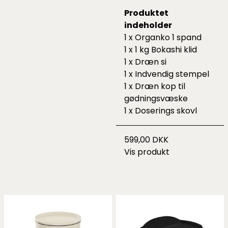
Produktet
indeholder
1 x Organko 1 spand
1 x 1 kg Bokashi klid
1 x Dræn si
1 x Indvendig stempel
1 x Dræn kop til
gødningsvæske
1 x Doserings skovl
599,00 DKK
Vis produkt