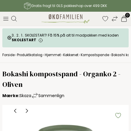
Gratis fragt til GLS pakkeshop over 499 DKK
0
3.. 2.. 1.. SKOLESTART! Få 15% på alt til madpakken med koden
SKOLESTART
Forside
Produktkatalog
Hjemmet
Køkkenet
Kompostspande
Bokashi ko
Bokashi kompostspand - Organko 2 -
Oliven
Mærke:
Skaza
Sammenlign