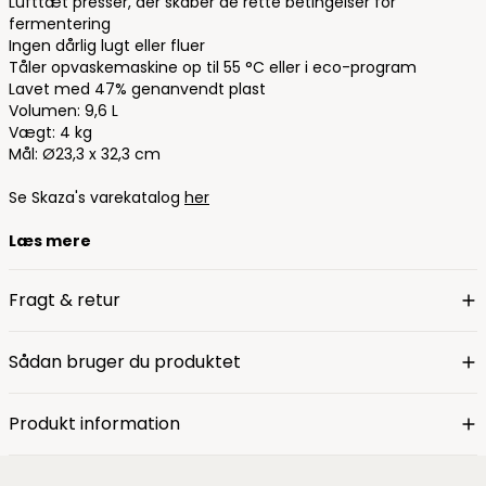
Lufttæt presser, der skaber de rette betingelser for
fermentering
Ingen dårlig lugt eller fluer
Tåler opvaskemaskine op til 55 °C eller i eco-program
Lavet med 47% genanvendt plast
Volumen: 9,6 L
Vægt: 4 kg
Mål: Ø23,3 x 32,3 cm
Se Skaza's varekatalog
her
Læs mere
Fragt & retur
Sådan bruger du produktet
Produkt information