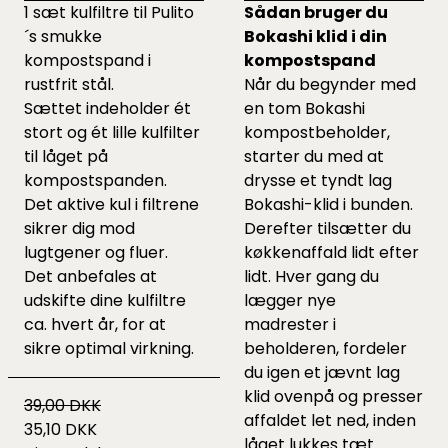
1 sæt kulfiltre til Pulito
Sådan bruger du
´s smukke
Bokashi klid i din
kompostspand i
kompostspand
rustfrit stål.
Når du begynder med
Sættet indeholder ét
en tom Bokashi
stort og ét lille kulfilter
kompostbeholder,
til låget på
starter du med at
kompostspanden.
drysse et tyndt lag
Det aktive kul i filtrene
Bokashi-klid i bunden.
sikrer dig mod
Derefter tilsætter du
lugtgener og fluer.
køkkenaffald lidt efter
Det anbefales at
lidt. Hver gang du
udskifte dine kulfiltre
lægger nye
ca. hvert år, for at
madrester i
sikre optimal virkning.
beholderen, fordeler
du igen et jævnt lag
klid ovenpå og presser
39,00 DKK
affaldet let ned, inden
35,10 DKK
låget lukkes tæt.