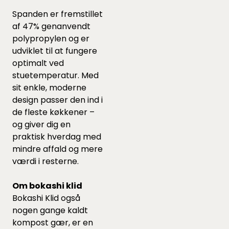
Spanden er fremstillet
af 47% genanvendt
polypropylen og er
udviklet til at fungere
optimalt ved
stuetemperatur. Med
sit enkle, moderne
design passer den ind i
de fleste køkkener –
og giver dig en
praktisk hverdag med
mindre affald og mere
værdi i resterne.
Om bokashi klid
Bokashi Klid også
nogen gange kaldt
kompost gær, er en