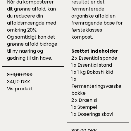
Når du komposterer
resultat er det
dit grønne affald, kan
fermenterede
du reducere din
organiske affald en
affaldsmængde med
fremragende base for
omkring 20%.
førsteklasses
Og samtidigt kan det
kompost.
grønne affald bidrage
til ny næring og
Sættet indeholder
gødning til din have.
2 x Essential spande
1 x Essential stand
1 x 1 kg Bokashi klid
379,00 DKK
1 x
341,10 DKK
Fermenteringsvæske
Vis produkt
bakke
2 x Dræn si
1 x Stempel
1 x Doserings skovl
899,00 DKK