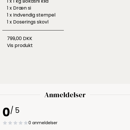
1 x 1 kg Bokashi klid
1 x Dræn si
1 x Indvendig stempel
1 x Doserings skovl
799,00 DKK
Vis produkt
Anmeldelser
0
/ 5
0 anmeldelser