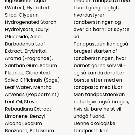
Ingredients: Aqua
med en tandpasta med
(Water), Hydrated
fluor 1 gang dagligt,
Silica, Glycerin,
hvordustyrer
Hydrogenated Starch
tandbørstningen og
Hydrolysate, Lauryl
øver dit barn i at spytte
Glucoside, Aloe
ud.
Barbadensis Leaf
Tandpastaen kan også
Extract, Erythritol,
bruges i starten af
Aroma (Fragrance),
tandbørstningen, hvor
Xanthan Gum, Sodium
barnet gerne selv vil -
Fluoride, Citric Acid,
og så kan du derefter
Salvia Officinalis (Sage)
børste efter med en
Leaf Water, Mentha
tandpasta med fluor.
Arvensis (Peppermint)
Men tandpastaenkan
Leaf Oil, Stevia
naturligvis også bruges,
Rebaudiana Extract,
hvis du bare helst vil
Limonene, Benzyl
undgå fluorid.
Alcohol, Sodium
Denne økologiske
Benzoate, Potassium
tandpasta kan