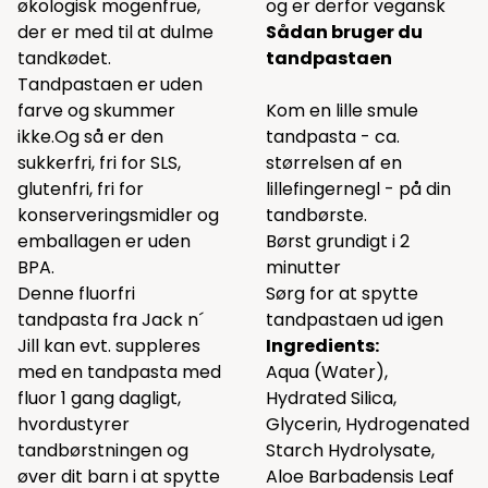
økologisk mogenfrue,
og er derfor vegansk
der er med til at dulme
Sådan bruger du
tandkødet.
tandpastaen
Tandpastaen er uden
farve og skummer
Kom en lille smule
ikke.Og så er den
tandpasta - ca.
sukkerfri, fri for SLS,
størrelsen af en
glutenfri, fri for
lillefingernegl - på din
konserveringsmidler og
tandbørste.
emballagen er uden
Børst grundigt i 2
BPA.
minutter
Denne fluorfri
Sørg for at spytte
tandpasta fra Jack n´
tandpastaen ud igen
Jill kan evt. suppleres
Ingredients:
med en tandpasta med
Aqua (Water),
fluor 1 gang dagligt,
Hydrated Silica,
hvordustyrer
Glycerin, Hydrogenated
tandbørstningen og
Starch Hydrolysate,
øver dit barn i at spytte
Aloe Barbadensis Leaf