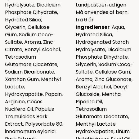
Hydrolysate, Dicalcium
tandpastaen ud igen
Phosphate Dihydrate,
Må anvendes af børn
Hydrated Silica,
fra 6 år
Glycerin, Cellulose
Ingredienser
: Aqua,
Gum, Sodium Coco-
Hydrated Silica,
Sulfate, Aroma, Zinc
Hydrogenated Starch
Citrate, Benzyl Alcohol,
Hydrolysate, Dicalcium
Tetrasodium
Phosphate Dihydrate,
Glutamate Diacetate,
Glycerin, Sodium Coco-
Sodium Bicarbonate,
Sulfate, Cellulose Gum,
Xanthan Gum, Menthyl
Aroma, Zinc Gluconate,
Lactate,
Benzyl Alcohol, Decyl
Hydroxyapatite, Papain,
Glucoside, Mentha
Arginine, Cocos
Piperita Oil,
Nucifera Oil, Populus
Tetrasodium
Tremuloides Bark
Glutamate Diacetate,
Extract, Polysorbate 80,
Menthyl Lactate,
innamomum eylanici
Hydroxyapatite, Linum
Bark Extract,
Usitatissimum Seed Oil,