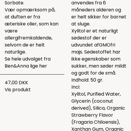
Sorbate.
anvendes fra 6
Vær opmærksom på,
måneders alderen og
at duften er fra
er helt sikker for barnet
æteriske olier, som kan
at sluge.
være
Xylitol er et naturligt
allergifremkaldende,
sødestof der er
selvom de er helt
udvundet afGMOfri
naturlige.
majs. Sødestoffet har
Se hele udvalget fra
ikke egenskaber som
Ben&Anna lige
her
sukker, men søder mildt
og godt for de små.
Indhold: 50 gr.
47,00 DKK
Inci:
Vis produkt
Xylitol, Purified Water,
Glycerin (coconut
derived), SIlica, Organic
Strawberry Flavor
(Fragaria Chiloensis),
Xanthan Gum, Organic