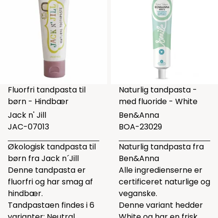
Fluorfri tandpasta til
Naturlig tandpasta -
børn - Hindbær
med fluoride - White
Jack n' Jill
Ben&Anna
JAC-07013
BOA-23029
Økologisk tandpasta til
Naturlig tandpasta fra
børn fra Jack n´Jill
Ben&Anna
Denne tandpasta er
Alle ingredienserne er
fluorfri og har smag af
certificeret naturlige og
hindbær.
veganske.
Tandpastaen findes i 6
Denne variant hedder
varianter: Neutral,
White og har en frisk