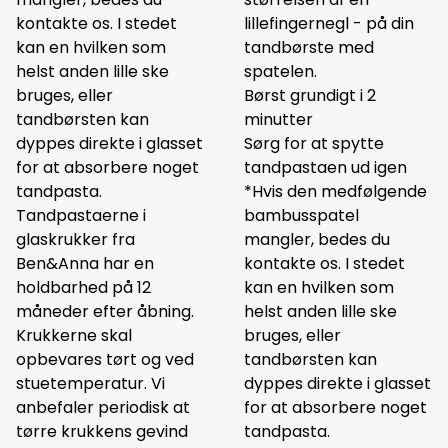
kontakte os. I stedet
lillefingernegl - på din
kan en hvilken som
tandbørste med
helst anden lille ske
spatelen.
bruges, eller
Børst grundigt i 2
tandbørsten kan
minutter
dyppes direkte i glasset
Sørg for at spytte
for at absorbere noget
tandpastaen ud igen
tandpasta.
*Hvis den medfølgende
Tandpastaerne i
bambusspatel
glaskrukker fra
mangler, bedes du
Ben&Anna har en
kontakte os. I stedet
holdbarhed på 12
kan en hvilken som
måneder efter åbning.
helst anden lille ske
Krukkerne skal
bruges, eller
opbevares tørt og ved
tandbørsten kan
stuetemperatur. Vi
dyppes direkte i glasset
anbefaler periodisk at
for at absorbere noget
tørre krukkens gevind
tandpasta.