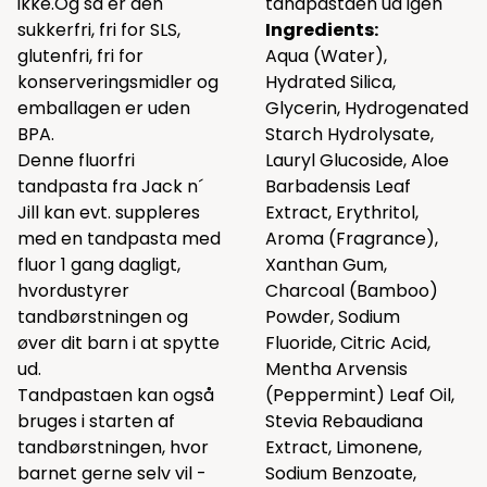
ikke.Og så er den
tandpastaen ud igen
sukkerfri, fri for SLS,
Ingredients:
glutenfri, fri for
Aqua (Water),
konserveringsmidler og
Hydrated Silica,
emballagen er uden
Glycerin, Hydrogenated
BPA.
Starch Hydrolysate,
Denne fluorfri
Lauryl Glucoside, Aloe
tandpasta fra Jack n´
Barbadensis Leaf
Jill kan evt. suppleres
Extract, Erythritol,
med en tandpasta med
Aroma (Fragrance),
fluor 1 gang dagligt,
Xanthan Gum,
hvordustyrer
Charcoal (Bamboo)
tandbørstningen og
Powder, Sodium
øver dit barn i at spytte
Fluoride, Citric Acid,
ud.
Mentha Arvensis
Tandpastaen kan også
(Peppermint) Leaf Oil,
bruges i starten af
Stevia Rebaudiana
tandbørstningen, hvor
Extract, Limonene,
barnet gerne selv vil -
Sodium Benzoate,