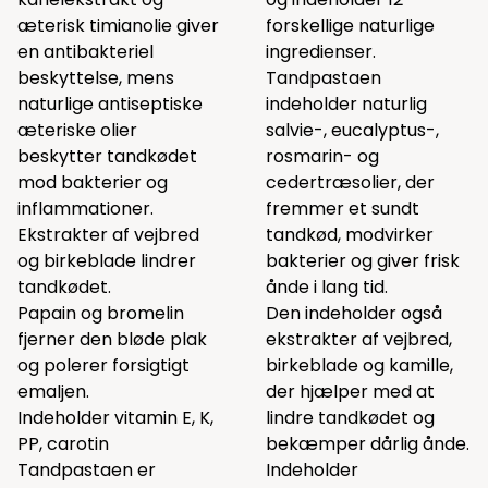
æterisk timianolie giver
forskellige naturlige
en antibakteriel
ingredienser.
beskyttelse, mens
Tandpastaen
naturlige antiseptiske
indeholder naturlig
æteriske olier
salvie-, eucalyptus-,
beskytter tandkødet
rosmarin- og
mod bakterier og
cedertræsolier, der
inflammationer.
fremmer et sundt
Ekstrakter af vejbred
tandkød, modvirker
og birkeblade lindrer
bakterier og giver frisk
tandkødet.
ånde i lang tid.
Papain og bromelin
Den indeholder også
fjerner den bløde plak
ekstrakter af vejbred,
og polerer forsigtigt
birkeblade og kamille,
emaljen.
der hjælper med at
Indeholder vitamin E, K,
lindre tandkødet og
PP, carotin
bekæmper dårlig ånde.
Tandpastaen er
Indeholder