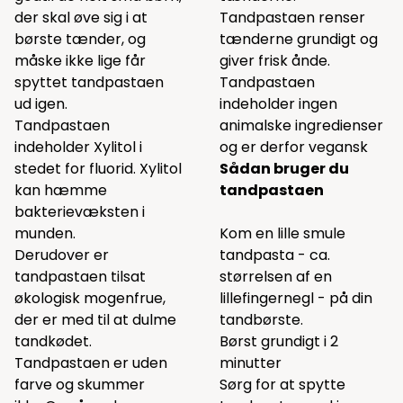
der skal øve sig i at
Tandpastaen renser
børste tænder, og
tænderne grundigt og
måske ikke lige får
giver frisk ånde.
spyttet tandpastaen
Tandpastaen
ud igen.
indeholder ingen
Tandpastaen
animalske ingredienser
indeholder Xylitol i
og er derfor vegansk
stedet for fluorid. Xylitol
Sådan bruger du
kan hæmme
tandpastaen
bakterievæksten i
munden.
Kom en lille smule
Derudover er
tandpasta - ca.
tandpastaen tilsat
størrelsen af en
økologisk mogenfrue,
lillefingernegl - på din
der er med til at dulme
tandbørste.
tandkødet.
Børst grundigt i 2
Tandpastaen er uden
minutter
farve og skummer
Sørg for at spytte