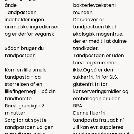
ånde.
bakterievæksten i
Tandpastaen
munden.
indeholder ingen
Derudover er
animalske ingredienser
tandpastaen tilsat
og er derfor vegansk
økologisk mogenfrue,
der er med til at dulme
Sådan bruger du
tandkødet.
tandpastaen
Tandpastaen er uden
farve og skummer
Kom en lille smule
ikke.Og så er den
tandpasta - ca.
sukkerfri, fri for SLS,
størrelsen af en
glutenfri, fri for
lillefingernegl - på din
konserveringsmidler og
tandbørste.
emballagen er uden
Børst grundigt i 2
BPA.
minutter
Denne fluorfri
Sørg for at spytte
tandpasta fra Jack n´
tandpastaen ud igen
Jill kan evt. suppleres