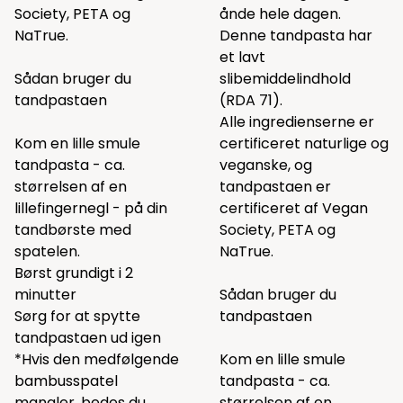
Society, PETA og
ånde hele dagen.
NaTrue.
Denne tandpasta har
et lavt
Sådan bruger du
slibemiddelindhold
tandpastaen
(RDA 71).
Alle ingredienserne er
Kom en lille smule
certificeret naturlige og
tandpasta - ca.
veganske, og
størrelsen af en
tandpastaen er
lillefingernegl - på din
certificeret af Vegan
tandbørste med
Society, PETA og
spatelen.
NaTrue.
Børst grundigt i 2
minutter
Sådan bruger du
Sørg for at spytte
tandpastaen
tandpastaen ud igen
*Hvis den medfølgende
Kom en lille smule
bambusspatel
tandpasta - ca.
mangler, bedes du
størrelsen af en