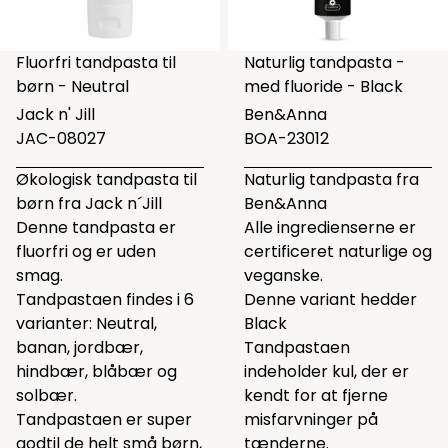
Fluorfri tandpasta til
Naturlig tandpasta -
børn - Neutral
med fluoride - Black
Jack n' Jill
Ben&Anna
JAC-08027
BOA-23012
Økologisk tandpasta til
Naturlig tandpasta fra
børn fra Jack n´Jill
Ben&Anna
Denne tandpasta er
Alle ingredienserne er
fluorfri og er uden
certificeret naturlige og
smag.
veganske.
Tandpastaen findes i 6
Denne variant hedder
varianter: Neutral,
Black
banan, jordbær,
Tandpastaen
hindbær, blåbær og
indeholder kul, der er
solbær.
kendt for at fjerne
Tandpastaen er super
misfarvninger på
godtil de helt små børn,
tænderne.