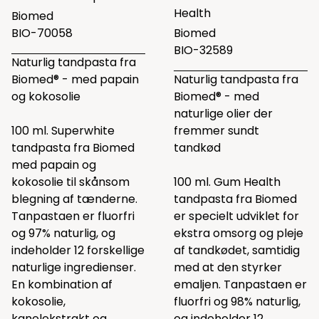
Health
Biomed
BIO-70058
Biomed
BIO-32589
Naturlig tandpasta fra
Biomed® - med papain
Naturlig tandpasta fra
og kokosolie
Biomed® - med
naturlige olier der
100 ml. Superwhite
fremmer sundt
tandpasta fra Biomed
tandkød
med papain og
kokosolie til skånsom
100 ml. Gum Health
blegning af tænderne.
tandpasta fra Biomed
Tanpastaen er fluorfri
er specielt udviklet for
og 97% naturlig, og
ekstra omsorg og pleje
indeholder 12 forskellige
af tandkødet, samtidig
naturlige ingredienser.
med at den styrker
En kombination af
emaljen. Tanpastaen er
kokosolie,
fluorfri og 98% naturlig,
kanelekstrakt og
og indeholder 12