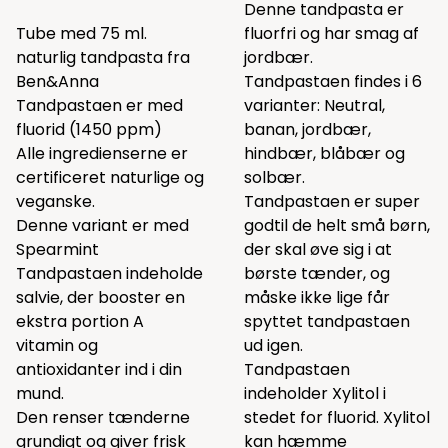
Denne tandpasta er
Tube med 75 ml.
fluorfri og har smag af
naturlig tandpasta fra
jordbær.
Ben&Anna
Tandpastaen findes i 6
Tandpastaen er med
varianter: Neutral,
fluorid (1450 ppm)
banan, jordbær,
Alle ingredienserne er
hindbær, blåbær og
certificeret naturlige og
solbær.
veganske.
Tandpastaen er super
Denne variant er med
godtil de helt små børn,
Spearmint
der skal øve sig i at
Tandpastaen indeholde
børste tænder, og
salvie, der booster en
måske ikke lige får
ekstra portion A
spyttet tandpastaen
vitamin og
ud igen.
antioxidanter ind i din
Tandpastaen
mund.
indeholder Xylitol i
Den renser tænderne
stedet for fluorid. Xylitol
grundigt og giver frisk
kan hæmme