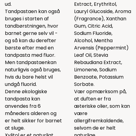
ud.
Extract, Erythritol,
Tandpastaen kan også
Lauryl Glucoside, Aroma
bruges i starten af
(Fragrance), Xanthan
tandbørstningen, hvor
Gum, Citric Acid,
barnet gerne selv vil -
Sodium Fluoride,
og så kan du derefter
Alcohol, Mentha
børste efter med en
Arvensis (Peppermint)
tandpasta med fluor.
Leaf Oil, Stevia
Men tandpastaenkan
Rebaudiana Extract,
naturligvis også bruges,
Limonene, Sodium
hvis du bare helst vil
Benzoate, Potassium
undgå fluorid.
Sorbate.
Denne økologiske
Vær opmærksom på,
tandpasta kan
at duften er fra
anvendes fra 6
æteriske olier, som kan
måneders alderen og
være
er helt sikker for barnet
allergifremkaldende,
at sluge.
selvom de er helt
Xylitol er et naturligt
naturlige.