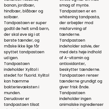
banan, jordbær,
smag af mynte.
hindbær, blåbær og
Tandpastaen er en
solbær.
whitening tandpasta,
Tandpastaen er super
der arbejder mod
godtil de helt små børn,
misfarvning af
der skal øve sig i at
tænderne.
børste tænder, og
Tandpastaen
måske ikke lige får
indeholder salvie, der
spyttet tandpastaen
med dets høje indhold
ud igen.
af A-vitamin og
Tandpastaen
antioxidanter,
indeholder Xylitol i
beskytter tænderne.
stedet for fluorid. Xylitol
Tandpastaen renser
kan hæmme
tænderne grundigt og
bakterievæksten i
giver frisk ånde.
munden.
Tandpastaen
Derudover er
indeholder ingen
tandpastaen tilsat
animalske ingredienser