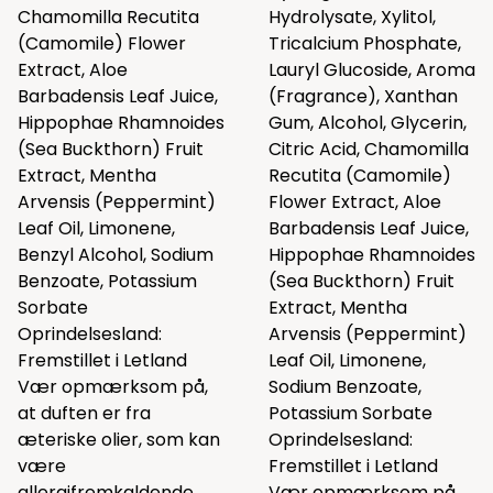
Chamomilla Recutita
Hydrolysate, Xylitol,
(Camomile) Flower
Tricalcium Phosphate,
Extract, Aloe
Lauryl Glucoside, Aroma
Barbadensis Leaf Juice,
(Fragrance), Xanthan
Hippophae Rhamnoides
Gum, Alcohol, Glycerin,
(Sea Buckthorn) Fruit
Citric Acid, Chamomilla
Extract, Mentha
Recutita (Camomile)
Arvensis (Peppermint)
Flower Extract, Aloe
Leaf Oil, Limonene,
Barbadensis Leaf Juice,
Benzyl Alcohol, Sodium
Hippophae Rhamnoides
Benzoate, Potassium
(Sea Buckthorn) Fruit
Sorbate
Extract, Mentha
Oprindelsesland:
Arvensis (Peppermint)
Fremstillet i Letland
Leaf Oil, Limonene,
Vær opmærksom på,
Sodium Benzoate,
at duften er fra
Potassium Sorbate
æteriske olier, som kan
Oprindelsesland:
være
Fremstillet i Letland
allergifremkaldende,
Vær opmærksom på,