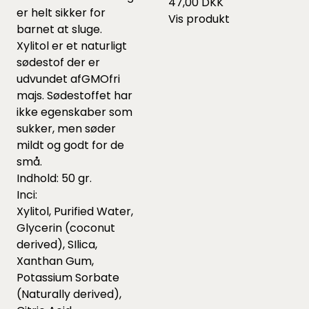
47,00 DKK
er helt sikker for
Vis produkt
barnet at sluge.
Xylitol er et naturligt
sødestof der er
udvundet afGMOfri
majs. Sødestoffet har
ikke egenskaber som
sukker, men søder
mildt og godt for de
små.
Indhold: 50 gr.
Inci:
Xylitol, Purified Water,
Glycerin (coconut
derived), SIlica,
Xanthan Gum,
Potassium Sorbate
(Naturally derived),