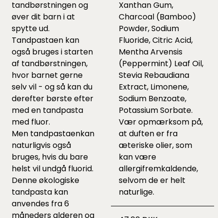
tandbørstningen og
Xanthan Gum,
øver dit barn i at
Charcoal (Bamboo)
spytte ud.
Powder, Sodium
Tandpastaen kan
Fluoride, Citric Acid,
også bruges i starten
Mentha Arvensis
af tandbørstningen,
(Peppermint) Leaf Oil,
hvor barnet gerne
Stevia Rebaudiana
selv vil - og så kan du
Extract, Limonene,
derefter børste efter
Sodium Benzoate,
med en tandpasta
Potassium Sorbate.
med fluor.
Vær opmærksom på,
Men tandpastaenkan
at duften er fra
naturligvis også
æteriske olier, som
bruges, hvis du bare
kan være
helst vil undgå fluorid.
allergifremkaldende,
Denne økologiske
selvom de er helt
tandpasta kan
naturlige.
anvendes fra 6
måneders alderen og