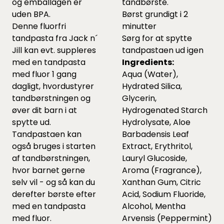
og emballagen er
tandbørste.
uden BPA.
Børst grundigt i 2
Denne fluorfri
minutter
tandpasta fra Jack n´
Sørg for at spytte
Jill kan evt. suppleres
tandpastaen ud igen
med en tandpasta
Ingredients:
med fluor 1 gang
Aqua (Water),
dagligt, hvordustyrer
Hydrated Silica,
tandbørstningen og
Glycerin,
øver dit barn i at
Hydrogenated Starch
spytte ud.
Hydrolysate, Aloe
Tandpastaen kan
Barbadensis Leaf
også bruges i starten
Extract, Erythritol,
af tandbørstningen,
Lauryl Glucoside,
hvor barnet gerne
Aroma (Fragrance),
selv vil - og så kan du
Xanthan Gum, Citric
derefter børste efter
Acid, Sodium Fluoride,
med en tandpasta
Alcohol, Mentha
med fluor.
Arvensis (Peppermint)