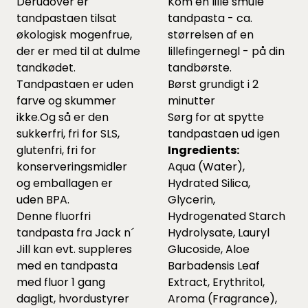
Derudover er
Kom en lille smule
tandpastaen tilsat
tandpasta - ca.
økologisk mogenfrue,
størrelsen af en
der er med til at dulme
lillefingernegl - på din
tandkødet.
tandbørste.
Tandpastaen er uden
Børst grundigt i 2
farve og skummer
minutter
ikke.Og så er den
Sørg for at spytte
sukkerfri, fri for SLS,
tandpastaen ud igen
glutenfri, fri for
Ingredients:
konserveringsmidler
Aqua (Water),
og emballagen er
Hydrated Silica,
uden BPA.
Glycerin,
Denne fluorfri
Hydrogenated Starch
tandpasta fra Jack n´
Hydrolysate, Lauryl
Jill kan evt. suppleres
Glucoside, Aloe
med en tandpasta
Barbadensis Leaf
med fluor 1 gang
Extract, Erythritol,
dagligt, hvordustyrer
Aroma (Fragrance),