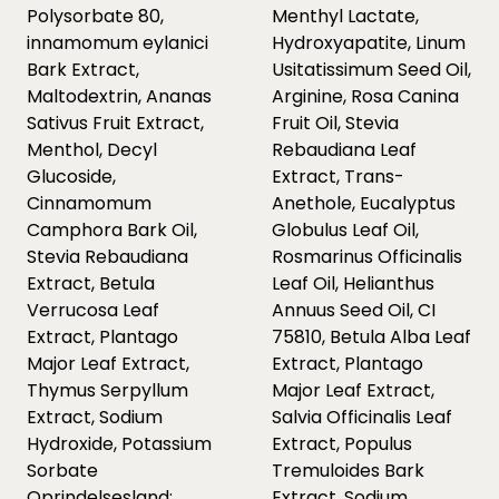
Polysorbate 80,
Menthyl Lactate,
innamomum eylanici
Hydroxyapatite, Linum
Bark Extract,
Usitatissimum Seed Oil,
Maltodextrin, Ananas
Arginine, Rosa Canina
Sativus Fruit Extract,
Fruit Oil, Stevia
Menthol, Decyl
Rebaudiana Leaf
Glucoside,
Extract, Trans-
Cinnamomum
Anethole, Eucalyptus
Camphora Bark Oil,
Globulus Leaf Oil,
Stevia Rebaudiana
Rosmarinus Officinalis
Extract, Betula
Leaf Oil, Helianthus
Verrucosa Leaf
Annuus Seed Oil, CI
Extract, Plantago
75810, Betula Alba Leaf
Major Leaf Extract,
Extract, Plantago
Thymus Serpyllum
Major Leaf Extract,
Extract, Sodium
Salvia Officinalis Leaf
Hydroxide, Potassium
Extract, Populus
Sorbate
Tremuloides Bark
Oprindelsesland:
Extract, Sodium