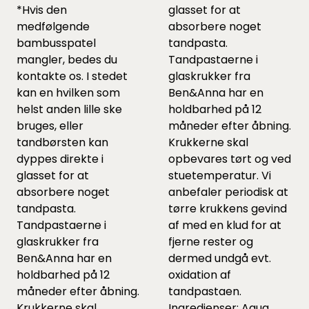
*Hvis den
glasset for at
medfølgende
absorbere noget
bambusspatel
tandpasta.
mangler, bedes du
Tandpastaerne i
kontakte os. I stedet
glaskrukker fra
kan en hvilken som
Ben&Anna har en
helst anden lille ske
holdbarhed på 12
bruges, eller
måneder efter åbning.
tandbørsten kan
Krukkerne skal
dyppes direkte i
opbevares tørt og ved
glasset for at
stuetemperatur. Vi
absorbere noget
anbefaler periodisk at
tandpasta.
tørre krukkens gevind
Tandpastaerne i
af med en klud for at
glaskrukker fra
fjerne rester og
Ben&Anna har en
dermed undgå evt.
holdbarhed på 12
oxidation af
måneder efter åbning.
tandpastaen.
Krukkerne skal
Ingredienser: Aqua