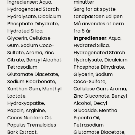
Ingredienser: Aqua,
minutter
Hydrogenated Starch
Sørg for at spytte
Hydrolysate, Dicalcium
tandpastaen ud igen
Phosphate Dihydrate,
Må anvendes af børn
Hydrated Silica,
fra 6 år
Glycerin, Cellulose
Ingredienser
: Aqua,
Gum, Sodium Coco-
Hydrated Silica,
Sulfate, Aroma, Zinc
Hydrogenated Starch
Citrate, Benzyl Alcohol,
Hydrolysate, Dicalcium
Tetrasodium
Phosphate Dihydrate,
Glutamate Diacetate,
Glycerin, Sodium
Sodium Bicarbonate,
Coco-Sulfate,
Xanthan Gum, Menthyl
Cellulose Gum, Aroma,
Lactate,
Zinc Gluconate, Benzyl
Hydroxyapatite,
Alcohol, Decyl
Papain, Arginine,
Glucoside, Mentha
Cocos Nucifera Oil,
Piperita Oil,
Populus Tremuloides
Tetrasodium
Bark Extract,
Glutamate Diacetate,