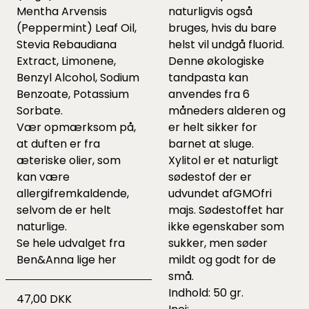
Mentha Arvensis
naturligvis også
(Peppermint) Leaf Oil,
bruges, hvis du bare
Stevia Rebaudiana
helst vil undgå fluorid.
Extract, Limonene,
Denne økologiske
Benzyl Alcohol, Sodium
tandpasta kan
Benzoate, Potassium
anvendes fra 6
Sorbate.
måneders alderen og
Vær opmærksom på,
er helt sikker for
at duften er fra
barnet at sluge.
æteriske olier, som
Xylitol er et naturligt
kan være
sødestof der er
allergifremkaldende,
udvundet afGMOfri
selvom de er helt
majs. Sødestoffet har
naturlige.
ikke egenskaber som
Se hele udvalget fra
sukker, men søder
Ben&Anna lige
her
mildt og godt for de
små.
Indhold: 50 gr.
47,00 DKK