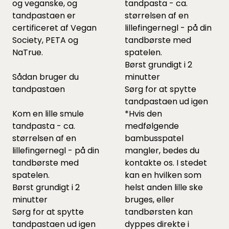
og veganske, og
tandpasta - ca.
tandpastaen er
størrelsen af en
certificeret af Vegan
lillefingernegl - på din
Society, PETA og
tandbørste med
NaTrue.
spatelen.
Børst grundigt i 2
Sådan bruger du
minutter
tandpastaen
Sørg for at spytte
tandpastaen ud igen
Kom en lille smule
*Hvis den
tandpasta - ca.
medfølgende
størrelsen af en
bambusspatel
lillefingernegl - på din
mangler, bedes du
tandbørste med
kontakte os. I stedet
spatelen.
kan en hvilken som
Børst grundigt i 2
helst anden lille ske
minutter
bruges, eller
Sørg for at spytte
tandbørsten kan
tandpastaen ud igen
dyppes direkte i