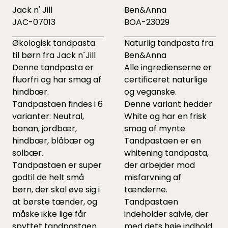
Jack n' Jill
Ben&Anna
JAC-07013
BOA-23029
Økologisk tandpasta
Naturlig tandpasta fra
til børn fra Jack n´Jill
Ben&Anna
Denne tandpasta er
Alle ingredienserne er
fluorfri og har smag af
certificeret naturlige
hindbær.
og veganske.
Tandpastaen findes i 6
Denne variant hedder
varianter: Neutral,
White og har en frisk
banan, jordbær,
smag af mynte.
hindbær, blåbær og
Tandpastaen er en
solbær.
whitening tandpasta,
Tandpastaen er super
der arbejder mod
godtil de helt små
misfarvning af
børn, der skal øve sig i
tænderne.
at børste tænder, og
Tandpastaen
måske ikke lige får
indeholder salvie, der
spyttet tandpastaen
med dets høje indhold