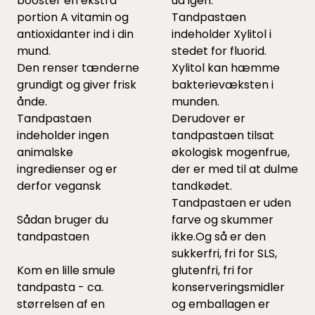
booster en ekstra
ud igen.
portion A vitamin og
Tandpastaen
antioxidanter ind i din
indeholder Xylitol i
mund.
stedet for fluorid.
Den renser tænderne
Xylitol kan hæmme
grundigt og giver frisk
bakterievæksten i
ånde.
munden.
Tandpastaen
Derudover er
indeholder ingen
tandpastaen tilsat
animalske
økologisk mogenfrue,
ingredienser og er
der er med til at dulme
derfor vegansk
tandkødet.
Tandpastaen er uden
Sådan bruger du
farve og skummer
tandpastaen
ikke.Og så er den
sukkerfri, fri for SLS,
Kom en lille smule
glutenfri, fri for
tandpasta - ca.
konserveringsmidler
størrelsen af en
og emballagen er