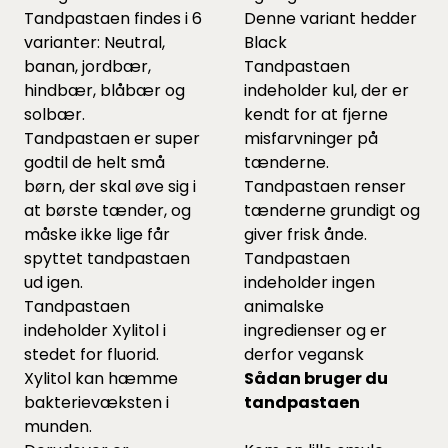
Tandpastaen findes i 6
Denne variant hedder
varianter: Neutral,
Black
banan, jordbær,
Tandpastaen
hindbær, blåbær og
indeholder kul, der er
solbær.
kendt for at fjerne
Tandpastaen er super
misfarvninger på
godtil de helt små
tænderne.
børn, der skal øve sig i
Tandpastaen renser
at børste tænder, og
tænderne grundigt og
måske ikke lige får
giver frisk ånde.
spyttet tandpastaen
Tandpastaen
ud igen.
indeholder ingen
Tandpastaen
animalske
indeholder Xylitol i
ingredienser og er
stedet for fluorid.
derfor vegansk
Xylitol kan hæmme
Sådan bruger du
bakterievæksten i
tandpastaen
munden.