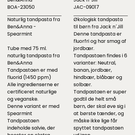
BOA-23050
JAC-09017
Naturlig tandpasta fra
Økologisk tandpasta
Ben&Anna -
til børn fra Jack n´Jill
Spearmint
Denne tandpasta er
fluorfri og har smag af
Tube med 75 ml.
jordbær.
naturlig tandpasta fra
Tandpastaen findes i 6
Ben&Anna
varianter: Neutral,
Tandpastaen er med
banan, jordbær,
fluorid (1450 ppm)
hindbær, blåbær og
Alle ingredienserne er
solbær.
certificeret naturlige
Tandpastaen er super
og veganske.
godtil de helt små
Denne variant er med
børn, der skal øve sig i
Spearmint
at børste tænder, og
Tandpastaen
måske ikke lige får
indeholde salvie, der
spyttet tandpastaen