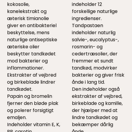
kokosolie,
indeholder 12
kanelekstrakt og
forskellige naturlige
æterisk timianolie
ingredienser.
giver en antibakteriel
Tandpastaen
beskyttelse, mens
indeholder naturlig
naturlige antiseptiske
salvie-, eucalyptus-,
æteriske olier
rosmarin- og
beskytter tandkødet
cedertræsolier, der
mod bakterier og
fremmer et sundt
inflammationer.
tandkød, modvirker
Ekstrakter af vejbred
bakterier og giver frisk
og birkeblade lindrer
ånde i lang tid.
tandkødet.
Den indeholder også
Papain og bromelin
ekstrakter af vejbred,
fjerner den bløde plak
birkeblade og kamille,
og polerer forsigtigt
der hjælper med at
emaljen.
lindre tandkødet og
Indeholder vitamin E, K,
bekæmper dårlig
PP, carotin
ånde.