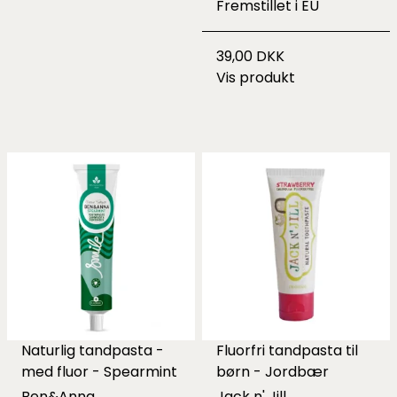
Fremstillet i EU
39,00 DKK
Vis produkt
Naturlig tandpasta -
Fluorfri tandpasta til
med fluor - Spearmint
børn - Jordbær
Ben&Anna
Jack n' Jill