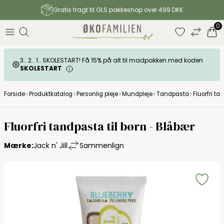
Gratis fragt til GLS pakkeshop over 499 DKK
0
3.. 2.. 1.. SKOLESTART! Få 15% på alt til madpakken med koden
SKOLESTART
Forside
Produktkatalog
Personlig pleje
Mundpleje
Tandpasta
Fluorfri ta
Fluorfri tandpasta til børn - Blåbær
Mærke:
Jack n' Jill
Sammenlign