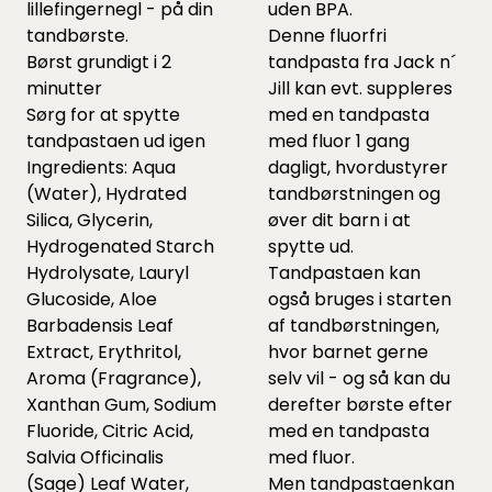
lillefingernegl - på din
uden BPA.
tandbørste.
Denne fluorfri
Børst grundigt i 2
tandpasta fra Jack n´
minutter
Jill kan evt. suppleres
Sørg for at spytte
med en tandpasta
tandpastaen ud igen
med fluor 1 gang
Ingredients: Aqua
dagligt, hvordustyrer
(Water), Hydrated
tandbørstningen og
Silica, Glycerin,
øver dit barn i at
Hydrogenated Starch
spytte ud.
Hydrolysate, Lauryl
Tandpastaen kan
Glucoside, Aloe
også bruges i starten
Barbadensis Leaf
af tandbørstningen,
Extract, Erythritol,
hvor barnet gerne
Aroma (Fragrance),
selv vil - og så kan du
Xanthan Gum, Sodium
derefter børste efter
Fluoride, Citric Acid,
med en tandpasta
Salvia Officinalis
med fluor.
(Sage) Leaf Water,
Men tandpastaenkan