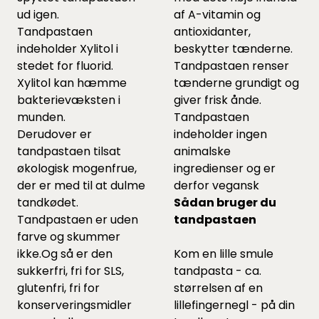
ud igen.
af A-vitamin og
Tandpastaen
antioxidanter,
indeholder Xylitol i
beskytter tænderne.
stedet for fluorid.
Tandpastaen renser
Xylitol kan hæmme
tænderne grundigt og
bakterievæksten i
giver frisk ånde.
munden.
Tandpastaen
Derudover er
indeholder ingen
tandpastaen tilsat
animalske
økologisk mogenfrue,
ingredienser og er
der er med til at dulme
derfor vegansk
tandkødet.
Sådan bruger du
Tandpastaen er uden
tandpastaen
farve og skummer
ikke.Og så er den
Kom en lille smule
sukkerfri, fri for SLS,
tandpasta - ca.
glutenfri, fri for
størrelsen af en
konserveringsmidler
lillefingernegl - på din