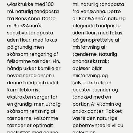
Glaskrukke med 100
ml. naturlig tandpasta
ml. naturlig tandpasta
fra Ben&Anna. Dette
fra Ben&Anna. Dette
er Ben&Anna's naturlig
er Ben&Anna's
blegende tandpasta
sensitive tandpasta
uden flour, med fokus
uden flour, med fokus
på genoprettelse af
på grundig men
misfarvning af
skånsom rengøring af
tænderne. Naturlig
følsomme tænder. Fin,
ananasekstrakt
håndplukket kamille er
opløser blidt
hovedingrediensen i
misfarvning, og
denne tandpasta, idet
salvieekstrakten
kamilleblomst
booster tænder og
ekstrakten sørger for
tandkød med en
en grundig, men utrolig
portion A-vitamin og
skånsom rensning af
antioxidanter. Takket
tænderne. Følsomme
være den naturlige
tænder er optimalt
pebermynteolie vil du
beskyttet med denne
opleve en