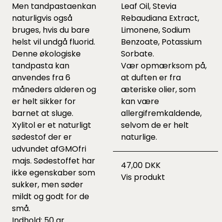
Men tandpastaenkan
Leaf Oil, Stevia
naturligvis også
Rebaudiana Extract,
bruges, hvis du bare
Limonene, Sodium
helst vil undgå fluorid.
Benzoate, Potassium
Denne økologiske
Sorbate.
tandpasta kan
Vær opmærksom på,
anvendes fra 6
at duften er fra
måneders alderen og
æteriske olier, som
er helt sikker for
kan være
barnet at sluge.
allergifremkaldende,
Xylitol er et naturligt
selvom de er helt
sødestof der er
naturlige.
udvundet afGMOfri
majs. Sødestoffet har
47,00 DKK
ikke egenskaber som
Vis produkt
sukker, men søder
mildt og godt for de
små.
Indhold: 50 gr.