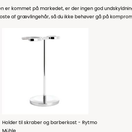
 er kommet på markedet, er der ingen god undskyldning f
te af grævlingehår, så du ikke behøver gå på kompromis 
Holder til skraber og barberkost - Rytmo
Mühle