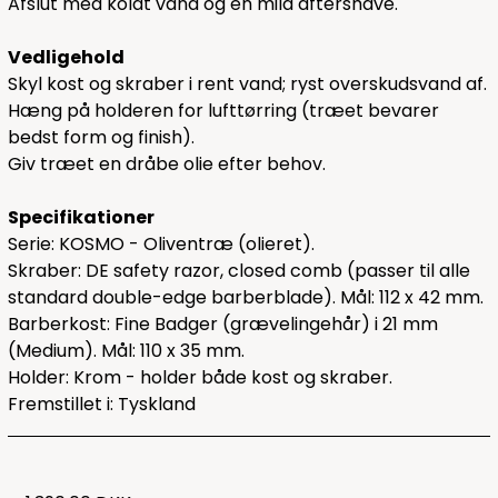
Afslut med koldt vand og en mild aftershave.
Vedligehold
Skyl kost og skraber i rent vand; ryst overskudsvand af.
Hæng på holderen for lufttørring (træet bevarer
bedst form og finish).
Giv træet en dråbe olie efter behov.
Specifikationer
Serie: KOSMO - Oliventræ (olieret).
Skraber: DE safety razor, closed comb (passer til alle
standard double-edge barberblade). Mål: 112 x 42 mm.
Barberkost: Fine Badger (grævelingehår) i 21 mm
(Medium). Mål: 110 x 35 mm.
Holder: Krom - holder både kost og skraber.
Fremstillet i: Tyskland