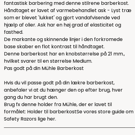
fantastisk barbering med denne stilrene barberkost.
Håndtaget er lavet af varmebehandlet ask - Lyst træ
som er blevet 'lukket' og gjort vandafvisende ved
hjælp af olier. Ask har en høj grad af elasticitet og
fasthed.
De markante og skinnende linjer i den forkromede
base skaber en flot kontrast til håndtaget.
Denne barberkost har en knobstørrelse på 21 mm.,
hvilket svarer til en størrelse Medium.
Pas godt på din Mühle Barberkost
Hvis du vil passe godt på din lækre barberkost,
anbefaler vi at du hænger den op efter brug, hver
gang du har brugt den.
Brug fx denne holder fra Mühle, der er lavet til
formålet:
Holder til barberkost
Se vores store guide om
Safety Razors lige
her.