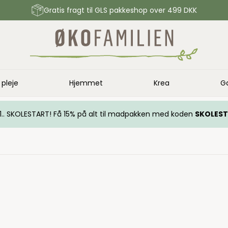
Gratis fragt til GLS pakkeshop over 499 DKK
 pleje
Hjemmet
Krea
G
.. 1.. SKOLESTART! Få 15% på alt til madpakken med koden
SKOLES