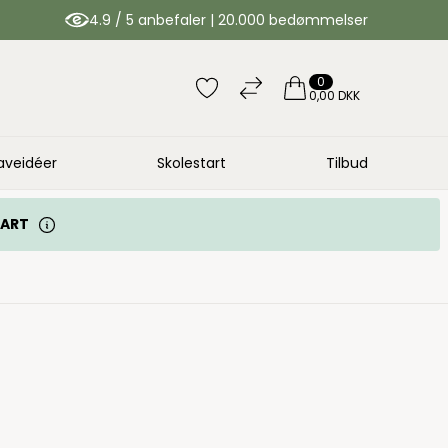
4.9 / 5 anbefaler | 20.000 bedømmelser
0
0,00 DKK
aveidéer
Skolestart
Tilbud
TART