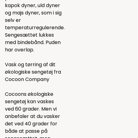
kapok dyner
,
uld dyner
og
majs dyner
, som i sig
selv er
temperaturregulerende.
Sengesættet lukkes
med bindebånd. Puden
har overlap.
Vask og tørring af dit
økologiske sengetøj fra
Cocoon Company
Cocoons økologiske
sengetøj kan vaskes
ved 60 grader. Men vi
anbefaler at du vasker
det ved 40 grader for
både at passe på