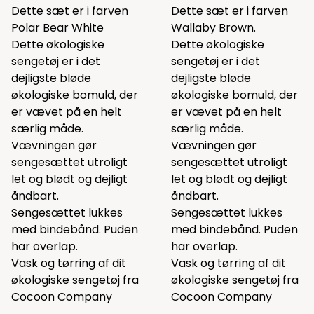
Dette sæt er i farven
Dette sæt er i farven
Polar Bear White
Wallaby Brown.
Dette økologiske
Dette økologiske
sengetøj er i det
sengetøj er i det
dejligste bløde
dejligste bløde
økologiske bomuld, der
økologiske bomuld, der
er vævet på en helt
er vævet på en helt
særlig måde.
særlig måde.
Vævningen gør
Vævningen gør
sengesættet utroligt
sengesættet utroligt
let og blødt og dejligt
let og blødt og dejligt
åndbart.
åndbart.
Sengesættet lukkes
Sengesættet lukkes
med bindebånd. Puden
med bindebånd. Puden
har overlap.
har overlap.
Vask og tørring af dit
Vask og tørring af dit
økologiske sengetøj fra
økologiske sengetøj fra
Cocoon Company
Cocoon Company