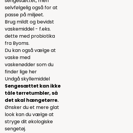
sengesættet, men
selvfølgelig også for at
passe på miljøet.
Brug mildt og bevidst
vaskemiddel - f.eks.
dette
med probiotika
fra Byoms.
Du kan også vælge at
vaske med
vaskenødder som du
finder lige
her
Undgå skyllemiddel
Sengesættet kan ikke
tåle tørretumbler, så
det skal hængetørre.
Ønsker du et mere glat
look kan du vælge at
stryge dit økologiske
sengetøj.