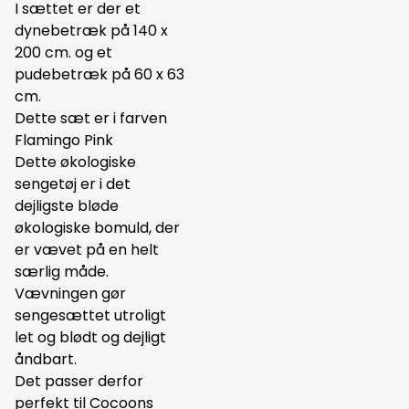
I sættet er der et
dynebetræk på 140 x
200 cm. og et
pudebetræk på 60 x 63
cm.
Dette sæt er i farven
Flamingo Pink
Dette økologiske
sengetøj er i det
dejligste bløde
økologiske bomuld, der
er vævet på en helt
særlig måde.
Vævningen gør
sengesættet utroligt
let og blødt og dejligt
åndbart.
Det passer derfor
perfekt til Cocoons