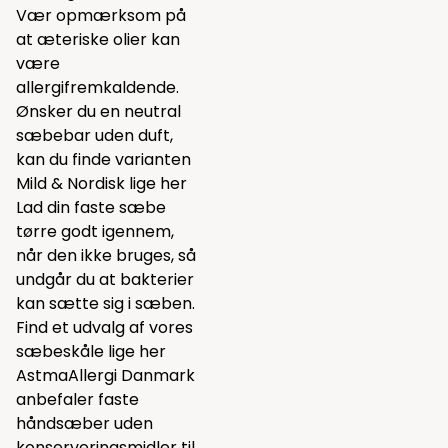
Vær opmærksom på
at æteriske olier kan
være
allergifremkaldende.
Ønsker du en neutral
sæbebar uden duft,
kan du finde varianten
Mild & Nordisk lige
her
Lad din faste sæbe
tørre godt igennem,
når den ikke bruges, så
undgår du at bakterier
kan sætte sig i sæben.
Find et udvalg af vores
sæbeskåle lige
her
AstmaAllergi Danmark
anbefaler faste
håndsæber uden
konserveringsmidler til