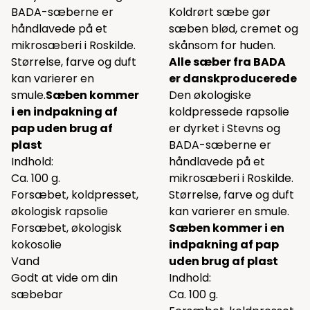
BADA-sæberne er
Koldrørt sæbe gør
håndlavede på et
sæben blød, cremet og
mikrosæberi i Roskilde.
skånsom for huden.
Størrelse, farve og duft
Alle sæber fra BADA
kan varierer en
er danskproducerede
smule.
Sæben kommer
Den økologiske
i en indpakning af
koldpressede rapsolie
pap uden brug af
er dyrket i Stevns og
plast
BADA-sæberne er
Indhold:
håndlavede på et
Ca. 100 g.
mikrosæberi i Roskilde.
Forsæbet, koldpresset,
Størrelse, farve og duft
økologisk rapsolie
kan varierer en smule.
Forsæbet, økologisk
Sæben kommer i en
kokosolie
indpakning af pap
Vand
uden brug af plast
Godt at vide om din
Indhold:
sæbebar
Ca. 100 g.