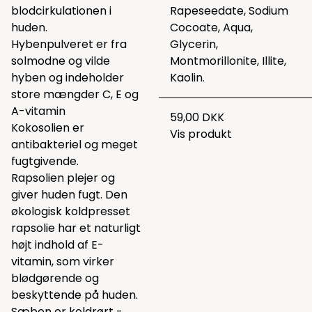
blodcirkulationen i
Rapeseedate, Sodium
huden.
Cocoate, Aqua,
Hybenpulveret er fra
Glycerin,
solmodne og vilde
Montmorillonite, Illite,
hyben og indeholder
Kaolin.
store mængder C, E og
A-vitamin
59,00 DKK
Kokosolien er
Vis produkt
antibakteriel og meget
fugtgivende.
Rapsolien plejer og
giver huden fugt. Den
økologisk koldpresset
rapsolie har et naturligt
højt indhold af E-
vitamin, som virker
blødgørende og
beskyttende på huden.
Sæben er koldrørt -