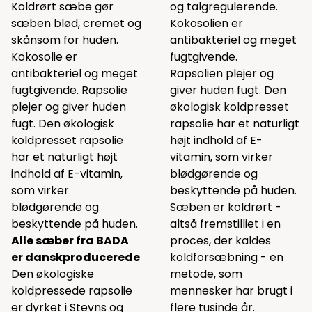
Koldrørt sæbe gør
og talgregulerende.
sæben blød, cremet og
Kokosolien er
skånsom for huden.
antibakteriel og meget
Kokosolie er
fugtgivende.
antibakteriel og meget
Rapsolien plejer og
fugtgivende. Rapsolie
giver huden fugt. Den
plejer og giver huden
økologisk koldpresset
fugt. Den økologisk
rapsolie har et naturligt
koldpresset rapsolie
højt indhold af E-
har et naturligt højt
vitamin, som virker
indhold af E-vitamin,
blødgørende og
som virker
beskyttende på huden.
blødgørende og
Sæben er koldrørt -
beskyttende på huden.
altså fremstilliet i en
Alle sæber fra BADA
proces, der kaldes
er danskproducerede
koldforsæbning - en
Den økologiske
metode, som
koldpressede rapsolie
mennesker har brugt i
er dyrket i Stevns og
flere tusinde år.