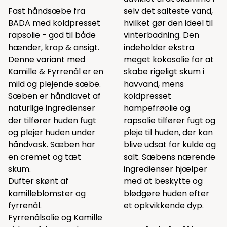
Fast håndsæbe fra
selv det salteste vand,
BADA med koldpresset
hvilket gør den ideel til
rapsolie - god til både
vinterbadning. Den
hænder, krop & ansigt.
indeholder ekstra
Denne variant med
meget kokosolie for at
Kamille & Fyrrenål er en
skabe rigeligt skum i
mild og plejende sæbe.
havvand, mens
Sæben er håndlavet af
koldpresset
naturlige ingredienser
hampefrøolie og
der tilfører huden fugt
rapsolie tilfører fugt og
og plejer huden under
pleje til huden, der kan
håndvask. Sæben har
blive udsat for kulde og
en cremet og tæt
salt. Sæbens nærende
skum.
ingredienser hjælper
Dufter skønt af
med at beskytte og
kamilleblomster og
blødgøre huden efter
fyrrenål.
et opkvikkende dyp.
Fyrrenålsolie og Kamille