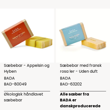
Sæbebar - Appelsin og
Sæbebar med fransk
Hyben
rosa ler - Uden duft
BADA
BADA
BAD-80049
BAD-63202
Økologisk håndlavet
Alle sæber fra
sæbebar
BADA er
danskproducerede