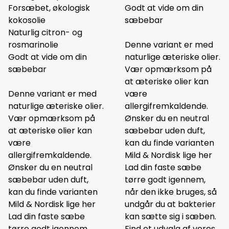
Forsæbet, økologisk
Godt at vide om din
kokosolie
sæbebar
Naturlig citron- og
rosmarinolie
Denne variant er med
Godt at vide om din
naturlige æteriske olier.
sæbebar
Vær opmærksom på
at æteriske olier kan
Denne variant er med
være
naturlige æteriske olier.
allergifremkaldende.
Vær opmærksom på
Ønsker du en neutral
at æteriske olier kan
sæbebar uden duft,
være
kan du finde varianten
allergifremkaldende.
Mild & Nordisk lige
her
Ønsker du en neutral
Lad din faste sæbe
sæbebar uden duft,
tørre godt igennem,
kan du finde varianten
når den ikke bruges, så
Mild & Nordisk lige
her
undgår du at bakterier
Lad din faste sæbe
kan sætte sig i sæben.
tørre godt igennem,
Find et udvalg af vores