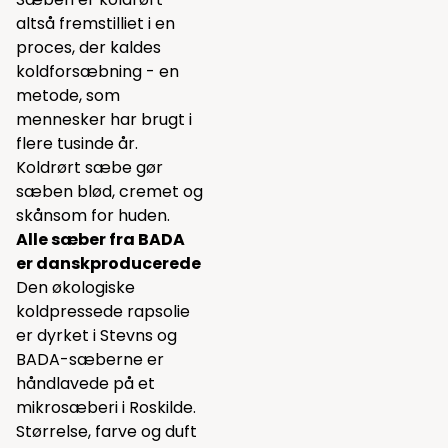
altså fremstilliet i en
proces, der kaldes
koldforsæbning - en
metode, som
mennesker har brugt i
flere tusinde år.
Koldrørt sæbe gør
sæben blød, cremet og
skånsom for huden.
Alle sæber fra BADA
er danskproducerede
Den økologiske
koldpressede rapsolie
er dyrket i Stevns og
BADA-sæberne er
håndlavede på et
mikrosæberi i Roskilde.
Størrelse, farve og duft