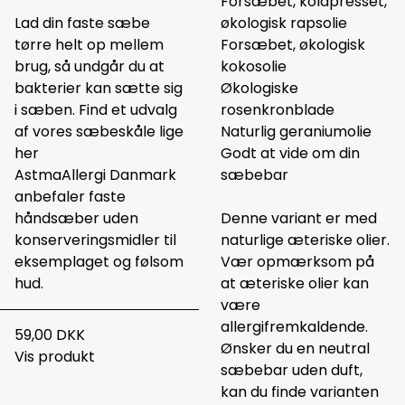
Forsæbet, koldpresset,
Lad din faste sæbe
økologisk rapsolie
tørre helt op mellem
Forsæbet, økologisk
brug, så undgår du at
kokosolie
bakterier kan sætte sig
Økologiske
i sæben. Find et udvalg
rosenkronblade
af vores sæbeskåle lige
Naturlig geraniumolie
her
Godt at vide om din
AstmaAllergi Danmark
sæbebar
anbefaler faste
håndsæber uden
Denne variant er med
konserveringsmidler til
naturlige æteriske olier.
eksemplaget og følsom
Vær opmærksom på
hud.
at æteriske olier kan
være
allergifremkaldende.
59,00 DKK
Ønsker du en neutral
Vis produkt
sæbebar uden duft,
kan du finde varianten