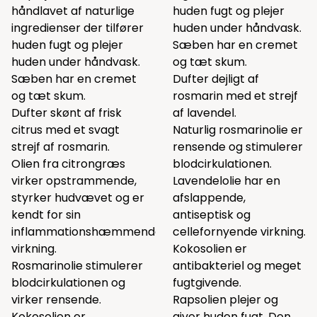
håndlavet af naturlige
huden fugt og plejer
ingredienser der tilfører
huden under håndvask.
huden fugt og plejer
Sæben har en cremet
huden under håndvask.
og tæt skum.
Sæben har en cremet
Dufter dejligt af
og tæt skum.
rosmarin med et strejf
Dufter skønt af frisk
af lavendel.
citrus med et svagt
Naturlig rosmarinolie er
strejf af rosmarin.
rensende og stimulerer
Olien fra citrongræs
blodcirkulationen.
virker opstrammende,
Lavendelolie har en
styrker hudvævet og er
afslappende,
kendt for sin
antiseptisk og
inflammationshæmmende
cellefornyende virkning.
virkning.
Kokosolien er
Rosmarinolie stimulerer
antibakteriel og meget
blodcirkulationen og
fugtgivende.
virker rensende.
Rapsolien plejer og
Kokosolien er
giver huden fugt. Den