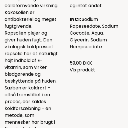
cellefornyende virkning.
og intet andet.
Kokosolien er
antibakteriel og meget
INCI:
Sodium
fugtgivende.
Rapeseedate, Sodium
Rapsolien plejer og
Cocoate, Aqua,
giver huden fugt. Den
Glycerin, Sodium
økologisk koldpresset
Hempseedate.
rapsolie har et naturligt
højt indhold af E-
59,00 DKK
vitamin, som virker
Vis produkt
blødgørende og
beskyttende på huden.
Sæben er koldrørt -
altså fremstilliet i en
proces, der kaldes
koldforsæbning - en
metode, som
mennesker har brugt i