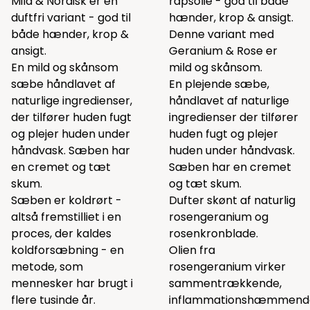
Mild & Nordisk er en
rapsolie - god til både
duftfri variant - god til
hænder, krop & ansigt.
både hænder, krop &
Denne variant med
ansigt.
Geranium & Rose er
En mild og skånsom
mild og skånsom.
sæbe håndlavet af
En plejende sæbe,
naturlige ingredienser,
håndlavet af naturlige
der tilfører huden fugt
ingredienser der tilfører
og plejer huden under
huden fugt og plejer
håndvask. Sæben har
huden under håndvask.
en cremet og tæt
Sæben har en cremet
skum.
og tæt skum.
Sæben er koldrørt -
Dufter skønt af naturlig
altså fremstilliet i en
rosengeranium og
proces, der kaldes
rosenkronblade.
koldforsæbning - en
Olien fra
metode, som
rosengeranium virker
mennesker har brugt i
sammentrækkende,
flere tusinde år.
inflammationshæmmend