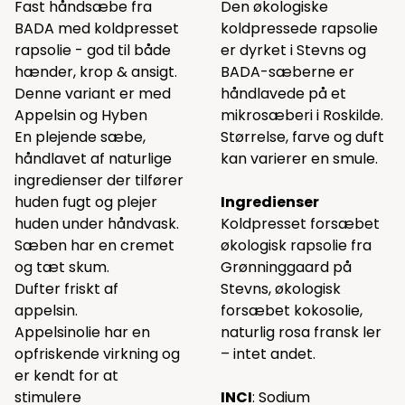
Fast håndsæbe fra
Den økologiske
BADA med koldpresset
koldpressede rapsolie
rapsolie - god til både
er dyrket i Stevns og
hænder, krop & ansigt.
BADA-sæberne er
Denne variant er med
håndlavede på et
Appelsin og Hyben
mikrosæberi i Roskilde.
En plejende sæbe,
Størrelse, farve og duft
håndlavet af naturlige
kan varierer en smule.
ingredienser der tilfører
huden fugt og plejer
Ingredienser
huden under håndvask.
Koldpresset forsæbet
Sæben har en cremet
økologisk rapsolie fra
og tæt skum.
Grønninggaard på
Dufter friskt af
Stevns, økologisk
appelsin.
forsæbet kokosolie,
Appelsinolie har en
naturlig rosa fransk ler
opfriskende virkning og
– intet andet.
er kendt for at
stimulere
INCI
: Sodium