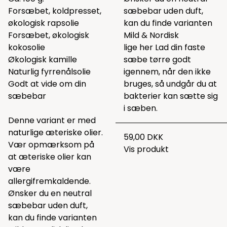
Forsæbet, koldpresset,
sæbebar uden duft,
økologisk rapsolie
kan du finde varianten
Forsæbet, økologisk
Mild & Nordisk
kokosolie
lige
her
Lad din faste
Økologisk kamille
sæbe tørre godt
Naturlig fyrrenålsolie
igennem, når den ikke
Godt at vide om din
bruges, så undgår du at
sæbebar
bakterier kan sætte sig
i sæben.
Denne variant er med
naturlige æteriske olier.
59,00 DKK
Vær opmærksom på
Vis produkt
at æteriske olier kan
være
allergifremkaldende.
Ønsker du en neutral
sæbebar uden duft,
kan du finde varianten