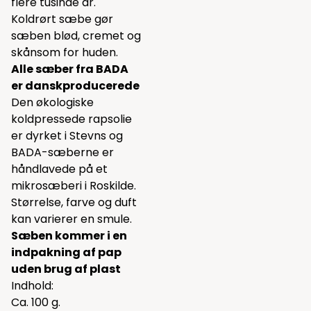
flere tusinde år.
Koldrørt sæbe gør
sæben blød, cremet og
skånsom for huden.
Alle sæber fra BADA
er danskproducerede
Den økologiske
koldpressede rapsolie
er dyrket i Stevns og
BADA-sæberne er
håndlavede på et
mikrosæberi i Roskilde.
Størrelse, farve og duft
kan varierer en smule.
Sæben kommer i en
indpakning af pap
uden brug af plast
Indhold:
Ca. 100 g.