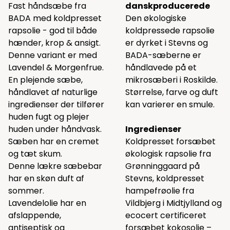
Fast håndsæbe fra
danskproducerede
BADA med koldpresset
Den økologiske
rapsolie - god til både
koldpressede rapsolie
hænder, krop & ansigt.
er dyrket i Stevns og
Denne variant er med
BADA-sæberne er
Lavendel & Morgenfrue.
håndlavede på et
En plejende sæbe,
mikrosæberi i Roskilde.
håndlavet af naturlige
Størrelse, farve og duft
ingredienser der tilfører
kan varierer en smule.
huden fugt og plejer
huden under håndvask.
Ingredienser
Sæben har en cremet
Koldpresset forsæbet
og tæt skum.
økologisk rapsolie fra
Denne lækre sæbebar
Grønninggaard på
har en skøn duft af
Stevns, koldpresset
sommer.
hampefrøolie fra
Lavendelolie har en
Vildbjerg i Midtjylland og
afslappende,
ecocert certificeret
antiseptisk og
forsæbet kokosolie –