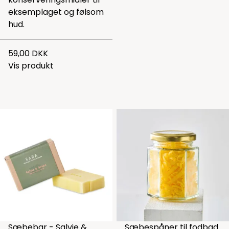
eksemplaget og følsom
hud.
59,00 DKK
Vis produkt
Sæbebar - Salvie &
Sæbespåner til fodbad