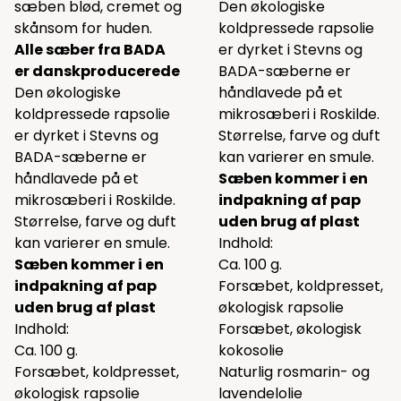
sæben blød, cremet og
Den økologiske
skånsom for huden.
koldpressede rapsolie
Alle sæber fra BADA
er dyrket i Stevns og
er danskproducerede
BADA-sæberne er
Den økologiske
håndlavede på et
koldpressede rapsolie
mikrosæberi i Roskilde.
er dyrket i Stevns og
Størrelse, farve og duft
BADA-sæberne er
kan varierer en smule.
håndlavede på et
Sæben kommer i en
mikrosæberi i Roskilde.
indpakning af pap
Størrelse, farve og duft
uden brug af plast
kan varierer en smule.
Indhold:
Sæben kommer i en
Ca. 100 g.
indpakning af pap
Forsæbet, koldpresset,
uden brug af plast
økologisk rapsolie
Indhold:
Forsæbet, økologisk
Ca. 100 g.
kokosolie
Forsæbet, koldpresset,
Naturlig rosmarin- og
økologisk rapsolie
lavendelolie