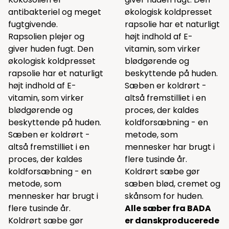
antibakteriel og meget
økologisk koldpresset
fugtgivende.
rapsolie har et naturligt
Rapsolien plejer og
højt indhold af E-
giver huden fugt. Den
vitamin, som virker
økologisk koldpresset
blødgørende og
rapsolie har et naturligt
beskyttende på huden.
højt indhold af E-
Sæben er koldrørt -
vitamin, som virker
altså fremstilliet i en
blødgørende og
proces, der kaldes
beskyttende på huden.
koldforsæbning - en
Sæben er koldrørt -
metode, som
altså fremstilliet i en
mennesker har brugt i
proces, der kaldes
flere tusinde år.
koldforsæbning - en
Koldrørt sæbe gør
metode, som
sæben blød, cremet og
mennesker har brugt i
skånsom for huden.
flere tusinde år.
Alle sæber fra BADA
Koldrørt sæbe gør
er danskproducerede