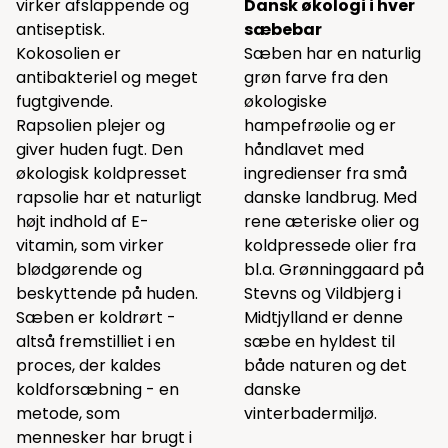
virker afslappende og
Dansk økologi i hver
antiseptisk.
sæbebar
Kokosolien er
Sæben har en naturlig
antibakteriel og meget
grøn farve fra den
fugtgivende.
økologiske
Rapsolien plejer og
hampefrøolie og er
giver huden fugt. Den
håndlavet med
økologisk koldpresset
ingredienser fra små
rapsolie har et naturligt
danske landbrug. Med
højt indhold af E-
rene æteriske olier og
vitamin, som virker
koldpressede olier fra
blødgørende og
bl.a. Grønninggaard på
beskyttende på huden.
Stevns og Vildbjerg i
Sæben er koldrørt -
Midtjylland er denne
altså fremstilliet i en
sæbe en hyldest til
proces, der kaldes
både naturen og det
koldforsæbning - en
danske
metode, som
vinterbadermiljø.
mennesker har brugt i