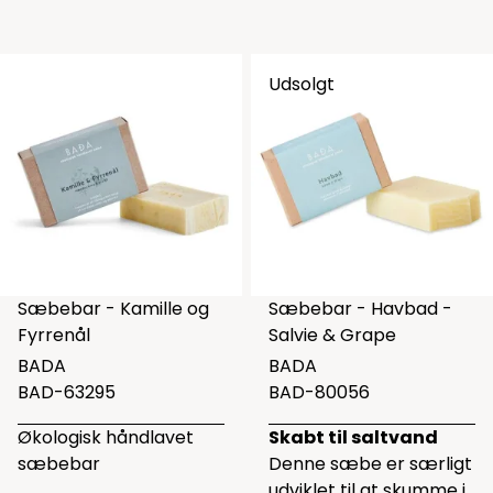
Udsolgt
Sæbebar - Kamille og
Sæbebar - Havbad -
Fyrrenål
Salvie & Grape
BADA
BADA
BAD-63295
BAD-80056
Økologisk håndlavet
Skabt til saltvand
sæbebar
Denne sæbe er særligt
udviklet til at skumme i