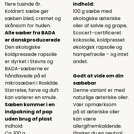
flere tusinde år.
Indhold:
Koldrørt sæbe gør
100 g sæbe med
sæben blød, cremet og
økologiske æteriske
skånsom for huden.
olier af salvie og grape,
Alle sæber fra BADA
Ecocert-certificeret
er danskproducerede
kokosolie, koldpresset
Den økologiske
økologisk rapsolie og
koldpressede rapsolie
hampefrøolie – og intet
er dyrket i Stevns og
andet.
BADA-sæberne er
håndlavede på et
Godt at vide om din
mikrosæberi i Roskilde.
sæbebar
Størrelse, farve og duft
Denne variant er med
kan varierer en smule.
naturlige æteriske olier.
Sæben kommer i en
Vær opmærksom
indpakning af pap
på at æteriske olier
uden brug af plast
kan være
Indhold:
allergifremkaldende.
Ca. 100 g.
Ønsker du en neutral