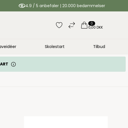
4.9 / 5 anbefaler | 20.000 bedømmelser
0
0,00 DKK
aveidéer
Skolestart
Tilbud
TART