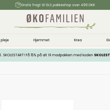
Gratis fragt til GLS pakkeshop over 499 DKK
 pleje
Hjemmet
Krea
G
.. 1.. SKOLESTART! Få 15% på alt til madpakken med koden
SKOLES