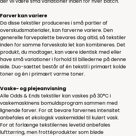
der vil være små variationer inden for hver batch.
Farver kan variere
Da disse tekstiler produceres i små partier af
overskudsmaterialer, kan farverne variere. Den
generelle farvepalette bevares dog altid, så tekstiler
inden for samme farveskala let kan kombineres. Det
produkt, du modtager, kan være identisk med eller
have små variationer i forhold til billederne på denne
side. Duo-sættet består af én tekstil i primært kolde
toner og én i primært varme toner.
Vaske- og plejeanvisning
Alle Odds & Ends tekstiler kan vaskes på 30°C i
vaskemaskinens bomuldsprogram sammen med
lignende farver. For at bevare farvernes intensitet
anbefales et økologisk vaskemiddel til kulørt vask.
For at forlænge tekstilernes levetid anbefales
lufttørring, men frottéprodukter som bløde