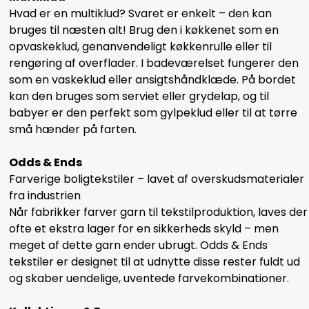
Hvad er en multiklud? Svaret er enkelt – den kan
bruges til næsten alt! Brug den i køkkenet som en
opvaskeklud, genanvendeligt køkkenrulle eller til
rengøring af overflader. I badeværelset fungerer den
som en vaskeklud eller ansigtshåndklæde. På bordet
kan den bruges som serviet eller grydelap, og til
babyer er den perfekt som gylpeklud eller til at tørre
små hænder på farten.
Odds & Ends
Farverige boligtekstiler – lavet af overskudsmaterialer
fra industrien
Når fabrikker farver garn til tekstilproduktion, laves der
ofte et ekstra lager for en sikkerheds skyld – men
meget af dette garn ender ubrugt. Odds & Ends
tekstiler er designet til at udnytte disse rester fuldt ud
og skaber uendelige, uventede farvekombinationer.