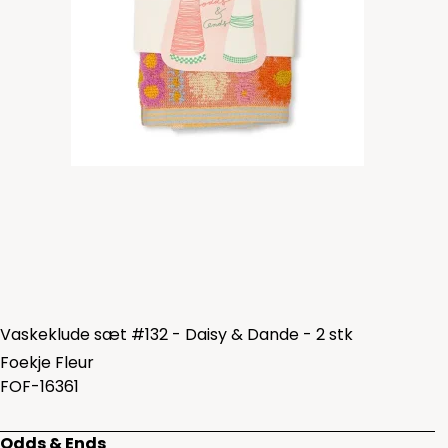
Vaskeklude sæt #132 - Daisy & Dande - 2 stk
Foekje Fleur
FOF-16361
Odds & Ends