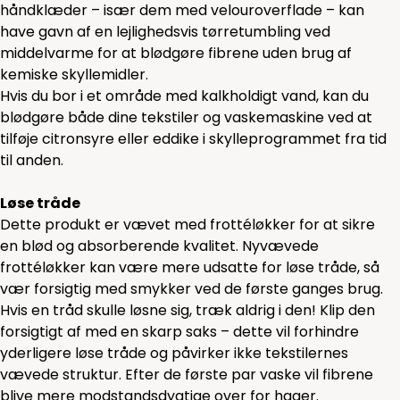
håndklæder – især dem med velouroverflade – kan
have gavn af en lejlighedsvis tørretumbling ved
middelvarme for at blødgøre fibrene uden brug af
kemiske skyllemidler.
Hvis du bor i et område med kalkholdigt vand, kan du
blødgøre både dine tekstiler og vaskemaskine ved at
tilføje citronsyre eller eddike i skylleprogrammet fra tid
til anden.
Løse tråde
Dette produkt er vævet med frottéløkker for at sikre
en blød og absorberende kvalitet. Nyvævede
frottéløkker kan være mere udsatte for løse tråde, så
vær forsigtig med smykker ved de første ganges brug.
Hvis en tråd skulle løsne sig, træk aldrig i den! Klip den
forsigtigt af med en skarp saks – dette vil forhindre
yderligere løse tråde og påvirker ikke tekstilernes
vævede struktur. Efter de første par vaske vil fibrene
blive mere modstandsdygtige over for hager.