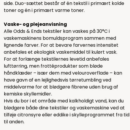
side. Duo-sættet består af én tekstil i primært kolde
toner og én i primært varme toner.
Vaske- og plejeanvisning
Alle Odds & Ends tekstiler kan vaskes på 30°C i
vaskemaskinens bomuldsprogram sammen med
lignende farver. For at bevare farvernes intensitet
anbefales et økologisk vaskemiddel til kulørt vask.
For at forlænge tekstilernes levetid anbefales
lufttørring, men frottéprodukter som bløde
håndklæder – især dem med velouroverflade – kan
have gavn af en lejlighedsvis tørretumbling ved
middelvarme for at blødgøre fibrene uden brug af
kemiske skyllemidler.
Hvis du bor i et område med kalkholdigt vand, kan du
blødgøre både dine tekstiler og vaskemaskine ved at
tilføje citronsyre eller eddike i skylleprogrammet fra tid
til anden.