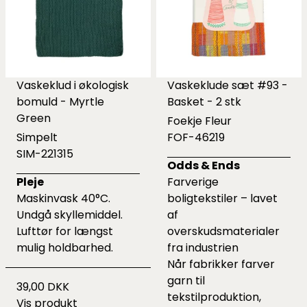
Vaskeklud i økologisk
Vaskeklude sæt #93 -
bomuld - Myrtle
Basket - 2 stk
Green
Foekje Fleur
Simpelt
FOF-46219
SIM-221315
Odds & Ends
Pleje
Farverige
Maskinvask 40°C.
boligtekstiler – lavet
Undgå skyllemiddel.
af
Lufttør for længst
overskudsmaterialer
mulig holdbarhed.
fra industrien
Når fabrikker farver
garn til
39,00 DKK
tekstilproduktion,
Vis produkt