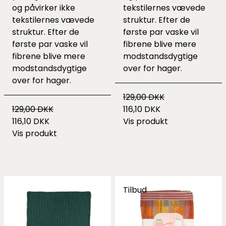
og påvirker ikke
tekstilernes vævede
tekstilernes vævede
struktur. Efter de
struktur. Efter de
første par vaske vil
første par vaske vil
fibrene blive mere
fibrene blive mere
modstandsdygtige
modstandsdygtige
over for hager.
over for hager.
129,00 DKK
129,00 DKK
116,10 DKK
116,10 DKK
Vis produkt
Vis produkt
Tilbud