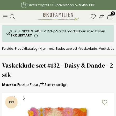
Gratis fragt til GLS pakkeshop over 499 DKK
0
3.. 2.. 1.. SKOLESTART! Få 15% på alt til madpakken med koden
SKOLESTART
Forside
Produktkatalog
Hjemmet
Badeværelset
Vaskeklude
Vaskeklude
Vaskeklude sæt #132 - Daisy & Dande - 2
stk
Mærke:
Foekje Fleur
Sammenlign
10%