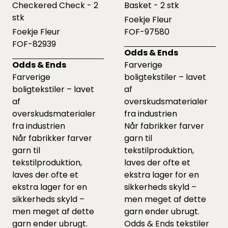
Checkered Check - 2
Basket - 2 stk
stk
Foekje Fleur
Foekje Fleur
FOF-97580
FOF-82939
Odds & Ends
Odds & Ends
Farverige
Farverige
boligtekstiler – lavet
boligtekstiler – lavet
af
af
overskudsmaterialer
overskudsmaterialer
fra industrien
fra industrien
Når fabrikker farver
Når fabrikker farver
garn til
garn til
tekstilproduktion,
tekstilproduktion,
laves der ofte et
laves der ofte et
ekstra lager for en
ekstra lager for en
sikkerheds skyld –
sikkerheds skyld –
men meget af dette
men meget af dette
garn ender ubrugt.
garn ender ubrugt.
Odds & Ends tekstiler