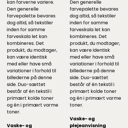
kan farverne variere.
Den generelle
Den generelle
farvepalette bevares
farvepalette bevares
dog altid, så tekstiler
dog altid, så tekstiler
inden for samme
inden for samme
farveskala let kan
farveskala let kan
kombineres. Det
kombineres. Det
produkt, du modtager,
produkt, du modtager,
kan være identisk
kan være identisk
med eller have små
med eller have små
variationer i forhold til
variationer i forhold til
billederne på denne
billederne på denne
side. Duo-sættet
side. Duo-sættet
består af én tekstil i
består af én tekstil i
primært kolde toner
primært kolde toner
og én i primært varme
og én i primært varme
toner.
toner.
Vaske- og
Vaske- og
plejeanvisning