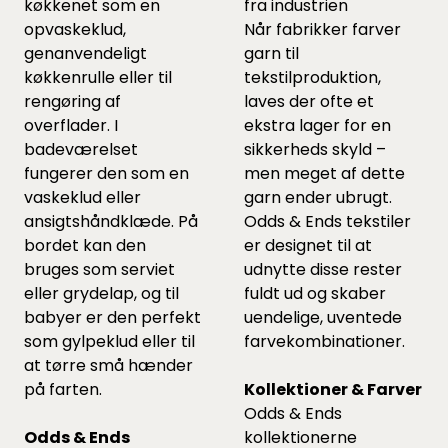
køkkenet som en
fra industrien
opvaskeklud,
Når fabrikker farver
genanvendeligt
garn til
køkkenrulle eller til
tekstilproduktion,
rengøring af
laves der ofte et
overflader. I
ekstra lager for en
badeværelset
sikkerheds skyld –
fungerer den som en
men meget af dette
vaskeklud eller
garn ender ubrugt.
ansigtshåndklæde. På
Odds & Ends tekstiler
bordet kan den
er designet til at
bruges som serviet
udnytte disse rester
eller grydelap, og til
fuldt ud og skaber
babyer er den perfekt
uendelige, uventede
som gylpeklud eller til
farvekombinationer.
at tørre små hænder
på farten.
Kollektioner & Farver
Odds & Ends
Odds & Ends
kollektionerne