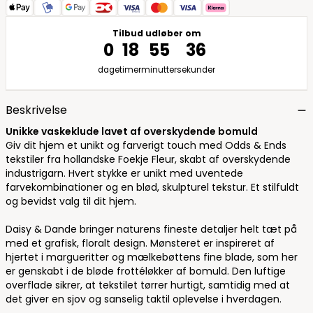
Tilbud udløber om
0
18
55
35
dage
timer
minutter
sekunder
Beskrivelse
Unikke vaskeklude lavet af overskydende bomuld
Giv dit hjem et unikt og farverigt touch med Odds & Ends
tekstiler fra hollandske Foekje Fleur, skabt af overskydende
industrigarn. Hvert stykke er unikt med uventede
farvekombinationer og en blød, skulpturel tekstur. Et stilfuldt
og bevidst valg til dit hjem.
Daisy & Dande bringer naturens fineste detaljer helt tæt på
med et grafisk, floralt design. Mønsteret er inspireret af
hjertet i margueritter og mælkebøttens fine blade, som her
er genskabt i de bløde frottéløkker af bomuld. Den luftige
overflade sikrer, at tekstilet tørrer hurtigt, samtidig med at
det giver en sjov og sanselig taktil oplevelse i hverdagen.