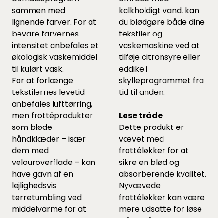
sammen med
kalkholdigt vand, kan
lignende farver. For at
du blødgøre både dine
bevare farvernes
tekstiler og
intensitet anbefales et
vaskemaskine ved at
økologisk vaskemiddel
tilføje citronsyre eller
til kulørt vask.
eddike i
For at forlænge
skylleprogrammet fra
tekstilernes levetid
tid til anden.
anbefales lufttørring,
men frottéprodukter
Løse tråde
som bløde
Dette produkt er
håndklæder – især
vævet med
dem med
frottéløkker for at
velouroverflade – kan
sikre en blød og
have gavn af en
absorberende kvalitet.
lejlighedsvis
Nyvævede
tørretumbling ved
frottéløkker kan være
middelvarme for at
mere udsatte for løse