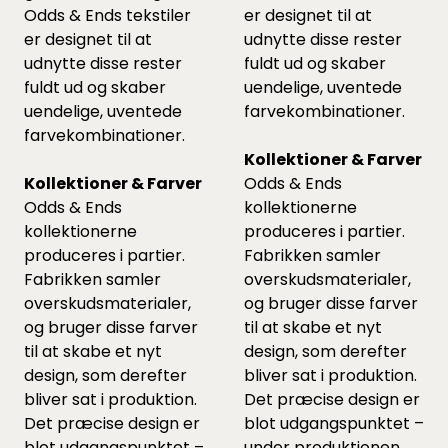
Odds & Ends tekstiler
er designet til at
er designet til at
udnytte disse rester
udnytte disse rester
fuldt ud og skaber
fuldt ud og skaber
uendelige, uventede
uendelige, uventede
farvekombinationer.
farvekombinationer.
Kollektioner & Farver
Kollektioner & Farver
Odds & Ends
Odds & Ends
kollektionerne
kollektionerne
produceres i partier.
produceres i partier.
Fabrikken samler
Fabrikken samler
overskudsmaterialer,
overskudsmaterialer,
og bruger disse farver
og bruger disse farver
til at skabe et nyt
til at skabe et nyt
design, som derefter
design, som derefter
bliver sat i produktion.
bliver sat i produktion.
Det præcise design er
Det præcise design er
blot udgangspunktet –
blot udgangspunktet –
under produktionen