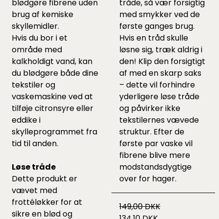
blødgøre fibrene uden
tråde, så vær forsigtig
brug af kemiske
med smykker ved de
skyllemidler.
første ganges brug.
Hvis du bor i et
Hvis en tråd skulle
område med
løsne sig, træk aldrig i
kalkholdigt vand, kan
den! Klip den forsigtigt
du blødgøre både dine
af med en skarp saks
tekstiler og
– dette vil forhindre
vaskemaskine ved at
yderligere løse tråde
tilføje citronsyre eller
og påvirker ikke
eddike i
tekstilernes vævede
skylleprogrammet fra
struktur. Efter de
tid til anden.
første par vaske vil
fibrene blive mere
Løse tråde
modstandsdygtige
Dette produkt er
over for hager.
vævet med
frottéløkker for at
149,00 DKK
sikre en blød og
134,10 DKK