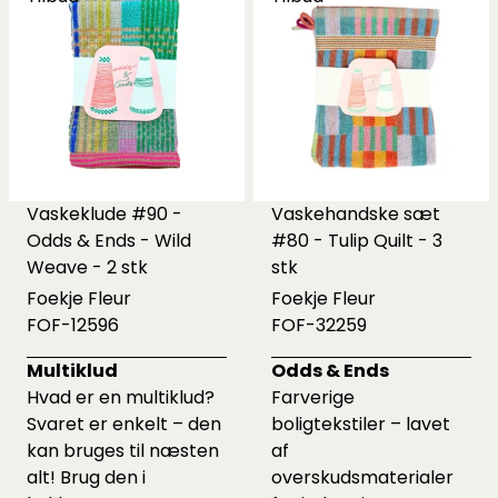
Vaskeklude #90 -
Vaskehandske sæt
Odds & Ends - Wild
#80 - Tulip Quilt - 3
Weave - 2 stk
stk
Foekje Fleur
Foekje Fleur
FOF-12596
FOF-32259
Multiklud
Odds & Ends
Hvad er en multiklud?
Farverige
Svaret er enkelt – den
boligtekstiler – lavet
kan bruges til næsten
af
alt! Brug den i
overskudsmaterialer