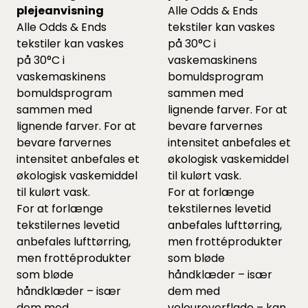
plejeanvisning
Alle Odds & Ends
Alle Odds & Ends
tekstiler kan vaskes
tekstiler kan vaskes
på 30°C i
på 30°C i
vaskemaskinens
vaskemaskinens
bomuldsprogram
bomuldsprogram
sammen med
sammen med
lignende farver. For at
lignende farver. For at
bevare farvernes
bevare farvernes
intensitet anbefales et
intensitet anbefales et
økologisk vaskemiddel
økologisk vaskemiddel
til kulørt vask.
til kulørt vask.
For at forlænge
For at forlænge
tekstilernes levetid
tekstilernes levetid
anbefales lufttørring,
anbefales lufttørring,
men frottéprodukter
men frottéprodukter
som bløde
som bløde
håndklæder – især
håndklæder – især
dem med
dem med
velouroverflade – kan