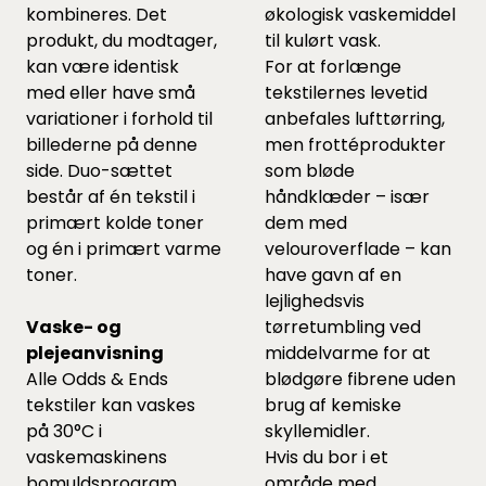
kombineres. Det
økologisk vaskemiddel
produkt, du modtager,
til kulørt vask.
kan være identisk
For at forlænge
med eller have små
tekstilernes levetid
variationer i forhold til
anbefales lufttørring,
billederne på denne
men frottéprodukter
side. Duo-sættet
som bløde
består af én tekstil i
håndklæder – især
primært kolde toner
dem med
og én i primært varme
velouroverflade – kan
toner.
have gavn af en
lejlighedsvis
Vaske- og
tørretumbling ved
plejeanvisning
middelvarme for at
Alle Odds & Ends
blødgøre fibrene uden
tekstiler kan vaskes
brug af kemiske
på 30°C i
skyllemidler.
vaskemaskinens
Hvis du bor i et
bomuldsprogram
område med