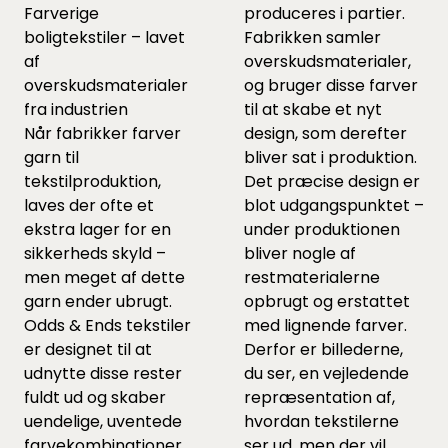
Farverige
produceres i partier.
boligtekstiler – lavet
Fabrikken samler
af
overskudsmaterialer,
overskudsmaterialer
og bruger disse farver
fra industrien
til at skabe et nyt
Når fabrikker farver
design, som derefter
garn til
bliver sat i produktion.
tekstilproduktion,
Det præcise design er
laves der ofte et
blot udgangspunktet –
ekstra lager for en
under produktionen
sikkerheds skyld –
bliver nogle af
men meget af dette
restmaterialerne
garn ender ubrugt.
opbrugt og erstattet
Odds & Ends tekstiler
med lignende farver.
er designet til at
Derfor er billederne,
udnytte disse rester
du ser, en vejledende
fuldt ud og skaber
repræsentation af,
uendelige, uventede
hvordan tekstilerne
farvekombinationer.
ser ud, men der vil