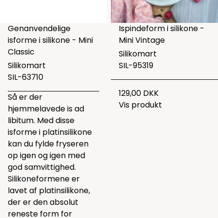
Genanvendelige
Ispindeform i silikone -
isforme i silikone - Mini
Mini Vintage
Classic
Silikomart
Silikomart
SIL-95319
SIL-63710
129,00 DKK
Så er der
Vis produkt
hjemmelavede is ad
libitum. Med disse
isforme i platinsilikone
kan du fylde fryseren
op igen og igen med
god samvittighed.
Silikoneformene er
lavet af platinsilikone,
der er den absolut
reneste form for