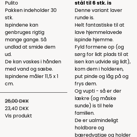
Pulito
stål til 6 stk. is
Pakken indeholder 30
Denne variant laver
stk.
runde is.
Ispindene kan
Helt fantastiske til at
genbruges rigtig
lave hjemmelavede
mange gange. Så
ispinde hjemme.
undlad at smide dem
Fyld formene op (og
ud.
sørg for lidt plads til at
De kan vaskes i hånden
isen kan udvide sig lidt),
med vand og sæbe.
kom dem i holderen,
Ispindene måler 11,5 x 1
put pinde og låg på og
cm.
frys dem.
Og vupti - så er der
lækre (og måske
26,00 DKK
sunde) is til hele
23,40 DKK
familien.
Vis produkt
De er ualmindeligt
holdbare og
bæredygtige og holder