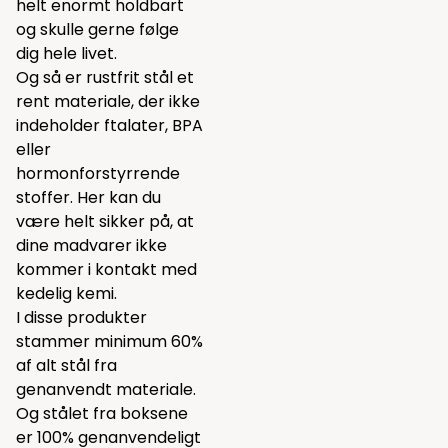
helt enormt holdbart
og skulle gerne følge
dig hele livet.
Og så er rustfrit stål et
rent materiale, der ikke
indeholder ftalater, BPA
eller
hormonforstyrrende
stoffer. Her kan du
være helt sikker på, at
dine madvarer ikke
kommer i kontakt med
kedelig kemi.
I disse produkter
stammer minimum 60%
af alt stål fra
genanvendt materiale.
Og stålet fra boksene
er 100% genanvendeligt