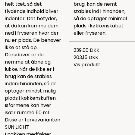
helt tæt, så det
brug, kan de nemt
flydende indhold bliver
stables ind i hinanden,
indenfor. Det betyder,
så de optager minimal
at du kan komme dem
plads i køkkenskabet
ned i fryseren hvor der
eller fryseren.
nu er plads. De behøver
ikke at stå op.
239,00 DKK
Derudover er de
203,15 DKK
nemme at åbne og
Vis produkt
lukke. Når de ikke er i
brug kan de stables
indeni hinanden, så de
optager mindst mulig
plads i køkkenskuffen.
Isformene kan hver
især rumme 50 ml.
Disse er farvevarianten
SUN LIGHT
I pakken medfølger