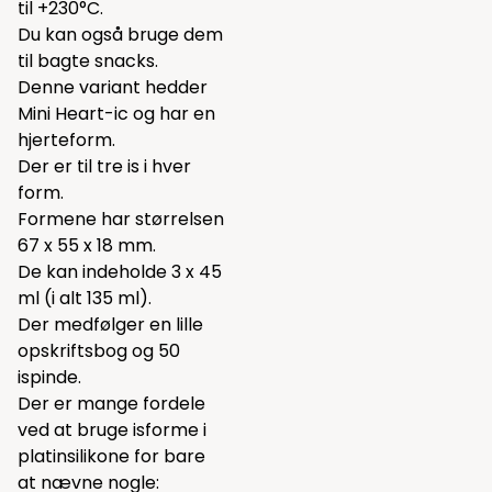
til +230°C.
Du kan også bruge dem
til bagte snacks.
Denne variant hedder
Mini Heart-ic og har en
hjerteform.
Der er til tre is i hver
form.
Formene har størrelsen
67 x 55 x 18 mm.
De kan indeholde 3 x 45
ml (i alt 135 ml).
Der medfølger en lille
opskriftsbog og 50
ispinde.
Der er mange fordele
ved at bruge isforme i
platinsilikone for bare
at nævne nogle: