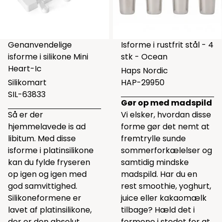
Genanvendelige
Isforme i rustfrit stål - 4
isforme i silikone Mini
stk - Ocean
Heart-Ic
Haps Nordic
Silikomart
HAP-29950
SIL-63833
Gør op med madspild
Så er der
Vi elsker, hvordan disse
hjemmelavede is ad
forme gør det nemt at
libitum. Med disse
fremtrylle sunde
isforme i platinsilikone
sommerforkælelser og
kan du fylde fryseren
samtidig mindske
op igen og igen med
madspild. Har du en
god samvittighed.
rest smoothie, yoghurt,
Silikoneformene er
juice eller kakaomælk
lavet af platinsilikone,
tilbage? Hæld det i
der er den absolut
formene i stedet for at