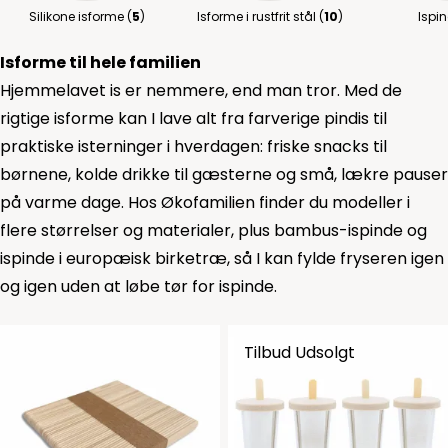
Silikone isforme (
5
)
Isforme i rustfrit stål (
10
)
Ispin
Isforme til hele familien
Hjemmelavet is er nemmere, end man tror. Med de
rigtige isforme kan I lave alt fra farverige pindis til
praktiske isterninger i hverdagen: friske snacks til
børnene, kolde drikke til gæsterne og små, lækre pauser
på varme dage. Hos Økofamilien finder du modeller i
flere størrelser og materialer, plus
bambus-ispinde
og
ispinde i europæisk birketræ
, så I kan fylde fryseren igen
og igen uden at løbe tør for ispinde.
Tilbud
Udsolgt