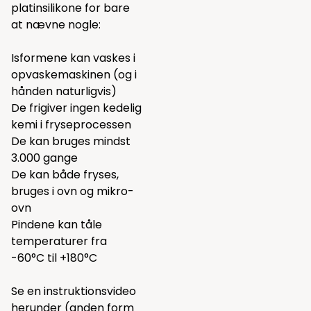
platinsilikone for bare
at nævne nogle:
Isformene kan vaskes i
opvaskemaskinen (og i
hånden naturligvis)
De frigiver ingen kedelig
kemi i fryseprocessen
De kan bruges mindst
3.000 gange
De kan både fryses,
bruges i ovn og mikro-
ovn
Pindene kan tåle
temperaturer fra
-60°C til +180°C
Se en instruktionsvideo
herunder (anden form