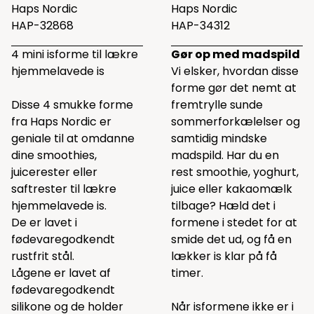
Haps Nordic
Haps Nordic
HAP-32868
HAP-34312
4 mini isforme til lækre
Gør op med madspild
hjemmelavede is
Vi elsker, hvordan disse
forme gør det nemt at
Disse 4 smukke forme
fremtrylle sunde
fra Haps Nordic er
sommerforkælelser og
geniale til at omdanne
samtidig mindske
dine smoothies,
madspild. Har du en
juicerester eller
rest smoothie, yoghurt,
saftrester til lækre
juice eller kakaomælk
hjemmelavede is.
tilbage? Hæld det i
De er lavet i
formene i stedet for at
fødevaregodkendt
smide det ud, og få en
rustfrit stål.
lækker is klar på få
Lågene er lavet af
timer.
fødevaregodkendt
silikone og de holder
Når isformene ikke er i