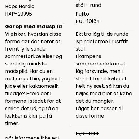
stål - rund
Haps Nordic
HAP-29998
Pulito
PUL-10184
Gør op med madspild
Vi elsker, hvordan disse
Ekstra låg til de runde
forme gør det nemt at
ispindeforme i rustfrit
fremtrylle sunde
stål.
sommerforkælelser og
I kampens
samtidig mindske
sommerhede kan et
madspild. Har du en
låg forsvinde, men i
rest smoothie, yoghurt,
stedet for at købe et
juice eller kakaomælk
helt ny sæt, så kan du
tilbage? Hæld det i
nøjes med blot at købe
formene i stedet for at
det du mangler.
smide det ud, og få en
Låget her passer til
lækker is klar på få
disse
forme
timer.
15,00 DKK
Når isformene ikke er i