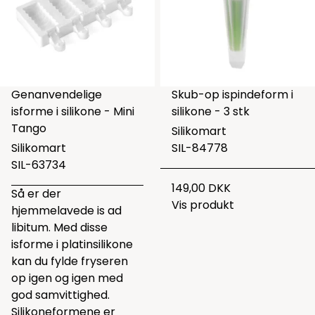
Genanvendelige
Skub-op ispindeform i
isforme i silikone - Mini
silikone - 3 stk
Tango
Silikomart
Silikomart
SIL-84778
SIL-63734
149,00 DKK
Så er der
Vis produkt
hjemmelavede is ad
libitum. Med disse
isforme i platinsilikone
kan du fylde fryseren
op igen og igen med
god samvittighed.
Silikoneformene er