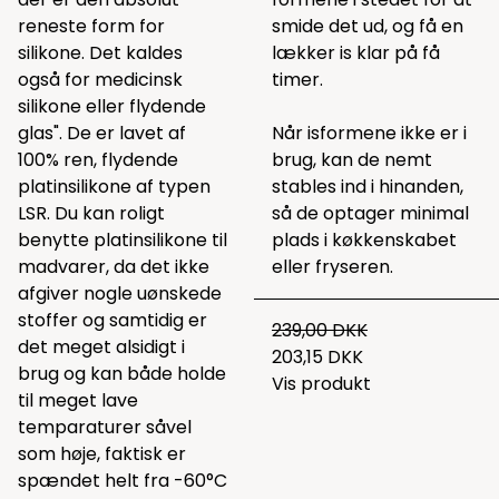
reneste form for
smide det ud, og få en
silikone. Det kaldes
lækker is klar på få
også for medicinsk
timer.
silikone eller flydende
glas". De er lavet af
Når isformene ikke er i
100% ren, flydende
brug, kan de nemt
platinsilikone af typen
stables ind i hinanden,
LSR. Du kan roligt
så de optager minimal
benytte platinsilikone til
plads i køkkenskabet
madvarer, da det ikke
eller fryseren.
afgiver nogle uønskede
stoffer og samtidig er
239,00 DKK
det meget alsidigt i
203,15 DKK
brug og kan både holde
Vis produkt
til meget lave
temparaturer såvel
som høje, faktisk er
spændet helt fra -60°C