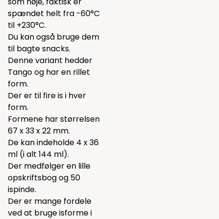
som høje, faktisk er
spændet helt fra -60°C
til +230°C.
Du kan også bruge dem
til bagte snacks.
Denne variant hedder
Tango og har en rillet
form.
Der er til fire is i hver
form.
Formene har størrelsen
67 x 33 x 22 mm.
De kan indeholde 4 x 36
ml (i alt 144 ml).
Der medfølger en lille
opskriftsbog og 50
ispinde.
Der er mange fordele
ved at bruge isforme i