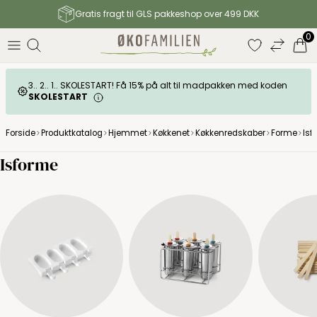
Gratis fragt til GLS pakkeshop over 499 DKK
0
3.. 2.. 1.. SKOLESTART! Få 15% på alt til madpakken med koden
SKOLESTART
Forside
Produktkatalog
Hjemmet
Køkkenet
Køkkenredskaber
Forme
Isf
Isforme