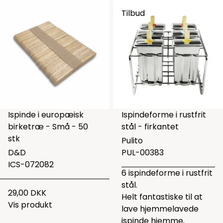
Tilbud
Ispinde i europæisk
Ispindeforme i rustfrit
birketræ - Små - 50
stål - firkantet
stk
Pulito
D&D
PUL-00383
ICS-072082
6 ispindeforme i rustfrit
stål.
29,00 DKK
Helt fantastiske til at
Vis produkt
lave hjemmelavede
ispinde hjemme.