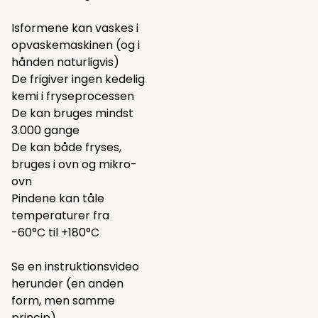
Isformene kan vaskes i
opvaskemaskinen (og i
hånden naturligvis)
De frigiver ingen kedelig
kemi i fryseprocessen
De kan bruges mindst
3.000 gange
De kan både fryses,
bruges i ovn og mikro-
ovn
Pindene kan tåle
temperaturer fra
-60°C til +180°C
Se en instruktionsvideo
herunder (en anden
form, men samme
princip)