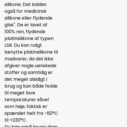
silikone. Det kaldes
også for medicinsk
silikone eller flydende
glas". De er lavet af
100% ren, flydende
platinsilikone af typen
LSR. Du kan roligt
benytte platinsilikone til
madvarer, da det ikke
afgiver nogle uønskede
stoffer og samtidig er
det meget alsidigt i
brug og kan både holde
til meget lave
temparaturer såvel
som høje, faktisk er
spændet helt fra -60°C
til +230°C.
Du kan også bruge dem