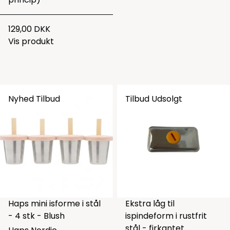
129,00 DKK
Vis produkt
Nyhed
Tilbud
Tilbud
Udsolgt
Haps mini isforme i stål
Ekstra låg til
- 4 stk - Blush
ispindeform i rustfrit
stål - firkantet