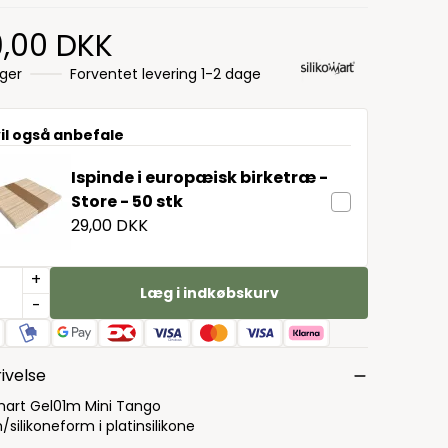
9,00 DKK
ager
Forventet levering 1-2 dage
vil også anbefale
Ispinde i europæisk birketræ -
Store - 50 stk
29,00 DKK
+
Læg i indkøbskurv
-
ivelse
omart Gel01m Mini Tango
/silikoneform i platinsilikone