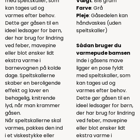
med speltskaller, som
Vægt
: 818 gram
kan tages ud og
Farve
: Grå
varmes efter behov.
Pleje
: Gåsedelen kan
Dette gør gåsen til en
håndvaskes (uden
ideel ledsager for børn,
speltskaller)
der har brug for lindring
ved feber, mavepine
Sådan bruger du
eller blot ønsker lidt
varmepude bamsen
ekstra varme i
Inde i gåsens mave
barnevognen på kolde
ligger en pose fyldt
dage. Speltskallerne
med speltskaller, som
skaber en beroligende
kan tages ud og
effekt og laver en
varmes efter behov.
behagelig, knitrende
Dette gør gåsen til en
lyd, når man krammer
ideel ledsager for børn,
gåsen.
der har brug for lindring
Når speltskallerne skal
ved feber, mavepine
varmes, pakkes den ind
eller blot ønsker lidt
i et viskestykke eller
ekstra varme i