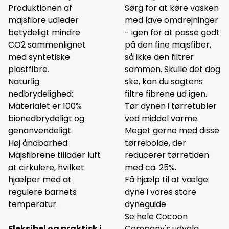
Produktionen af
Sørg for at køre vasken
majsfibre udleder
med lave omdrejninger
betydeligt mindre
- igen for at passe godt
CO2 sammenlignet
på den fine majsfiber,
med syntetiske
så ikke den filtrer
plastfibre.
sammen. Skulle det dog
Naturlig
ske, kan du sagtens
nedbrydelighed:
filtre fibrene ud igen.
Materialet er 100%
Tør dynen i tørretubler
bionedbrydeligt og
ved middel varme.
genanvendeligt.
Meget gerne med disse
Høj åndbarhed:
tørrebolde
, der
Majsfibrene tillader luft
reducerer tørretiden
at cirkulere, hvilket
med ca. 25%.
hjælper med at
Få hjælp til at vælge
regulere barnets
dyne i vores
store
temperatur.
dyneguide
Se hele
Cocoon
Fleksibel og praktisk i
Company's udvalg