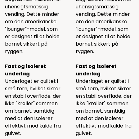
uhensigtsmæssig
uhensigtsmæssig
vending. Dette minder
vending. Dette minder
om den amerikanske
om den amerikanske
"lounger"-model, som
"lounger"-model, som
er designet til at holde
er designet til at holde
barnet sikkert på
barnet sikkert på
ryggen.
ryggen.
Fast og isoleret
Fast og isoleret
underlag
underlag
Underlaget er quiltet i
Underlaget er quiltet i
små tern, hvilket sikrer
små tern, hvilket sikrer
en stabil overflade, der
en stabil overflade, der
ikke "krøller" sammen
ikke "krøller" sammen
om barnet, samtidig
om barnet, samtidig
med at den isolerer
med at den isolerer
effektivt mod kulde fra
effektivt mod kulde fra
gulvet.
gulvet.