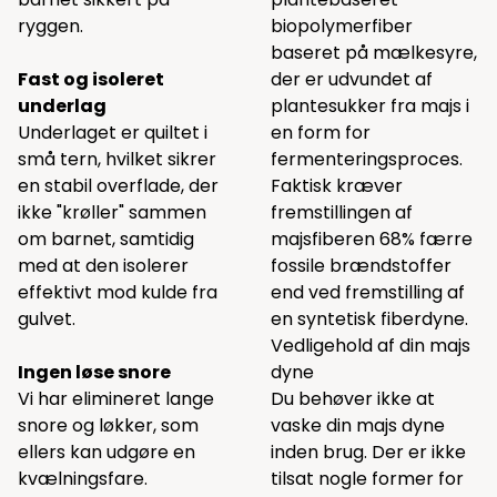
ryggen.
biopolymerfiber
baseret på mælkesyre,
Fast og isoleret
der er udvundet af
underlag
plantesukker fra majs i
Underlaget er quiltet i
en form for
små tern, hvilket sikrer
fermenteringsproces.
en stabil overflade, der
Faktisk kræver
ikke "krøller" sammen
fremstillingen af
om barnet, samtidig
majsfiberen 68% færre
med at den isolerer
fossile brændstoffer
effektivt mod kulde fra
end ved fremstilling af
gulvet.
en syntetisk fiberdyne.
Vedligehold af din majs
Ingen løse snore
dyne
Vi har elimineret lange
Du behøver ikke at
snore og løkker, som
vaske din majs dyne
ellers kan udgøre en
inden brug. Der er ikke
kvælningsfare.
tilsat nogle former for