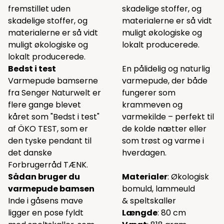
fremstillet uden
skadelige stoffer, og
skadelige stoffer, og
materialerne er så vidt
materialerne er så vidt
muligt økologiske og
muligt økologiske og
lokalt producerede.
lokalt producerede.
Bedst i test
En pålidelig og naturlig
Varmepude bamserne
varmepude, der både
fra Senger Naturwelt er
fungerer som
flere gange blevet
krammeven og
kåret som "Bedst i test"
varmekilde – perfekt til
af ÖKO TEST, som er
de kolde nætter eller
den tyske pendant til
som trøst og varme i
det danske
hverdagen.
Forbrugerråd TÆNK.
Sådan bruger du
Materialer
: Økologisk
varmepude bamsen
bomuld, lammeuld
Inde i gåsens mave
& speltskaller
ligger en pose fyldt
Længde
: 80 cm