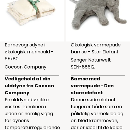
Barnevognsdyne i
Økologisk varmepude
økologisk merinould -
bamse - Stor Elefant
65x80
Senger Naturwelt
Cocoon Company
SEN-88612
Vedligehold af din
Bamse med
ulddyne fra Cocoon
varmepude - Den
Company
store elefant
En ulddyne bør ikke
Denne søde elefant
vaskes. Lanolinen i
fungerer både som en
ulden er nemlig vigtig
pålidelig varmekilde og
for dynens
en blød krammeven,
temperaturregulerende
der er ideel til de kolde