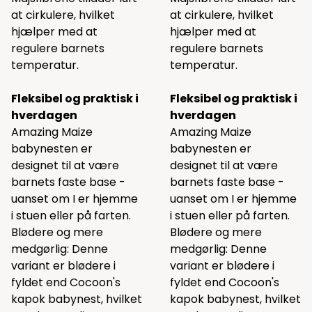
at cirkulere, hvilket
at cirkulere, hvilket
hjælper med at
hjælper med at
regulere barnets
regulere barnets
temperatur.
temperatur.
Fleksibel og praktisk i
Fleksibel og praktisk i
hverdagen
hverdagen
Amazing Maize
Amazing Maize
babynesten er
babynesten er
designet til at være
designet til at være
barnets faste base -
barnets faste base -
uanset om I er hjemme
uanset om I er hjemme
i stuen eller på farten.
i stuen eller på farten.
Blødere og mere
Blødere og mere
medgørlig: Denne
medgørlig: Denne
variant er blødere i
variant er blødere i
fyldet end Cocoon's
fyldet end Cocoon's
kapok babynest, hvilket
kapok babynest, hvilket