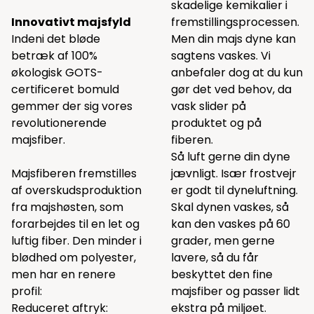
skadelige kemikalier i
Innovativt majsfyld
fremstillingsprocessen.
Indeni det bløde
Men din majs dyne kan
betræk af 100%
sagtens vaskes. Vi
økologisk GOTS-
anbefaler dog at du kun
certificeret bomuld
gør det ved behov, da
gemmer der sig vores
vask slider på
revolutionerende
produktet og på
majsfiber.
fiberen.
Så luft gerne din dyne
Majsfiberen fremstilles
jævnligt. Især frostvejr
af overskudsproduktion
er godt til dyneluftning.
fra majshøsten, som
Skal dynen vaskes, så
forarbejdes til en let og
kan den vaskes på 60
luftig fiber. Den minder i
grader, men gerne
blødhed om polyester,
lavere, så du får
men har en renere
beskyttet den fine
profil:
majsfiber og passer lidt
Reduceret aftryk:
ekstra på miljøet.