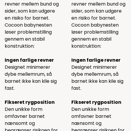
revner mellem bund og
revner mellem bund og
sider, som kan udgøre
sider, som kan udgøre
en risiko for barnet.
en risiko for barnet.
Cocoon babynesten
Cocoon babynesten
løser problemstilling
løser problemstilling
gennem en stabil
gennem en stabil
konstruktion:
konstruktion:
Ingen farlige revner
Ingen farlige revner
Designet minimerer
Designet minimerer
dybe mellemrum, så
dybe mellemrum, så
barnet ikke kan kile sig
barnet ikke kan kile sig
fast.
fast.
Fikseret rygposition
Fikseret rygposition
Den unikke form
Den unikke form
omfavner barnet
omfavner barnet
nænsomt og
nænsomt og
begrænser risikoen for
begrænser risikoen for