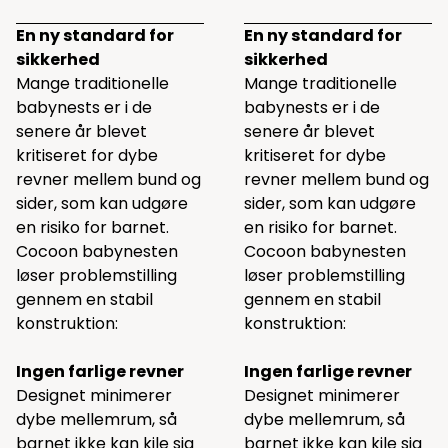
En ny standard for
En ny standard for
sikkerhed
sikkerhed
Mange traditionelle
Mange traditionelle
babynests er i de
babynests er i de
senere år blevet
senere år blevet
kritiseret for dybe
kritiseret for dybe
revner mellem bund og
revner mellem bund og
sider, som kan udgøre
sider, som kan udgøre
en risiko for barnet.
en risiko for barnet.
Cocoon babynesten
Cocoon babynesten
løser problemstilling
løser problemstilling
gennem en stabil
gennem en stabil
konstruktion:
konstruktion:
Ingen farlige revner
Ingen farlige revner
Designet minimerer
Designet minimerer
dybe mellemrum, så
dybe mellemrum, så
barnet ikke kan kile sig
barnet ikke kan kile sig