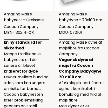
Amazing Maize
Amazing Maize
babynest - Croissant
babydyne - 70x100 cm
Cocoon Company
Cocoon Company
MBN-130214-CR
MDU-070101
En ny standard for
Amazing Maize dyne af
sikkerhed
majsfibre fra Cocoon
Mange traditionelle
Company
babynests er i de
Vegansk dyne af
senere år blevet
majs fra Cocoon
kritiseret for dybe
Company.
Babydyne
revner mellem bund og
70 x 100 cm.
sider, som kan udgøre
Af økologisk certificeret
en risiko for barnet.
og helt kemikaliefri
Cocoon babynesten
bomuld og med fyld af
løser problemstilling
majs fibre.
gennem en stabil
Majs dyner er et