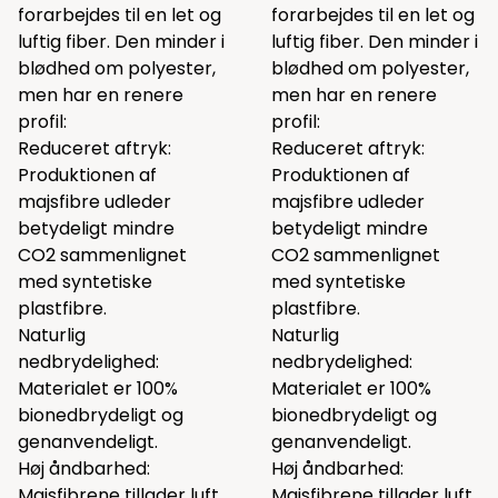
forarbejdes til en let og
forarbejdes til en let og
luftig fiber. Den minder i
luftig fiber. Den minder i
blødhed om polyester,
blødhed om polyester,
men har en renere
men har en renere
profil:
profil:
Reduceret aftryk:
Reduceret aftryk:
Produktionen af
Produktionen af
majsfibre udleder
majsfibre udleder
betydeligt mindre
betydeligt mindre
CO2 sammenlignet
CO2 sammenlignet
med syntetiske
med syntetiske
plastfibre.
plastfibre.
Naturlig
Naturlig
nedbrydelighed:
nedbrydelighed:
Materialet er 100%
Materialet er 100%
bionedbrydeligt og
bionedbrydeligt og
genanvendeligt.
genanvendeligt.
Høj åndbarhed:
Høj åndbarhed:
Majsfibrene tillader luft
Majsfibrene tillader luft