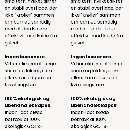
små tern, hvilket sikrer
små tern, hvilket sikrer
en stabil overflade, der
en stabil overflade, der
ikke "krøller" sammen
ikke "krøller" sammen
om barnet, samtidig
om barnet, samtidig
med at den isolerer
med at den isolerer
effektivt mod kulde fra
effektivt mod kulde fra
gulvet.
gulvet.
Ingen løse snore
Ingen løse snore
Vi har elimineret lange
Vi har elimineret lange
snore og løkker, som
snore og løkker, som
ellers kan udgøre en
ellers kan udgøre en
kvælningsfare.
kvælningsfare.
100% økologisk og
100% økologisk og
ubehandlet kapok
ubehandlet kapok
Inden i det bløde
Inden i det bløde
betræk af 100%
betræk af 100%
økologisk GOTS-
økologisk GOTS-