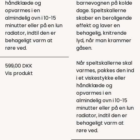
håndklæde og
barnevognen på kolde
opvarmes i en
dage. Speltskallerne
almindelig ovn i 10-15
skaber en beroligende
minutter eller på en lun
effekt og laver en
radiator, indtil den er
behagelig, knitrende
behageligt varm at
lyd, når man krammer
røre ved.
gåsen.
Når speltskallerne skal
599,00 DKK
varmes, pakkes den ind
Vis produkt
i et viskestykke eller
håndklæde og
opvarmes i en
almindelig ovn i 10-15
minutter eller på en lun
radiator, indtil den er
behageligt varm at
røre ved.