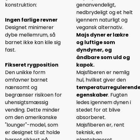
konstruktion:
genanvendeligt,
nedbrydeligt og et helt
Ingen farlige revner
igennem naturligt og
Designet minimerer
vegansk alternativ.
dybe mellemrum, så
Majs dyner er lækre
barnet ikke kan kile sig
og luftige som
fast.
dyndyner, og
åndbare som uld og
Fikseret rygposition
kapok.
Den unikke form
Majsfiberen er nemlig
omfavner barnet
hul, hvilket giver den
nænsomt og
temperaturregulerend
begrænser risikoen for
egenskaber
. Fugten
uhensigtsmæssig
ledes igennem dynen i
vending. Dette minder
stedet for at blive
om den amerikanske
absorberet.
"lounger"-model, som
Majsfiberen er, rent
er designet til at holde
teknisk, en
barnet sikkert på
plantebaseret