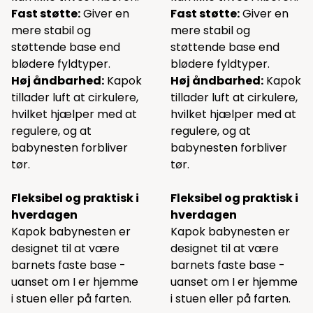
Fast støtte:
Giver en
Fast støtte:
Giver en
mere stabil og
mere stabil og
støttende base end
støttende base end
blødere fyldtyper.
blødere fyldtyper.
Høj åndbarhed:
Kapok
Høj åndbarhed:
Kapok
tillader luft at cirkulere,
tillader luft at cirkulere,
hvilket hjælper med at
hvilket hjælper med at
regulere, og at
regulere, og at
babynesten forbliver
babynesten forbliver
tør.
tør.
Fleksibel og praktisk i
Fleksibel og praktisk i
hverdagen
hverdagen
Kapok babynesten er
Kapok babynesten er
designet til at være
designet til at være
barnets faste base -
barnets faste base -
uanset om I er hjemme
uanset om I er hjemme
i stuen eller på farten.
i stuen eller på farten.