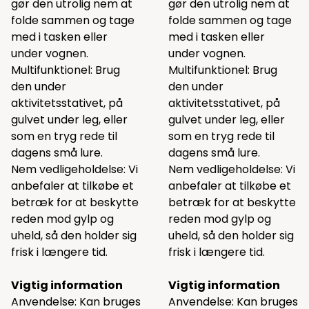
gør den utrolig nem at
gør den utrolig nem at
folde sammen og tage
folde sammen og tage
med i tasken eller
med i tasken eller
under vognen.
under vognen.
Multifunktionel: Brug
Multifunktionel: Brug
den under
den under
aktivitetsstativet, på
aktivitetsstativet, på
gulvet under leg, eller
gulvet under leg, eller
som en tryg rede til
som en tryg rede til
dagens små lure.
dagens små lure.
Nem vedligeholdelse: Vi
Nem vedligeholdelse: Vi
anbefaler at tilkøbe et
anbefaler at tilkøbe et
betræk for at beskytte
betræk for at beskytte
reden mod gylp og
reden mod gylp og
uheld, så den holder sig
uheld, så den holder sig
frisk i længere tid.
frisk i længere tid.
Vigtig information
Vigtig information
Anvendelse: Kan bruges
Anvendelse: Kan bruges