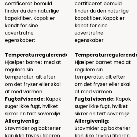
certificeret bomuld
certificeret bomuld
finder du den naturlige
finder du den naturlige
kapokfiber. Kapok er
kapokfiber. Kapok er
kendt for sine
kendt for sine
uovertrufne
uovertrufne
egenskaber:
egenskaber:
Temperaturregulerende:
Temperaturregulerende
Hjælper barnet med at
Hjælper barnet med at
regulere sin
regulere sin
temperatur, alt efter
temperatur, alt efter
om det fryser eller skal
om det fryser eller skal
af med varmen.
af med varmen.
Fugtafvisende:
Kapok
Fugtafvisende:
Kapok
suger ikke fugt, hvilket
suger ikke fugt, hvilket
sikrer en tørt sovemiljø.
sikrer en tørt sovemiljø.
Allergivenlig:
Allergivenlig:
Støvmider og bakterier
Støvmider og bakterier
kan ikke trives i fiberen.
kan ikke trives i fiberen.