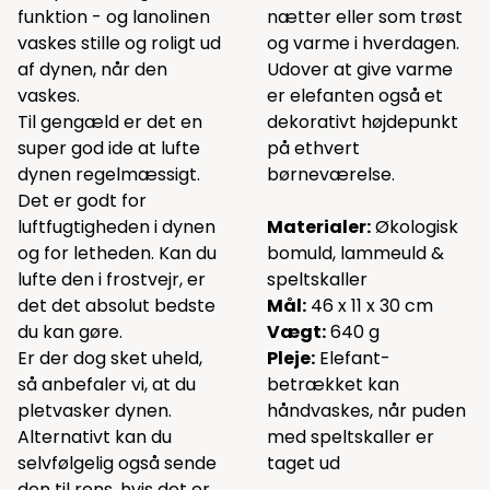
funktion - og lanolinen
nætter eller som trøst
vaskes stille og roligt ud
og varme i hverdagen.
af dynen, når den
Udover at give varme
vaskes.
er elefanten også et
Til gengæld er det en
dekorativt højdepunkt
super god ide at lufte
på ethvert
dynen regelmæssigt.
børneværelse.
Det er godt for
luftfugtigheden i dynen
Materialer:
Økologisk
og for letheden. Kan du
bomuld, lammeuld &
lufte den i frostvejr, er
speltskaller
det det absolut bedste
Mål:
46 x 11 x 30 cm
du kan gøre.
Vægt:
640 g
Er der dog sket uheld,
Pleje:
Elefant-
så anbefaler vi, at du
betrækket kan
pletvasker dynen.
håndvaskes, når puden
Alternativt kan du
med speltskaller er
selvfølgelig også sende
taget ud
den til rens, hvis det er