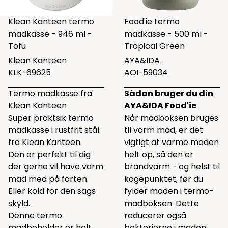
Klean Kanteen termo
Food'ie termo
madkasse - 946 ml -
madkasse - 500 ml -
Tofu
Tropical Green
Klean Kanteen
AYA&IDA
KLK-69625
AOI-59034
Termo madkasse fra
Sådan bruger du din
Klean Kanteen
AYA&IDA Food'ie
Super praktsik termo
Når madboksen bruges
madkasse i rustfrit stål
til varm mad, er det
fra Klean Kanteen.
vigtigt at varme maden
Den er perfekt til dig
helt op, så den er
der gerne vil have varm
brandvarm - og helst til
mad med på farten.
kogepunktet, før du
Eller kold for den sags
fylder maden i termo-
skyld.
madboksen. Dette
Denne termo
reducerer også
madbeholder er helt
bakterierne i maden.