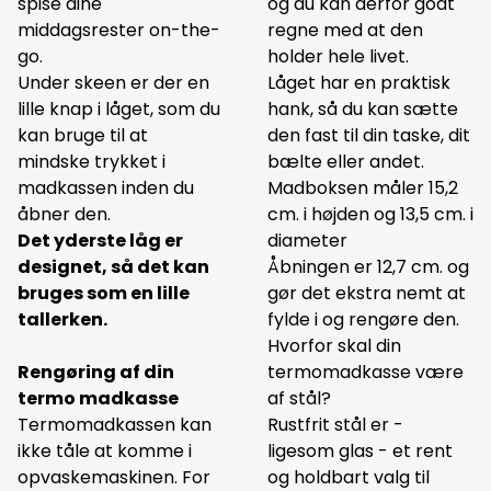
spise dine
og du kan derfor godt
middagsrester on-the-
regne med at den
go.
holder hele livet.
Under skeen er der en
Låget har en praktisk
lille knap i låget, som du
hank, så du kan sætte
kan bruge til at
den fast til din taske, dit
mindske trykket i
bælte eller andet.
madkassen inden du
Madboksen måler 15,2
åbner den.
cm. i højden og 13,5 cm. i
Det yderste låg er
diameter
designet, så det kan
Åbningen er 12,7 cm. og
bruges som en lille
gør det ekstra nemt at
tallerken.
fylde i og rengøre den.
Hvorfor skal din
Rengøring af din
termomadkasse være
termo madkasse
af stål?
Termomadkassen kan
Rustfrit stål er -
ikke tåle at komme i
ligesom glas - et rent
opvaskemaskinen. For
og holdbart valg til