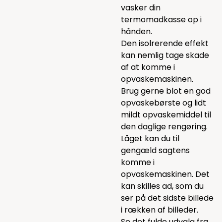
vasker din
termomadkasse op i
hånden.
Den isolrerende effekt
kan nemlig tage skade
af at komme i
opvaskemaskinen.
Brug gerne blot en god
opvaskebørste
og lidt
mildt
opvaskemiddel
til
den daglige rengøring.
Låget kan du til
gengæld sagtens
komme i
opvaskemaskinen. Det
kan skilles ad, som du
ser på det sidste billede
i rækken af billeder.
Se det fulde udvalg fra