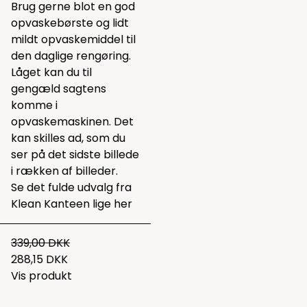
Brug gerne blot en god
opvaskebørste
og lidt
mildt
opvaskemiddel
til
den daglige rengøring.
Låget kan du til
gengæld sagtens
komme i
opvaskemaskinen. Det
kan skilles ad, som du
ser på det sidste billede
i rækken af billeder.
Se det fulde udvalg fra
Klean Kanteen lige
her
339,00 DKK
288,15 DKK
Vis produkt