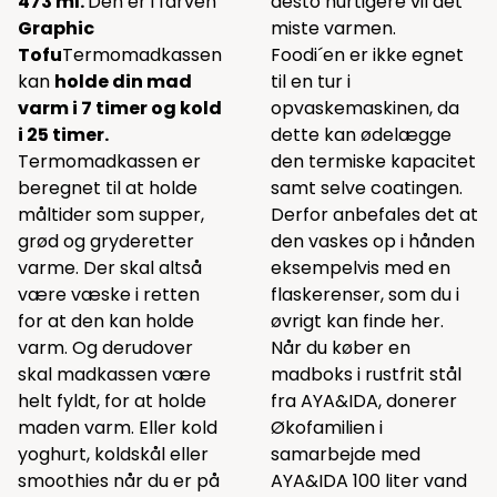
473 ml.
Den er i farven
desto hurtigere vil det
Graphic
miste varmen.
Tofu
Termomadkassen
Foodi´en er ikke egnet
kan
holde din mad
til en tur i
varm i 7 timer og kold
opvaskemaskinen, da
i 25 timer.
dette kan ødelægge
Termomadkassen er
den termiske kapacitet
beregnet til at holde
samt selve coatingen.
måltider som supper,
Derfor anbefales det at
grød og gryderetter
den vaskes op i hånden
varme. Der skal altså
eksempelvis med en
være væske i retten
flaskerenser, som du i
for at den kan holde
øvrigt kan finde
her
.
varm. Og derudover
Når du køber en
skal madkassen være
madboks i rustfrit stål
helt fyldt, for at holde
fra AYA&IDA, donerer
maden varm. Eller kold
Økofamilien i
yoghurt, koldskål eller
samarbejde med
smoothies når du er på
AYA&IDA 100 liter vand