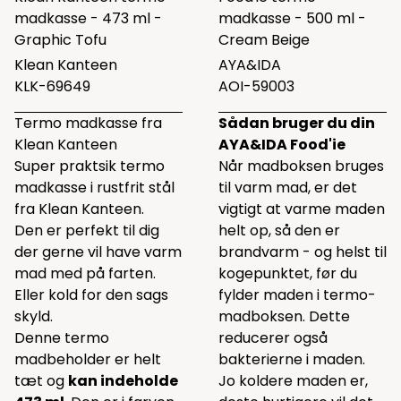
madkasse - 473 ml -
madkasse - 500 ml -
Graphic Tofu
Cream Beige
Klean Kanteen
AYA&IDA
KLK-69649
AOI-59003
Termo madkasse fra
Sådan bruger du din
Klean Kanteen
AYA&IDA Food'ie
Super praktsik termo
Når madboksen bruges
madkasse i rustfrit stål
til varm mad, er det
fra Klean Kanteen.
vigtigt at varme maden
Den er perfekt til dig
helt op, så den er
der gerne vil have varm
brandvarm - og helst til
mad med på farten.
kogepunktet, før du
Eller kold for den sags
fylder maden i termo-
skyld.
madboksen. Dette
Denne termo
reducerer også
madbeholder er helt
bakterierne i maden.
tæt og
kan indeholde
Jo koldere maden er,