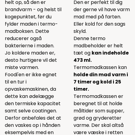
helt op, så den er
Den er perfekt til dig
brandvarm - og helst til
der gerne vil have varm
kogepunktet, før du
mad med på farten.
fylder maden i termo-
Eller kold for den sags
madboksen. Dette
skyld.
reducerer også
Denne termo
bakterierne i maden.
madbeholder er helt
Jo koldere maden er,
tæt og
kan indeholde
desto hurtigere vil det
473 ml.
miste varmen.
Termomadkassen kan
Foodi'en er ikke egnet
holde din mad varm i
til en tur i
7 timer og kold i 25
opvaskemaskinen, da
timer.
dette kan ødelægge
Termomadkassen er
den termiske kapacitet
beregnet til at holde
samt selve coatingen.
måltider som supper,
Derfor anbefales det at
grød og gryderetter
den vaskes op i hånden
varme. Der skal altså
eksempelvis med en
være væske i retten