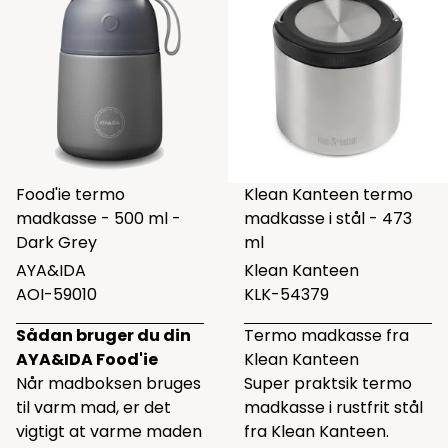
Food'ie termo
Klean Kanteen termo
madkasse - 500 ml -
madkasse i stål - 473
Dark Grey
ml
AYA&IDA
Klean Kanteen
AOI-59010
KLK-54379
Sådan bruger du din
Termo madkasse fra
AYA&IDA Food'ie
Klean Kanteen
Når madboksen bruges
Super praktsik termo
til varm mad, er det
madkasse i rustfrit stål
vigtigt at varme maden
fra Klean Kanteen.