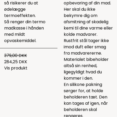
så risikerer du at
opbevaring af din mad.
ødelægge
Her skal du ikke
termoeffekten.
bekymre dig om
Så rengør din termo
afsmitning af skadelig
madkasse i hånden
kemi til dine varme eller
med mildt
kolde madvarer.
opvaskemiddel.
Rustfrit stål tager ikke
imod duft eller smag
fra madvarererne.
379,00 DKK
Materialet bibeholder
284,25 DKK
altså sin renhed,
Vis produkt
ligegyldigt hvad du
kommer i den.
En silikone pakning
sørger for, at holde
beholderen tæt. Den
kan tages af igen, når
beholderen skal
rengøres.