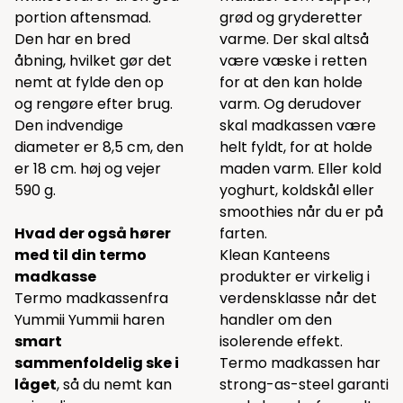
portion aftensmad.
grød og gryderetter
Den har en bred
varme. Der skal altså
åbning, hvilket gør det
være væske i retten
nemt at fylde den op
for at den kan holde
og rengøre efter brug.
varm. Og derudover
Den indvendige
skal madkassen være
diameter er 8,5 cm, den
helt fyldt, for at holde
er 18 cm. høj og vejer
maden varm. Eller kold
590 g.
yoghurt, koldskål eller
smoothies når du er på
Hvad der også hører
farten.
med til din termo
Klean Kanteens
madkasse
produkter er virkelig i
Termo madkassenfra
verdensklasse når det
Yummii Yummii haren
handler om den
smart
isolerende effekt.
sammenfoldelig ske i
Termo madkassen har
låget
, så du nemt kan
strong-as-steel garanti