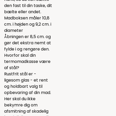
den fast til din taske, dit
bælte eller andet.
Madboksen måler 10,8
cm. i højden og 9,2 cm. i
diameter
Åbningen er 8,5 cm. og
gør det ekstra nemt at
fylde i og rengøre den.
Hvorfor skal din
termomadkasse være
af stål?
Rustfrit stål er -
ligesom glas - et rent
og holdbart valg til
opbevaring af din mad.
Her skal du ikke
bekymre dig om
afsmitning af skadelig