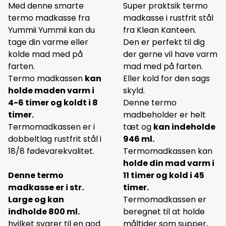
Med denne smarte
Super praktsik termo
termo madkasse fra
madkasse i rustfrit stål
Yummii Yummii kan du
fra Klean Kanteen.
tage din varme eller
Den er perfekt til dig
kolde mad med på
der gerne vil have varm
farten.
mad med på farten.
Termo madkassen
kan
Eller kold for den sags
holde maden varm i
skyld.
4-6 timer og koldt i 8
Denne termo
timer.
madbeholder er helt
Termomadkassen er i
tæt og
kan indeholde
dobbeltlag rustfrit stål i
946 ml.
18/8 fødevarekvalitet.
Termomadkassen kan
holde din mad varm i
Denne termo
11 timer og kold i 45
madkasse er i str.
timer.
Large og kan
Termomadkassen er
indholde 800 ml.
beregnet til at holde
hvilket svarer til en god
måltider som supper,