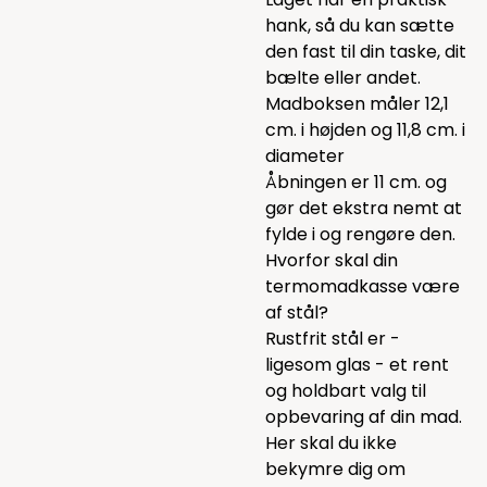
hank, så du kan sætte
den fast til din taske, dit
bælte eller andet.
Madboksen måler 12,1
cm. i højden og 11,8 cm. i
diameter
Åbningen er 11 cm. og
gør det ekstra nemt at
fylde i og rengøre den.
Hvorfor skal din
termomadkasse være
af stål?
Rustfrit stål er -
ligesom glas - et rent
og holdbart valg til
opbevaring af din mad.
Her skal du ikke
bekymre dig om