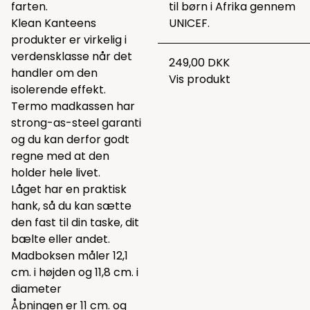
farten.
til børn i Afrika gennem
Klean Kanteens
UNICEF.
produkter er virkelig i
verdensklasse når det
249,00 DKK
handler om den
Vis produkt
isolerende effekt.
Termo madkassen har
strong-as-steel garanti
og du kan derfor godt
regne med at den
holder hele livet.
Låget har en praktisk
hank, så du kan sætte
den fast til din taske, dit
bælte eller andet.
Madboksen måler 12,1
cm. i højden og 11,8 cm. i
diameter
Åbningen er 11 cm. og