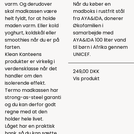
varm. Og derudover
Når du køber en
skal madkassen være
madboks i rustfrit stål
helt fyldt, for at holde
fra AYA&IDA, donerer
maden varm. Eller kold
Økofamilien i
yoghurt, koldskål eller
samarbejde med
smoothies når du er på
AYA&IDA 100 liter vand
farten.
til børn i Afrika gennem
Klean Kanteens
UNICEF.
produkter er virkelig i
verdensklasse når det
249,00 DKK
handler om den
Vis produkt
isolerende effekt.
Termo madkassen har
strong-as-steel garanti
og du kan derfor godt
regne med at den
holder hele livet.
Låget har en praktisk
hank, så du kan sætte