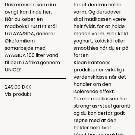
flaskerenser, som du i
for at den kan holde
øvrigt kan finde
her
.
varm. Og derudover
Når du køber en
skal madkassen være
madboks i rustfrit stål
helt fyldt, for at holde
fra AYA&IDA, donerer
maden varm. Eller kold
Økofamilien i
yoghurt, koldskål eller
samarbejde med
smoothies når du er på
AYA&IDA 100 liter vand
farten.
til børn i Afrika gennem
Klean Kanteens
UNICEF.
produkter er virkelig i
verdensklasse når det
handler om den
249,00 DKK
isolerende effekt.
Vis produkt
Termo madkassen har
strong-as-steel garanti
og du kan derfor godt
regne med at den
holder hele livet.
Låget har en praktisk