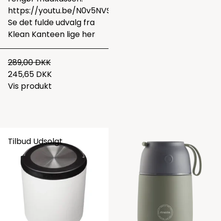
https://youtu.be/N0v5NVSiMDY
Se det fulde udvalg fra
Klean Kanteen lige
her
289,00 DKK
245,65 DKK
Vis produkt
Tilbud
Udsolgt