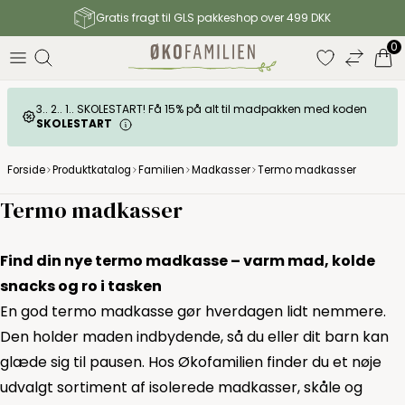
Gratis fragt til GLS pakkeshop over 499 DKK
0
3.. 2.. 1.. SKOLESTART! Få 15% på alt til madpakken med koden
SKOLESTART
Forside
Produktkatalog
Familien
Madkasser
Termo madkasser
Termo madkasser
Find din nye termo madkasse – varm mad, kolde
snacks og ro i tasken
En god termo madkasse gør hverdagen lidt nemmere.
Den holder maden indbydende, så du eller dit barn kan
glæde sig til pausen. Hos Økofamilien finder du et nøje
udvalgt sortiment af isolerede madkasser, skåle og