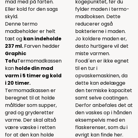
mad med på farten.
kogepunktet, før du
Eller kold for den sags
fylder maden i termo-
skyld.
madboksen. Dette
Denne termo
reducerer også
madbeholder er helt
bakterierne i maden.
tæt og
kan indeholde
Jo koldere maden er,
237 ml.
Farven hedder
desto hurtigere vil det
Graphic
miste varmen.
Tofu
Termomadkassen
Foodi´en er ikke egnet
kan
holde din mad
til en tur i
varm i 5 timer og kold
opvaskemaskinen, da
i 20 timer.
dette kan ødelægge
Termomadkassen er
den termiske kapacitet
beregnet til at holde
samt selve coatingen.
måltider som supper,
Derfor anbefales det at
grød og gryderetter
den vaskes op i hånden
varme. Der skal altså
eksempelvis med en
være væske i retten
flaskerenser, som du i
for at den kan holde
øvrigt kan finde
her
.