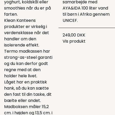
yoghurt, koldskål eller
samarbejde med
smoothies når du er på
AYA&IDA 100 liter vand
farten.
til børn i Afrika gennem
Klean Kanteens
UNICEF.
produkter er virkelig i
verdensklasse når det
249,00 DKK
handler om den
Vis produkt
isolerende effekt.
Termo madkassen har
strong-as-steel garanti
og du kan derfor godt
regne med at den
holder hele livet.
Låget har en praktisk
hank, så du kan sætte
den fast til din taske, dit
bælte eller andet.
Madboksen måler 15,2
cm. i højden og 13,5 cm. i