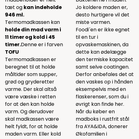
tæt og
kan indeholde
Jo koldere maden er,
946 ml.
desto hurtigere vil det
Termomadkassen kan
miste varmen.
holde din mad varm i
Foodi´en er ikke egnet
11 timer og kold i 45
til en tur i
timer.
Denne er i farven
opvaskemaskinen, da
TOFU
dette kan ødelægge
Termomadkassen er
den termiske kapacitet
beregnet til at holde
samt selve coatingen.
måltider som supper,
Derfor anbefales det at
grød og gryderetter
den vaskes op i hånden
varme. Der skal altså
eksempelvis med en
være væske i retten
flaskerenser, som du i
for at den kan holde
øvrigt kan finde
her
.
varm. Og derudover
Når du køber en
skal madkassen være
madboks i rustfrit stål
helt fyldt, for at holde
fra AYA&IDA, donerer
maden varm. Eller kold
Økofamilien i