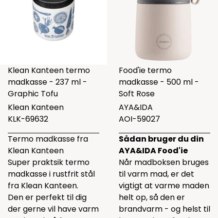
Klean Kanteen termo
Food'ie termo
madkasse - 237 ml -
madkasse - 500 ml -
Graphic Tofu
Soft Rose
Klean Kanteen
AYA&IDA
KLK-69632
AOI-59027
Termo madkasse fra
Sådan bruger du din
Klean Kanteen
AYA&IDA Food'ie
Super praktsik termo
Når madboksen bruges
madkasse i rustfrit stål
til varm mad, er det
fra Klean Kanteen.
vigtigt at varme maden
Den er perfekt til dig
helt op, så den er
der gerne vil have varm
brandvarm - og helst til