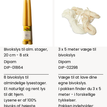
Bivokslys til alm. stager,
3 x 5 meter væge til
20 cm - 8 stk
bivokslys
Dipam
Dipam
DIP-01864
DIP-02298
8 bivokslys til
Væge til at lave dine
almindelige lysestager.
egne bivokslys.
Et naturligt og rent lys
I pakken finder du 3 x 5
til dit hjem.
meter - i forskellige
Lysene er af 100%
tykkelser.
bivoks af højeste
Pakken indeholder: