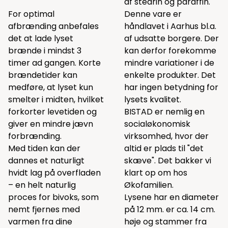
af stearin og paraffin.
For optimal
Denne vare er
afbrænding anbefales
håndlavet i Aarhus bl.a.
det at lade lyset
af udsatte borgere. Der
brænde i mindst 3
kan derfor forekomme
timer ad gangen. Korte
mindre variationer i de
brændetider kan
enkelte produkter. Det
medføre, at lyset kun
har ingen betydning for
smelter i midten, hvilket
lysets kvalitet.
forkorter levetiden og
BISTAD er nemlig en
giver en mindre jævn
socialøkonomisk
forbrænding.
virksomhed, hvor der
Med tiden kan der
altid er plads til "det
dannes et naturligt
skæve". Det bakker vi
hvidt lag på overfladen
klart op om hos
– en helt naturlig
Økofamilien.
proces for bivoks, som
Lysene har en diameter
nemt fjernes med
på 12 mm. er ca. 14 cm.
varmen fra dine
høje og stammer fra