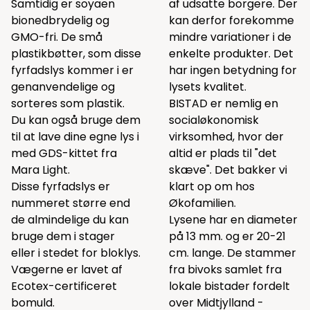
Samtidig er soyaen
af udsatte borgere. Der
bionedbrydelig og
kan derfor forekomme
GMO-fri. De små
mindre variationer i de
plastikbøtter, som disse
enkelte produkter. Det
fyrfadslys kommer i er
har ingen betydning for
genanvendelige og
lysets kvalitet.
sorteres som plastik.
BISTAD er nemlig en
Du kan også bruge dem
socialøkonomisk
til at lave dine egne lys i
virksomhed, hvor der
med GDS-kittet fra
altid er plads til "det
Mara Light.
skæve". Det bakker vi
Disse fyrfadslys er
klart op om hos
nummeret større end
Økofamilien.
de almindelige du kan
Lysene har en diameter
bruge dem i stager
på 13 mm. og er 20-21
eller i stedet for bloklys.
cm. lange. De stammer
Vægerne er lavet af
fra bivoks samlet fra
Ecotex-certificeret
lokale bistader fordelt
bomuld.
over Midtjylland -