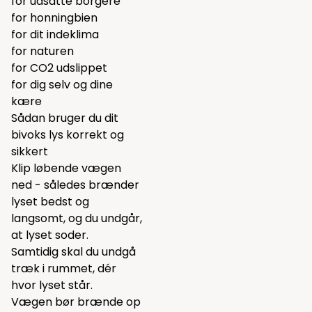
for udsatte borgere
for honningbien
for dit indeklima
for naturen
for CO2 udslippet
for dig selv og dine
kære
Sådan bruger du dit
bivoks lys korrekt og
sikkert
Klip løbende vægen
ned - således brænder
lyset bedst og
langsomt, og du undgår,
at lyset soder.
Samtidig skal du undgå
træk i rummet, dér
hvor lyset står.
Vægen bør brænde op