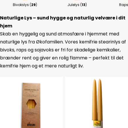
Bivokslys (
29
)
Julelys (
13
)
Raps
Naturlige Lys – sund hygge og naturlig velvære i dit
hjem
Skab en hyggelig og sund atmosfære i hjemmet med
naturlige lys fra Økofamilien. Vores kemifrie stearinlys af
bivoks, raps og sojavoks er fri for skadelige kemikalier,
brænder rent og giver en rolig flamme – perfekt til det
kemifrie hjem og et mere naturligt liv.