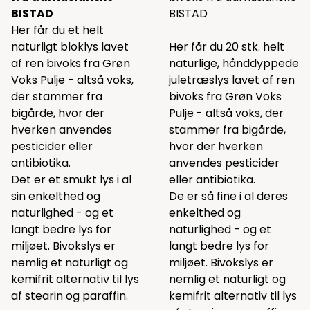
BISTAD
BISTAD
Her får du et helt
naturligt bloklys lavet
Her får du 20 stk. helt
af ren bivoks fra Grøn
naturlige, hånddyppede
Voks Pulje - altså voks,
juletræslys lavet af ren
der stammer fra
bivoks fra Grøn Voks
bigårde, hvor der
Pulje - altså voks, der
hverken anvendes
stammer fra bigårde,
pesticider eller
hvor der hverken
antibiotika.
anvendes pesticider
Det er et smukt lys i al
eller antibiotika.
sin enkelthed og
De er så fine i al deres
naturlighed - og et
enkelthed og
langt bedre lys for
naturlighed - og et
miljøet. Bivokslys er
langt bedre lys for
nemlig et naturligt og
miljøet. Bivokslys er
kemifrit alternativ til lys
nemlig et naturligt og
af stearin og paraffin.
kemifrit alternativ til lys