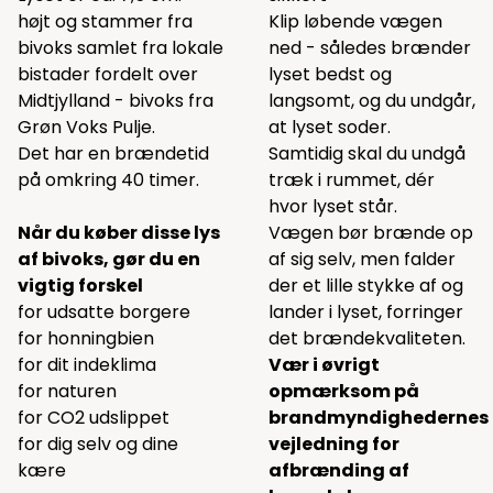
højt og stammer fra
Klip løbende vægen
bivoks samlet fra lokale
ned - således brænder
bistader fordelt over
lyset bedst og
Midtjylland - bivoks fra
langsomt, og du undgår,
Grøn Voks Pulje.
at lyset soder.
Det har en brændetid
Samtidig skal du undgå
på omkring 40 timer.
træk i rummet, dér
hvor lyset står.
Når du køber disse lys
Vægen bør brænde op
af bivoks, gør du en
af sig selv, men falder
vigtig forskel
der et lille stykke af og
for udsatte borgere
lander i lyset, forringer
for honningbien
det brændekvaliteten.
for dit indeklima
Vær i øvrigt
for naturen
opmærksom på
for CO2 udslippet
brandmyndighedernes
for dig selv og dine
vejledning for
kære
afbrænding af