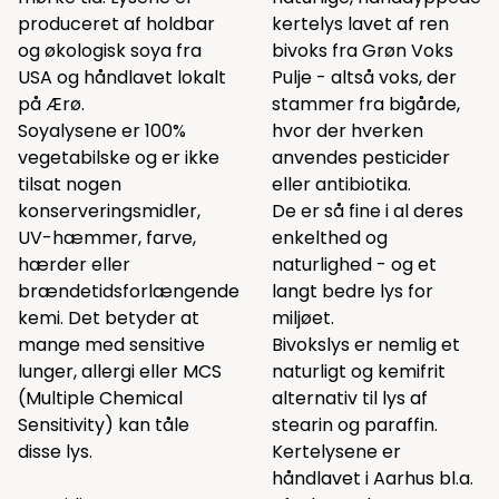
produceret af holdbar
kertelys lavet af ren
og økologisk soya fra
bivoks fra Grøn Voks
USA og håndlavet lokalt
Pulje - altså voks, der
på Ærø.
stammer fra bigårde,
Soyalysene er 100%
hvor der hverken
vegetabilske og er ikke
anvendes pesticider
tilsat nogen
eller antibiotika.
konserveringsmidler,
De er så fine i al deres
UV-hæmmer, farve,
enkelthed og
hærder eller
naturlighed - og et
brændetidsforlængende
langt bedre lys for
kemi. Det betyder at
miljøet.
mange med sensitive
Bivokslys er nemlig et
lunger, allergi eller MCS
naturligt og kemifrit
(Multiple Chemical
alternativ til lys af
Sensitivity) kan tåle
stearin og paraffin.
disse lys.
Kertelysene er
håndlavet i Aarhus bl.a.