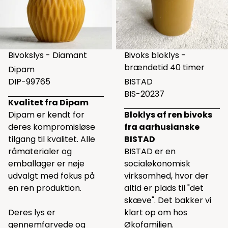
Bivokslys - Diamant
Bivoks bloklys -
brændetid 40 timer
Dipam
DIP-99765
BISTAD
BIS-20237
Kvalitet fra Dipam
Dipam er kendt for
Bloklys af ren bivoks
deres kompromisløse
fra aarhusianske
tilgang til kvalitet. Alle
BISTAD
råmaterialer og
BISTAD er en
emballager er nøje
socialøkonomisk
udvalgt med fokus på
virksomhed, hvor der
en ren produktion.
altid er plads til "det
skæve". Det bakker vi
Deres lys er
klart op om hos
gennemfarvede og
Økofamilien.