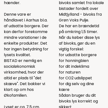
hænder.
bivoks samlet fra lokale
bistader fordelt over
Denne vare er
Midtjylland - bivoks fra
håndlavet i Aarhus bl.a.
Grøn Voks Pulje.
af udsatte borgere. Der
De har en brændetid
kan derfor forekomme
på omkring 1,5 timer.
mindre variationer i de
Når du køber disse lys
enkelte produkter. Det
af bivoks, gør du en
har ingen betydning for
vigtig forskel:
lysets kvalitet.
for udsatte borgere
BISTAD er nemlig en
for honningbien
socialøkonomisk
for dit indeklima
virksomhed, hvor der
for naturen
altid er plads til "det
for CO2 udslippet
skæve". Det bakker vi
for dig selv og dine
klart op om hos
kære
Økofamilien.
Sådan bruger du dit
bivoks lys korrekt og
Lyset er ca. 7,5 cm.
sikkert