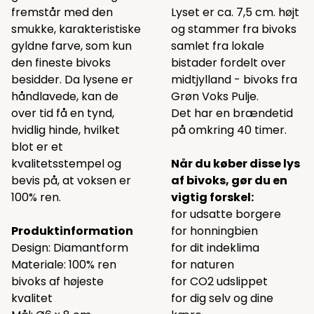
fremstår med den
Lyset er ca. 7,5 cm. højt
smukke, karakteristiske
og stammer fra bivoks
gyldne farve, som kun
samlet fra lokale
den fineste bivoks
bistader fordelt over
besidder. Da lysene er
midtjylland - bivoks fra
håndlavede, kan de
Grøn Voks Pulje.
over tid få en tynd,
Det har en brændetid
hvidlig hinde, hvilket
på omkring 40 timer.
blot er et
kvalitetsstempel og
Når du køber disse lys
bevis på, at voksen er
af bivoks, gør du en
100% ren.
vigtig forskel:
for udsatte borgere
Produktinformation
for honningbien
Design: Diamantform
for dit indeklima
Materiale: 100% ren
for naturen
bivoks af højeste
for CO2 udslippet
kvalitet
for dig selv og dine