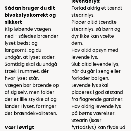
levende lys:
Sådan bruger du dit
Forlad aldrig et tændt
bivoks lys korrekt og
stearinlys.
sikkert
Placer altid tændte
Klip løbende vægen
stearinlys, så børn og
ned - således brænder
dyr ikke kan vælte
lyset bedst og
dem.
langsomt, og du
Hav altid opsyn med
undgår, at lyset soder.
levende lys.
Samtidig skal du undgå
Sluk altid levende lys,
træk i rummet, dér
når du går i seng eller
hvor lyset står.
forlader boligen.
Vægen bør brænde op
Levende lys skal
af sig selv, men falder
placeres i god afstand
der et lille stykke af og
fra flagrende gardiner.
lander i lyset, forringer
Hav aldrig levende lys
det brændekvaliteten.
på børns værelser.
Stearin (især
Vær i øvrigt
fyrfadslys) kan flyde ud