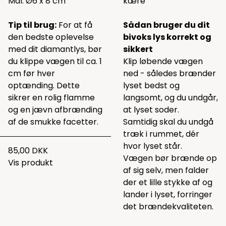
Mål: Ø6 x 8 cm
kære
Tip til brug:
For at få
Sådan bruger du dit
den bedste oplevelse
bivoks lys korrekt og
med dit diamantlys, bør
sikkert
du klippe vægen til ca. 1
Klip løbende vægen
cm før hver
ned - således brænder
optænding. Dette
lyset bedst og
sikrer en rolig flamme
langsomt, og du undgår,
og en jævn afbrænding
at lyset soder.
af de smukke facetter.
Samtidig skal du undgå
træk i rummet, dér
hvor lyset står.
85,00 DKK
Vægen bør brænde op
Vis produkt
af sig selv, men falder
der et lille stykke af og
lander i lyset, forringer
det brændekvaliteten.