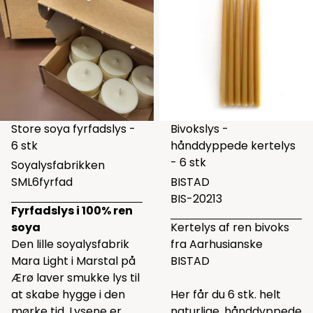
Store soya fyrfadslys -
Bivokslys -
6 stk
hånddyppede kertelys
- 6 stk
Soyalysfabrikken
SML6fyrfad
BISTAD
BIS-20213
Fyrfadslys i 100% ren
soya
Kertelys af ren bivoks
Den lille soyalysfabrik
fra Aarhusianske
Mara Light i Marstal på
BISTAD
Ærø laver smukke lys til
at skabe hygge i den
Her får du 6 stk. helt
mørke tid. Lysene er
naturlige, hånddyppede