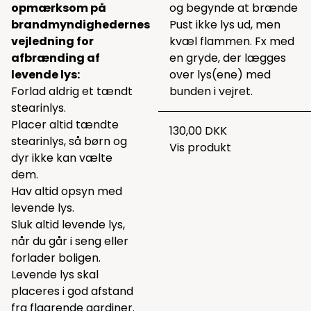
opmærksom på
og begynde at brænde
brandmyndighedernes
Pust ikke lys ud, men
vejledning for
kvæl flammen. Fx med
afbrænding af
en gryde, der lægges
levende lys:
over lys(ene) med
Forlad aldrig et tændt
bunden i vejret.
stearinlys.
Placer altid tændte
130,00 DKK
stearinlys, så børn og
Vis produkt
dyr ikke kan vælte
dem.
Hav altid opsyn med
levende lys.
Sluk altid levende lys,
når du går i seng eller
forlader boligen.
Levende lys skal
placeres i god afstand
fra flagrende gardiner.