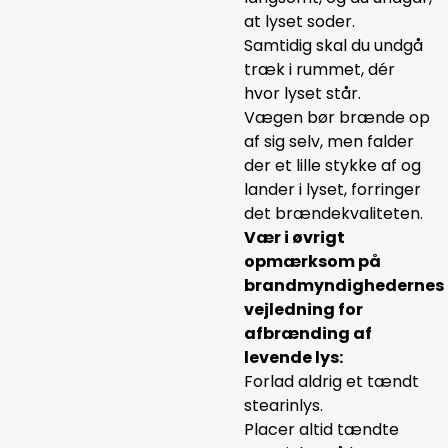
at lyset soder.
Samtidig skal du undgå
træk i rummet, dér
hvor lyset står.
Vægen bør brænde op
af sig selv, men falder
der et lille stykke af og
lander i lyset, forringer
det brændekvaliteten.
Vær i øvrigt
opmærksom på
brandmyndighedernes
vejledning for
afbrænding af
levende lys:
Forlad aldrig et tændt
stearinlys.
Placer altid tændte