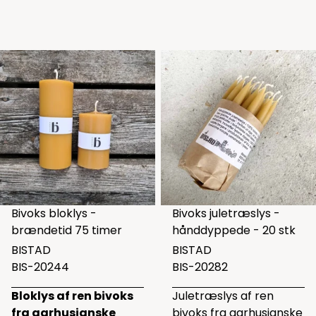
Bivoks bloklys -
Bivoks juletræslys -
brændetid 75 timer
hånddyppede - 20 stk
BISTAD
BISTAD
BIS-20244
BIS-20282
Bloklys af ren bivoks
Juletræslys af ren
fra aarhusianske
bivoks fra aarhusianske