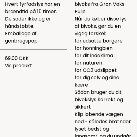
Hvert fyrfadslys har en
bivoks fra Grøn Voks
brændtid på 15 timer.
Pulje.
De soder ikke og er
Når du køber disse lys
håndstøbte.
af bivoks, gør du en
Emballage af
vigtig forskel:
genbrugspap.
for udsatte borgere
for honningbien
for dit indeklima
69,00 DKK
for naturen
Vis produkt
for CO2 udslippet
for dig selv og dine
kære
Sådan bruger du dit
bivokslys korrekt og
sikkert
Klip løbende vægen
ned - således brænder
lyset bedst og
langsomt, og du undgår,