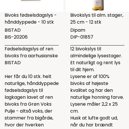
Bivoks fødselsdagslys -
Bivokslys til alm. stager,
hånddyppede - 10 stk
25 cm - 12 stk
BISTAD
Dipam
BIS-20206
DIP-01857
Fødselsdagslys af ren
12 bivokslys til
bivoks fra aarhusianske
almindelige lysestager.
BISTAD
Et naturligt og rent lys
til dit hjem.
Her får du 10 stk. helt
Lysene er af 100%
naturlige, hånddyppede
bivoks af højeste
fødselsdagslys til
kvalitet og har den
lagkagen lavet af ren
naturlige honning farve.
bivoks fra Grøn Voks
Lysene måler 2,2 x 25
Pulje - altså voks, der
cm.
stammer fra bigårde,
Husk at lufte godt ud,
hvor der hverken
når du har brændt