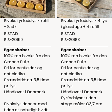
Bivoks fyrfadslys - refill
Bivoks fyrfadslys - 4 lys
- 8 stk
i glasstage + 4 refill
BISTAD
BISTAD
BIS-20169
BIS-20183
Egenskaber
Egenskaber
100% ren bivoks fra den
100% ren bivoks fra den
Grønne Pulje
Grønne Pulje
Fri for pesticider og
Fri for pesticider og
antibiotika
antibiotika
Brændetid: ca. 3,5 time
Brændetid: ca. 3,5 time
pr. lys
pr. lys
Håndlavet i Danmark
Håndlavet i Danmark
Fyrfadslyset uden
Bivokslys danner med
stage måler Ø3,7 cm
tiden et naturligt hvidt