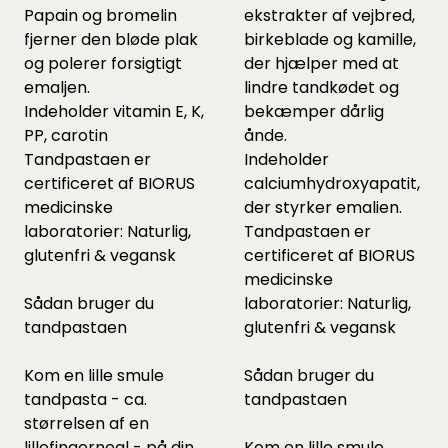
Papain og bromelin
ekstrakter af vejbred,
fjerner den bløde plak
birkeblade og kamille,
og polerer forsigtigt
der hjælper med at
emaljen.
lindre tandkødet og
Indeholder vitamin E, K,
bekæmper dårlig
PP, carotin
ånde.
Tandpastaen er
Indeholder
certificeret af BIORUS
calciumhydroxyapatit,
medicinske
der styrker emalien.
laboratorier: Naturlig,
Tandpastaen er
glutenfri & vegansk
certificeret af BIORUS
medicinske
Sådan bruger du
laboratorier: Naturlig,
tandpastaen
glutenfri & vegansk
Kom en lille smule
Sådan bruger du
tandpasta - ca.
tandpastaen
størrelsen af en
lillefingernegl - på din
Kom en lille smule