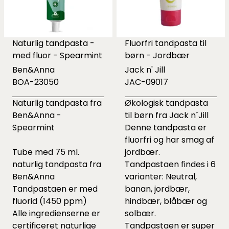
Naturlig tandpasta -
Fluorfri tandpasta til
med fluor - Spearmint
børn - Jordbær
Ben&Anna
Jack n' Jill
BOA-23050
JAC-09017
Naturlig tandpasta fra
Økologisk tandpasta
Ben&Anna -
til børn fra Jack n´Jill
Spearmint
Denne tandpasta er
fluorfri og har smag af
Tube med 75 ml.
jordbær.
naturlig tandpasta fra
Tandpastaen findes i 6
Ben&Anna
varianter: Neutral,
Tandpastaen er med
banan, jordbær,
fluorid (1450 ppm)
hindbær, blåbær og
Alle ingredienserne er
solbær.
certificeret naturlige
Tandpastaen er super