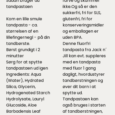
Sådan bruger du
farve og skummer
tandpastaen
ikke.Og så er den
sukkerfri, fri for SLS,
Kom en lille smule
glutenfri, fri for
tandpasta - ca.
konserveringsmidler
størrelsen af en
og emballagen er
lillefingernegl - på din
uden BPA.
tandbørste.
Denne fluorfri
Børst grundigt i 2
tandpasta fra Jack n´
minutter
Jill kan evt. suppleres
Sørg for at spytte
med en tandpasta
tandpastaen ud igen
med fluor 1 gang
Ingredients: Aqua
dagligt, hvordustyrer
(Water), Hydrated
tandbørstningen og
Silica, Glycerin,
øver dit barn i at
Hydrogenated Starch
spytte ud.
Hydrolysate, Lauryl
Tandpastaen kan
Glucoside, Aloe
også bruges i starten
Barbadensis Leaf
af tandbørstningen,