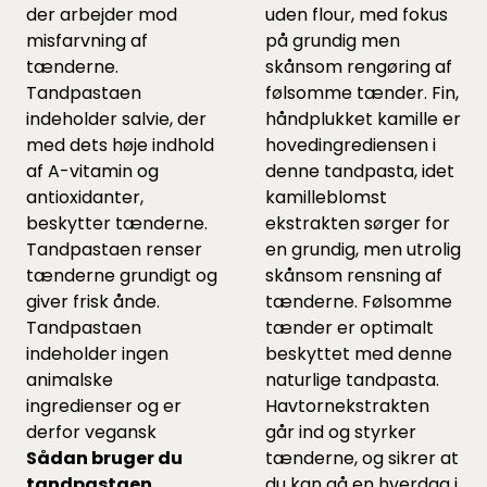
der arbejder mod
uden flour, med fokus
misfarvning af
på grundig men
tænderne.
skånsom rengøring af
Tandpastaen
følsomme tænder. Fin,
indeholder salvie, der
håndplukket kamille er
med dets høje indhold
hovedingrediensen i
af A-vitamin og
denne tandpasta, idet
antioxidanter,
kamilleblomst
beskytter tænderne.
ekstrakten sørger for
Tandpastaen renser
en grundig, men utrolig
tænderne grundigt og
skånsom rensning af
giver frisk ånde.
tænderne. Følsomme
Tandpastaen
tænder er optimalt
indeholder ingen
beskyttet med denne
animalske
naturlige tandpasta.
ingredienser og er
Havtornekstrakten
derfor vegansk
går ind og styrker
Sådan bruger du
tænderne, og sikrer at
tandpastaen
du kan gå en hverdag i