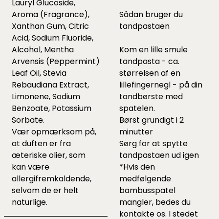
Lauryl Glucoside,
Aroma (Fragrance),
Sådan bruger du
Xanthan Gum, Citric
tandpastaen
Acid, Sodium Fluoride,
Alcohol, Mentha
Kom en lille smule
Arvensis (Peppermint)
tandpasta - ca.
Leaf Oil, Stevia
størrelsen af en
Rebaudiana Extract,
lillefingernegl - på din
Limonene, Sodium
tandbørste med
Benzoate, Potassium
spatelen.
Sorbate.
Børst grundigt i 2
Vær opmærksom på,
minutter
at duften er fra
Sørg for at spytte
æteriske olier, som
tandpastaen ud igen
kan være
*Hvis den
allergifremkaldende,
medfølgende
selvom de er helt
bambusspatel
naturlige.
mangler, bedes du
kontakte os. I stedet