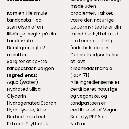
møde uden
Kom en lille smule
problemer. Takket
tandpasta - ca.
være den naturlige
størrelsen af en
pebermynteolie er din
lillefingernegl - på din
mund beskyttet mod
tandbørste.
bakterier og dårlig
Børst grundigt i 2
ånde hele dagen.
minutter
Denne tandpasta har
Sørg for at spytte
et lavt
tandpastaen ud igen
slibemiddelindhold
Ingredients:
(RDA 71).
Aqua (Water),
Alle ingredienserne er
Hydrated Silica,
certificeret naturlige
Glycerin,
og veganske, og
Hydrogenated Starch
tandpastaen er
Hydrolysate, Aloe
certificeret af Vegan
Barbadensis Leaf
Society, PETA og
Extract, Erythritol,
NaTrue.