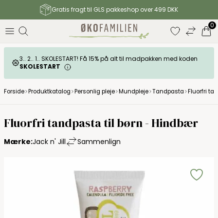
Gratis fragt til GLS pakkeshop over 499 DKK
0
3.. 2.. 1.. SKOLESTART! Få 15% på alt til madpakken med koden
SKOLESTART
Forside
Produktkatalog
Personlig pleje
Mundpleje
Tandpasta
Fluorfri t
Fluorfri tandpasta til børn - Hindbær
Mærke:
Jack n' Jill
Sammenlign