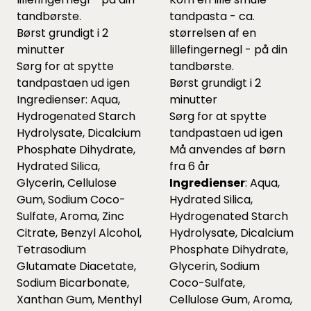
tandbørste.
tandpasta - ca.
Børst grundigt i 2
størrelsen af en
minutter
lillefingernegl - på din
Sørg for at spytte
tandbørste.
tandpastaen ud igen
Børst grundigt i 2
Ingredienser: Aqua,
minutter
Hydrogenated Starch
Sørg for at spytte
Hydrolysate, Dicalcium
tandpastaen ud igen
Phosphate Dihydrate,
Må anvendes af børn
Hydrated Silica,
fra 6 år
Glycerin, Cellulose
Ingredienser
: Aqua,
Gum, Sodium Coco-
Hydrated Silica,
Sulfate, Aroma, Zinc
Hydrogenated Starch
Citrate, Benzyl Alcohol,
Hydrolysate, Dicalcium
Tetrasodium
Phosphate Dihydrate,
Glutamate Diacetate,
Glycerin, Sodium
Sodium Bicarbonate,
Coco-Sulfate,
Xanthan Gum, Menthyl
Cellulose Gum, Aroma,