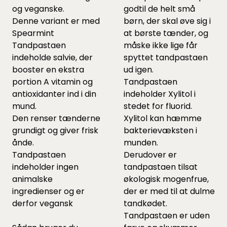
og veganske.
godtil de helt små
Denne variant er med
børn, der skal øve sig i
Spearmint
at børste tænder, og
Tandpastaen
måske ikke lige får
indeholde salvie, der
spyttet tandpastaen
booster en ekstra
ud igen.
portion A vitamin og
Tandpastaen
antioxidanter ind i din
indeholder Xylitol i
mund.
stedet for fluorid.
Den renser tænderne
Xylitol kan hæmme
grundigt og giver frisk
bakterievæksten i
ånde.
munden.
Tandpastaen
Derudover er
indeholder ingen
tandpastaen tilsat
animalske
økologisk mogenfrue,
ingredienser og er
der er med til at dulme
derfor vegansk
tandkødet.
Tandpastaen er uden