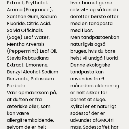
Extract, Erythritol,
hvor barnet gerne
Aroma (Fragrance),
selv vil - og så kan du
Xanthan Gum, Sodium
derefter børste efter
Fluoride, Citric Acid,
med en tandpasta
Salvia Officinalis
med fluor.
(Sage) Leaf Water,
Men tandpastaenkan
Mentha Arvensis
naturligvis også
(Peppermint) Leaf Oil,
bruges, hvis du bare
Stevia Rebaudiana
helst vil undgå fluorid.
Extract, Limonene,
Denne økologiske
Benzyl Alcohol, Sodium
tandpasta kan
Benzoate, Potassium
anvendes fra 6
Sorbate.
måneders alderen og
Vær opmærksom på,
er helt sikker for
at duften er fra
barnet at sluge.
æteriske olier, som
Xylitol er et naturligt
kan være
sødestof der er
allergifremkaldende,
udvundet afGMOfri
selvom de er helt
majs. Sødestoffet har