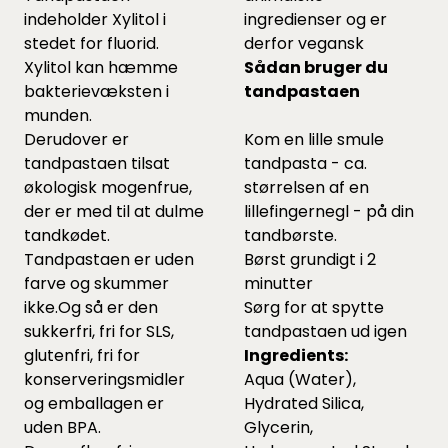
indeholder Xylitol i
ingredienser og er
stedet for fluorid.
derfor vegansk
Xylitol kan hæmme
Sådan bruger du
bakterievæksten i
tandpastaen
munden.
Derudover er
Kom en lille smule
tandpastaen tilsat
tandpasta - ca.
økologisk mogenfrue,
størrelsen af en
der er med til at dulme
lillefingernegl - på din
tandkødet.
tandbørste.
Tandpastaen er uden
Børst grundigt i 2
farve og skummer
minutter
ikke.Og så er den
Sørg for at spytte
sukkerfri, fri for SLS,
tandpastaen ud igen
glutenfri, fri for
Ingredients:
konserveringsmidler
Aqua (Water),
og emballagen er
Hydrated Silica,
uden BPA.
Glycerin,