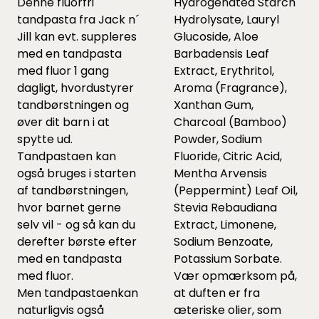
Denne fluorfri
Hydrogenated Starch
tandpasta fra Jack n´
Hydrolysate, Lauryl
Jill kan evt. suppleres
Glucoside, Aloe
med en tandpasta
Barbadensis Leaf
med fluor 1 gang
Extract, Erythritol,
dagligt, hvordustyrer
Aroma (Fragrance),
tandbørstningen og
Xanthan Gum,
øver dit barn i at
Charcoal (Bamboo)
spytte ud.
Powder, Sodium
Tandpastaen kan
Fluoride, Citric Acid,
også bruges i starten
Mentha Arvensis
af tandbørstningen,
(Peppermint) Leaf Oil,
hvor barnet gerne
Stevia Rebaudiana
selv vil - og så kan du
Extract, Limonene,
derefter børste efter
Sodium Benzoate,
med en tandpasta
Potassium Sorbate.
med fluor.
Vær opmærksom på,
Men tandpastaenkan
at duften er fra
naturligvis også
æteriske olier, som