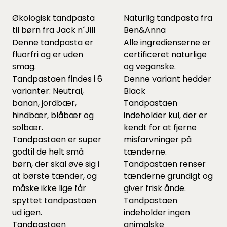
Økologisk tandpasta
Naturlig tandpasta fra
til børn fra Jack n´Jill
Ben&Anna
Denne tandpasta er
Alle ingredienserne er
fluorfri og er uden
certificeret naturlige
smag.
og veganske.
Tandpastaen findes i 6
Denne variant hedder
varianter: Neutral,
Black
banan, jordbær,
Tandpastaen
hindbær, blåbær og
indeholder kul, der er
solbær.
kendt for at fjerne
Tandpastaen er super
misfarvninger på
godtil de helt små
tænderne.
børn, der skal øve sig i
Tandpastaen renser
at børste tænder, og
tænderne grundigt og
måske ikke lige får
giver frisk ånde.
spyttet tandpastaen
Tandpastaen
ud igen.
indeholder ingen
Tandpastaen
animalske