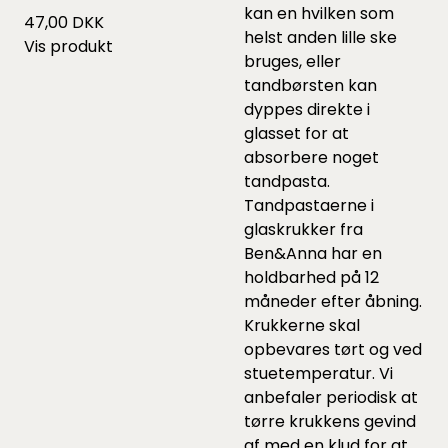
kan en hvilken som
47,00 DKK
helst anden lille ske
Vis produkt
bruges, eller
tandbørsten kan
dyppes direkte i
glasset for at
absorbere noget
tandpasta.
Tandpastaerne i
glaskrukker fra
Ben&Anna har en
holdbarhed på 12
måneder efter åbning.
Krukkerne skal
opbevares tørt og ved
stuetemperatur. Vi
anbefaler periodisk at
tørre krukkens gevind
af med en klud for at