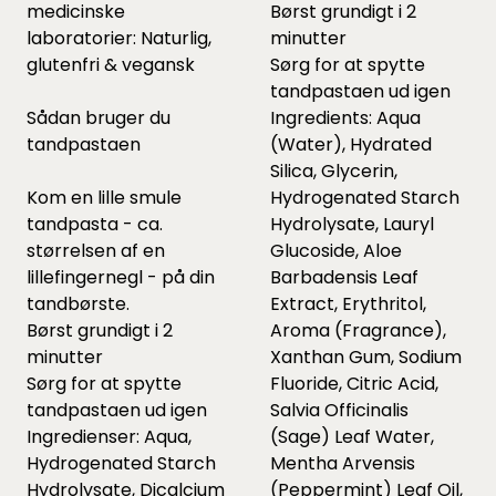
medicinske
Børst grundigt i 2
laboratorier: Naturlig,
minutter
glutenfri & vegansk
Sørg for at spytte
tandpastaen ud igen
Sådan bruger du
Ingredients: Aqua
tandpastaen
(Water), Hydrated
Silica, Glycerin,
Kom en lille smule
Hydrogenated Starch
tandpasta - ca.
Hydrolysate, Lauryl
størrelsen af en
Glucoside, Aloe
lillefingernegl - på din
Barbadensis Leaf
tandbørste.
Extract, Erythritol,
Børst grundigt i 2
Aroma (Fragrance),
minutter
Xanthan Gum, Sodium
Sørg for at spytte
Fluoride, Citric Acid,
tandpastaen ud igen
Salvia Officinalis
Ingredienser: Aqua,
(Sage) Leaf Water,
Hydrogenated Starch
Mentha Arvensis
Hydrolysate, Dicalcium
(Peppermint) Leaf Oil,