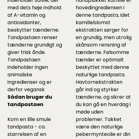
indeholder salvie, der
håndplukket kamille er
med dets høje indhold
hovedingrediensen i
af A-vitamin og
denne tandpasta, idet
antioxidanter,
kamilleblomst
beskytter tænderne.
ekstrakten sørger for
Tandpastaen renser
en grundig, men utrolig
tænderne grundigt og
skånsom rensning af
giver frisk ånde.
tænderne. Følsomme
Tandpastaen
tænder er optimalt
indeholder ingen
beskyttet med denne
animalske
naturlige tandpasta.
ingredienser og er
Havtornekstrakten
derfor vegansk
går ind og styrker
Sådan bruger du
tænderne, og sikrer at
tandpastaen
du kan gå en hverdag i
møde uden
Kom en lille smule
problemer. Takket
tandpasta - ca.
være den naturlige
størrelsen af en
pebermynteolie er din