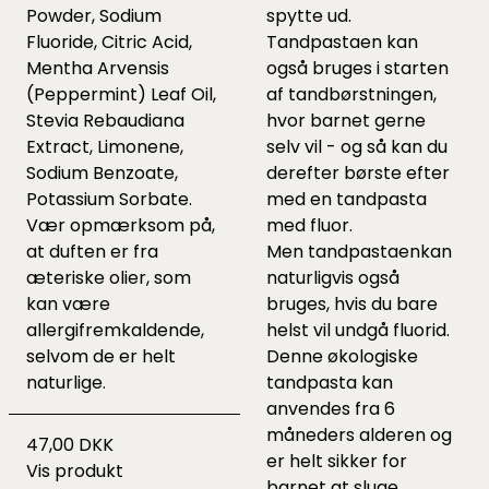
Powder, Sodium
spytte ud.
Fluoride, Citric Acid,
Tandpastaen kan
Mentha Arvensis
også bruges i starten
(Peppermint) Leaf Oil,
af tandbørstningen,
Stevia Rebaudiana
hvor barnet gerne
Extract, Limonene,
selv vil - og så kan du
Sodium Benzoate,
derefter børste efter
Potassium Sorbate.
med en tandpasta
Vær opmærksom på,
med fluor.
at duften er fra
Men tandpastaenkan
æteriske olier, som
naturligvis også
kan være
bruges, hvis du bare
allergifremkaldende,
helst vil undgå fluorid.
selvom de er helt
Denne økologiske
naturlige.
tandpasta kan
anvendes fra 6
måneders alderen og
47,00 DKK
er helt sikker for
Vis produkt
barnet at sluge.