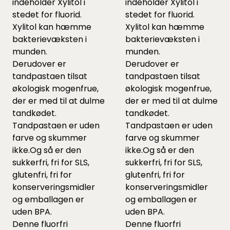
indeholder Xylitol i
indeholder Xylitol i
stedet for fluorid.
stedet for fluorid.
Xylitol kan hæmme
Xylitol kan hæmme
bakterievæksten i
bakterievæksten i
munden.
munden.
Derudover er
Derudover er
tandpastaen tilsat
tandpastaen tilsat
økologisk mogenfrue,
økologisk mogenfrue,
der er med til at dulme
der er med til at dulme
tandkødet.
tandkødet.
Tandpastaen er uden
Tandpastaen er uden
farve og skummer
farve og skummer
ikke.Og så er den
ikke.Og så er den
sukkerfri, fri for SLS,
sukkerfri, fri for SLS,
glutenfri, fri for
glutenfri, fri for
konserveringsmidler
konserveringsmidler
og emballagen er
og emballagen er
uden BPA.
uden BPA.
Denne fluorfri
Denne fluorfri