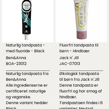
Naturlig tandpasta -
Fluorfri tandpasta til
med fluoride - Black
børn - Hindbær
Ben&Anna
Jack n' Jill
BOA-23012
JAC-07013
Naturlig tandpasta fra
Økologisk tandpasta
Ben&Anna
til børn fra Jack n´Jill
Alle ingredienserne er
Denne tandpasta er
certificeret naturlige
fluorfri og har smag af
og veganske.
hindbær.
Denne variant hedder
Tandpastaen findes i 6
Black
varianter: Neutral,