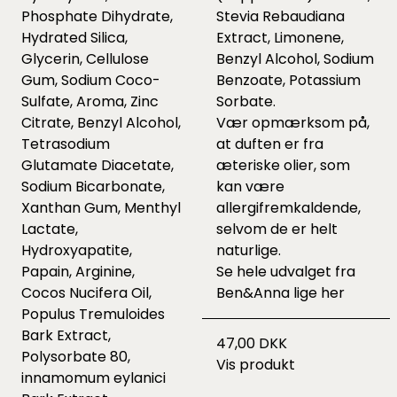
Phosphate Dihydrate,
Stevia Rebaudiana
Hydrated Silica,
Extract, Limonene,
Glycerin, Cellulose
Benzyl Alcohol, Sodium
Gum, Sodium Coco-
Benzoate, Potassium
Sulfate, Aroma, Zinc
Sorbate.
Citrate, Benzyl Alcohol,
Vær opmærksom på,
Tetrasodium
at duften er fra
Glutamate Diacetate,
æteriske olier, som
Sodium Bicarbonate,
kan være
Xanthan Gum, Menthyl
allergifremkaldende,
Lactate,
selvom de er helt
Hydroxyapatite,
naturlige.
Papain, Arginine,
Se hele udvalget fra
Cocos Nucifera Oil,
Ben&Anna lige
her
Populus Tremuloides
Bark Extract,
47,00 DKK
Polysorbate 80,
Vis produkt
innamomum eylanici