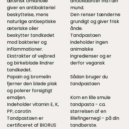
æterisk timianolie
antioxidanter ind i din
giver en antibakteriel
mund.
beskyttelse, mens
Den renser tænderne
naturlige antiseptiske
grundigt og giver frisk
æteriske olier
ånde.
beskytter tandkødet
Tandpastaen
mod bakterier og
indeholder ingen
inflammationer.
animalske
Ekstrakter af vejbred
ingredienser og er
og birkeblade lindrer
derfor vegansk
tandkødet.
Papain og bromelin
Sådan bruger du
fjerner den bløde plak
tandpastaen
og polerer forsigtigt
emaljen.
Kom en lille smule
Indeholder vitamin E, K,
tandpasta - ca.
PP, carotin
størrelsen af en
Tandpastaen er
lillefingernegl - på din
certificeret af BIORUS
tandbørste.