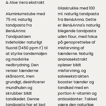
& Aloe Vera ekstrakt
Glaskrukke med 100
Aluminiumstube med
ml. naturlig tandpasta
75 ml. naturlig
fra Ben&Anna. Dette
tandpasta fra
er Ben&Anna's naturlig
Ben&Anna
blegende tandpasta
Tandpastaen
uden flour, med fokus
indeholder naturligt
på genoprettelse af
fluorid (1450 ppm F) til
misfarvning af
at styrke tandemaljen
tænderne. Naturlig
og modvirke
ananasekstrakt
nedbrydning. Den
opløser blidt
renser tænderne
misfarvning, og
skånsomt, men
salvieekstrakten
grundigt, desinficerer
booster tænder og
mundhulen og
tandkød med en
skrubber blidt
portion A-vitamin og
tandkødet. Denne
antioxidanter. Takket
tandpasta har et lavt
være den naturlige