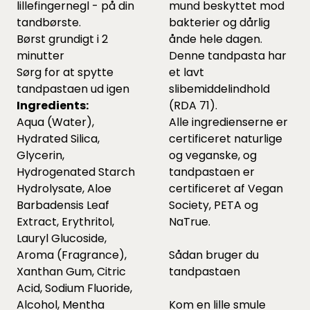
lillefingernegl - på din
mund beskyttet mod
tandbørste.
bakterier og dårlig
Børst grundigt i 2
ånde hele dagen.
minutter
Denne tandpasta har
Sørg for at spytte
et lavt
tandpastaen ud igen
slibemiddelindhold
Ingredients:
(RDA 71).
Aqua (Water),
Alle ingredienserne er
Hydrated Silica,
certificeret naturlige
Glycerin,
og veganske, og
Hydrogenated Starch
tandpastaen er
Hydrolysate, Aloe
certificeret af Vegan
Barbadensis Leaf
Society, PETA og
Extract, Erythritol,
NaTrue.
Lauryl Glucoside,
Aroma (Fragrance),
Sådan bruger du
Xanthan Gum, Citric
tandpastaen
Acid, Sodium Fluoride,
Alcohol, Mentha
Kom en lille smule