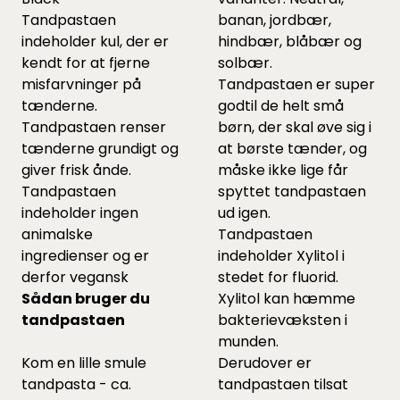
Tandpastaen
banan, jordbær,
indeholder kul, der er
hindbær, blåbær og
kendt for at fjerne
solbær.
misfarvninger på
Tandpastaen er super
tænderne.
godtil de helt små
Tandpastaen renser
børn, der skal øve sig i
tænderne grundigt og
at børste tænder, og
giver frisk ånde.
måske ikke lige får
Tandpastaen
spyttet tandpastaen
indeholder ingen
ud igen.
animalske
Tandpastaen
ingredienser og er
indeholder Xylitol i
derfor vegansk
stedet for fluorid.
Sådan bruger du
Xylitol kan hæmme
tandpastaen
bakterievæksten i
munden.
Kom en lille smule
Derudover er
tandpasta - ca.
tandpastaen tilsat