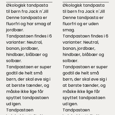
Økologisk tandpasta
Økologisk tandpasta
til børn fra Jack n´Jill
til børn fra Jack n´Jill
Denne tandpasta er
Denne tandpasta er
fluorfri og har smag af
fluorfri og er uden
jordbær.
smag.
Tandpastaen findes i 6
Tandpastaen findes i 6
varianter: Neutral,
varianter: Neutral,
banan, jordbær,
banan, jordbær,
hindbær, blåbær og
hindbær, blåbær og
solbær.
solbær.
Tandpastaen er super
Tandpastaen er super
godtil de helt små
godtil de helt små
børn, der skal øve sig i
børn, der skal øve sig i
at børste tænder, og
at børste tænder, og
måske ikke lige får
måske ikke lige får
spyttet tandpastaen
spyttet tandpastaen
ud igen.
ud igen.
Tandpastaen
Tandpastaen