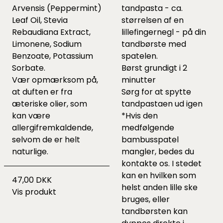
Arvensis (Peppermint)
tandpasta - ca.
Leaf Oil, Stevia
størrelsen af en
Rebaudiana Extract,
lillefingernegl - på din
Limonene, Sodium
tandbørste med
Benzoate, Potassium
spatelen.
Sorbate.
Børst grundigt i 2
Vær opmærksom på,
minutter
at duften er fra
Sørg for at spytte
æteriske olier, som
tandpastaen ud igen
kan være
*Hvis den
allergifremkaldende,
medfølgende
selvom de er helt
bambusspatel
naturlige.
mangler, bedes du
kontakte os. I stedet
kan en hvilken som
47,00 DKK
helst anden lille ske
Vis produkt
bruges, eller
tandbørsten kan