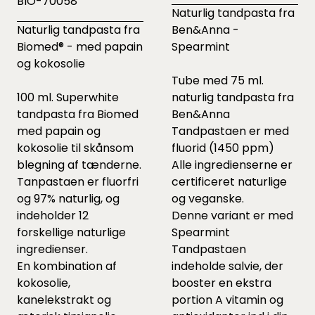
BIO-70058
Naturlig tandpasta fra
Naturlig tandpasta fra
Ben&Anna -
Biomed® - med papain
Spearmint
og kokosolie
Tube med 75 ml.
100 ml. Superwhite
naturlig tandpasta fra
tandpasta fra Biomed
Ben&Anna
med papain og
Tandpastaen er med
kokosolie til skånsom
fluorid (1450 ppm)
blegning af tænderne.
Alle ingredienserne er
Tanpastaen er fluorfri
certificeret naturlige
og 97% naturlig, og
og veganske.
indeholder 12
Denne variant er med
forskellige naturlige
Spearmint
ingredienser.
Tandpastaen
En kombination af
indeholde salvie, der
kokosolie,
booster en ekstra
kanelekstrakt og
portion A vitamin og