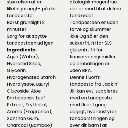
størrelsen af en
økologisk mogenfrue,
lillefingernegl - på din
der er med til at dulme
tandbørste.
tandkødet.
Børst grundigt i 2
Tandpastaen er uden
minutter
farve og skummer
Sørg for at spytte
ikke.Og så er den
tandpastaen ud igen
sukkerfri, fri for SLS,
Ingredients:
glutenfri, fri for
Aqua (Water),
konserveringsmidler
Hydrated Silica,
og emballagen er
Glycerin,
uden BPA.
Hydrogenated Starch
Denne fluorfri
Hydrolysate, Lauryl
tandpasta fra Jack n´
Glucoside, Aloe
Jill kan evt. suppleres
Barbadensis Leaf
med en tandpasta
Extract, Erythritol,
med fluor 1 gang
Aroma (Fragrance),
dagligt, hvordustyrer
Xanthan Gum,
tandbørstningen og
Charcoal (Bamboo)
øver dit barn i at