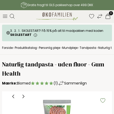
Gratis fragt til GLS pakkeshop over 499 DKK
0
3.. 2.. 1.. SKOLESTART! Få 15% på alt til madpakken med koden
SKOLESTART
Forside
Produktkatalog
Personlig pleje
Mundpleje
Tandpasta
Naturlig t
Naturlig tandpasta - uden fluor - Gum
Health
Mærke:
Biomed
(1)
Sammenlign