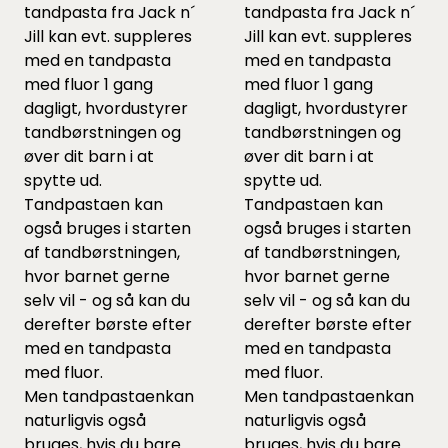
tandpasta fra Jack n´
tandpasta fra Jack n´
Jill kan evt. suppleres
Jill kan evt. suppleres
med en tandpasta
med en tandpasta
med fluor 1 gang
med fluor 1 gang
dagligt, hvordustyrer
dagligt, hvordustyrer
tandbørstningen og
tandbørstningen og
øver dit barn i at
øver dit barn i at
spytte ud.
spytte ud.
Tandpastaen kan
Tandpastaen kan
også bruges i starten
også bruges i starten
af tandbørstningen,
af tandbørstningen,
hvor barnet gerne
hvor barnet gerne
selv vil - og så kan du
selv vil - og så kan du
derefter børste efter
derefter børste efter
med en tandpasta
med en tandpasta
med fluor.
med fluor.
Men tandpastaenkan
Men tandpastaenkan
naturligvis også
naturligvis også
bruges, hvis du bare
bruges, hvis du bare