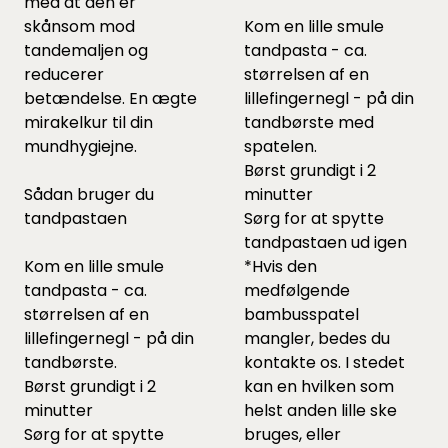
med at den er
skånsom mod
Kom en lille smule
tandemaljen og
tandpasta - ca.
reducerer
størrelsen af en
betændelse. En ægte
lillefingernegl - på din
mirakelkur til din
tandbørste med
mundhygiejne.
spatelen.
Børst grundigt i 2
Sådan bruger du
minutter
tandpastaen
Sørg for at spytte
tandpastaen ud igen
Kom en lille smule
*Hvis den
tandpasta - ca.
medfølgende
størrelsen af en
bambusspatel
lillefingernegl - på din
mangler, bedes du
tandbørste.
kontakte os. I stedet
Børst grundigt i 2
kan en hvilken som
minutter
helst anden lille ske
Sørg for at spytte
bruges, eller