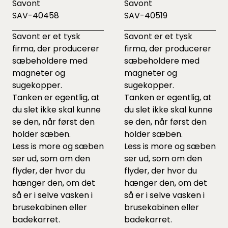
Savont
Savont
SAV-40458
SAV-40519
Savont er et tysk
Savont er et tysk
firma, der producerer
firma, der producerer
sæbeholdere med
sæbeholdere med
magneter og
magneter og
sugekopper.
sugekopper.
Tanken er egentlig, at
Tanken er egentlig, at
du slet ikke skal kunne
du slet ikke skal kunne
se den, når først den
se den, når først den
holder sæben.
holder sæben.
Less is more og sæben
Less is more og sæben
ser ud, som om den
ser ud, som om den
flyder, der hvor du
flyder, der hvor du
hænger den, om det
hænger den, om det
så er i selve vasken i
så er i selve vasken i
brusekabinen eller
brusekabinen eller
badekarret.
badekarret.