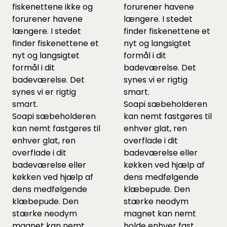
fiskenettene ikke og
forurener havene
forurener havene
længere. I stedet
længere. I stedet
finder fiskenettene et
finder fiskenettene et
nyt og langsigtet
nyt og langsigtet
formål i dit
formål i dit
badeværelse. Det
badeværelse. Det
synes vi er rigtig
synes vi er rigtig
smart.
smart.
Soapi sæbeholderen
Soapi sæbeholderen
kan nemt fastgøres til
kan nemt fastgøres til
enhver glat, ren
enhver glat, ren
overflade i dit
overflade i dit
badeværelse eller
badeværelse eller
køkken ved hjælp af
køkken ved hjælp af
dens medfølgende
dens medfølgende
klæbepude. Den
klæbepude. Den
stærke neodym
stærke neodym
magnet kan nemt
magnet kan nemt
holde enhver fast