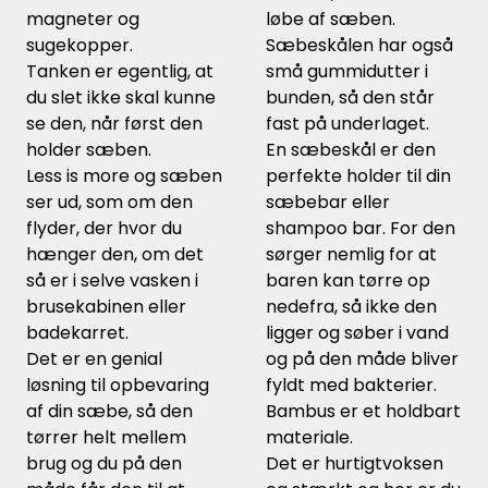
magneter og
løbe af sæben.
sugekopper.
Sæbeskålen har også
Tanken er egentlig, at
små gummidutter i
du slet ikke skal kunne
bunden, så den står
se den, når først den
fast på underlaget.
holder sæben.
En sæbeskål er den
Less is more og sæben
perfekte holder til din
ser ud, som om den
sæbebar eller
flyder, der hvor du
shampoo bar. For den
hænger den, om det
sørger nemlig for at
så er i selve vasken i
baren kan tørre op
brusekabinen eller
nedefra, så ikke den
badekarret.
ligger og søber i vand
Det er en genial
og på den måde bliver
løsning til opbevaring
fyldt med bakterier.
af din sæbe, så den
Bambus er et holdbart
tørrer helt mellem
materiale.
brug og du på den
Det er hurtigtvoksen