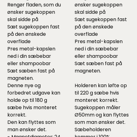
Rengør fladen, som du
ønsker sugekoppen
ønsker sugekoppen
skal sidde på
skal sidde på
Sæt sugekoppen fast
Sæt sugekoppen fast
på den ønskede
på den ønskede
overflade
overflade
Pres metal-kapslen
Pres metal-kapslen
ned i din sæbebar
ned i din sæbebar
eller shampoobar
eller shampoobar
Sæt sæben fast på
Sæt sæben fast på
magneten.
magneten.
Denne nye og
Holderen kan løfte op
forbedret udgave kan
til 220 g sæbe hvis
holde op til 180 g
monteret korrekt.
sæbe hvis monteret
Sugekoppen måler
korrekt.
Ø50mm og kan flyttes
Den kan flyttes som
som man ønsker det.
man ønsker det.
Sæbeholderen
- Magnetdiameter: 24
kommer i 100%