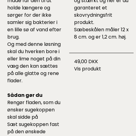
måde får den til at
og stærkt og her er du
holde længere og
garanteret et
sørger for der ikke
skovrydningsfrit
samler sig bakterier i
produkt.
en lille sø af vand efter
Sæbeskålen måler 12 x
brug.
8 cm. og er 1,2 cm. høj.
Og med denne løsning
skal du hverken bore i
eller lime noget på din
49,00 DKK
væg den kan sættes
Vis produkt
på alle glatte og rene
flader.
Sådan gør du
Rengør fladen, som du
ønsker sugekoppen
skal sidde på
Sæt sugekoppen fast
på den ønskede