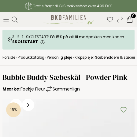
Gratis fragt til GLS pakkeshop over 499 DKK
0
3.. 2.. 1.. SKOLESTART! Få 15% på alt til madpakken med koden
SKOLESTART
Forside
Produktkatalog
Personlig pleje
Kropspleje
Sæbeholdere & sæberi
Bubble Buddy Sæbeskål - Powder Pink
Mærke:
Foekje Fleur
Sammenlign
15%