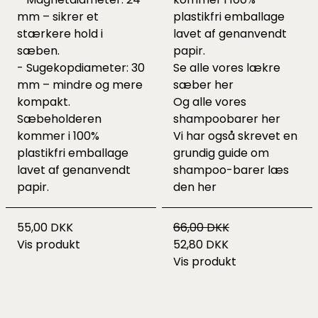
mm – sikrer et
plastikfri emballage
stærkere hold i
lavet af genanvendt
sæben.
papir.
- Sugekopdiameter: 30
Se alle vores lækre
mm – mindre og mere
sæber
her
kompakt.
Og alle vores
Sæbeholderen
shampoobarer
her
kommer i 100%
Vi har også skrevet en
plastikfri emballage
grundig guide om
lavet af genanvendt
shampoo-barer læs
papir.
den
her
55,00 DKK
66,00 DKK
Vis produkt
52,80 DKK
Vis produkt