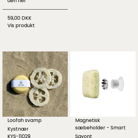
den
her
59,00 DKK
Vis produkt
Loofah svamp
Magnetisk
sæbeholder - Smart
Kystnær
KYS-11029
Savont