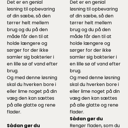
Det er en genial
Det er en genial
løsning til opbevaring
løsning til opbevaring
af din sæbe, så den
af din sæbe, så den
tørrer helt mellem
tørrer helt mellem
brug og du på den
brug og du på den
måde får den til at
måde får den til at
holde længere og
holde længere og
sørger for der ikke
sørger for der ikke
samler sig bakterier i
samler sig bakterier i
en lille sø af vand efter
en lille sø af vand efter
brug.
brug.
Og med denne løsning
Og med denne løsning
skal du hverken bore i
skal du hverken bore i
eller lime noget på din
eller lime noget på din
væg den kan sættes
væg den kan sættes
på alle glatte og rene
på alle glatte og rene
flader.
flader.
Sådan gør du
Sådan gør du
Rengør fladen, som du