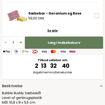
Sæbebar - Geranium og Rose
59,00 DKK
Se alle
-
+
Læg i indkøbskurv
Tilbud udløber om
2
13
32
39
dage
timer
minutter
sekunder
Beskrivelse
Bubble Buddy Sæbeskål
Lavet af genbrugsplastik
Mål: 10,8 x 8 x 5,5 cm.