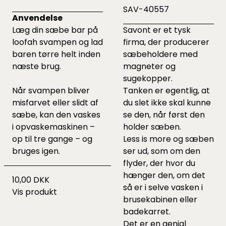
SAV-40557
Anvendelse
Læg din sæbe bar på
Savont er et tysk
loofah svampen og lad
firma, der producerer
baren tørre helt inden
sæbeholdere med
næste brug.
magneter og
sugekopper.
Når svampen bliver
Tanken er egentlig, at
misfarvet eller slidt af
du slet ikke skal kunne
sæbe, kan den vaskes
se den, når først den
i opvaskemaskinen –
holder sæben.
op til tre gange – og
Less is more og sæben
bruges igen.
ser ud, som om den
flyder, der hvor du
hænger den, om det
10,00 DKK
så er i selve vasken i
Vis produkt
brusekabinen eller
badekarret.
Det er en genial