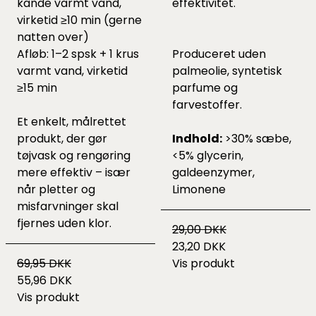
kande varmt vand,
effektivitet.
virketid ≥10 min (gerne
natten over)
Afløb: 1–2 spsk + 1 krus
Produceret uden
varmt vand, virketid
palmeolie, syntetisk
≥15 min
parfume og
farvestoffer.
Et enkelt, målrettet
produkt, der gør
Indhold:
>30% sæbe,
tøjvask og rengøring
<5% glycerin,
mere effektiv – især
galdeenzymer,
når pletter og
Limonene
misfarvninger skal
fjernes uden klor.
29,00 DKK
23,20 DKK
69,95 DKK
Vis produkt
55,96 DKK
Vis produkt