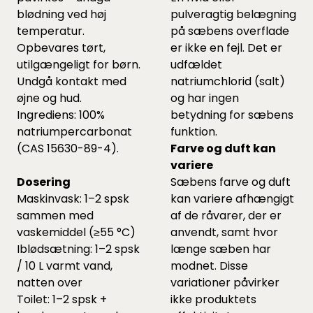
blødning ved høj
pulveragtig belægning
temperatur.
på sæbens overflade
Opbevares tørt,
er ikke en fejl. Det er
utilgængeligt for børn.
udfældet
Undgå kontakt med
natriumchlorid (salt)
øjne og hud.
og har ingen
Ingrediens: 100%
betydning for sæbens
natriumpercarbonat
funktion.
(CAS 15630-89-4).
Farve og duft kan
variere
Dosering
Sæbens farve og duft
Maskinvask: 1–2 spsk
kan variere afhængigt
sammen med
af de råvarer, der er
vaskemiddel (≥55 °C)
anvendt, samt hvor
Iblødsætning: 1–2 spsk
længe sæben har
/ 10 L varmt vand,
modnet. Disse
natten over
variationer påvirker
Toilet: 1–2 spsk +
ikke produktets