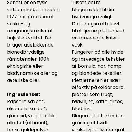
Sonett er en tysk
Tilsæt dette
virksomhed, som siden
blegemiddel til din
1977 har produceret
hvidvask jævnligt.
vaske- og
Det er også effektivt
rengøringsmidler af
til at fjerne pletter ved
højeste kvalitet. De
en farveægte kulørt
bruger udelukkende
vask.
bionedbrydelige
Fungerer på alle hvide
råmaterialer, 100%
og farveægte tekstiler
økologiske eller
af bomuld, hør, hamp
biodynamiske olier og
og blandede tekstiler.
æteriske olier.
Pletfjerneren er især
effektiv på oxiderbare
Ingredienser
:
pletter som frugt,
Rapsolie sæbe*,
rødvin, te, kaffe, græs,
olivenolie sæbe*,
blod mv.
glucosid, vegetabilsk
Blegemidlet forhindrer
alkohol (ethanol),
gråning af hvidt
bovin galdepulver,
vasketøj og lysner gråt