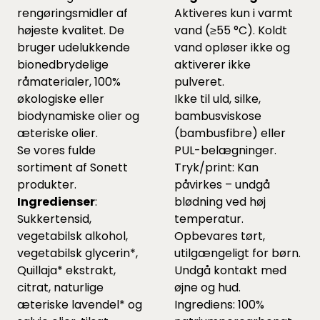
rengøringsmidler af
Aktiveres kun i varmt
højeste kvalitet. De
vand (≥55 °C). Koldt
bruger udelukkende
vand opløser ikke og
bionedbrydelige
aktiverer ikke
råmaterialer, 100%
pulveret.
økologiske eller
Ikke til uld, silke,
biodynamiske olier og
bambusviskose
æteriske olier.
(bambusfibre) eller
Se vores fulde
PUL-belægninger.
sortiment af Sonett
Tryk/print: Kan
produkter.
påvirkes – undgå
Ingredienser
:
blødning ved høj
Sukkertensid,
temperatur.
vegetabilsk alkohol,
Opbevares tørt,
vegetabilsk glycerin*,
utilgængeligt for børn.
Quillaja* ekstrakt,
Undgå kontakt med
citrat, naturlige
øjne og hud.
æteriske lavendel* og
Ingrediens: 100%