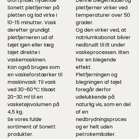
ufortyndet flydende
Denne blegemiddel og
Sonett pletfjerner på
pletfjerner virker ved
pletten og lad virke i
temperaturer over 50
10-15 minutter. Vask
grader.
derefter grundigt
Og den virker ved, at
pletfjerneren ud af
natriumkabonat bliver
tøjet igen eller læg
nedbrudt til ilt under
tøjet direkte i
vaskeprocessen. Ilten
vaskemaskinen.
har en blegende
Kan også bruges som
effekt.
en vaskeforstærker til
Pletfjerningen og
maskinvask: Til vask
blegningen af tøjet
ved 30–60 °C tilsæt
foregår derfor
20–30 ml til en
udelukkende på
vasketøjsvolumen på
naturlig vis, som en del
4,5 kg.
af en
Se vores fulde
nedbrydningsproces
sortiment af Sonett
og er helt uden
produkter.
petrokemikalier.