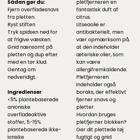
Sådan gør du:
pletfjerneren en
Fjern overfladesnavs
fantastisk duft af
fra pletten.
citrus.
Ryst stiften
Litseaolie er
Tryk spidsen ned for
antibakterielt, men
at frigive væsken.
vær opmærksom på,
Gnid nænsomt på
at den indeholder
pletten og dup efter
æteriske olier, som
med en tør klud.
kan være
Gentag om
allergifremkaldende.
nødvendigt.
Pletfjerneren
indeholder også
Ingredienser
boraks, der effektivt
<5% plantebaserede
fjerner snavs og
anioniske
pletter.
overfladeaktive
Hvordan bruges
stoffer, 5-15%
pletfjerner blokken?
plantebaserede ikke-
Gør dit plettede tøj
ioniske
fugtigt og gnid