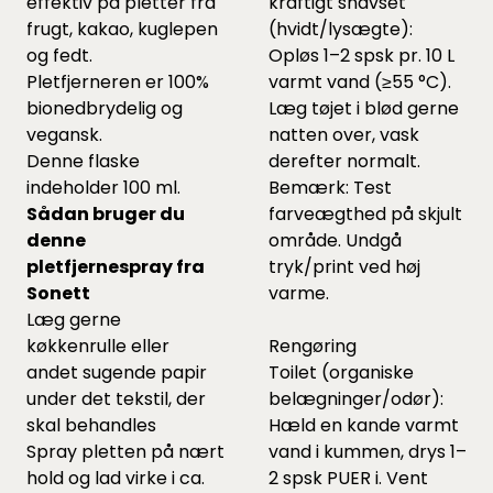
effektiv på pletter fra
kraftigt snavset
frugt, kakao, kuglepen
(hvidt/lysægte):
og fedt.
Opløs 1–2 spsk pr. 10 L
Pletfjerneren er 100%
varmt vand (≥55 °C).
bionedbrydelig og
Læg tøjet i blød gerne
vegansk.
natten over, vask
Denne flaske
derefter normalt.
indeholder 100 ml.
Bemærk: Test
Sådan bruger du
farveægthed på skjult
denne
område. Undgå
pletfjernespray fra
tryk/print ved høj
Sonett
varme.
Læg gerne
køkkenrulle eller
Rengøring
andet sugende papir
Toilet (organiske
under det tekstil, der
belægninger/odør):
skal behandles
Hæld en kande varmt
Spray pletten på nært
vand i kummen, drys 1–
hold og lad virke i ca.
2 spsk PUER i. Vent