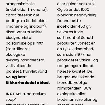
orangeskal-olie
eller gulnet vasketøj.
(indeholder limonene),
Og så er det 100%
citrat, æterisk olie
biologisk nedbrydelig.
petit grain (indeholder
Denne bøtte
limonene og linalool*),
indeholder 450 gr.
tilsat Sonetts unikke
Se vores fulde
biodynamiske
sortiment af Sonett
balsamiske opskrift*
produkter.
Sonett er
(*certificeret
en tysk virksomhed,
økologiske
som siden 1977 har
dyrket/indsamlet fra
produceret vaske- og
vildtvoksende
rengøringsmidler af
planter), hvirvlet vand.
højeste kvalitet. De
Se og læs:
bruger udelukkende
Sikkerhedsdatablad.
bionedbrydelige
råmaterialer, 100%
INCI
: Aqua, potassium
økologiske eller
soap*,
biodynamiske olier og