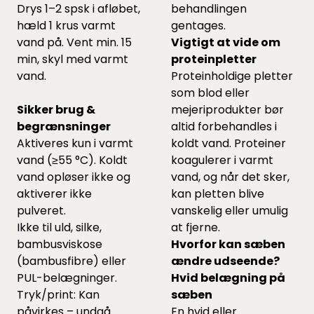
Drys 1–2 spsk i afløbet,
behandlingen
hæld 1 krus varmt
gentages.
vand på. Vent min. 15
Vigtigt at vide om
min, skyl med varmt
proteinpletter
vand.
Proteinholdige pletter
som blod eller
Sikker brug &
mejeriprodukter bør
begrænsninger
altid forbehandles i
Aktiveres kun i varmt
koldt vand. Proteiner
vand (≥55 °C). Koldt
koagulerer i varmt
vand opløser ikke og
vand, og når det sker,
aktiverer ikke
kan pletten blive
pulveret.
vanskelig eller umulig
Ikke til uld, silke,
at fjerne.
bambusviskose
Hvorfor kan sæben
(bambusfibre) eller
ændre udseende?
PUL-belægninger.
Hvid belægning på
Tryk/print: Kan
sæben
påvirkes – undgå
En hvid eller