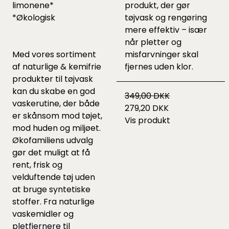
limonene*
produkt, der gør
*Økologisk
tøjvask og rengøring
mere effektiv – især
når pletter og
Med vores sortiment
misfarvninger skal
af
naturlige & kemifrie
fjernes uden klor.
produkter til tøjvask
kan du skabe en god
349,00 DKK
vaskerutine, der både
279,20 DKK
er skånsom mod tøjet,
Vis produkt
mod huden og miljøet.
Økofamiliens udvalg
gør det muligt at få
rent, frisk og
velduftende tøj uden
at bruge syntetiske
stoffer. Fra naturlige
vaskemidler og
pletfjernere til