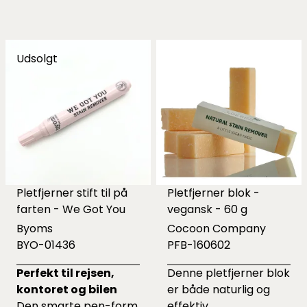
Udsolgt
Pletfjerner stift til på
Pletfjerner blok -
farten - We Got You
vegansk - 60 g
Byoms
Cocoon Company
BYO-01436
PFB-160602
Perfekt til rejsen,
Denne pletfjerner blok
kontoret og bilen
er både naturlig og
Den smarte pen-form
effektiv.