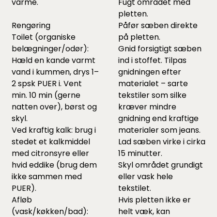
varme.
Fugt området med
pletten.
Rengøring
Påfør sæben direkte
Toilet (organiske
på pletten.
belægninger/odør):
Gnid forsigtigt sæben
Hæld en kande varmt
ind i stoffet. Tilpas
vand i kummen, drys 1–
gnidningen efter
2 spsk PUER i. Vent
materialet – sarte
min. 10 min (gerne
tekstiler som silke
natten over), børst og
kræver mindre
skyl.
gnidning end kraftige
Ved kraftig kalk: brug i
materialer som jeans.
stedet et kalkmiddel
Lad sæben virke i cirka
med citronsyre eller
15 minutter.
hvid eddike (brug dem
Skyl området grundigt
ikke sammen med
eller vask hele
PUER).
tekstilet.
Afløb
Hvis pletten ikke er
(vask/køkken/bad):
helt væk, kan