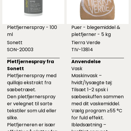
Pletfjernerspray - 100
Puer - blegemiddel &
ml
pletfjerner - 5 kg
Sonett
Tierra Verde
SON-20003
TIV-13814
Pletfjernespray fra
Anvendelse
Sonett
Vask
Pletfjernerspray med
Maskinvask –
quillaja ekstrakt fra
hvidt/lysægte tøj:
sæbetræet.
Tilsæt 1–2 spsk i
Den pletfjernerspray
sæbeskuffen sammen
er velegnet til sarte
med dit vaskemiddel.
tekstiler som uld eller
Vælg program ≥55 °C
silke.
for fuld effekt.
Pletfjerneren er især
Iblødsætning –