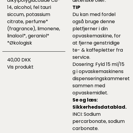
alkylpolyglucoside C8-
æteriske olier.
14, alcohol, fel tauri
TIP
siccum, potassium
Du kan med fordel
citrate, perfume*
også bruge denne
(fragrance), limonene,
pletfjerner i din
linalool*, geraniol*
opvaskemaskine, for
*Økologisk
at fjerne genstridige
te- & kaffepletter fra
service.
40,00 DKK
Dosering: Fyld 15 ml/15
Vis produkt
g i opvaskemaskinens
dispenseringskammeret
sammen med
opvaskemidlet.
Se og læs:
Sikkerhedsdatablad
.
INCI: Sodium
percarbonate, sodium
carbonate.