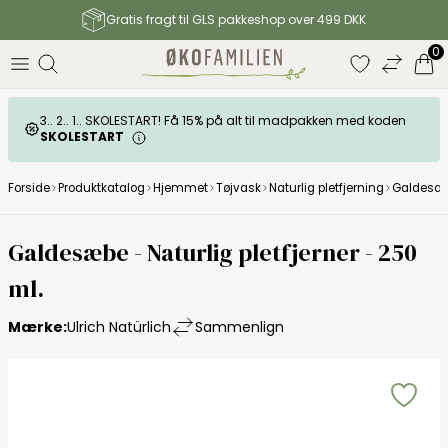
Gratis fragt til GLS pakkeshop over 499 DKK
0
3.. 2.. 1.. SKOLESTART! Få 15% på alt til madpakken med koden
SKOLESTART
Forside
Produktkatalog
Hjemmet
Tøjvask
Naturlig pletfjerning
Galdesæbe
Galdesæbe - Naturlig pletfjerner - 250
ml.
Mærke:
Ulrich Natürlich
Sammenlign