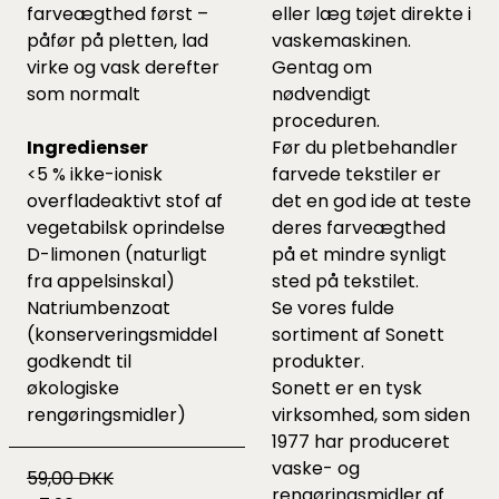
farveægthed først –
eller læg tøjet direkte i
påfør på pletten, lad
vaskemaskinen.
virke og vask derefter
Gentag om
som normalt
nødvendigt
proceduren.
Ingredienser
Før du pletbehandler
<5 % ikke-ionisk
farvede tekstiler er
overfladeaktivt stof af
det en god ide at teste
vegetabilsk oprindelse
deres farveægthed
D-limonen (naturligt
på et mindre synligt
fra appelsinskal)
sted på tekstilet.
Natriumbenzoat
Se vores fulde
(konserveringsmiddel
sortiment af Sonett
godkendt til
produkter.
økologiske
Sonett er en tysk
rengøringsmidler)
virksomhed, som siden
1977 har produceret
vaske- og
59,00 DKK
rengøringsmidler af