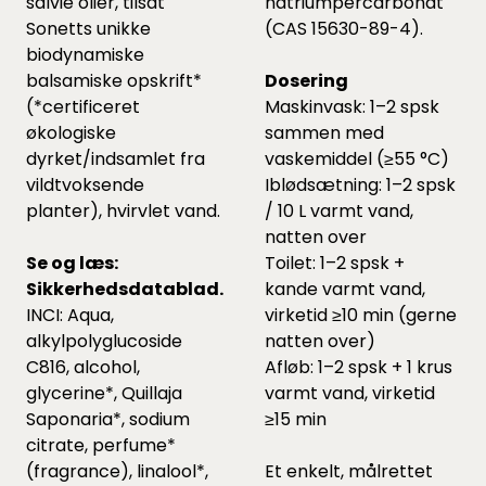
salvie olier, tilsat
natriumpercarbonat
Sonetts unikke
(CAS 15630-89-4).
biodynamiske
balsamiske opskrift*
Dosering
(*certificeret
Maskinvask: 1–2 spsk
økologiske
sammen med
dyrket/indsamlet fra
vaskemiddel (≥55 °C)
vildtvoksende
Iblødsætning: 1–2 spsk
planter), hvirvlet vand.
/ 10 L varmt vand,
natten over
Se og læs:
Toilet: 1–2 spsk +
Sikkerhedsdatablad.
kande varmt vand,
INCI: Aqua,
virketid ≥10 min (gerne
alkylpolyglucoside
natten over)
C816, alcohol,
Afløb: 1–2 spsk + 1 krus
glycerine*, Quillaja
varmt vand, virketid
Saponaria*, sodium
≥15 min
citrate, perfume*
(fragrance), linalool*,
Et enkelt, målrettet