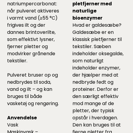
natriumpercarbonat:
pletfjerner med
når pulveret aktiveres
naturlige
i varmt vand (≥55 °C)
bioenzymer
frigives ilt og der
Hvad er galdesæbe?
dannes brintoverilte,
Galdesæbe er en
som effektivt lysner,
klassisk pletfjerner til
fjerner pletter og
tekstiler. Sæben
modvirker grånende
indeholder oksegalde,
tekstiler.
som naturligt
indeholder enzymer,
Pulveret bruser op og
der hjælper med at
nedbrydes til soda,
nedbryde fedt og
vand og ilt – og kan
proteiner. Derfor er
bruges til både
den særligt effektiv
vasketøj og rengøring.
mod mange af de
pletter, der typisk
Anvendelse
opstår i hverdagen.
Vask
Den kan bruges til at
Maskinvask –
fjerne pletter fra