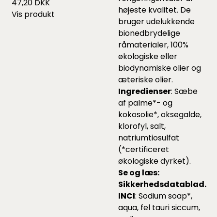
47,20 DKK
højeste kvalitet. De
Vis produkt
bruger udelukkende
bionedbrydelige
råmaterialer, 100%
økologiske eller
biodynamiske olier og
æteriske olier.
Ingredienser
: Sæbe
af palme*- og
kokosolie*, oksegalde,
klorofyl, salt,
natriumtiosulfat
(*certificeret
økologiske dyrket).
Se og læs:
Sikkerhedsdatablad.
INCI
: Sodium soap*,
aqua, fel tauri siccum,