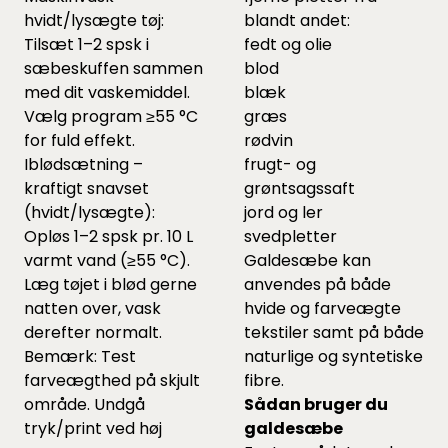
hvidt/lysægte tøj:
blandt andet:
Tilsæt 1–2 spsk i
fedt og olie
sæbeskuffen sammen
blod
med dit vaskemiddel.
blæk
Vælg program ≥55 °C
græs
for fuld effekt.
rødvin
Iblødsætning –
frugt- og
kraftigt snavset
grøntsagssaft
(hvidt/lysægte):
jord og ler
Opløs 1–2 spsk pr. 10 L
svedpletter
varmt vand (≥55 °C).
Galdesæbe kan
Læg tøjet i blød gerne
anvendes på både
natten over, vask
hvide og farveægte
derefter normalt.
tekstiler samt på både
Bemærk: Test
naturlige og syntetiske
farveægthed på skjult
fibre.
område. Undgå
Sådan bruger du
tryk/print ved høj
galdesæbe