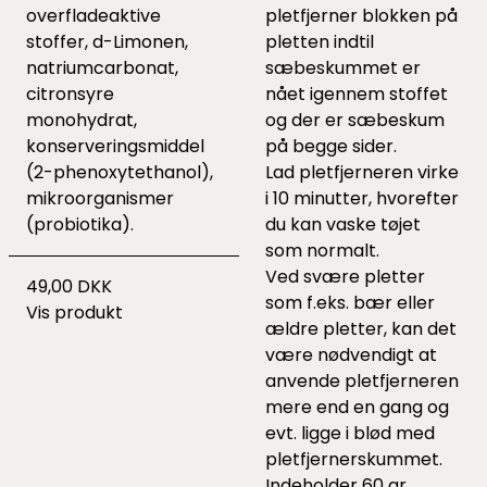
overfladeaktive
pletfjerner blokken på
stoffer, d-Limonen,
pletten indtil
natriumcarbonat,
sæbeskummet er
citronsyre
nået igennem stoffet
monohydrat,
og der er sæbeskum
konserveringsmiddel
på begge sider.
(2-phenoxytethanol),
Lad pletfjerneren virke
mikroorganismer
i 10 minutter, hvorefter
(probiotika).
du kan vaske tøjet
som normalt.
Ved svære pletter
49,00 DKK
som f.eks. bær eller
Vis produkt
ældre pletter, kan det
være nødvendigt at
anvende pletfjerneren
mere end en gang og
evt. ligge i blød med
pletfjernerskummet.
Indeholder 60 gr.