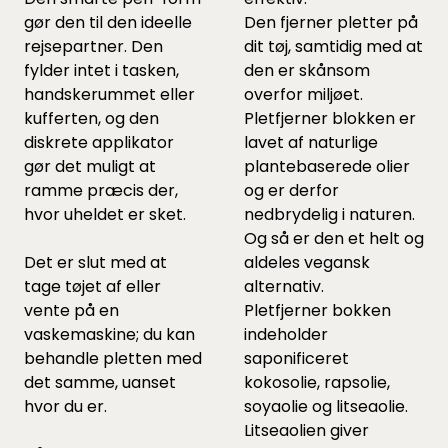
gør den til den ideelle
Den fjerner pletter på
rejsepartner. Den
dit tøj, samtidig med at
fylder intet i tasken,
den er skånsom
handskerummet eller
overfor miljøet.
kufferten, og den
Pletfjerner blokken er
diskrete applikator
lavet af naturlige
gør det muligt at
plantebaserede olier
ramme præcis der,
og er derfor
hvor uheldet er sket.
nedbrydelig i naturen.
Og så er den et helt og
Det er slut med at
aldeles vegansk
tage tøjet af eller
alternativ.
vente på en
Pletfjerner bokken
vaskemaskine; du kan
indeholder
behandle pletten med
saponificeret
det samme, uanset
kokosolie, rapsolie,
hvor du er.
soyaolie og litseaolie.
Litseaolien giver