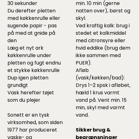
30 sekunder
min. 10 min (gerne
Du derefter pletten
natten over), børst og
med køkkenrulle eller
skyl.
sugende papir - pas
Ved kraftig kalk: brug i
på med at gnide på
stedet et kalkmiddel
den
med citronsyre eller
Læg et nyt ark
hvid eddike (brug dem
køkkenrulle under
ikke sammen med
pletten og fugt endnu
PUER).
et stykke køkkenrulle
Afløb
Dup igen pletten
(vask/køkken/bad):
grundigt
Drys 1–2 spsk i afløbet,
Vask herefter tøjet
hæld 1 krus varmt
som du plejer
vand på. Vent min. 15
min, skyl med varmt
Sonett er en tysk
vand.
virksomhed, som siden
1977 har produceret
Sikker brug &
vaske- og
begrænsninger