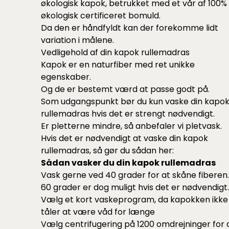
økologisk kapok, betrukket med et vår af 100%
økologisk certificeret bomuld.
Da den er håndfyldt kan der forekomme lidt
variation i målene.
Vedligehold af din kapok rullemadras
Kapok er en naturfiber med ret unikke
egenskaber.
Og de er bestemt værd at passe godt på.
Som udgangspunkt bør du kun vaske din kapo
rullemadras hvis det er strengt nødvendigt.
Er pletterne mindre, så anbefaler vi pletvask.
Hvis det er nødvendigt at vaske din kapok
rullemadras, så gør du sådan her:
Sådan vasker du din kapok rullemadras
Vask gerne ved 40 grader for at skåne fiberen.
60 grader er dog muligt hvis det er nødvendigt.
Vælg et kort vaskeprogram, da kapokken ikke
tåler at være våd for længe
Vælg centrifugering på 1200 omdrejninger for 