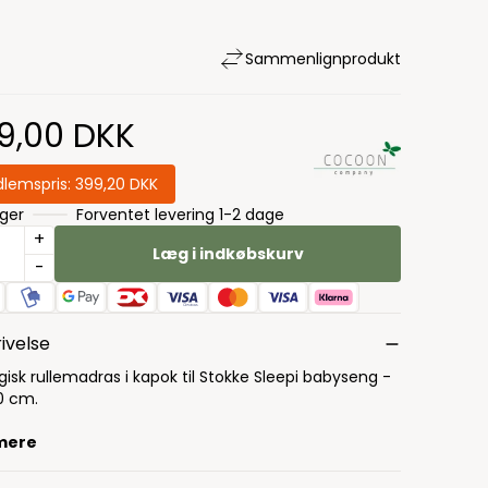
Sammenlign
produkt
9,00 DKK
lemspris:
399,20 DKK
ager
Forventet levering 1-2 dage
+
Læg i indkøbskurv
-
ivelse
isk rullemadras i kapok til Stokke Sleepi babyseng -
0 cm.
mere