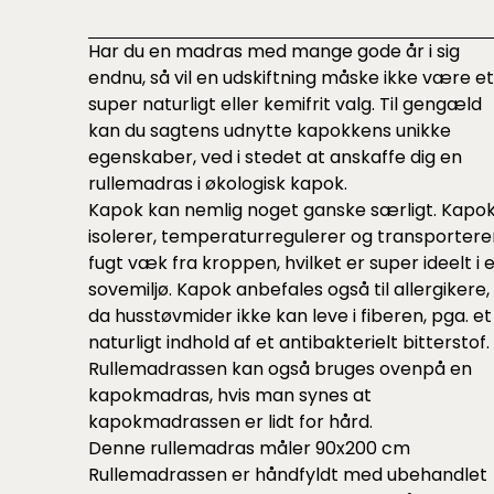
Har du en madras med mange gode år i sig
endnu, så vil en udskiftning måske ikke være et
super naturligt eller kemifrit valg. Til gengæld
kan du sagtens udnytte kapokkens unikke
egenskaber, ved i stedet at anskaffe dig en
rullemadras i økologisk kapok.
Kapok kan nemlig noget ganske særligt. Kapo
isolerer, temperaturregulerer og transportere
fugt væk fra kroppen, hvilket er super ideelt i 
sovemiljø. Kapok anbefales også til allergikere,
da husstøvmider ikke kan leve i fiberen, pga. et
naturligt indhold af et antibakterielt bitterstof.
Rullemadrassen kan også bruges ovenpå en
kapokmadras, hvis man synes at
kapokmadrassen er lidt for hård.
Denne rullemadras måler 90x200 cm
Rullemadrassen er håndfyldt med ubehandlet