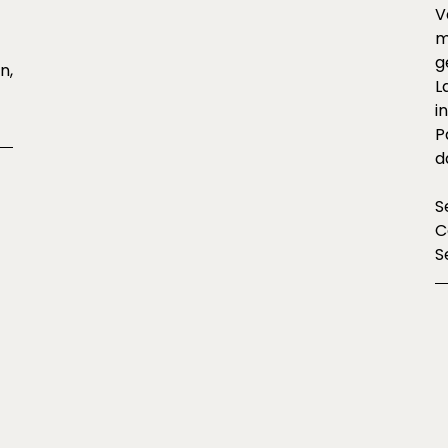
V
m
g
n,
L
i
P
d
S
C
S