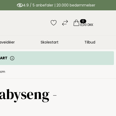
4.9 / 5 anbefaler | 20.000 bedømmelser
0
0,00 DKK
aveidéer
Skolestart
Tilbud
TART
0 cm
abyseng -