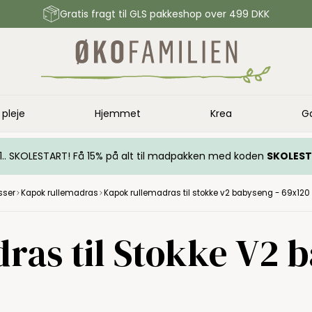
Gratis fragt til GLS pakkeshop over 499 DKK
 pleje
Hjemmet
Krea
G
.. 1.. SKOLESTART! Få 15% på alt til madpakken med koden
SKOLES
sser
Kapok rullemadras
Kapok rullemadras til stokke v2 babyseng - 69x12
ras til Stokke V2 b