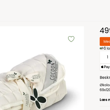
49
Med
På l
Beskr
Økolog
69x12
Læs 