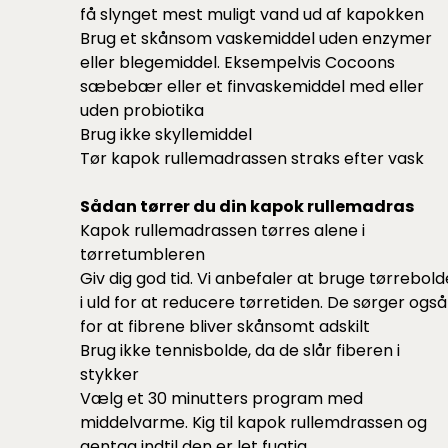
få slynget mest muligt vand ud af kapokken
Brug et skånsom vaskemiddel uden enzymer
eller blegemiddel. Eksempelvis Cocoons
sæbebær
eller et
finvaskemiddel
med eller
uden probiotika
Brug ikke skyllemiddel
Tør kapok rullemadrassen straks efter vask
Sådan tørrer du din kapok rullemadras
Kapok rullemadrassen tørres alene i
tørretumbleren
Giv dig god tid. Vi anbefaler at bruge
tørrebold
i uld for at reducere tørretiden. De sørger også
for at fibrene bliver skånsomt adskilt
Brug ikke tennisbolde, da de slår fiberen i
stykker
Vælg et 30 minutters program med
middelvarme. Kig til kapok rullemdrassen og
gentag indtil den er let fugtig.