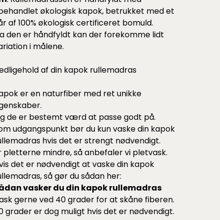
behandlet økologisk kapok, betrukket med et
år af 100% økologisk certificeret bomuld.
a den er håndfyldt kan der forekomme lidt
ariation i målene.
edligehold af din kapok rullemadras
apok er en naturfiber med ret unikke
genskaber.
g de er bestemt værd at passe godt på.
om udgangspunkt bør du kun vaske din kapok
ullemadras hvis det er strengt nødvendigt.
r pletterne mindre, så anbefaler vi pletvask.
vis det er nødvendigt at vaske din kapok
ullemadras, så gør du sådan her:
ådan vasker du din kapok rullemadras
ask gerne ved 40 grader for at skåne fiberen.
0 grader er dog muligt hvis det er nødvendigt.