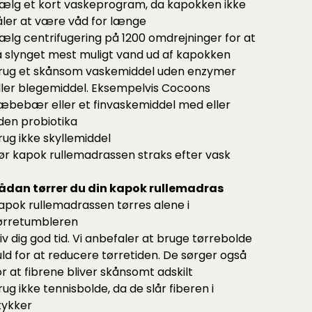
ælg et kort vaskeprogram, da kapokken ikke
åler at være våd for længe
ælg centrifugering på 1200 omdrejninger for at
å slynget mest muligt vand ud af kapokken
rug et skånsom vaskemiddel uden enzymer
ller blegemiddel. Eksempelvis Cocoons
æbebær
eller et
finvaskemiddel
med eller
den probiotika
rug ikke skyllemiddel
ør kapok rullemadrassen straks efter vask
ådan tørrer du din kapok rullemadras
apok rullemadrassen tørres alene i
ørretumbleren
iv dig god tid. Vi anbefaler at bruge
tørrebolde
 uld for at reducere tørretiden. De sørger også
or at fibrene bliver skånsomt adskilt
rug ikke tennisbolde, da de slår fiberen i
tykker