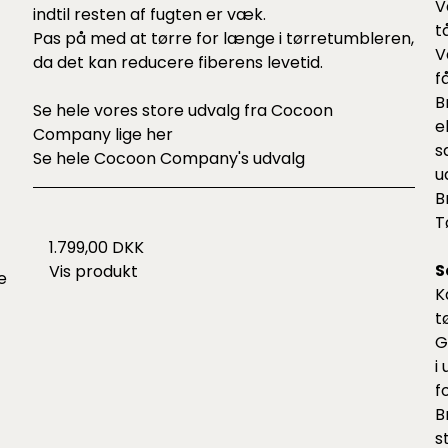
V
indtil resten af fugten er væk.
t
Pas på med at tørre for længe i tørretumbleren,
V
da det kan reducere fiberens levetid.
f
B
Se hele vores store udvalg fra Cocoon
e
Company lige
her
s
Se hele
Cocoon Company's udvalg
u
B
T
1.799,00 DKK
S
Vis produkt
e
K
t
G
i
f
B
s