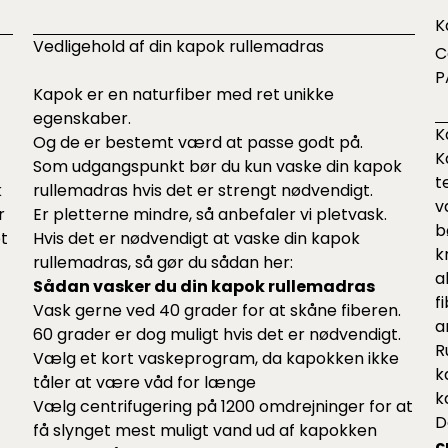
K
Vedligehold af din kapok rullemadras
C
P
Kapok er en naturfiber med ret unikke
egenskaber.
K
Og de er bestemt værd at passe godt på.
K
Som udgangspunkt bør du kun vaske din kapok
t
k
rullemadras hvis det er strengt nødvendigt.
v
r
Er pletterne mindre, så anbefaler vi pletvask.
b
et
Hvis det er nødvendigt at vaske din kapok
k
rullemadras, så gør du sådan her:
a
Sådan vasker du din kapok rullemadras
f
Vask gerne ved 40 grader for at skåne fiberen.
a
60 grader er dog muligt hvis det er nødvendigt.
R
Vælg et kort vaskeprogram, da kapokken ikke
k
tåler at være våd for længe
k
Vælg centrifugering på 1200 omdrejninger for at
D
få slynget mest muligt vand ud af kapokken