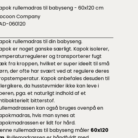
apok rullemadras til babyseng - 60x120 cm
ocoon Company
AD-060120
apok rullemadras til din babyseng.
apok er noget ganske særligt. Kapok isolerer,
emperaturregulerer og transporterer fugt
æk fra kroppen, hvilket er super ideelt til små
ørn, der ofte har svært ved at regulere deres
ropstemperatur. Kapok anbefales desuden til
llergikere, da husstøvmider ikke kan leve i
iberen, pga. et naturligt indhold af et
ntibakterielt bitterstof.
ullemadrassen kan også bruges ovenpå en
apokmadras, hvis man synes at
apokmadrassen er lidt for hård.
enne rullemadras til babyseng måler
60x120
cm
. Rullemadrassen er håndfyldt med