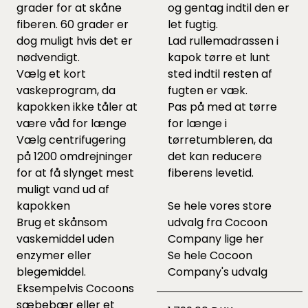
grader for at skåne
og gentag indtil den er
fiberen. 60 grader er
let fugtig.
dog muligt hvis det er
Lad rullemadrassen i
nødvendigt.
kapok tørre et lunt
Vælg et kort
sted indtil resten af
vaskeprogram, da
fugten er væk.
kapokken ikke tåler at
Pas på med at tørre
være våd for længe
for længe i
Vælg centrifugering
tørretumbleren, da
på 1200 omdrejninger
det kan reducere
for at få slynget mest
fiberens levetid.
muligt vand ud af
kapokken
Se hele vores store
Brug et skånsom
udvalg fra Cocoon
vaskemiddel uden
Company lige
her
enzymer eller
Se hele
Cocoon
blegemiddel.
Company's udvalg
Eksempelvis Cocoons
sæbebær
eller et