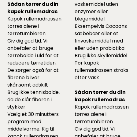
Sådan tørrer du din
vaskemiddel uden
kapok rullemadras
enzymer eller
Kapok rullemadrassen
blegemiddel.
tørres alene i
Eksempelvis Cocoons
tørretumbleren
sæbebær
eller et
Giv dig god tid. Vi
finvaskemiddel
med
anbefaler at bruge
eller uden probiotika
tørrebolde
i uld for at
Brug ikke skyllemiddel
reducere tørretiden.
Tør kapok
De sørger også for at
rullemadrassen straks
fibrene bliver
efter vask
skånsomt adskilt
Brug ikke tennisbolde,
Sådan tørrer du din
da de slår fiberen i
kapok rullemadras
stykker
Kapok rullemadrassen
Vælg et 30 minutters
tørres alene i
program med
tørretumbleren
middelvarme. Kig til
Giv dig god tid. Vi
kapok rullemdrassen
anbefaler at bruge