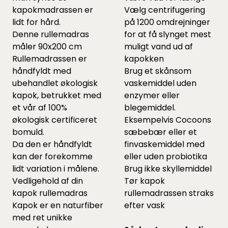
kapokmadrassen er
Vælg centrifugering
lidt for hård.
på 1200 omdrejninger
Denne rullemadras
for at få slynget mest
måler 90x200 cm
muligt vand ud af
Rullemadrassen er
kapokken
håndfyldt med
Brug et skånsom
ubehandlet økologisk
vaskemiddel uden
kapok, betrukket med
enzymer eller
et vår af 100%
blegemiddel.
økologisk certificeret
Eksempelvis Cocoons
bomuld.
sæbebær
eller et
Da den er håndfyldt
finvaskemiddel
med
kan der forekomme
eller uden probiotika
lidt variation i målene.
Brug ikke skyllemiddel
Vedligehold af din
Tør kapok
kapok rullemadras
rullemadrassen straks
Kapok er en naturfiber
efter vask
med ret unikke