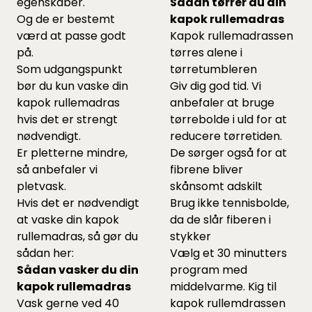
egenskaber.
Sådan tørrer du din
Og de er bestemt
kapok rullemadras
værd at passe godt
Kapok rullemadrassen
på.
tørres alene i
Som udgangspunkt
tørretumbleren
bør du kun vaske din
Giv dig god tid. Vi
kapok rullemadras
anbefaler at bruge
hvis det er strengt
tørrebolde
i uld for at
nødvendigt.
reducere tørretiden.
Er pletterne mindre,
De sørger også for at
så anbefaler vi
fibrene bliver
pletvask.
skånsomt adskilt
Hvis det er nødvendigt
Brug ikke tennisbolde,
at vaske din kapok
da de slår fiberen i
rullemadras, så gør du
stykker
sådan her:
Vælg et 30 minutters
Sådan vasker du din
program med
kapok rullemadras
middelvarme. Kig til
Vask gerne ved 40
kapok rullemdrassen