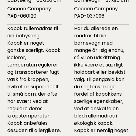
babyseng - 60x120 cm
barnevogn - 37x96 cm
Cocoon Company
Cocoon Company
PAD-060120
PAD-037096
Kapok rullemadras til
Har du allerede en
din babyseng.
madras til din
Kapok er noget
barnevogn med
ganske særligt. Kapok
mange år i sig endnu,
isolerer,
så vil en udskiftning
temperaturregulerer
ikke være et særligt
og transporterer fugt
holdbart eller bevidst
væk fra kroppen,
valg. Til gengæld kan
hvilket er super ideelt
du sagtens drage
til små børn, der ofte
fordel af kapokkens
har svært ved at
særlige egenskaber,
regulere deres
ved at anskaffe en
kropstemperatur.
blød rullemadras i
Kapok anbefales
økologisk kapok.
desuden til allergikere,
Kapok er nemlig noget