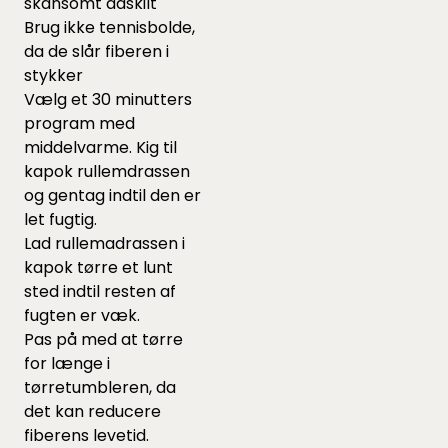
skånsomt adskilt
Brug ikke tennisbolde,
da de slår fiberen i
stykker
Vælg et 30 minutters
program med
middelvarme. Kig til
kapok rullemdrassen
og gentag indtil den er
let fugtig.
Lad rullemadrassen i
kapok tørre et lunt
sted indtil resten af
fugten er væk.
Pas på med at tørre
for længe i
tørretumbleren, da
det kan reducere
fiberens levetid.