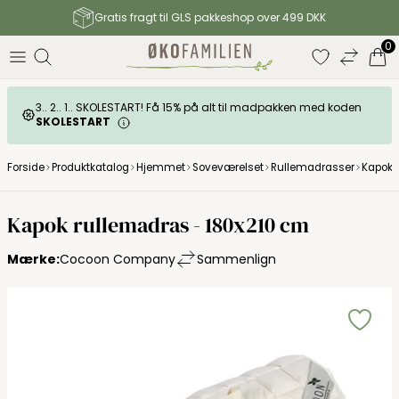
Gratis fragt til GLS pakkeshop over 499 DKK
0
3.. 2.. 1.. SKOLESTART! Få 15% på alt til madpakken med koden
SKOLESTART
Forside
Produktkatalog
Hjemmet
Soveværelset
Rullemadrasser
Kapok 
Kapok rullemadras - 180x210 cm
Mærke:
Cocoon Company
Sammenlign