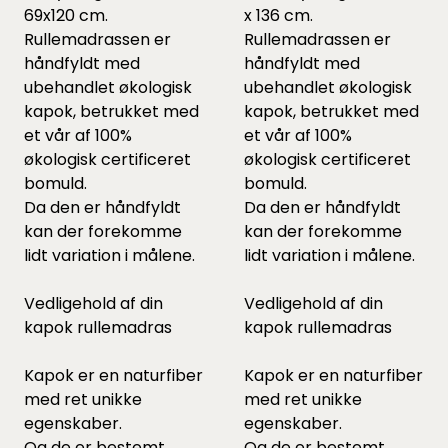
69x120 cm.
x 136 cm.
Rullemadrassen er
Rullemadrassen er
håndfyldt med
håndfyldt med
ubehandlet økologisk
ubehandlet økologisk
kapok, betrukket med
kapok, betrukket med
et vår af 100%
et vår af 100%
økologisk certificeret
økologisk certificeret
bomuld.
bomuld.
Da den er håndfyldt
Da den er håndfyldt
kan der forekomme
kan der forekomme
lidt variation i målene.
lidt variation i målene.
Vedligehold af din
Vedligehold af din
kapok rullemadras
kapok rullemadras
Kapok er en naturfiber
Kapok er en naturfiber
med ret unikke
med ret unikke
egenskaber.
egenskaber.
Og de er bestemt
Og de er bestemt