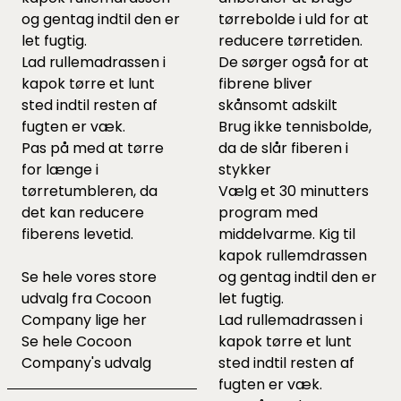
og gentag indtil den er
tørrebolde
i uld for at
let fugtig.
reducere tørretiden.
Lad rullemadrassen i
De sørger også for at
kapok tørre et lunt
fibrene bliver
sted indtil resten af
skånsomt adskilt
fugten er væk.
Brug ikke tennisbolde,
Pas på med at tørre
da de slår fiberen i
for længe i
stykker
tørretumbleren, da
Vælg et 30 minutters
det kan reducere
program med
fiberens levetid.
middelvarme. Kig til
kapok rullemdrassen
Se hele vores store
og gentag indtil den er
udvalg fra Cocoon
let fugtig.
Company lige
her
Lad rullemadrassen i
Se hele
Cocoon
kapok tørre et lunt
Company's udvalg
sted indtil resten af
fugten er væk.