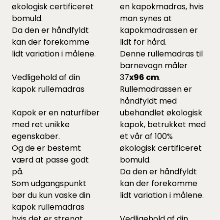
økologisk certificeret
en kapokmadras, hvis
bomuld.
man synes at
Da den er håndfyldt
kapokmadrassen er
kan der forekomme
lidt for hård.
lidt variation i målene.
Denne rullemadras til
barnevogn måler
Vedligehold af din
37
x96 cm
.
kapok rullemadras
Rullemadrassen er
håndfyldt med
Kapok er en naturfiber
ubehandlet økologisk
med ret unikke
kapok, betrukket med
egenskaber.
et vår af 100%
Og de er bestemt
økologisk certificeret
værd at passe godt
bomuld.
på.
Da den er håndfyldt
Som udgangspunkt
kan der forekomme
bør du kun vaske din
lidt variation i målene.
kapok rullemadras
hvis det er strengt
Vedligehold af din