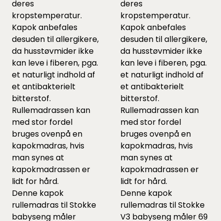
deres
deres
kropstemperatur.
kropstemperatur.
Kapok anbefales
Kapok anbefales
desuden til allergikere,
desuden til allergikere,
da husstøvmider ikke
da husstøvmider ikke
kan leve i fiberen, pga.
kan leve i fiberen, pga.
et naturligt indhold af
et naturligt indhold af
et antibakterielt
et antibakterielt
bitterstof.
bitterstof.
Rullemadrassen kan
Rullemadrassen kan
med stor fordel
med stor fordel
bruges ovenpå en
bruges ovenpå en
kapokmadras, hvis
kapokmadras, hvis
man synes at
man synes at
kapokmadrassen er
kapokmadrassen er
lidt for hård.
lidt for hård.
Denne kapok
Denne kapok
rullemadras til Stokke
rullemadras til Stokke
babyseng måler
V3 babyseng måler 69