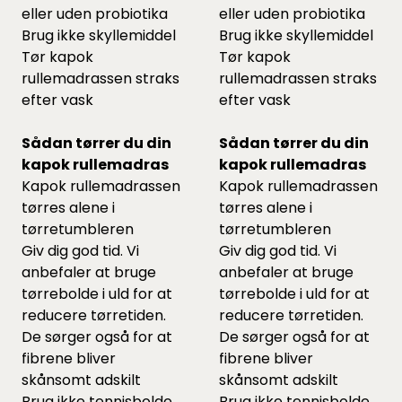
eller uden probiotika
eller uden probiotika
Brug ikke skyllemiddel
Brug ikke skyllemiddel
Tør kapok
Tør kapok
rullemadrassen straks
rullemadrassen straks
efter vask
efter vask
Sådan tørrer du din
Sådan tørrer du din
kapok rullemadras
kapok rullemadras
Kapok rullemadrassen
Kapok rullemadrassen
tørres alene i
tørres alene i
tørretumbleren
tørretumbleren
Giv dig god tid. Vi
Giv dig god tid. Vi
anbefaler at bruge
anbefaler at bruge
tørrebolde
i uld for at
tørrebolde
i uld for at
reducere tørretiden.
reducere tørretiden.
De sørger også for at
De sørger også for at
fibrene bliver
fibrene bliver
skånsomt adskilt
skånsomt adskilt
Brug ikke tennisbolde,
Brug ikke tennisbolde,