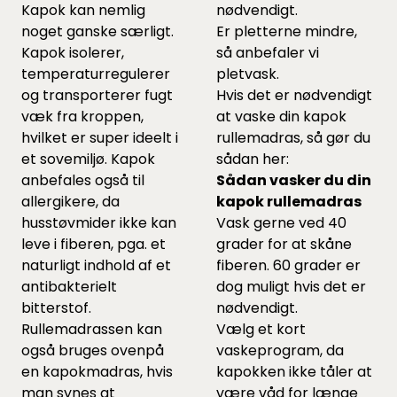
Kapok kan nemlig
nødvendigt.
noget ganske særligt.
Er pletterne mindre,
Kapok isolerer,
så anbefaler vi
temperaturregulerer
pletvask.
og transporterer fugt
Hvis det er nødvendigt
væk fra kroppen,
at vaske din kapok
hvilket er super ideelt i
rullemadras, så gør du
et sovemiljø. Kapok
sådan her:
anbefales også til
Sådan vasker du din
allergikere, da
kapok rullemadras
husstøvmider ikke kan
Vask gerne ved 40
leve i fiberen, pga. et
grader for at skåne
naturligt indhold af et
fiberen. 60 grader er
antibakterielt
dog muligt hvis det er
bitterstof.
nødvendigt.
Rullemadrassen kan
Vælg et kort
også bruges ovenpå
vaskeprogram, da
en kapokmadras, hvis
kapokken ikke tåler at
man synes at
være våd for længe