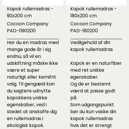
Kapok rullemadras -
Kapok rullemadras -
90x200 cm
180x200 cm
Cocoon Company
Cocoon Company
PAD-090200
PAD-180200
Har du en madras med
Vedligehold af din
mange gode år i sig
kapok rullemadras
endnu, så vil en
udskiftning måske ikke
Kapok er en naturfiber
være et super
med ret unikke
naturligt eller kemifrit
egenskaber.
valg. Til gengæld kan
Og de er bestemt
du sagtens udnytte
værd at passe godt
kapokkens unikke
på.
egenskaber, ved i
Som udgangspunkt
stedet at anskaffe dig
bør du kun vaske din
en rullemadras i
kapok rullemadras
økologisk kapok.
hvis det er strengt