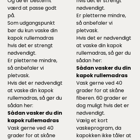
Og de er bestemt
hvis det er strengt
værd at passe godt
nødvendigt.
på.
Er pletterne mindre,
Som udgangspunkt
så anbefaler vi
bør du kun vaske din
pletvask.
kapok rullemadras
Hvis det er nødvendigt
hvis det er strengt
at vaske din kapok
nødvendigt.
rullemadras, så gør du
Er pletterne mindre,
sådan her:
så anbefaler vi
Sådan vasker du din
pletvask.
kapok rullemadras
Hvis det er nødvendigt
Vask gerne ved 40
at vaske din kapok
grader for at skåne
rullemadras, så gør du
fiberen. 60 grader er
sådan her:
dog muligt hvis det er
Sådan vasker du din
nødvendigt.
kapok rullemadras
Vælg et kort
Vask gerne ved 40
vaskeprogram, da
grader for at skåne
kapokken ikke tåler at