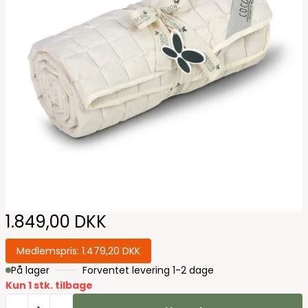
1.849,00 DKK
Medlemspris:
1.479,20 DKK
På lager
Forventet levering 1-2 dage
Kun 1 stk. tilbage