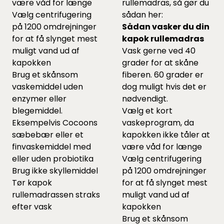
være våd for længe
rullemadras, så gør du
Vælg centrifugering
sådan her:
på 1200 omdrejninger
Sådan vasker du din
for at få slynget mest
kapok rullemadras
muligt vand ud af
Vask gerne ved 40
kapokken
grader for at skåne
Brug et skånsom
fiberen. 60 grader er
vaskemiddel uden
dog muligt hvis det er
enzymer eller
nødvendigt.
blegemiddel.
Vælg et kort
Eksempelvis Cocoons
vaskeprogram, da
sæbebær
eller et
kapokken ikke tåler at
finvaskemiddel
med
være våd for længe
eller uden probiotika
Vælg centrifugering
Brug ikke skyllemiddel
på 1200 omdrejninger
Tør kapok
for at få slynget mest
rullemadrassen straks
muligt vand ud af
efter vask
kapokken
Brug et skånsom