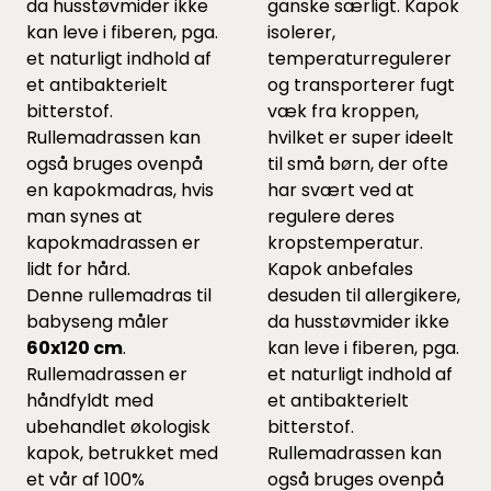
da husstøvmider ikke
ganske særligt. Kapok
kan leve i fiberen, pga.
isolerer,
et naturligt indhold af
temperaturregulerer
et antibakterielt
og transporterer fugt
bitterstof.
væk fra kroppen,
Rullemadrassen kan
hvilket er super ideelt
også bruges ovenpå
til små børn, der ofte
en kapokmadras, hvis
har svært ved at
man synes at
regulere deres
kapokmadrassen er
kropstemperatur.
lidt for hård.
Kapok anbefales
Denne rullemadras til
desuden til allergikere,
babyseng måler
da husstøvmider ikke
60x120 cm
.
kan leve i fiberen, pga.
Rullemadrassen er
et naturligt indhold af
håndfyldt med
et antibakterielt
ubehandlet økologisk
bitterstof.
kapok, betrukket med
Rullemadrassen kan
et vår af 100%
også bruges ovenpå