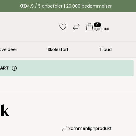
4.9 / 5 anbefaler | 20.000 bedømmelser
0
0,00 DKK
aveidéer
Skolestart
Tilbud
TART
nk
Sammenlign
produkt