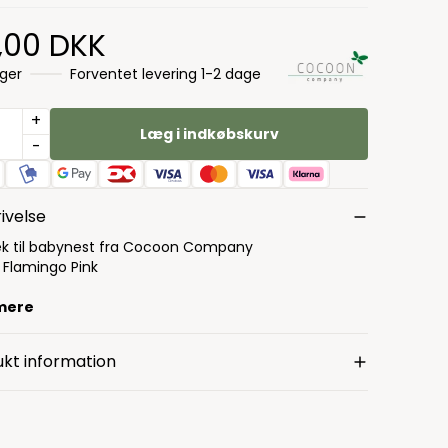
9,00 DKK
ager
Forventet levering 1-2 dage
+
Læg i indkøbskurv
-
ivelse
k til babynest fra Cocoon Company
: Flamingo Pink
mere
kt information