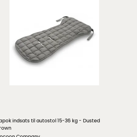
apok indsats til autostol 15-36 kg - Dusted
rown
ocoon Company