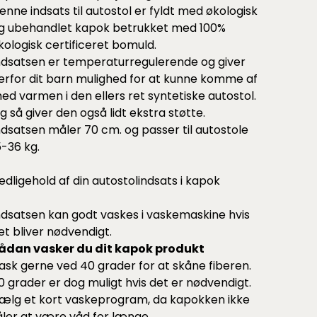
enne indsats til autostol er fyldt med økologisk
g ubehandlet kapok betrukket med 100%
kologisk certificeret bomuld.
ndsatsen er temperaturregulerende og giver
erfor dit barn mulighed for at kunne komme af
ed varmen i den ellers ret syntetiske autostol.
g så giver den også lidt ekstra støtte.
ndsatsen måler 70 cm. og passer til autostole
5-36 kg.
edligehold af din autostolindsats i kapok
ndsatsen kan godt vaskes i vaskemaskine hvis
et bliver nødvendigt.
ådan vasker du dit kapok produkt
ask gerne ved 40 grader for at skåne fiberen.
0 grader er dog muligt hvis det er nødvendigt.
ælg et kort vaskeprogram, da kapokken ikke
åler at være våd for længe