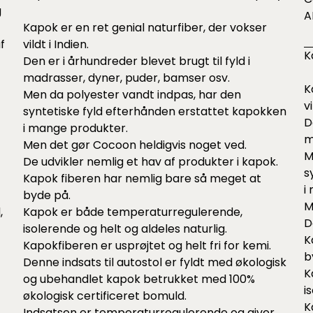
g
A
Kapok er en ret genial naturfiber, der vokser
f
vildt i Indien.
K
Den er i århundreder blevet brugt til fyld i
madrasser, dyner, puder, bamser osv.
K
Men da polyester vandt indpas, har den
vi
syntetiske fyld efterhånden erstattet kapokken
D
i mange produkter.
m
Men det gør Cocoon heldigvis noget ved.
M
De udvikler nemlig et hav af produkter i kapok.
s
Kapok fiberen har nemlig bare så meget at
i
byde på.
M
,
Kapok er både temperaturregulerende,
D
isolerende og helt og aldeles naturlig.
K
Kapokfiberen er usprøjtet og helt fri for kemi.
b
Denne indsats til autostol er fyldt med økologisk
K
og ubehandlet kapok betrukket med 100%
i
økologisk certificeret bomuld.
K
Indsatsen er temperaturregulerende og giver