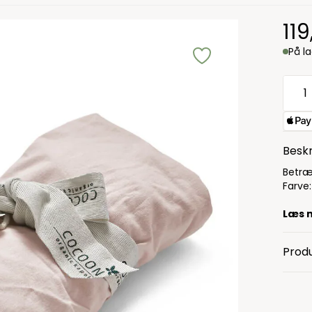
11
På l
Beskr
Betræ
Farve
Læs 
Produ