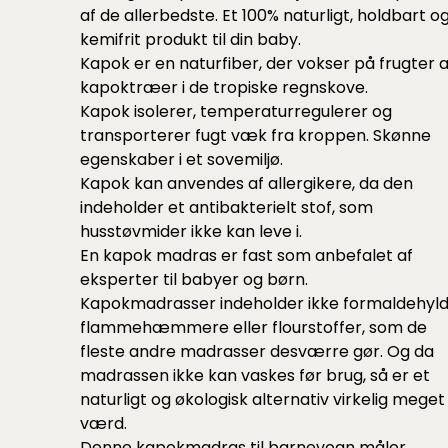
af de allerbedste. Et 100% naturligt, holdbart o
kemifrit produkt til din baby.
Kapok er en naturfiber, der vokser på frugter a
kapoktræer i de tropiske regnskove.
Kapok isolerer, temperaturregulerer og
transporterer fugt væk fra kroppen. Skønne
egenskaber i et sovemiljø.
Kapok kan anvendes af allergikere, da den
indeholder et antibakterielt stof, som
husstøvmider ikke kan leve i.
En kapok madras er fast som anbefalet af
eksperter til babyer og børn.
Kapokmadrasser indeholder ikke formaldehyld
flammehæmmere eller flourstoffer, som de
fleste andre madrasser desværre gør. Og da
madrassen ikke kan vaskes før brug, så er et
naturligt og økologisk alternativ virkelig meget
værd.
Denne kapokmadras til barnevogn måler