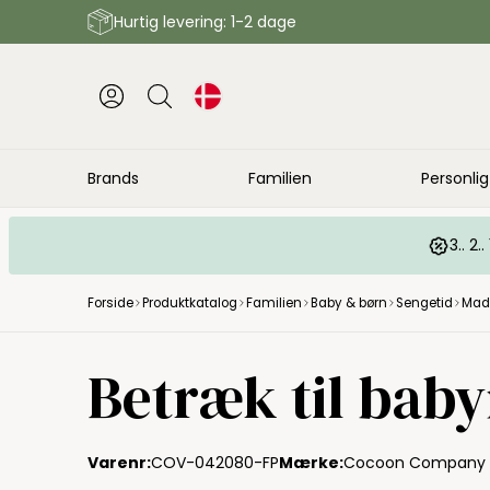
Hurtig levering: 1-2 dage
Brands
Familien
Personlig
3.. 2
Forside
Produktkatalog
Familien
Baby & børn
Sengetid
Madr
Betræk til baby
Varenr:
COV-042080-FP
Mærke:
Cocoon Company