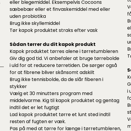
,
eller blegemiddel. Eksempelvis Cocoons
V
sæbebær
eller et
finvaskemiddel
med eller
f
uden probiotika
B
Brug ikke skyllemiddel
e
Tør kapok produktet straks efter vask
s
u
Sådan tørrer du dit kapok produkt
B
Kapok produktet tørres alene i tørretumbleren
T
Giv dig god tid. Vi anbefaler at bruge
tørrebolde
i uld for at reducere tørretiden. De sørger også
S
for at fibrene bliver skånsomt adskilt
K
Brug ikke tennisbolde, da de slår fiberen i
G
stykker
i
Vælg et 30 minutters program med
f
middelvarme. Kig til kapok produktet og gentag
B
indtil det er let fugtigt
s
Lad kapok produktet tørre et lunt sted indtil
V
resten af fugten er væk.
m
Pas på med at tørre for længe i tørretumbleren,