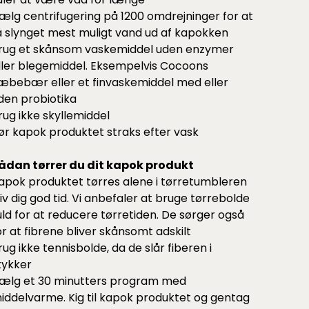
ælg centrifugering på 1200 omdrejninger for at
å slynget mest muligt vand ud af kapokken
rug et skånsom vaskemiddel uden enzymer
ller blegemiddel. Eksempelvis Cocoons
æbebær
eller et
finvaskemiddel
med eller
den probiotika
rug ikke skyllemiddel
ør kapok produktet straks efter vask
ådan tørrer du dit kapok produkt
apok produktet tørres alene i tørretumbleren
iv dig god tid. Vi anbefaler at bruge
tørrebolde
 uld for at reducere tørretiden. De sørger også
or at fibrene bliver skånsomt adskilt
rug ikke tennisbolde, da de slår fiberen i
tykker
ælg et 30 minutters program med
iddelvarme. Kig til kapok produktet og gentag