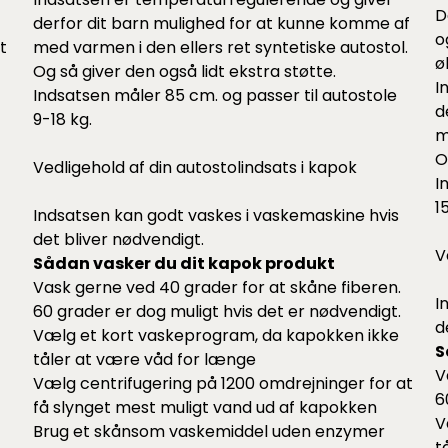
D
derfor dit barn mulighed for at kunne komme af
o
t
med varmen i den ellers ret syntetiske autostol.
ø
Og så giver den også lidt ekstra støtte.
I
Indsatsen måler 85 cm. og passer til autostole
d
9-18 kg.
m
O
Vedligehold af din autostolindsats i kapok
I
1
Indsatsen kan godt vaskes i vaskemaskine hvis
det bliver nødvendigt.
V
Sådan vasker du dit kapok produkt
Vask gerne ved 40 grader for at skåne fiberen.
I
60 grader er dog muligt hvis det er nødvendigt.
d
Vælg et kort vaskeprogram, da kapokken ikke
S
tåler at være våd for længe
V
Vælg centrifugering på 1200 omdrejninger for at
6
få slynget mest muligt vand ud af kapokken
V
Brug et skånsom vaskemiddel uden enzymer
t