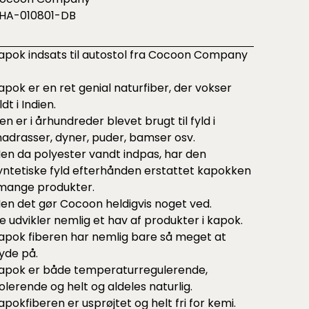
HA-010801-DB
apok indsats til autostol fra Cocoon Company
apok er en ret genial naturfiber, der vokser
ldt i Indien.
en er i århundreder blevet brugt til fyld i
adrasser, dyner, puder, bamser osv.
en da polyester vandt indpas, har den
yntetiske fyld efterhånden erstattet kapokken
 mange produkter.
en det gør Cocoon heldigvis noget ved.
e udvikler nemlig et hav af produkter i kapok.
apok fiberen har nemlig bare så meget at
yde på.
apok er både temperaturregulerende,
solerende og helt og aldeles naturlig.
apokfiberen er usprøjtet og helt fri for kemi.