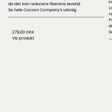
i
da det kan reducere fiberens levetid.
L
Se hele
Cocoon Company's udvalg
r
P
d
S
279,00 DKK
Vis produkt