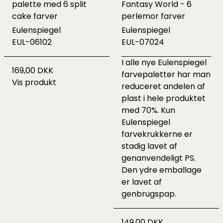
palette med 6 split
Fantasy World - 6
cake farver
perlemor farver
Eulenspiegel
Eulenspiegel
EUL-06102
EUL-07024
I alle nye Eulenspiegel
169,00 DKK
farvepaletter har man
Vis produkt
reduceret andelen af
plast i hele produktet
med 70%. Kun
Eulenspiegel
farvekrukkerne er
stadig lavet af
genanvendeligt PS.
Den ydre emballage
er lavet af
genbrugspap.
149,00 DKK