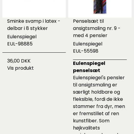
Sminke svamp i latex -
Penselsæt til
delbar i 8 stykker
ansigtsmaling nr. 9 -
med 4 pensler
Eulenspiegel
EUL-98885
Eulenspiegel
EUL-55598
36,00 DKK
Eulenspiegel
Vis produkt
penselsæt
Eulenspiegel's pensler
til ansigtsmaling er
særligt holdbare og
fleksible, fordi de ikke
stammer fra dyr, men
er fremstillet af ren
kunstfiber. Som
højkvalitets