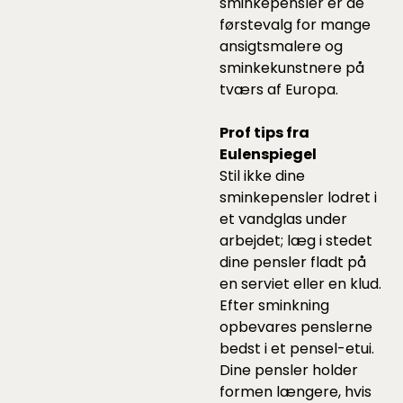
sminkepensler er de
førstevalg for mange
ansigtsmalere og
sminkekunstnere på
tværs af Europa.
Prof tips fra
Eulenspiegel
Stil ikke dine
sminkepensler lodret i
et vandglas under
arbejdet; læg i stedet
dine ­pensler fladt på
en serviet eller en klud.
Efter sminkning
opbevares penslerne
bedst i et pensel-etui.
Dine pensler holder
formen længere, hvis