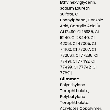
Ethylhexylglycerin,
Sodium Laureth
Sulfate, O-
Phenylphenol, Benzoic
Acid, Caprylic Acid [±
CI 12490, CI 15985, CI
19140, CI 28440, CI
42051, CI 47005, CI
74160, CI 77007, CI
77268:1, CI 77288, CI
77491, CI 77492, CI
77499, CI 77742, CI
77891]
Glimmer:
Polyethylene
Terephthalate,
Polybutylene
Terephthalate,
Acrylates Copolymer,