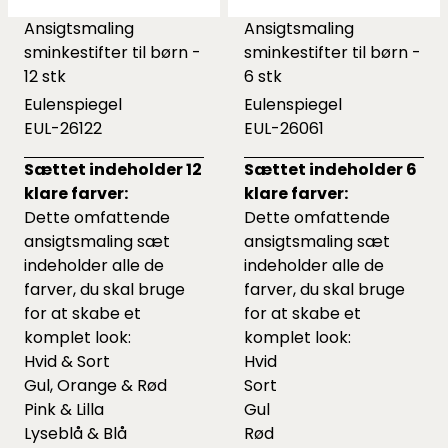
Ansigtsmaling
Ansigtsmaling
sminkestifter til børn -
sminkestifter til børn -
12 stk
6 stk
Eulenspiegel
Eulenspiegel
EUL-26122
EUL-26061
Sættet indeholder 12
Sættet indeholder 6
klare farver:
klare farver:
Dette omfattende
Dette omfattende
ansigtsmaling sæt
ansigtsmaling sæt
indeholder alle de
indeholder alle de
farver, du skal bruge
farver, du skal bruge
for at skabe et
for at skabe et
komplet look:
komplet look:
Hvid & Sort
Hvid
Gul, Orange & Rød
Sort
Pink & Lilla
Gul
Lyseblå & Blå
Rød