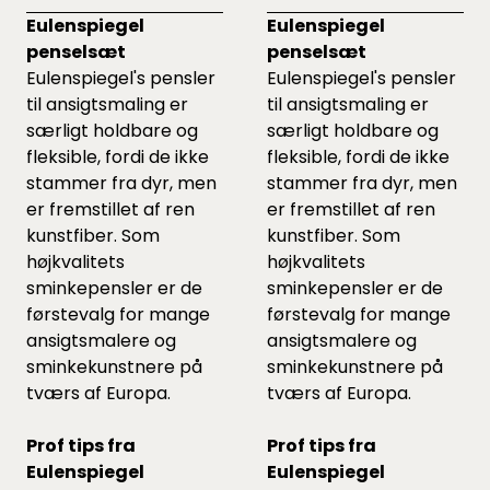
Eulenspiegel
Eulenspiegel
penselsæt
penselsæt
Eulenspiegel's pensler
Eulenspiegel's pensler
til ansigtsmaling er
til ansigtsmaling er
særligt holdbare og
særligt holdbare og
fleksible, fordi de ikke
fleksible, fordi de ikke
stammer fra dyr, men
stammer fra dyr, men
er fremstillet af ren
er fremstillet af ren
kunstfiber. Som
kunstfiber. Som
højkvalitets
højkvalitets
sminkepensler er de
sminkepensler er de
førstevalg for mange
førstevalg for mange
ansigtsmalere og
ansigtsmalere og
sminkekunstnere på
sminkekunstnere på
tværs af Europa.
tværs af Europa.
Prof tips fra
Prof tips fra
Eulenspiegel
Eulenspiegel