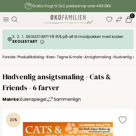
Gratis fragt til GLS pakkeshop over 499 DKK
0
3.. 2.. 1.. SKOLESTART! Få 15% på alt til madpakken med koden
SKOLESTART
Forside
Produktkatalog
Krea
Tegne & male
Ansigtsmaling
Hudvenlig an
Eulenspiegel
Hudvenlig ansigtsmaling - Cats &
Friends - 6 farver
Mærke:
Eulenspiegel
Sammenlign
20%