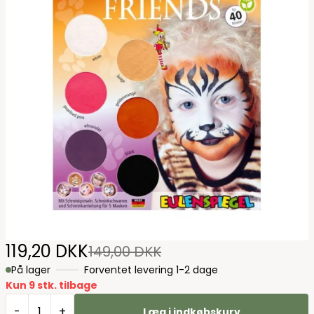
119,20 DKK
149,00 DKK
På lager
Forventet levering 1-2 dage
Kun 9 stk. tilbage
-
+
Læg i indkøbskurv