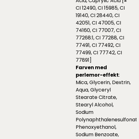
Acid, Caprylic Acid [±
CI 12490, CI 15985, CI
19140, CI 28440, CI
42051, CI 47005, CI
74160, CI 77007, CI
77268:1, CI 77288, CI
77491, CI 77492, CI
77499, CI 77742, CI
77891]
Farven med
perlemor-effekt
:
Mica, Glycerin, Dextrin,
Aqua, Glyceryl
Stearate Citrate,
Stearyl Alcohol,
Sodium
Polynaphthalenesulfonate
Phenoxyethanol,
Sodium Benzoate,