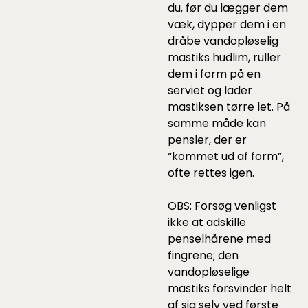
du, før du lægger dem
væk, dypper dem i en
dråbe vandopløselig
mastiks hudlim, ruller
dem i form på en
serviet og lader
mastiksen tørre let. På
samme måde kan
pensler, der er
“kommet ud af form”,
ofte rettes igen.
OBS: Forsøg venligst
ikke at adskille
penselhårene med
fingrene; den
vandopløselige
mastiks forsvinder helt
af sig selv ved første