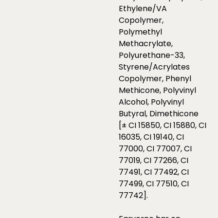
Ethylene/VA
Copolymer,
Polymethyl
Methacrylate,
Polyurethane-33,
Styrene/Acrylates
Copolymer, Phenyl
Methicone, Polyvinyl
Alcohol, Polyvinyl
Butyral, Dimethicone
[± CI 15850, CI 15880, CI
16035, CI 19140, CI
77000, CI 77007, CI
77019, CI 77266, CI
77491, CI 77492, CI
77499, CI 77510, CI
77742].