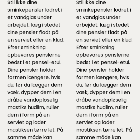
Stil ikke dine
Stil ikke dine
sminkepensler lodret i
sminkepensler lodret i
et vandglas under
et vandglas under
arbejdet; læg i stedet
arbejdet; læg i stedet
dine ­pensler fladt på
dine ­pensler fladt på
en serviet eller en klud.
en serviet eller en klud.
Efter sminkning
Efter sminkning
opbevares penslerne
opbevares penslerne
bedst i et pensel-etui.
bedst i et pensel-etui.
Dine pensler holder
Dine pensler holder
formen længere, hvis
formen længere, hvis
du, før du lægger dem
du, før du lægger dem
væk, dypper dem i en
væk, dypper dem i en
dråbe vandopløselig
dråbe vandopløselig
mastiks hudlim, ruller
mastiks hudlim, ruller
dem i form på en
dem i form på en
serviet og lader
serviet og lader
mastiksen tørre let. På
mastiksen tørre let. På
samme måde kan
samme måde kan