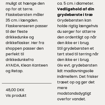
muligt at hænge den
ca. 5 cm. i diameter.
op for at tørre.
Vedligehold af din
Flaskebørsten måler
grydebørste i træ
35 cm. i længden.
Grydebørsten kan
Flaskerenseren passer
holde rigtig længehvis
til der fleste
du sørger for attørre
drikkedunke og
den ordentligt op når
drikkeflasker. Her fra
den ikke er i brug.
shoppen passer den
Stil grydebørsten et
perfekt til
tørt sted til tørring når
drikkedunkefra
den ikke er i brug.
AYAIDA, Klean Kanteen
Giv evt. grydebørsten
og Retap.
lidt madlavningsolie
indimellem. Det frisker
træet op og gør det
mere
48,00 DKK
modstandsdygtigt
Vis produkt
overfor vandet.