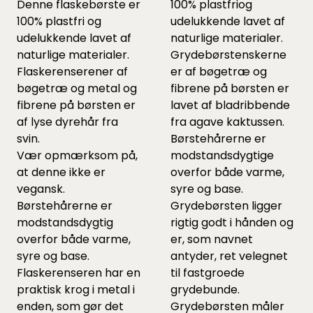
Denne flaskebørste er
100% plastfriog
100% plastfri og
udelukkende lavet af
udelukkende lavet af
naturlige materialer.
naturlige materialer.
Grydebørstenskerne
Flaskerenserener af
er af bøgetræ og
bøgetræ og metal og
fibrene på børsten er
fibrene på børsten er
lavet af bladribbende
af lyse dyrehår fra
fra agave kaktussen.
svin.
Børstehårerne er
Vær opmærksom på,
modstandsdygtige
at denne ikke er
overfor både varme,
vegansk.
syre og base.
Børstehårerne er
Grydebørsten ligger
modstandsdygtig
rigtig godt i hånden og
overfor både varme,
er, som navnet
syre og base.
antyder, ret velegnet
Flaskerenseren har en
til fastgroede
praktisk krog i metal i
grydebunde.
enden, som gør det
Grydebørsten måler