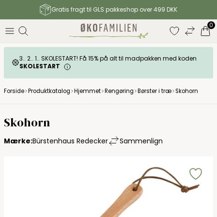
Gratis fragt til GLS pakkeshop over 499 DKK
0
3.. 2.. 1.. SKOLESTART! Få 15% på alt til madpakken med koden
SKOLESTART
Forside
Produktkatalog
Hjemmet
Rengøring
Børster i træ
Skohorn
Skohorn
Mærke:
Bürstenhaus Redecker
Sammenlign