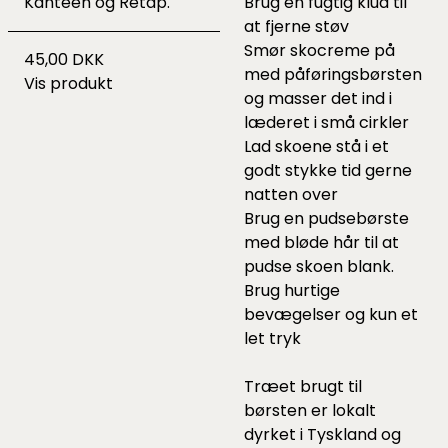
Kanteen og Retap.
Brug en fugtig klud til
at fjerne støv
Smør skocreme på
45,00 DKK
med påføringsbørsten
Vis produkt
og masser det ind i
læderet i små cirkler
Lad skoene stå i et
godt stykke tid gerne
natten over
Brug en
pudsebørste
med bløde hår til at
pudse skoen blank.
Brug hurtige
bevægelser og kun et
let tryk
Træet brugt til
børsten er lokalt
dyrket i Tyskland og