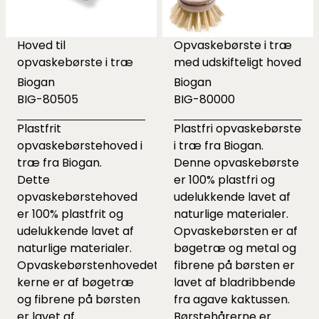
Hoved til
Opvaskebørste i træ
opvaskebørste i træ
med udskifteligt hoved
Biogan
Biogan
BIG-80505
BIG-80000
Plastfrit
Plastfri opvaskebørste
opvaskebørstehoved i
i træ fra Biogan.
træ fra Biogan.
Denne opvaskebørste
Dette
er 100% plastfri og
opvaskebørstehoved
udelukkende lavet af
er 100% plastfrit og
naturlige materialer.
udelukkende lavet af
Opvaskebørsten er af
naturlige materialer.
bøgetræ og metal og
Opvaskebørstenhovedets
fibrene på børsten er
kerne er af bøgetræ
lavet af bladribbende
og fibrene på børsten
fra agave kaktussen.
er lavet af
Børstehårerne er