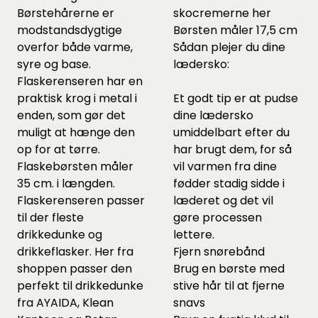
Børstehårerne er
skocremerne
her
modstandsdygtige
Børsten måler 17,5 cm
overfor både varme,
Sådan plejer du dine
syre og base.
lædersko:
Flaskerenseren har en
praktisk krog i metal i
Et godt tip er at pudse
enden, som gør det
dine lædersko
muligt at hænge den
umiddelbart efter du
op for at tørre.
har brugt dem, for så
Flaskebørsten måler
vil varmen fra dine
35 cm. i længden.
fødder stadig sidde i
Flaskerenseren passer
læderet og det vil
til der fleste
gøre processen
drikkedunke og
lettere.
drikkeflasker. Her fra
Fjern snørebånd
shoppen passer den
Brug en børste med
perfekt til drikkedunke
stive hår til at fjerne
fra AYAIDA, Klean
snavs