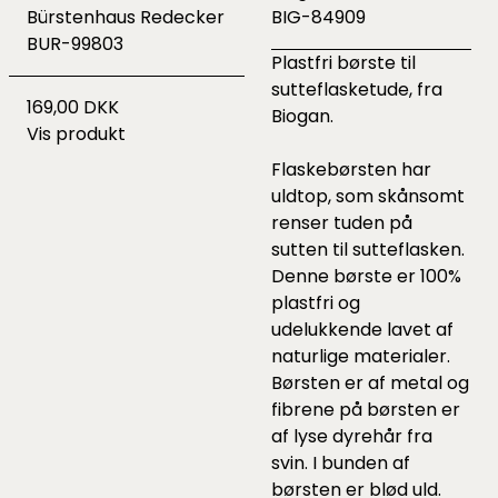
Bürstenhaus Redecker
BIG-84909
BUR-99803
Plastfri børste til
sutteflasketude, fra
169,00 DKK
Biogan.
Vis produkt
Flaskebørsten har
uldtop, som skånsomt
renser tuden på
sutten til sutteflasken.
Denne børste er 100%
plastfri og
udelukkende lavet af
naturlige materialer.
Børsten er af metal og
fibrene på børsten er
af lyse dyrehår fra
svin. I bunden af
børsten er blød uld.