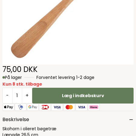
75,00 DKK
På lager
Forventet levering 1-2 dage
Kun 8 stk. tilbage
-
+
Læg i indkøbskurv
Beskrivelse
Skohorn i olieret bøgetræ
Længde 26,5 cm