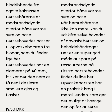
bladribbende fra
modstandsdygtig
agave kaktussen.
overfor både varme,
Børstehårerne er
syre og base.
modstandsdygtig
Når børstehårerne
overfor både varme,
ikke kan mere, kan du
syre og base.
udskifte selve hovedet
Børstehovedet passer
af opvaskebørsten og
til opvaskebørsten fra
beholdehåndtaget.
biogan, som du finder
Det er en super god
lige
her
.
måde at spare på
Børstehovedet har en
ressourcerne på.
diameter på 40 mm.,
Ekstra børstehoveder
hvilket gør den nem at
finder du lige
her
.
få ned i de fleste
Opvaskebørsten har
smallere glas og
en praktisk krog i
flasker.
metal i enden, som gør
det muligt at hænge
den op for at tørre.
19,50 DKK