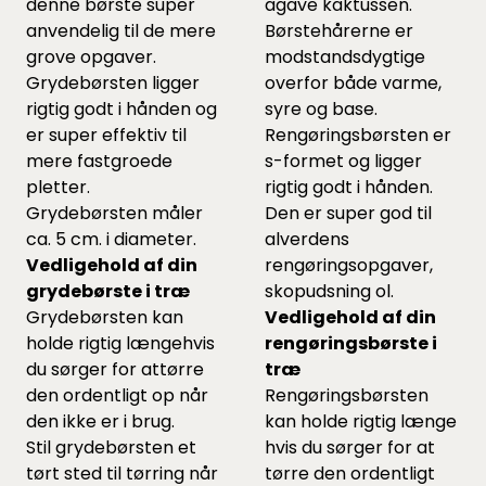
denne børste super
agave kaktussen.
anvendelig til de mere
Børstehårerne er
grove opgaver.
modstandsdygtige
Grydebørsten ligger
overfor både varme,
rigtig godt i hånden og
syre og base.
er super effektiv til
Rengøringsbørsten er
mere fastgroede
s-formet og ligger
pletter.
rigtig godt i hånden.
Grydebørsten måler
Den er super god til
ca. 5 cm. i diameter.
alverdens
Vedligehold af din
rengøringsopgaver,
grydebørste i træ
skopudsning ol.
Grydebørsten kan
Vedligehold af din
holde rigtig længehvis
rengørings
børste i
du sørger for attørre
træ
den ordentligt op når
Rengøringsbørsten
den ikke er i brug.
kan holde rigtig længe
Stil grydebørsten et
hvis du sørger for at
tørt sted til tørring når
tørre den ordentligt