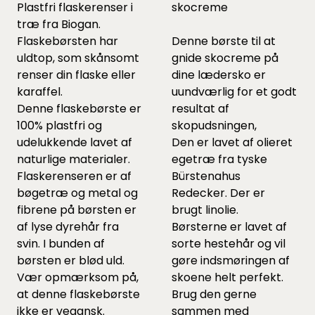
Plastfri flaskerenser i
skocreme
træ fra Biogan.
Flaskebørsten har
Denne børste til at
uldtop, som skånsomt
gnide skocreme på
renser din flaske eller
dine lædersko er
karaffel.
uundværlig for et godt
Denne flaskebørste er
resultat af
100% plastfri og
skopudsningen,
udelukkende lavet af
Den er lavet af olieret
naturlige materialer.
egetræ fra tyske
Flaskerenseren er af
Bürstenahus
bøgetræ og metal og
Redecker. Der er
fibrene på børsten er
brugt linolie.
af lyse dyrehår fra
Børsterne er lavet af
svin. I bunden af
sorte hestehår og vil
børsten er blød uld.
gøre indsmøringen af
Vær opmærksom på,
skoene helt perfekt.
at denne flaskebørste
Brug den gerne
ikke er vegansk.
sammen med