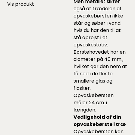
Men metallet sikrer
Vis produkt
også at trædelen af
opvaskebørsten ikke
står og søber i vand,
hvis du har den til at
stå oprejst i et
opvaskestativ.
Børstehovedet har en
diameter på 40 mm.,
hvilket gør den nem at
få ned i de fleste
smallere glas og
flasker.
Opvaskebørsten
måler 24 cm. i
længden.
Vedligehold af din
opvaske
børste i træ
Opvaskebørsten kan