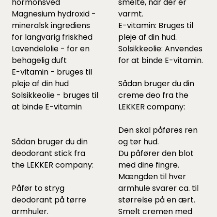
hormonsved
smelte, når der er
Magnesium hydroxid -
varmt.
mineralsk ingrediens
E-vitamin: Bruges til
for langvarig friskhed
pleje af din hud.
Lavendelolie - for en
Solsikkeolie: Anvendes
behagelig duft
for at binde E-vitamin.
E-vitamin - bruges til
pleje af din hud
Sådan bruger du din
Solsikkeolie - bruges til
creme deo fra the
at binde E-vitamin
LEKKER company:
Den skal påføres ren
Sådan bruger du din
og tør hud.
deodorant stick fra
Du påfører den blot
the LEKKER company:
med dine fingre.
Mængden til hver
Påfør to stryg
armhule svarer ca. til
deodorant på tørre
størrelse på en ært.
armhuler.
Smelt cremen med