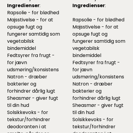
Ingredienser
:
Ingredienser
:
Rapsolie - for blødhed
Majsstivelse - for at
Rapsolie - for blødhed
opsuge fugt og
Majsstivelse - for at
fungerer samtidig som
opsuge fugt og
vegetabilsk
fungerer samtidig som
bindemiddel
vegetabilsk
Fedtsyrer fra frugt -
bindemiddel
for jævn
Fedtsyrer fra frugt -
udsmøring/konsistens
for jævn
Natron - dræber
udsmøring/konsistens
bakterier og
Natron - dræber
forhindrer dårlig lugt
bakterier og
Sheasmør - giver fugt
forhindrer dårlig lugt
til din hud
Sheasmør - giver fugt
Solsikkevoks - for
til din hud
tekstur/forhindrer
Solsikkevoks - for
deodoranten i at
tekstur/forhindrer