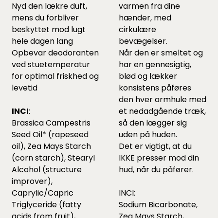
Nyd den lækre duft,
varmen fra dine
mens du forbliver
hænder, med
beskyttet mod lugt
cirkulære
hele dagen lang
bevægelser.
Opbevar deodoranten
Når den er smeltet og
ved stuetemperatur
har en gennesigtig,
for optimal friskhed og
blød og lækker
levetid
konsistens påføres
den hver armhule med
INCI
:
et nedadgående træk,
Brassica Campestris
så den lægger sig
Seed Oil* (rapeseed
uden på huden.
oil), Zea Mays Starch
Det er vigtigt, at du
(corn starch), Stearyl
IKKE presser mod din
Alcohol (structure
hud, når du påfører.
improver),
Caprylic/Capric
INCI:
Triglyceride (fatty
Sodium Bicarbonate,
acids from fruit),
Zea Mays Starch,