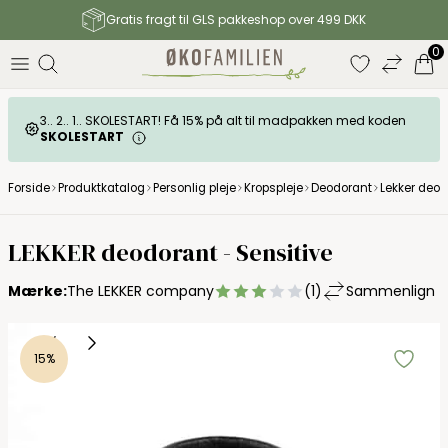
Gratis fragt til GLS pakkeshop over 499 DKK
0
3.. 2.. 1.. SKOLESTART! Få 15% på alt til madpakken med koden
SKOLESTART
Forside
Produktkatalog
Personlig pleje
Kropspleje
Deodorant
Lekker deod
LEKKER deodorant - Sensitive
Mærke:
The LEKKER company
(1)
Sammenlign
15%