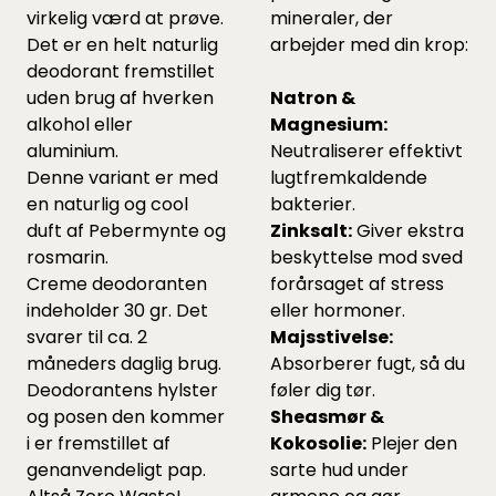
virkelig værd at prøve.
mineraler, der
Det er en helt naturlig
arbejder med din krop:
deodorant fremstillet
uden brug af hverken
Natron &
alkohol eller
Magnesium:
aluminium.
Neutraliserer effektivt
Denne variant er med
lugtfremkaldende
en naturlig og cool
bakterier.
duft af Pebermynte og
Zinksalt:
Giver ekstra
rosmarin.
beskyttelse mod sved
Creme deodoranten
forårsaget af stress
indeholder 30 gr. Det
eller hormoner.
svarer til ca. 2
Majsstivelse:
måneders daglig brug.
Absorberer fugt, så du
Deodorantens hylster
føler dig tør.
og posen den kommer
Sheasmør &
i er fremstillet af
Kokosolie:
Plejer den
genanvendeligt pap.
sarte hud under