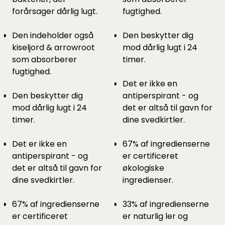
forårsager dårlig lugt.
fugtighed.
Den indeholder også
Den beskytter dig
kiseljord & arrowroot
mod dårlig lugt i 24
som absorberer
timer.
fugtighed.
Det er ikke en
Den beskytter dig
antiperspirant - og
mod dårlig lugt i 24
det er altså til gavn for
timer.
dine svedkirtler.
Det er ikke en
67% af ingredienserne
antiperspirant - og
er certificeret
det er altså til gavn for
økologiske
dine svedkirtler.
ingredienser.
67% af ingredienserne
33% af ingredienserne
er certificeret
er naturlig ler og