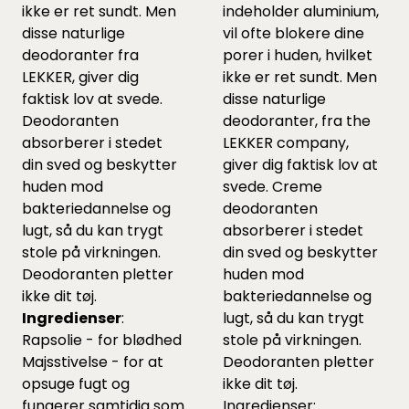
ikke er ret sundt. Men
indeholder aluminium,
disse naturlige
vil ofte blokere dine
deodoranter fra
porer i huden, hvilket
LEKKER, giver dig
ikke er ret sundt. Men
faktisk lov at svede.
disse naturlige
Deodoranten
deodoranter, fra the
absorberer i stedet
LEKKER company,
din sved og beskytter
giver dig faktisk lov at
huden mod
svede. Creme
bakteriedannelse og
deodoranten
lugt, så du kan trygt
absorberer i stedet
stole på virkningen.
din sved og beskytter
Deodoranten pletter
huden mod
ikke dit tøj.
bakteriedannelse og
Ingredienser
:
lugt, så du kan trygt
Rapsolie - for blødhed
stole på virkningen.
Majsstivelse - for at
Deodoranten pletter
opsuge fugt og
ikke dit tøj.
fungerer samtidig som
Ingredienser: