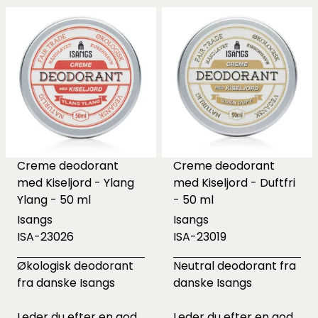
Creme deodorant
Creme deodorant
med Kiseljord - Ylang
med Kiseljord - Duftfri
Ylang - 50 ml
- 50 ml
Isangs
Isangs
ISA-23026
ISA-23019
Økologisk deodorant
Neutral deodorant fra
fra danske Isangs
danske Isangs
Leder du efter en god
Leder du efter en god