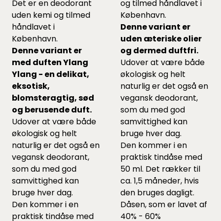
Det er en deodorant
og tilmed håndlavet i
uden kemi og tilmed
København.
håndlavet i
Denne variant er
København.
uden æteriske olier
Denne variant er
og dermed duftfri.
med duften Ylang
Udover at være både
Ylang - en delikat,
økologisk og helt
eksotisk,
naturlig er det også en
blomsteragtig, sød
vegansk deodorant,
og berusende duft.
som du med god
Udover at være både
samvittighed kan
økologisk og helt
bruge hver dag.
naturlig er det også en
Den kommer i en
vegansk deodorant,
praktisk tindåse med
som du med god
50 ml. Det rækker til
samvittighed kan
ca. 1,5 måneder, hvis
bruge hver dag.
den bruges dagligt.
Den kommer i en
Dåsen, som er lavet af
praktisk tindåse med
40% - 60%