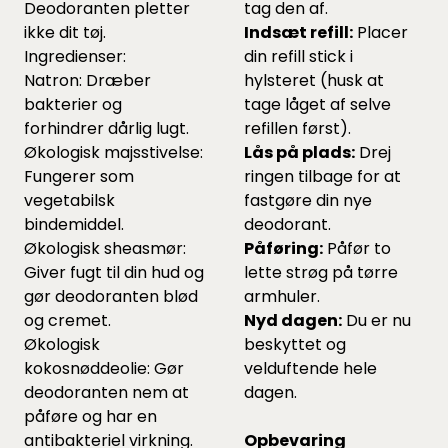
Deodoranten pletter
tag den af.
ikke dit tøj.
Indsæt refill:
Placer
Ingredienser:
din refill stick i
Natron: Dræber
hylsteret (husk at
bakterier og
tage låget af selve
forhindrer dårlig lugt.
refillen først).
Økologisk majsstivelse:
Lås på plads:
Drej
Fungerer som
ringen tilbage for at
vegetabilsk
fastgøre din nye
bindemiddel.
deodorant.
Økologisk sheasmør:
Påføring:
Påfør to
Giver fugt til din hud og
lette strøg på tørre
gør deodoranten blød
armhuler.
og cremet.
Nyd dagen:
Du er nu
Økologisk
beskyttet og
kokosnøddeolie: Gør
velduftende hele
deodoranten nem at
dagen.
påføre og har en
antibakteriel virkning.
Opbevaring