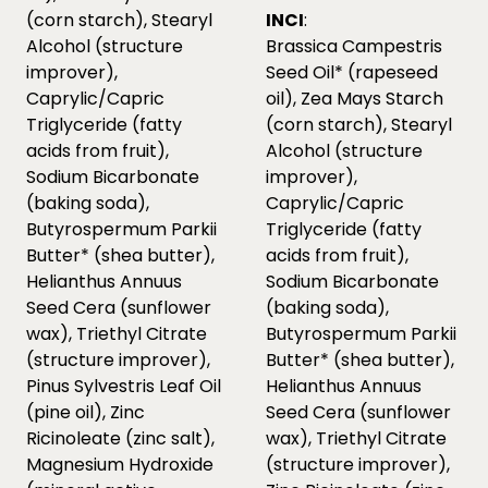
(corn starch), Stearyl
INCI
:
Alcohol (structure
Brassica Campestris
improver),
Seed Oil* (rapeseed
Caprylic/Capric
oil), Zea Mays Starch
Triglyceride (fatty
(corn starch), Stearyl
acids from fruit),
Alcohol (structure
Sodium Bicarbonate
improver),
(baking soda),
Caprylic/Capric
Butyrospermum Parkii
Triglyceride (fatty
Butter* (shea butter),
acids from fruit),
Helianthus Annuus
Sodium Bicarbonate
Seed Cera (sunflower
(baking soda),
wax), Triethyl Citrate
Butyrospermum Parkii
(structure improver),
Butter* (shea butter),
Pinus Sylvestris Leaf Oil
Helianthus Annuus
(pine oil), Zinc
Seed Cera (sunflower
Ricinoleate (zinc salt),
wax), Triethyl Citrate
Magnesium Hydroxide
(structure improver),