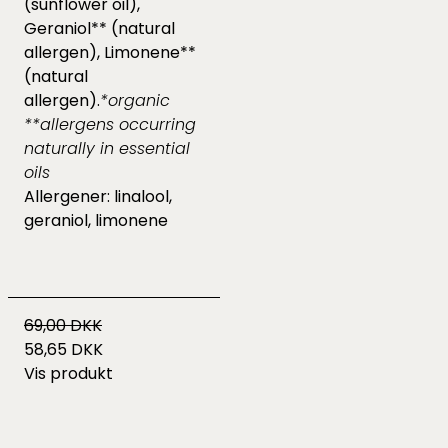
(sunflower oil),
Geraniol** (natural
allergen), Limonene**
(natural
allergen).
*organic
**allergens occurring
naturally in essential
oils
Allergener: linalool,
geraniol, limonene
69,00 DKK
58,65 DKK
Vis produkt