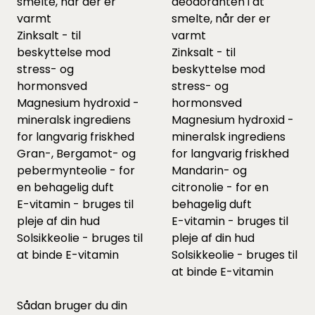
smelte, når der er
deodoranten i at
varmt
smelte, når der er
Zinksalt - til
varmt
beskyttelse mod
Zinksalt - til
stress- og
beskyttelse mod
hormonsved
stress- og
Magnesium hydroxid -
hormonsved
mineralsk ingrediens
Magnesium hydroxid -
for langvarig friskhed
mineralsk ingrediens
Gran-, Bergamot- og
for langvarig friskhed
pebermynteolie - for
Mandarin- og
en behagelig duft
citronolie - for en
E-vitamin - bruges til
behagelig duft
pleje af din hud
E-vitamin - bruges til
Solsikkeolie - bruges til
pleje af din hud
at binde E-vitamin
Solsikkeolie - bruges til
at binde E-vitamin
Sådan bruger du din