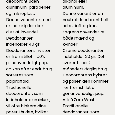
deodorant uden
alkohol eller
aluminium, parabener
aluminium.
og mikroplast.
Denne variant er en
Denne variant er med
neutral deodorant helt
en naturlig lækker
uden duft og kan
duft af lavendel.
sagtens anvendes af
Deodoranten
både mænd og
indeholder 40 gr.
kvinder.
Deodorantens hylster
Creme deodoranten
er fremstillet i 100%
indeholder 30 gr. Det
genanvendeligt pap,
svarer til ca. 2
og kan efter endt brug
måneders daglig brug.
sorteres som
Deodorantens hylster
papiraffald.
og posen den kommer
Traditionelle
i er fremstillet af
deodoranter, som
genanvendeligt pap.
indeholder aluminium,
Altså Zero Waste!
vil ofte blokere dine
Traditionelle
porer i huden, hvilket
deodoranter, som