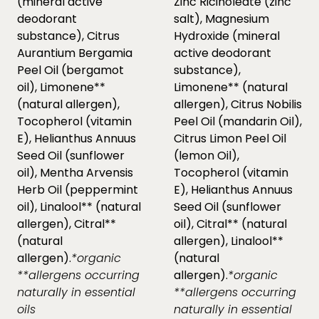
(mineral active
Zinc Ricinoleate (zinc
deodorant
salt), Magnesium
substance), Citrus
Hydroxide (mineral
Aurantium Bergamia
active deodorant
Peel Oil (bergamot
substance),
oil), Limonene**
Limonene** (natural
(natural allergen),
allergen), Citrus Nobilis
Tocopherol (vitamin
Peel Oil (mandarin Oil),
E), Helianthus Annuus
Citrus Limon Peel Oil
Seed Oil (sunflower
(lemon Oil),
oil), Mentha Arvensis
Tocopherol (vitamin
Herb Oil (peppermint
E), Helianthus Annuus
oil), Linalool** (natural
Seed Oil (sunflower
allergen), Citral**
oil), Citral** (natural
(natural
allergen), Linalool**
allergen).
*organic
(natural
**allergens occurring
allergen).
*organic
naturally in essential
**allergens occurring
oils
naturally in essential