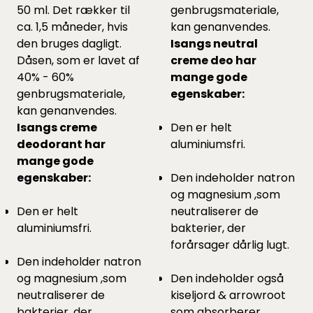
50 ml. Det rækker til
genbrugsmateriale,
ca. 1,5 måneder, hvis
kan genanvendes.
den bruges dagligt.
Isangs neutral
Dåsen, som er lavet af
creme deo har
40% - 60%
mange gode
genbrugsmateriale,
egenskaber:
kan genanvendes.
Isangs creme
Den er helt
deodorant har
aluminiumsfri.
mange gode
egenskaber:
Den indeholder natron
og magnesium ,som
Den er helt
neutraliserer de
aluminiumsfri.
bakterier, der
forårsager dårlig lugt.
Den indeholder natron
og magnesium ,som
Den indeholder også
neutraliserer de
kiseljord & arrowroot
bakterier, der
som absorberer