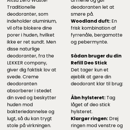
Altså Zero Waste!
armene og gør
Traditionelle
deodoranten let at
deodoranter, som
smøre på.
indeholder aluminium,
Woodland duft:
En
vil ofte blokere dine
frisk kombination af
porer i huden, hvilket
fyrrenåle, bergamotte
ikke er ret sundt. Men
og pebermynte.
disse naturlige
deodoranter, fra the
Sådan bruger du din
LEKKER company,
Refill Deo Stick
giver dig faktisk lov at
Det tager kun et
svede. Creme
øjeblik at gøre din
deodoranten
deodorant klar til brug:
absorberer i stedet
din sved og beskytter
Åbn hylsteret:
Tag
huden mod
låget af deo stick
bakteriedannelse og
hylsteret.
lugt, så du kan trygt
Klargør ringen:
Drej
stole på virkningen.
ringen mod venstre og