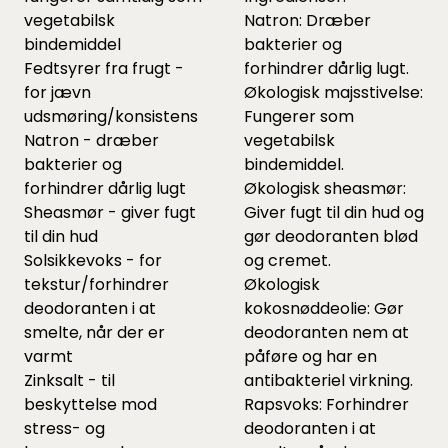
vegetabilsk
Natron: Dræber
bindemiddel
bakterier og
Fedtsyrer fra frugt -
forhindrer dårlig lugt.
for jævn
Økologisk majsstivelse:
udsmøring/konsistens
Fungerer som
Natron - dræber
vegetabilsk
bakterier og
bindemiddel.
forhindrer dårlig lugt
Økologisk sheasmør:
Sheasmør - giver fugt
Giver fugt til din hud og
til din hud
gør deodoranten blød
Solsikkevoks - for
og cremet.
tekstur/forhindrer
Økologisk
deodoranten i at
kokosnøddeolie: Gør
smelte, når der er
deodoranten nem at
varmt
påføre og har en
Zinksalt - til
antibakteriel virkning.
beskyttelse mod
Rapsvoks: Forhindrer
stress- og
deodoranten i at