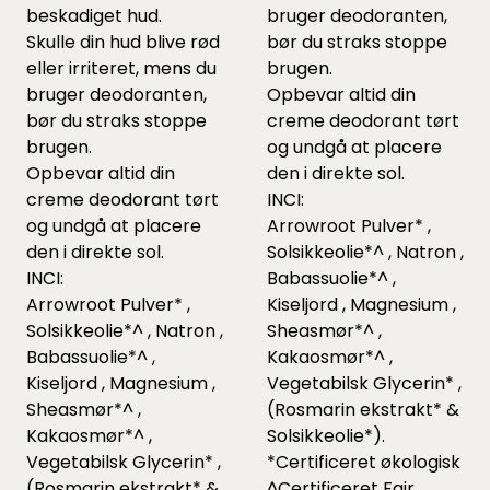
beskadiget hud.
bruger deodoranten,
Skulle din hud blive rød
bør du straks stoppe
eller irriteret, mens du
brugen.
bruger deodoranten,
Opbevar altid din
bør du straks stoppe
creme deodorant tørt
brugen.
og undgå at placere
Opbevar altid din
den i direkte sol.
creme deodorant tørt
INCI:
og undgå at placere
Arrowroot Pulver* ,
den i direkte sol.
Solsikkeolie*^ , Natron ,
INCI:
Babassuolie*^ ,
Arrowroot Pulver* ,
Kiseljord , Magnesium ,
Solsikkeolie*^ , Natron ,
Sheasmør*^ ,
Babassuolie*^ ,
Kakaosmør*^ ,
Kiseljord , Magnesium ,
Vegetabilsk Glycerin* ,
Sheasmør*^ ,
(Rosmarin ekstrakt* &
Kakaosmør*^ ,
Solsikkeolie*).
Vegetabilsk Glycerin* ,
*Certificeret økologisk
(Rosmarin ekstrakt* &
^Certificeret Fair