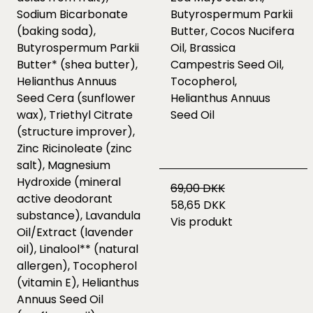
Sodium Bicarbonate
Butyrospermum Parkii
(baking soda),
Butter, Cocos Nucifera
Butyrospermum Parkii
Oil, Brassica
Butter* (shea butter),
Campestris Seed Oil,
Helianthus Annuus
Tocopherol,
Seed Cera (sunflower
Helianthus Annuus
wax), Triethyl Citrate
Seed Oil
(structure improver),
Zinc Ricinoleate (zinc
salt), Magnesium
Hydroxide (mineral
69,00 DKK
active deodorant
58,65 DKK
substance), Lavandula
Vis produkt
Oil/Extract (lavender
oil), Linalool** (natural
allergen), Tocopherol
(vitamin E), Helianthus
Annuus Seed Oil