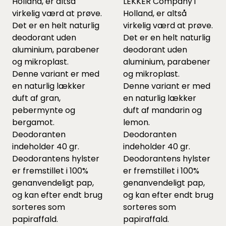
Holland, er altså
LEKKER Company i
virkelig værd at prøve.
Holland, er altså
Det er en helt naturlig
virkelig værd at prøve.
deodorant uden
Det er en helt naturlig
aluminium, parabener
deodorant uden
og mikroplast.
aluminium, parabener
Denne variant er med
og mikroplast.
en naturlig lækker
Denne variant er med
duft af gran,
en naturlig lækker
pebermynte og
duft af mandarin og
bergamot.
lemon.
Deodoranten
Deodoranten
indeholder 40 gr.
indeholder 40 gr.
Deodorantens hylster
Deodorantens hylster
er fremstillet i 100%
er fremstillet i 100%
genanvendeligt pap,
genanvendeligt pap,
og kan efter endt brug
og kan efter endt brug
sorteres som
sorteres som
papiraffald.
papiraffald.