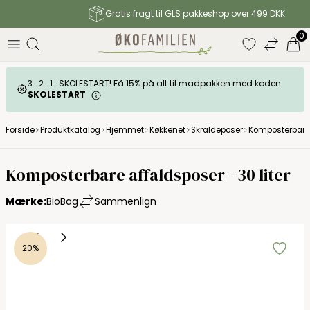
Gratis fragt til GLS pakkeshop over 499 DKK
0
3.. 2.. 1.. SKOLESTART! Få 15% på alt til madpakken med koden
SKOLESTART
Forside
Produktkatalog
Hjemmet
Køkkenet
Skraldeposer
Komposterbare a
Komposterbare affaldsposer - 30 liter
Mærke:
BioBag
Sammenlign
20%