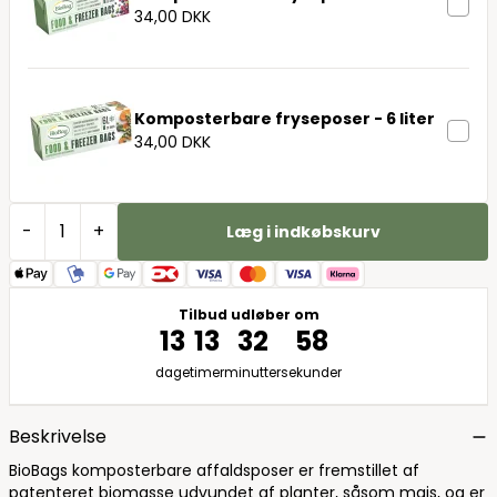
34,00 DKK
Komposterbare fryseposer - 6 liter
34,00 DKK
-
+
Læg i indkøbskurv
Tilbud udløber om
13
13
32
58
dage
timer
minutter
sekunder
Beskrivelse
BioBags komposterbare affaldsposer er fremstillet af
patenteret biomasse udvundet af planter, såsom majs, og er