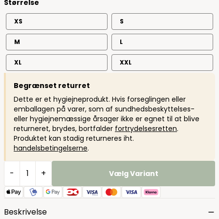
Størrelse
XS
S
M
L
XL
XXL
Begrænset returret
Dette er et hygiejneprodukt. Hvis forseglingen eller
emballagen på varer, som af sundhedsbeskyttelses-
eller hygiejnemæssige årsager ikke er egnet til at blive
returneret, brydes, bortfalder
fortrydelsesretten
.
Produktet kan stadig returneres iht.
handelsbetingelserne
.
-
+
Vælg Variant
Beskrivelse