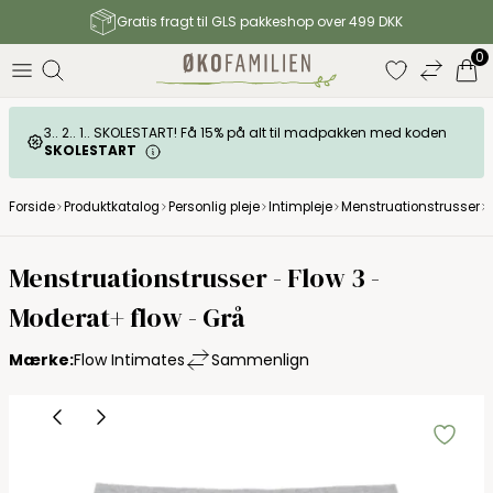
Gratis fragt til GLS pakkeshop over 499 DKK
0
3.. 2.. 1.. SKOLESTART! Få 15% på alt til madpakken med koden
SKOLESTART
Forside
Produktkatalog
Personlig pleje
Intimpleje
Menstruationstrusser
Menstruationstrusser - Flow 3 -
Moderat+ flow - Grå
Mærke:
Flow Intimates
Sammenlign