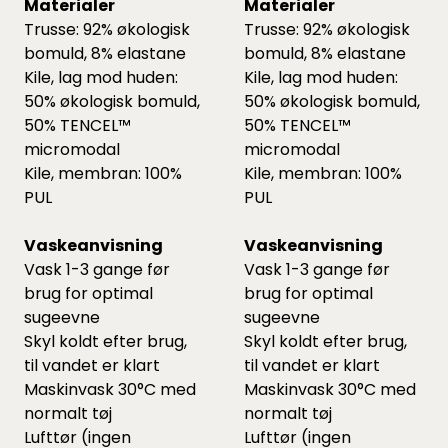
Materialer
Materialer
Trusse: 92% økologisk
Trusse: 92% økologisk
bomuld, 8% elastane
bomuld, 8% elastane
Kile, lag mod huden:
Kile, lag mod huden:
50% økologisk bomuld,
50% økologisk bomuld,
50% TENCEL™
50% TENCEL™
micromodal
micromodal
Kile, membran: 100%
Kile, membran: 100%
PUL
PUL
Vaskeanvisning
Vaskeanvisning
Vask 1-3 gange før
Vask 1-3 gange før
brug for optimal
brug for optimal
sugeevne
sugeevne
Skyl koldt efter brug,
Skyl koldt efter brug,
til vandet er klart
til vandet er klart
Maskinvask 30°C med
Maskinvask 30°C med
normalt tøj
normalt tøj
Lufttør (ingen
Lufttør (ingen