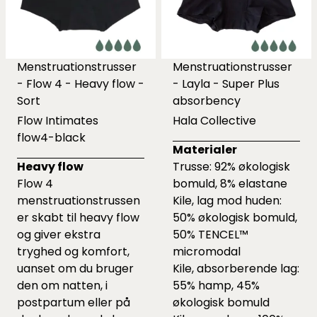
Menstruationstrusser
Menstruationstrusser
- Flow 4 - Heavy flow -
- Layla - Super Plus
Sort
absorbency
Flow Intimates
Hala Collective
flow4-black
Materialer
Heavy flow
Trusse: 92% økologisk
Flow 4
bomuld, 8% elastane
menstruationstrussen
Kile, lag mod huden:
er skabt til heavy flow
50% økologisk bomuld,
og giver ekstra
50% TENCEL™
tryghed og komfort,
micromodal
uanset om du bruger
Kile, absorberende lag:
den om natten, i
55% hamp, 45%
postpartum eller på
økologisk bomuld