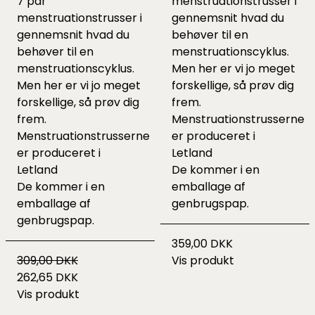
7 par
menstruationstrusser i
menstruationstrusser i
gennemsnit hvad du
gennemsnit hvad du
behøver til en
behøver til en
menstruationscyklus.
menstruationscyklus.
Men her er vi jo meget
Men her er vi jo meget
forskellige, så prøv dig
forskellige, så prøv dig
frem.
frem.
Menstruationstrusserne
Menstruationstrusserne
er produceret i
er produceret i
Letland
Letland
De kommer i en
De kommer i en
emballage af
emballage af
genbrugspap.
genbrugspap.
359,00 DKK
309,00 DKK
Vis produkt
262,65 DKK
Vis produkt