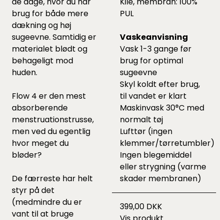
de dage, hvor du har
Kile, membran: 100%
brug for både mere
PUL
dækning og høj
sugeevne. Samtidig er
Vaskeanvisning
materialet blødt og
Vask 1-3 gange før
behageligt mod
brug for optimal
huden.
sugeevne
Skyl koldt efter brug,
Flow 4 er den mest
til vandet er klart
absorberende
Maskinvask 30°C med
menstruationstrusse,
normalt tøj
men ved du egentlig
Lufttør (ingen
hvor meget du
klemmer/tørretumbler)
bløder?
Ingen blegemiddel
eller strygning (varme
De færreste har helt
skader membranen)
styr på det
(medmindre du er
399,00 DKK
vant til at bruge
Vis produkt