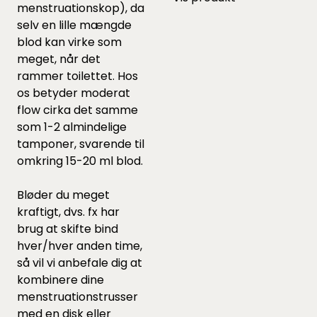
menstruationskop), da
selv en lille mængde
blod kan virke som
meget, når det
rammer toilettet. Hos
os betyder moderat
flow cirka det samme
som 1-2 almindelige
tamponer, svarende til
omkring 15-20 ml blod.
Bløder du meget
kraftigt, dvs. fx har
brug at skifte bind
hver/hver anden time,
så vil vi anbefale dig at
kombinere dine
menstruationstrusser
med en disk eller