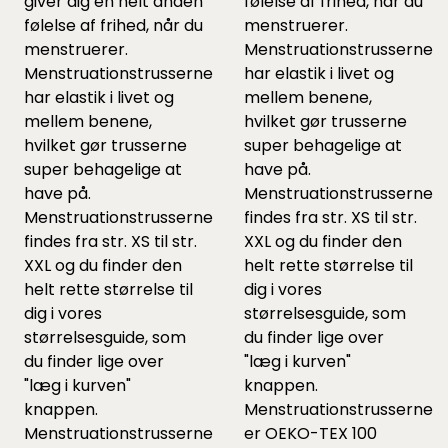
giver dig en helt anden
følelse af frihed, når du
følelse af frihed, når du
menstruerer.
menstruerer.
Menstruationstrusserne
Menstruationstrusserne
har elastik i livet og
har elastik i livet og
mellem benene,
mellem benene,
hvilket gør trusserne
hvilket gør trusserne
super behagelige at
super behagelige at
have på.
have på.
Menstruationstrusserne
Menstruationstrusserne
findes fra str. XS til str.
findes fra str. XS til str.
XXL og du finder den
XXL og du finder den
helt rette størrelse til
helt rette størrelse til
dig i vores
dig i vores
størrelsesguide, som
størrelsesguide, som
du finder lige over
du finder lige over
"læg i kurven"
"læg i kurven"
knappen.
knappen.
Menstruationstrusserne
Menstruationstrusserne
er OEKO-TEX 100