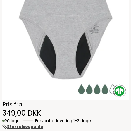
GOTS - 
Pris fra
349,00 DKK
På lager
Forventet levering 1-2 dage
Størrelsesguide