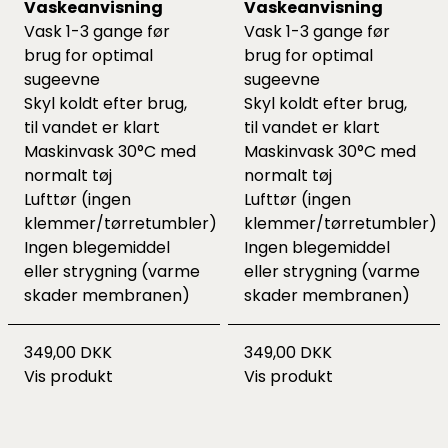
Vaskeanvisning
Vaskeanvisning
Vask 1-3 gange før
Vask 1-3 gange før
brug for optimal
brug for optimal
sugeevne
sugeevne
Skyl koldt efter brug,
Skyl koldt efter brug,
til vandet er klart
til vandet er klart
Maskinvask 30°C med
Maskinvask 30°C med
normalt tøj
normalt tøj
Lufttør (ingen
Lufttør (ingen
klemmer/tørretumbler)
klemmer/tørretumbler)
Ingen blegemiddel
Ingen blegemiddel
eller strygning (varme
eller strygning (varme
skader membranen)
skader membranen)
349,00 DKK
349,00 DKK
Vis produkt
Vis produkt