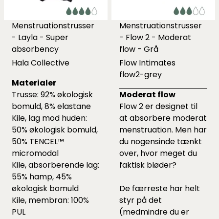
Menstruationstrusser
Menstruationstrusser
- Layla - Super
- Flow 2 - Moderat
absorbency
flow - Grå
Hala Collective
Flow Intimates
flow2-grey
Materialer
Trusse: 92% økologisk
Moderat flow
bomuld, 8% elastane
Flow 2 er designet til
Kile, lag mod huden:
at absorbere moderat
50% økologisk bomuld,
menstruation. Men har
50% TENCEL™
du nogensinde tænkt
micromodal
over, hvor meget du
Kile, absorberende lag:
faktisk bløder?
55% hamp, 45%
økologisk bomuld
De færreste har helt
Kile, membran: 100%
styr på det
PUL
(medmindre du er