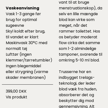
vant til at bruge
Vaskeanvisning
menstruationskop), da
Vask 1-3 gange før
selv en lille mængde
brug for optimal
blod kan virke som
sugeevne
meget, når det
Skyl koldt efter brug,
rammer toilettet. Hos
til vandet er klart
os betyder moderat
Maskinvask 30°C med
flow cirka det samme
normalt tøj
som 1-2 almindelige
Lufttør (ingen
tamponer, svarende til
klemmer/tørretumbler)
omkring 5-10 ml blod.
Ingen blegemiddel
eller strygning (varme
Trusserne har en
skader membranen)
indbygget trelags-
teknologi, der leder
blod væk fra huden,
399,00 DKK
absorberer det og
Vis produkt
beskytter dig mod
gennemsivning. Alt