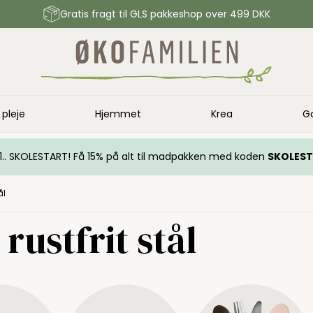
Gratis fragt til GLS pakkeshop over 499 DKK
 pleje
Hjemmet
Krea
G
.. 1.. SKOLESTART! Få 15% på alt til madpakken med koden
SKOLES
ål
rustfrit stål