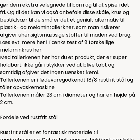
gør dem ekstra velegnede til børn og til at spise i det
fri. Og til det kan vi også anbefale disse
skåle,
krus
og
bestik.
Især til de små er det et genialt alternativ til
plastik- og melamintallerkner, som man risikerer
afgiver uhensigtsmæssige stoffer til maden ved brug.
Læs evt. mere her i Tænks test af 8 forskellige
melaminkrus
her.
Med tallerkenen her har du et produkt, der er super
holdbart, ikke går i stykker ved at blive tabt og
samtidig afgiver det ingen uønsket kemi.
Tallerkenen er i fødevaregodkendt 18/8 rustfrit stål og
tåler opvaskemaskine.
Tallerkenen måler 23 cm i diameter og har en højde på
2 cm.
Fordele ved rustfrit stål
Rustfrit stål er et fantastisk materiale til
madopbevaring. Det er helt enormt holdbart og skulle