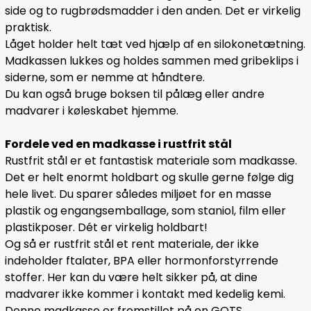
side og to rugbrødsmadder i den anden. Det er virkelig
praktisk.
Låget holder helt tæt ved hjælp af en silokonetætning.
Madkassen lukkes og holdes sammen med gribeklips i
siderne, som er nemme at håndtere.
Du kan også bruge boksen til pålæg eller andre
madvarer i køleskabet hjemme.
Fordele ved en madkasse i rustfrit stål
Rustfrit stål er et fantastisk materiale som madkasse.
Det er helt enormt holdbart og skulle gerne følge dig
hele livet. Du sparer således miljøet for en masse
plastik og engangsemballage, som staniol, film eller
plastikposer. Dét er virkelig holdbart!
Og så er rustfrit stål et rent materiale, der ikke
indeholder ftalater, BPA eller hormonforstyrrende
stoffer. Her kan du være helt sikker på, at dine
madvarer ikke kommer i kontakt med kedelig kemi.
Denne madkasse er fremstillet på en GOTS