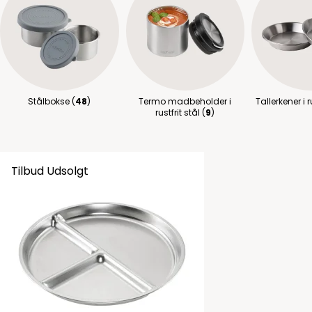
Stålbokse (
48
)
Termo madbeholder i
Tallerkener i ru
rustfrit stål (
9
)
Tilbud
Udsolgt