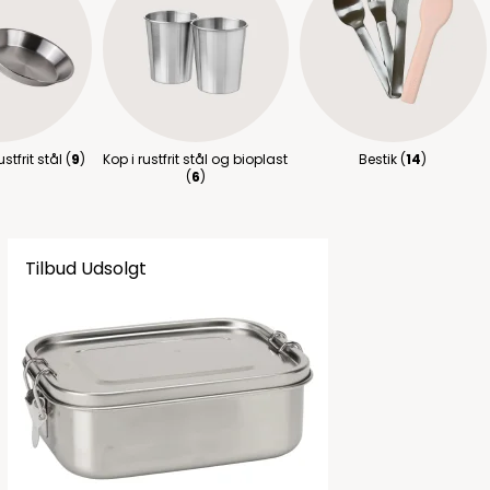
stfrit stål (
9
)
Kop i rustfrit stål og bioplast
Bestik (
14
)
(
6
)
Tilbud
Udsolgt