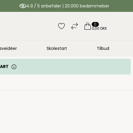
4.9 / 5 anbefaler | 20.000 bedømmelser
0
0,00 DKK
aveidéer
Skolestart
Tilbud
TART