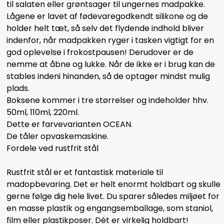
til salaten eller grøntsager til ungernes madpakke.
Lågene er lavet af fødevaregodkendt silikone og de
holder helt tæt, så selv det flydende indhold bliver
indenfor, når madpakken ryger i tasken vigtigt for en
god oplevelse i frokostpausen! Derudover er de
nemme at åbne og lukke. Når de ikke er i brug kan de
stables indeni hinanden, så de optager mindst mulig
plads.
Boksene kommer i tre størrelser og indeholder hhv.
50ml, 110ml, 220ml.
Dette er farvevarianten OCEAN.
De tåler opvaskemaskine.
Fordele ved rustfrit stål
Rustfrit stål er et fantastisk materiale til
madopbevaring. Det er helt enormt holdbart og skulle
gerne følge dig hele livet. Du sparer således miljøet for
en masse plastik og engangsemballage, som staniol,
film eller plastikposer. Dét er virkelig holdbart!