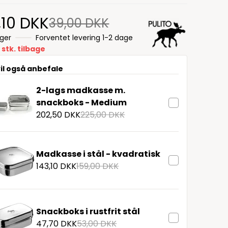
,10 DKK
39,00 DKK
ager
Forventet levering 1-2 dage
 stk. tilbage
vil også anbefale
2-lags madkasse m.
snackboks - Medium
202,50 DKK
225,00 DKK
Madkasse i stål - kvadratisk
143,10 DKK
159,00 DKK
Snackboks i rustfrit stål
47,70 DKK
53,00 DKK