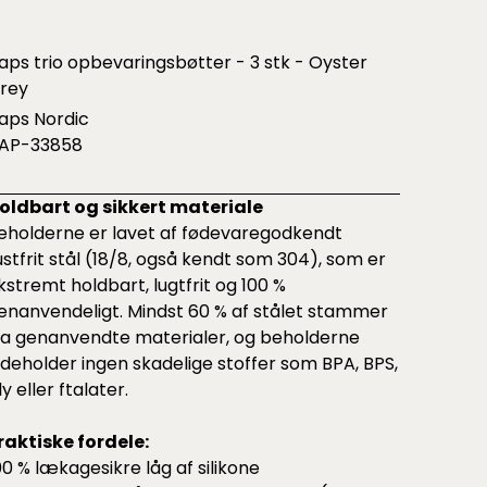
aps trio opbevaringsbøtter - 3 stk - Oyster
rey
aps Nordic
AP-33858
oldbart og sikkert materiale
eholderne er lavet af fødevaregodkendt
ustfrit stål (18/8, også kendt som 304), som er
kstremt holdbart, lugtfrit og 100 %
enanvendeligt. Mindst 60 % af stålet stammer
ra genanvendte materialer, og beholderne
ndeholder ingen skadelige stoffer som BPA, BPS,
ly eller ftalater.
raktiske fordele:
00 % lækagesikre låg af silikone