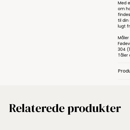
Med en
om ho
findes
til d
lugt 
Måler
Fødev
304 (1
Tåler
Produ
Relaterede produkter