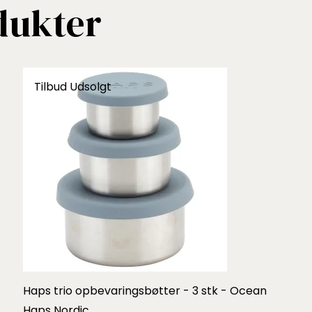
dukter
Tilbud
Udsolgt
Haps trio opbevaringsbøtter - 3 stk - Ocean
Haps Nordic