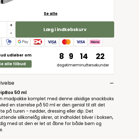
Se alle
+
Læg i indkøbskurv
-
8
9
14
21
bud udløber om
Se alle tilbud
dage
timer
minutter
sekunder
ivelse
ipBox 50 ml
in madpakke komplet med denne alsidige snackboks
. Med en størrelse på 50 ml er den genial til alt det
e på turen - nødder, dressing eller dip. Det
ttende silikonelåg sikrer, at indholdet bliver i boksen,
dig med at den er let at åbne for både børn og
e.