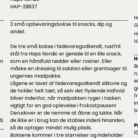
HAP-29837
H
3 små opbevaringsbokse til snacks, dip og
G
andet.
H
H
De tre små bokse i fødevaregodkendt, rustfrit
stål fra Haps Nordic er geniale til en lille snack,
H
en
som en håndfuld nødder eller rosiner. Eller
B
måske en dressing til salaten eller grøntsager til
r
ungernes madpakke.
e
Lågene er lavet af fødevaregodkendt silikone og
g
de holder helt tæt, så selv det flydende indhold
f
bliver indenfor, når madpakken ryger i tasken
i
vigtigt for en god oplevelse i frokostpausen!
b
Derudover er de nemme at åbne og lukke. Når
l.
de ikke er i brug kan de stables indeni hinanden,
P
så de optager mindst mulig plads.
1
Boksene kommer i tre størrelser og indeholder