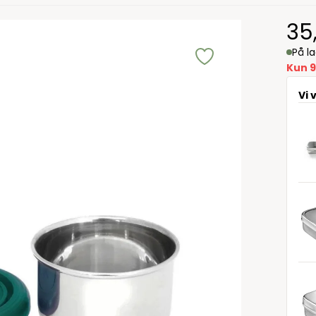
35
På l
Kun 9
Vi 