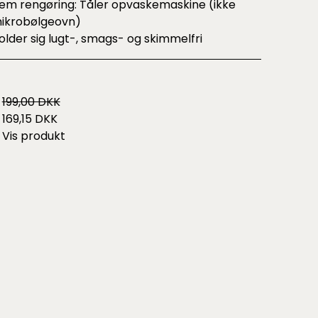
em rengøring: Tåler opvaskemaskine (ikke
ikrobølgeovn)
older sig lugt-, smags- og skimmelfri
199,00 DKK
169,15 DKK
Vis produkt