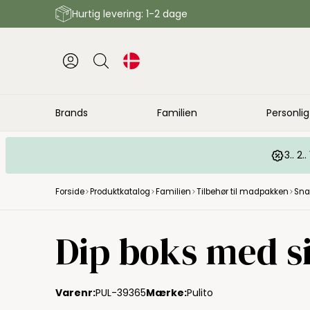
Hurtig levering: 1-2 dage
Brands
Familien
Personlig
3.. 2
Forside
Produktkatalog
Familien
Tilbehør til madpakken
Sna
Dip boks med si
Varenr:
PUL-39365
Mærke:
Pulito