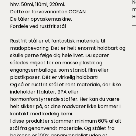
N
hhv. 50ml, 110ml, 220ml.
m
Dette er farvevarianten OCEAN.
H
De tåler opvaskemaskine.
Fordele ved rustfrit stål
Rustfrit stål er et fantastisk materiale til
madopbevaring. Det er helt enormt holdbart og
skulle gerne følge dig hele livet. Du sparer
således miljøet for en masse plastik og
engangsemballage, som staniol, film eller
plastikposer. Dét er virkelig holdbart!
Og så er rustfrit stål et rent materiale, der ikke
indeholder ftalater, BPA eller
hormonforstyrrende stoffer. Her kan du være
helt sikker på, at dine madvarer ikke kommer i
kontakt med kedelig kemi.
I disse produkter stammer minimum 60% af alt
stål fra genanvendt materiale. Og stålet fra
boksene er 100% genanvendeligt uden at