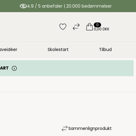
4.9 / 5 anbefaler | 20.000 bedømmelser
0
0,00 DKK
aveidéer
Skolestart
Tilbud
TART
Sammenlign
produkt