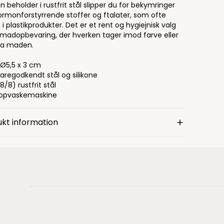
 beholder i rustfrit stål slipper du for bekymringer
rmonforstyrrende stoffer og ftalater, som ofte
 i plastikprodukter. Det er et rent og hygiejnisk valg
in madopbevaring, der hverken tager imod farve eller
fra maden.
 Ø5,5 x 3 cm
aregodkendt stål og silikone
8/8) rustfrit stål
 opvaskemaskine
kt information