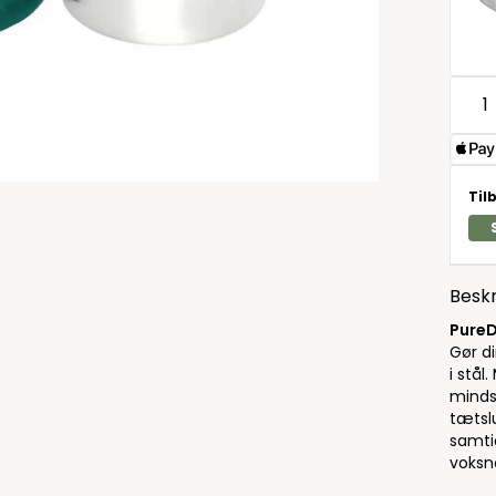
Til
Beskr
PureD
Gør d
i stål
mindst
tætslu
samti
voksn