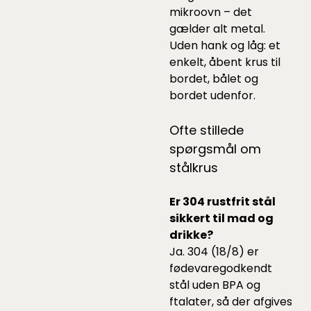
mikroovn – det
gælder alt metal.
Uden hank og låg: et
enkelt, åbent krus til
bordet, bålet og
bordet udenfor.
Ofte stillede
spørgsmål om
stålkrus
Er 304 rustfrit stål
sikkert til mad og
drikke?
Ja. 304 (18/8) er
fødevaregodkendt
stål uden BPA og
ftalater, så der afgives