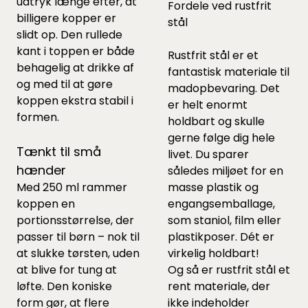
udtryk længe efter, at
Fordele ved rustfrit
billigere kopper er
stål
slidt op. Den rullede
kant i toppen er både
Rustfrit stål er et
behagelig at drikke af
fantastisk materiale til
og med til at gøre
madopbevaring. Det
koppen ekstra stabil i
er helt enormt
formen.
holdbart og skulle
gerne følge dig hele
Tænkt til små
livet. Du sparer
hænder
således miljøet for en
Med 250 ml rammer
masse plastik og
koppen en
engangsemballage,
portionsstørrelse, der
som staniol, film eller
passer til børn – nok til
plastikposer. Dét er
at slukke tørsten, uden
virkelig holdbart!
at blive for tung at
Og så er rustfrit stål et
løfte. Den koniske
rent materiale, der
form gør, at flere
ikke indeholder