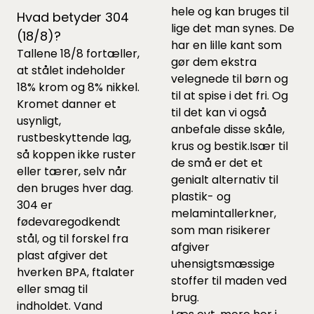
hele og kan bruges til
Hvad betyder 304
lige det man synes. De
(18/8)?
har en lille kant som
Tallene 18/8 fortæller,
gør dem ekstra
at stålet indeholder
velegnede til børn og
18% krom og 8% nikkel.
til at spise i det fri. Og
Kromet danner et
til det kan vi også
usynligt,
anbefale disse
skåle,
rustbeskyttende lag,
krus
og
bestik.
Især til
så koppen ikke ruster
de små er det et
eller tærer, selv når
genialt alternativ til
den bruges hver dag.
plastik- og
304 er
melamintallerkner,
fødevaregodkendt
som man risikerer
stål, og til forskel fra
afgiver
plast afgiver det
uhensigtsmæssige
hverken BPA, ftalater
stoffer til maden ved
eller smag til
brug.
indholdet. Vand