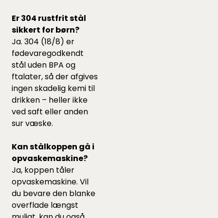
Er 304 rustfrit stål
sikkert for børn?
Ja. 304 (18/8) er
fødevaregodkendt
stål uden BPA og
ftalater, så der afgives
ingen skadelig kemi til
drikken – heller ikke
ved saft eller anden
sur væske.
Kan stålkoppen gå i
opvaskemaskine?
Ja, koppen tåler
opvaskemaskine. Vil
du bevare den blanke
overflade længst
muligt, kan du også