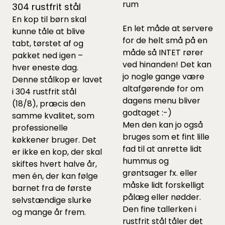
rum
304 rustfrit stål
En kop til børn skal
En let måde at servere
kunne tåle at blive
for de helt små på en
tabt, tørstet af og
måde så INTET rører
pakket ned igen –
ved hinanden! Det kan
hver eneste dag.
jo nogle gange være
Denne stålkop er lavet
altafgørende for om
i 304 rustfrit stål
dagens menu bliver
(18/8), præcis den
godtaget :-)
samme kvalitet, som
Men den kan jo også
professionelle
bruges som et fint lille
køkkener bruger. Det
fad til at anrette lidt
er ikke en kop, der skal
hummus og
skiftes hvert halve år,
grøntsager fx. eller
men én, der kan følge
måske lidt forskelligt
barnet fra de første
pålæg eller nødder.
selvstændige slurke
Den fine tallerken i
og mange år frem.
rustfrit stål tåler det