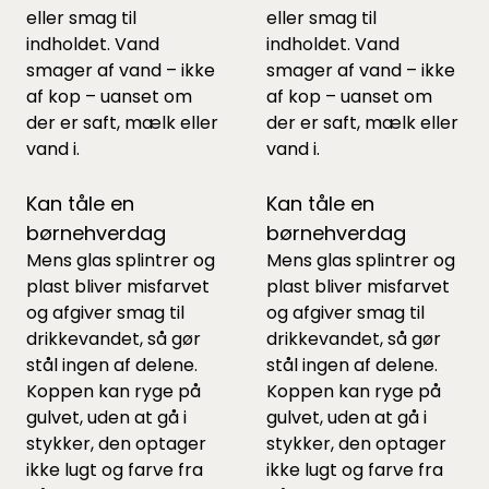
eller smag til
eller smag til
indholdet. Vand
indholdet. Vand
smager af vand – ikke
smager af vand – ikke
af kop – uanset om
af kop – uanset om
der er saft, mælk eller
der er saft, mælk eller
vand i.
vand i.
Kan tåle en
Kan tåle en
børnehverdag
børnehverdag
Mens glas splintrer og
Mens glas splintrer og
plast bliver misfarvet
plast bliver misfarvet
og afgiver smag til
og afgiver smag til
drikkevandet, så gør
drikkevandet, så gør
stål ingen af delene.
stål ingen af delene.
Koppen kan ryge på
Koppen kan ryge på
gulvet, uden at gå i
gulvet, uden at gå i
stykker, den optager
stykker, den optager
ikke lugt og farve fra
ikke lugt og farve fra