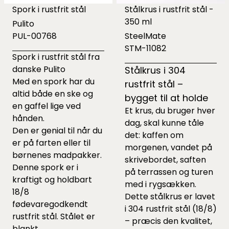
Spork i rustfrit stål
Stålkrus i rustfrit stål -
350 ml
Pulito
PUL-00768
SteelMate
STM-11082
Spork i rustfrit stål fra
danske Pulito
Stålkrus i 304
Med en spork har du
rustfrit stål –
altid både en ske og
bygget til at holde
en gaffel lige ved
Et krus, du bruger hver
hånden.
dag, skal kunne tåle
Den er genial til når du
det: kaffen om
er på farten eller til
morgenen, vandet på
børnenes madpakker.
skrivebordet, saften
Denne spork er i
på terrassen og turen
kraftigt og holdbart
med i rygsækken.
18/8
Dette stålkrus er lavet
fødevaregodkendt
i 304 rustfrit stål (18/8)
rustfrit stål. Stålet er
– præcis den kvalitet,
blankt.