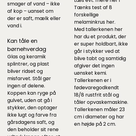
Læs evt. mere her i
smager af vand – ikke
Tænks test af 8
af kop – uanset om
forskellige
der er saft, mælk eller
melaminkrus
her.
vand i.
Med tallerkenen her
har du et produkt, der
Kan tåle en
er super holdbart, ikke
børnehverdag
går i stykker ved at
Glas og keramik
blive tabt og samtidig
splintrer, og plast
afgiver det ingen
bliver ridset og
uønsket kemi.
misfarvet. Stål gør
Tallerkenen er i
ingen af delene.
fødevaregodkendt
Koppen kan ryge på
18/8 rustfrit stål og
gulvet, uden at gå i
tåler opvaskemaskine.
stykker, den optager
Tallerkenen måler 23
ikke lugt og farve fra
cm i diameter og har
gårsdagens saft, og
en højde på 2 cm.
den beholder sit rene