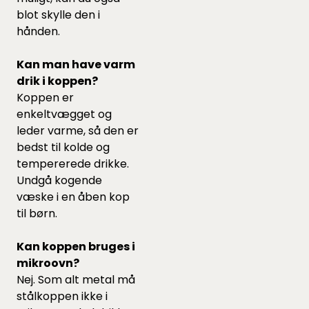
blot skylle den i
hånden.
Kan man have varm
drik i koppen?
Koppen er
enkeltvægget og
leder varme, så den er
bedst til kolde og
tempererede drikke.
Undgå kogende
væske i en åben kop
til børn.
Kan koppen bruges i
mikroovn?
Nej. Som alt metal må
stålkoppen ikke i