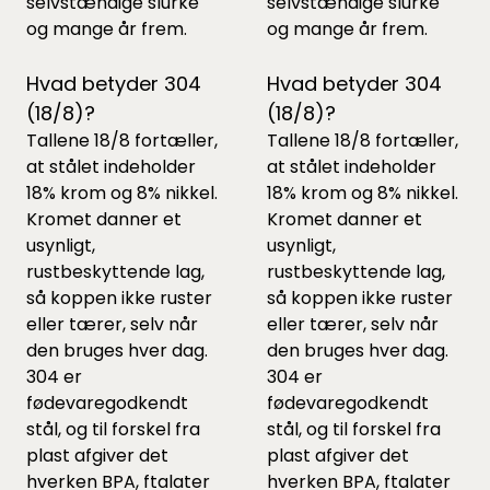
selvstændige slurke
selvstændige slurke
og mange år frem.
og mange år frem.
Hvad betyder 304
Hvad betyder 304
(18/8)?
(18/8)?
Tallene 18/8 fortæller,
Tallene 18/8 fortæller,
at stålet indeholder
at stålet indeholder
18% krom og 8% nikkel.
18% krom og 8% nikkel.
Kromet danner et
Kromet danner et
usynligt,
usynligt,
rustbeskyttende lag,
rustbeskyttende lag,
så koppen ikke ruster
så koppen ikke ruster
eller tærer, selv når
eller tærer, selv når
den bruges hver dag.
den bruges hver dag.
304 er
304 er
fødevaregodkendt
fødevaregodkendt
stål, og til forskel fra
stål, og til forskel fra
plast afgiver det
plast afgiver det
hverken BPA, ftalater
hverken BPA, ftalater