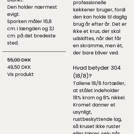
professionelle
Den holder nærmest
køkkener bruger, fordi
evigt.
den kan holde til daglig
Sporken måler 16,8
brug år efter år. Det er
cm. i længden og 3,1
ikke et krus, der skal
cm. på det bredeste
udskiftes, når det får
sted.
en skramme, men ét,
der bare bliver ved.
55,00 DKK
49,50 DKK
Hvad betyder 304
Vis produkt
(18/8)?
Tallene 18/8 fortæller,
at stålet indeholder
18% krom og 8% nikkel.
Kromet danner et
usynligt,
rustbeskyttende lag,
så kruset ikke ruster
eller tærer, selv når