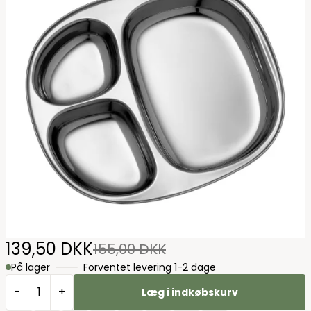
139,50 DKK
155,00 DKK
På lager
Forventet levering 1-2 dage
-
+
Læg i indkøbskurv