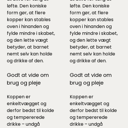
løfte. Den koniske
løfte. Den koniske
form gør, at flere
form gør, at flere
kopper kan stables
kopper kan stables
oven i hinanden og
oven i hinanden og
fylde mindre i skabet,
fylde mindre i skabet,
og den lette vægt
og den lette vægt
betyder, at barnet
betyder, at barnet
nemt selv kan holde
nemt selv kan holde
og drikke af den.
og drikke af den.
Godt at vide om
Godt at vide om
brug og pleje
brug og pleje
Koppen er
Koppen er
enkeltvægget og
enkeltvægget og
derfor bedst til kolde
derfor bedst til kolde
og tempererede
og tempererede
drikke – undgå
drikke – undgå