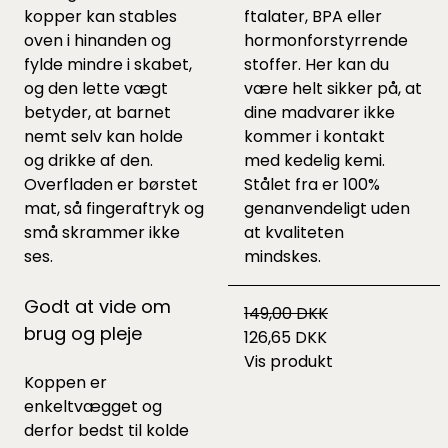
kopper kan stables
ftalater, BPA eller
oven i hinanden og
hormonforstyrrende
fylde mindre i skabet,
stoffer. Her kan du
og den lette vægt
være helt sikker på, at
betyder, at barnet
dine madvarer ikke
nemt selv kan holde
kommer i kontakt
og drikke af den.
med kedelig kemi.
Overfladen er børstet
Stålet fra er 100%
mat, så fingeraftryk og
genanvendeligt uden
små skrammer ikke
at kvaliteten
ses.
mindskes.
Godt at vide om
149,00 DKK
brug og pleje
126,65 DKK
Vis produkt
Koppen er
enkeltvægget og
derfor bedst til kolde