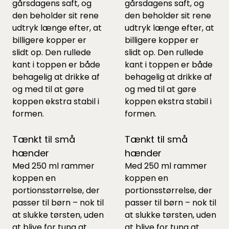
gårsdagens saft, og
gårsdagens saft, og
den beholder sit rene
den beholder sit rene
udtryk længe efter, at
udtryk længe efter, at
billigere kopper er
billigere kopper er
slidt op. Den rullede
slidt op. Den rullede
kant i toppen er både
kant i toppen er både
behagelig at drikke af
behagelig at drikke af
og med til at gøre
og med til at gøre
koppen ekstra stabil i
koppen ekstra stabil i
formen.
formen.
Tænkt til små
Tænkt til små
hænder
hænder
Med 250 ml rammer
Med 250 ml rammer
koppen en
koppen en
portionsstørrelse, der
portionsstørrelse, der
passer til børn – nok til
passer til børn – nok til
at slukke tørsten, uden
at slukke tørsten, uden
at blive for tung at
at blive for tung at