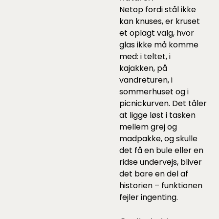
Netop fordi stål ikke
kan knuses, er kruset
et oplagt valg, hvor
glas ikke må komme
med: i teltet, i
kajakken, på
vandreturen, i
sommerhuset og i
picnickurven. Det tåler
at ligge løst i tasken
mellem grej og
madpakke, og skulle
det få en bule eller en
ridse undervejs, bliver
det bare en del af
historien – funktionen
fejler ingenting.