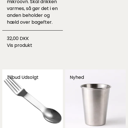
mikroovn. Skal drikken
varmes, så gør det i en
anden beholder og
hæld over bagefter.
32,00 DKK
Vis produkt
Tilbud
Udsolgt
Nyhed