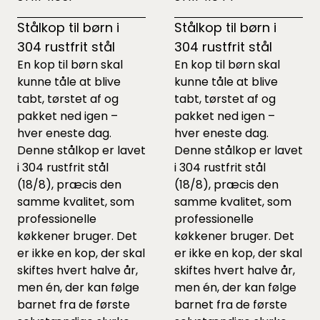
Stålkop til børn i
Stålkop til børn i
304 rustfrit stål
304 rustfrit stål
En kop til børn skal
En kop til børn skal
kunne tåle at blive
kunne tåle at blive
tabt, tørstet af og
tabt, tørstet af og
pakket ned igen –
pakket ned igen –
hver eneste dag.
hver eneste dag.
Denne stålkop er lavet
Denne stålkop er lavet
i 304 rustfrit stål
i 304 rustfrit stål
(18/8), præcis den
(18/8), præcis den
samme kvalitet, som
samme kvalitet, som
professionelle
professionelle
køkkener bruger. Det
køkkener bruger. Det
er ikke en kop, der skal
er ikke en kop, der skal
skiftes hvert halve år,
skiftes hvert halve år,
men én, der kan følge
men én, der kan følge
barnet fra de første
barnet fra de første