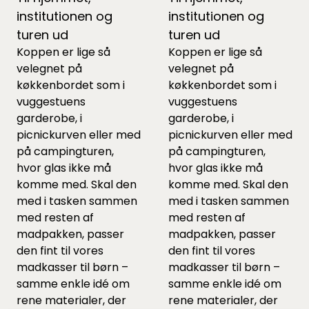
institutionen og
institutionen og
turen ud
turen ud
Koppen er lige så
Koppen er lige så
velegnet på
velegnet på
køkkenbordet som i
køkkenbordet som i
vuggestuens
vuggestuens
garderobe, i
garderobe, i
picnickurven eller med
picnickurven eller med
på campingturen,
på campingturen,
hvor glas ikke må
hvor glas ikke må
komme med. Skal den
komme med. Skal den
med i tasken sammen
med i tasken sammen
med resten af
med resten af
madpakken, passer
madpakken, passer
den fint til vores
den fint til vores
madkasser til børn
–
madkasser til børn
–
samme enkle idé om
samme enkle idé om
rene materialer, der
rene materialer, der