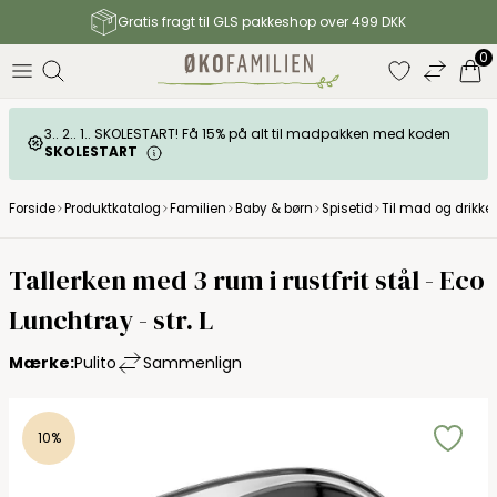
Gratis fragt til GLS pakkeshop over 499 DKK
0
3.. 2.. 1.. SKOLESTART! Få 15% på alt til madpakken med koden
SKOLESTART
Forside
Produktkatalog
Familien
Baby & børn
Spisetid
Til mad og drikke
Tallerken med 3 rum i rustfrit stål - Eco
Lunchtray - str. L
Mærke:
Pulito
Sammenlign
10%