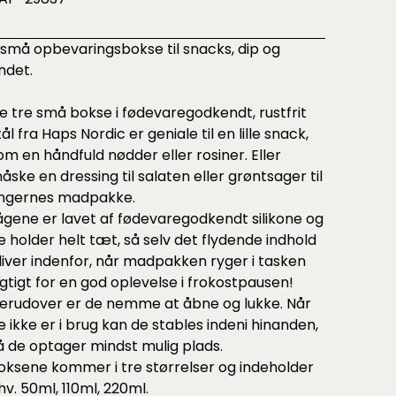
 små opbevaringsbokse til snacks, dip og
ndet.
e tre små bokse i fødevaregodkendt, rustfrit
tål fra Haps Nordic er geniale til en lille snack,
om en håndfuld nødder eller rosiner. Eller
åske en dressing til salaten eller grøntsager til
ngernes madpakke.
ågene er lavet af fødevaregodkendt silikone og
e holder helt tæt, så selv det flydende indhold
liver indenfor, når madpakken ryger i tasken
igtigt for en god oplevelse i frokostpausen!
erudover er de nemme at åbne og lukke. Når
e ikke er i brug kan de stables indeni hinanden,
å de optager mindst mulig plads.
oksene kommer i tre størrelser og indeholder
hv. 50ml, 110ml, 220ml.