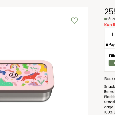
25
På l
Kun 5
Til
Beskr
Snack 
Børne
Plads
Støds
dage.
100% B