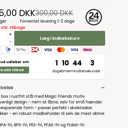
5,00 DKK
300,00 DKK
ager
Forventet levering 1-2 dage
 stk. tilbage
+
Læg i indkøbskurv
-
1
10
44
2
bud udløber om
Se alle tilbud
dage
timer
minutter
sekunder
ivelse
box i rustfrit stål med Magic Friends motiv.
venligt design - nem at åbne, selv for små hænder.
besparende form - passer perfekt i skoletasker.
ikker - en robust madbeholder til selv de mest aktive
PA-fri, BPS-fri, PES-fri, PFAS-fri og ftalat-fri.