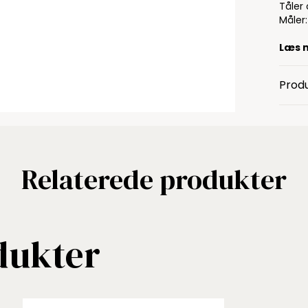
Tåler
Måler:
Læs 
Produ
Relaterede produkter
dukter