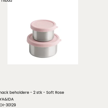
Tilbud
nack beholdere - 2 stk - Soft Rose
YA&IDA
OI-30129