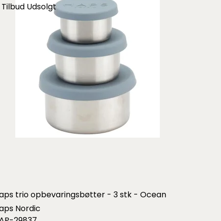
Tilbud
Udsolgt
aps trio opbevaringsbøtter - 3 stk - Ocean
aps Nordic
AP-29837