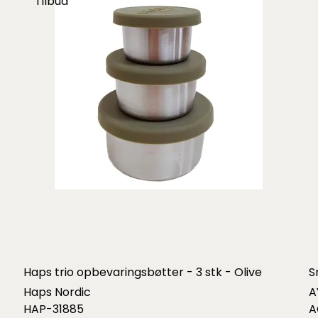
Tilbud
Haps trio opbevaringsbøtter - 3 stk - Olive
S
Haps Nordic
A
HAP-31885
A