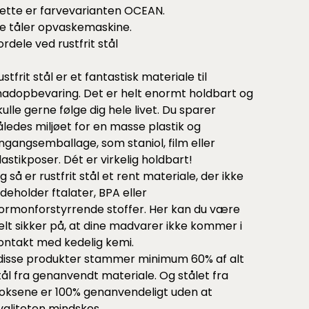
ette er farvevarianten OCEAN.
e tåler opvaskemaskine.
ordele ved rustfrit stål
ustfrit stål er et fantastisk materiale til
adopbevaring. Det er helt enormt holdbart og
kulle gerne følge dig hele livet. Du sparer
åledes miljøet for en masse plastik og
ngangsemballage, som staniol, film eller
lastikposer. Dét er virkelig holdbart!
g så er rustfrit stål et rent materiale, der ikke
ndeholder ftalater, BPA eller
ormonforstyrrende stoffer. Her kan du være
elt sikker på, at dine madvarer ikke kommer i
ontakt med kedelig kemi.
 disse produkter stammer minimum 60% af alt
tål fra genanvendt materiale. Og stålet fra
oksene er 100% genanvendeligt uden at
valiteten mindskes.