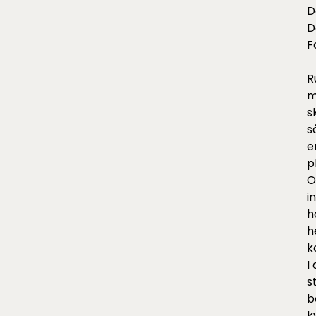
D
D
F
R
m
s
s
e
p
O
i
h
h
k
I
s
b
k