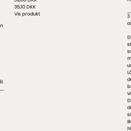
35,10 DKK
Vis produkt
3
a
en
D
s
s
m
u
L
d
l.
b
v
D
d
s
B
h