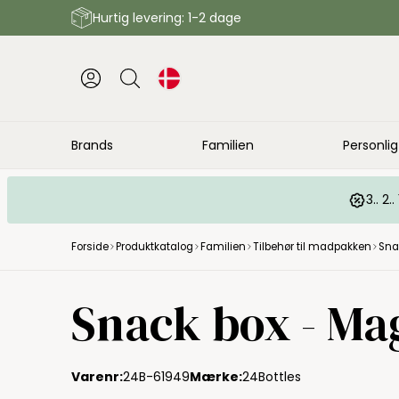
Hurtig levering: 1-2 dage
Brands
Familien
Personlig
3.. 2
Forside
Produktkatalog
Familien
Tilbehør til madpakken
Sna
Snack box - Ma
Varenr:
24B-61949
Mærke:
24Bottles