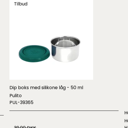
Tilbud
Dip boks med silikone låg - 50 ml
Pulito
PUL-39365
H
H
H
39,00 DKK