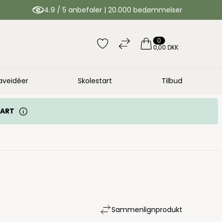
4.9 / 5 anbefaler | 20.000 bedømmelser
0
0,00 DKK
aveidéer
Skolestart
Tilbud
TART
Sammenlign
produkt